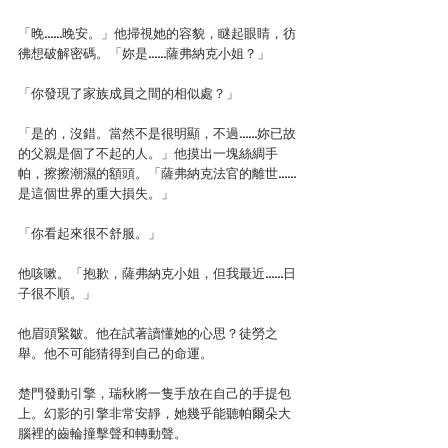
「晚……晚安。」他掃視她的容貌，瞇起眼睛，彷
彿想破解密碼。「妳是……薩弗納克小姐？」
「你發現了家族成員之間的相似處？」
「是的，沒錯。當然不是很明顯，不過……妳已故
的父親是個了不起的人。」他摸出一塊絲綢手
帕，擦擦潮濕的額頭。「薩弗納克法官的離世……
是這個世界的重大損失。」
「你看起來很不舒服。」
他咳嗽。「抱歉，薩弗納克小姐，但我最近……日
子很不順。」
他眉頭緊皺。他在試著讀懂她的心思？徒勞之
舉。他不可能猜得到自己的命運。
楚門發動引擎，瑞秋將一隻手放在自己的手提包
上。幻影的引擎非常安靜，她幾乎能聽帕爾朵大
腦裡的齒輪撞擊聲和轉動聲。