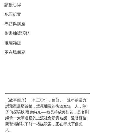
讀後心得
犯罪紀實
專訪與講座
贈書抽獎活動
推理雜誌
不在場側寫
【故事簡介】一九三〇年，倫敦。一連串的暴力
謀殺案震驚首都，煙霧彌漫的街道空無一人，除
了偵探瑞秋‧薩弗納克──她長得貌美如花，是名剛
繼承一大筆遺產的上流社會新貴名媛，還替蘇格
蘭警場解決了前一樁謀殺案，正在尋找下個犯
人。