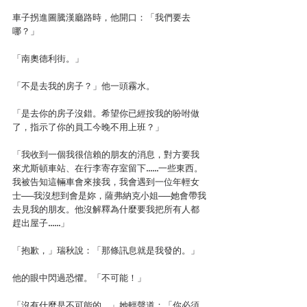
車子拐進圖騰漢廳路時，他開口：「我們要去
哪？」
「南奧德利街。」
「不是去我的房子？」他一頭霧水。
「是去你的房子沒錯。希望你已經按我的吩咐做
了，指示了你的員工今晚不用上班？」
「我收到一個我很信賴的朋友的消息，對方要我
來尤斯頓車站、在行李寄存室留下……一些東西。
我被告知這輛車會來接我，我會遇到一位年輕女
士──我沒想到會是妳，薩弗納克小姐──她會帶我
去見我的朋友。他沒解釋為什麼要我把所有人都
趕出屋子……」
「抱歉，」瑞秋說：「那條訊息就是我發的。」
他的眼中閃過恐懼。「不可能！」
「沒有什麼是不可能的，」她輕聲道：「你必須