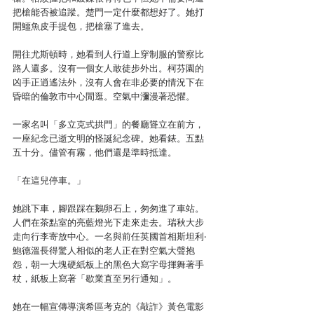
把槍能否被追蹤。楚門一定什麼都想好了。她打
開鱷魚皮手提包，把槍塞了進去。
開往尤斯頓時，她看到人行道上穿制服的警察比
路人還多。沒有一個女人敢徒步外出。柯芬園的
凶手正逍遙法外，沒有人會在非必要的情況下在
昏暗的倫敦市中心閒逛。空氣中瀰漫著恐懼。
一家名叫「多立克式拱門」的餐廳聳立在前方，
一座紀念已逝文明的怪誕紀念碑。她看錶。五點
五十分。儘管有霧，他們還是準時抵達。
「在這兒停車。」
她跳下車，腳跟踩在鵝卵石上，匆匆進了車站。
人們在茶點室的亮藍燈光下走來走去。瑞秋大步
走向行李寄放中心。一名與前任英國首相斯坦利‧
鮑德溫長得驚人相似的老人正在對空氣大聲抱
怨，朝一大塊硬紙板上的黑色大寫字母揮舞著手
杖，紙板上寫著「歇業直至另行通知」。
她在一幅宣傳導演希區考克的《敲詐》黃色電影