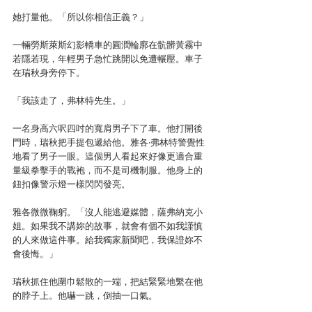
她打量他。「所以你相信正義？」
一輛勞斯萊斯幻影轎車的圓潤輪廓在骯髒黃霧中
若隱若現，年輕男子急忙跳開以免遭輾壓。車子
在瑞秋身旁停下。
「我該走了，弗林特先生。」
一名身高六呎四吋的寬肩男子下了車。他打開後
門時，瑞秋把手提包遞給他。雅各‧弗林特警覺性
地看了男子一眼。這個男人看起來好像更適合重
量級拳擊手的戰袍，而不是司機制服。他身上的
鈕扣像警示燈一樣閃閃發亮。
雅各微微鞠躬。「沒人能逃避媒體，薩弗納克小
姐。如果我不講妳的故事，就會有個不如我謹慎
的人來做這件事。給我獨家新聞吧，我保證妳不
會後悔。」
瑞秋抓住他圍巾鬆散的一端，把結緊緊地繫在他
的脖子上。他嚇一跳，倒抽一口氣。