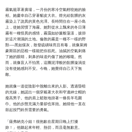
霧氣籠罩著廣場，一月份的寒冷空氣輕咬她的臉
頰。她慶幸自己穿著貂皮大衣。燈光給骯髒的灰
霧染上了詭異的黃色光澤。長時間住在一座小島
上，使她習慣了海霧。她對從水上飄來的冬日薄
霧有一種怪異的感情，霧靄如紗簾般蕩漾，披掛
於這片潮濕的土地。倫敦的霧是一種不一樣的野
獸──黑如煤灰，散發硫磺味而且有毒，就像萊姆
豪斯區的惡棍一樣能把你掐死。油膩的空氣刺痛
了她的眼睛，刺鼻的味道灼傷了她的喉嚨。然
而，就像盲人不怕黑，這團泥濘般的骯髒漩渦並
沒有使她感到不安。今晚，她覺得自己天下無
敵。
她就像一道從陰影中脫離出來的人影。透過昏暗
的光線，她認出一個穿戴著大衣和窄邊紳士帽的
瘦高男子。他的肩上鬆散地掛著一條長羊毛圍
巾。他的步態充滿力量卻也笨拙。她猜他一直在
鼓起按門鈴所需要的勇氣。
「薩弗納克小姐！很抱歉在星期日晚上打擾
妳！」他聽起來年輕、熱切，而且毫無歉意。