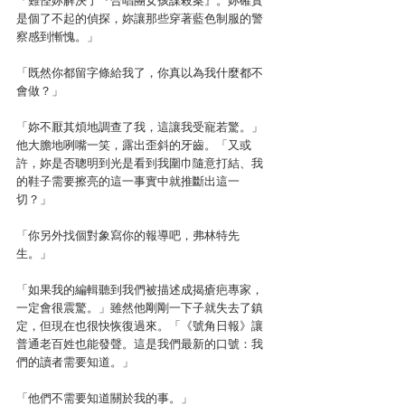
「難怪妳解決了『合唱團女孩謀殺案』。妳確實
是個了不起的偵探，妳讓那些穿著藍色制服的警
察感到慚愧。」
「既然你都留字條給我了，你真以為我什麼都不
會做？」
「妳不厭其煩地調查了我，這讓我受寵若驚。」
他大膽地咧嘴一笑，露出歪斜的牙齒。「又或
許，妳是否聰明到光是看到我圍巾隨意打結、我
的鞋子需要擦亮的這一事實中就推斷出這一
切？」
「你另外找個對象寫你的報導吧，弗林特先
生。」
「如果我的編輯聽到我們被描述成揭瘡疤專家，
一定會很震驚。」雖然他剛剛一下子就失去了鎮
定，但現在也很快恢復過來。「《號角日報》讓
普通老百姓也能發聲。這是我們最新的口號：我
們的讀者需要知道。」
「他們不需要知道關於我的事。」