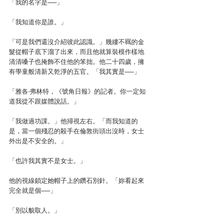
「我的名字是──」
「我知道你是誰。」
「可是我們還沒介紹彼此認識。」幾縷不羈的金
髮從帽子底下溜了出來，而且他就算裝模作樣地
清清嗓子也掩飾不住他的笨拙。他二十四歲，擁
有學童般清新又乾淨的五官。「我其實是──」
「雅各‧弗林特，《號角日報》的記者。你一定知
道我從不跟媒體說話。」
「我做過功課。」他掃視左右。「而我知道的
是，當一個殘忍的殺手在倫敦街頭出沒時，女士
外出是不安全的。」
「也許我其實不是女士。」
他的視線鎖定她帽子上的鑽石別針。「妳看起來
完全就是個──」
「別以貌取人。」