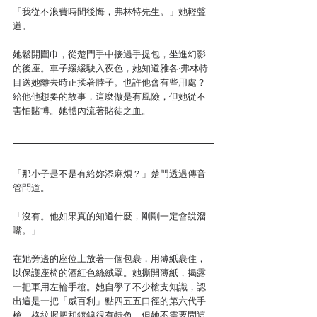
「我從不浪費時間後悔，弗林特先生。」她輕聲
道。
她鬆開圍巾，從楚門手中接過手提包，坐進幻影
的後座。車子緩緩駛入夜色，她知道雅各‧弗林特
目送她離去時正揉著脖子。也許他會有些用處？
給他他想要的故事，這麼做是有風險，但她從不
害怕賭博。她體內流著賭徒之血。
「那小子是不是有給妳添麻煩？」楚門透過傳音
管問道。
「沒有。他如果真的知道什麼，剛剛一定會說溜
嘴。」
在她旁邊的座位上放著一個包裹，用薄紙裹住，
以保護座椅的酒紅色絲絨罩。她撕開薄紙，揭露
一把軍用左輪手槍。她自學了不少槍支知識，認
出這是一把「威百利」點四五五口徑的第六代手
槍。格紋握把和鍍鎳很有特色，但她不需要問這