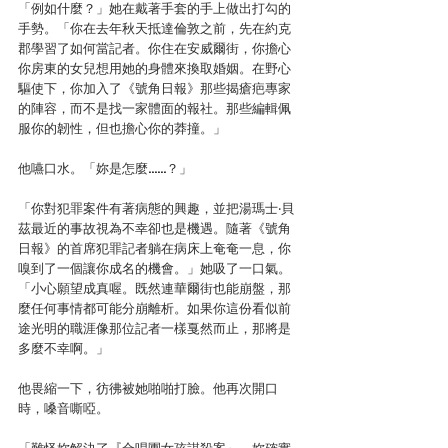
「例如什麼？」她在戴著手套的手上做出打勾的
手勢。「你在去年秋天抵達倫敦之前，先在約克
郡學習了如何當記者。你住在安威爾街，你擔心
你房東的女兒想用她的身體來換取婚姻。在野心
驅使下，你加入了《號角日報》那些揭瘡疤專家
的陣容，而不是找一家體面的報社。那些編輯佩
服你的韌性，但也擔心你的莽撞。」
他嚥口水。「妳是怎麼……？」
「你對犯罪案件有著病態的興趣，並把湯瑪士‧貝
茲最近的事故視為不幸卻也是機遇。隨著《號角
日報》的首席犯罪記者躺在病床上奄奄一息，你
嗅到了一個讓你成名的機會。」她吸了一口氣。
「小心願望成真喔。既然連華爾街也能崩盤，那
麼任何事情都可能分崩離析。如果你這份看似前
途光明的職涯像那位記者一樣戛然而止，那將是
多麼不幸啊。」
他畏縮一下，彷彿被她啪啪打臉。他再次開口
時，嗓音嘶啞。