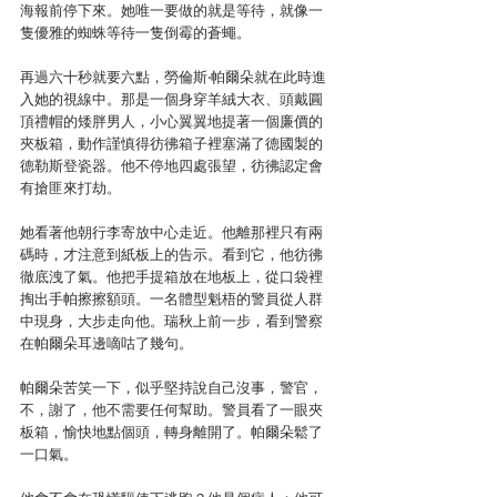
海報前停下來。她唯一要做的就是等待，就像一
隻優雅的蜘蛛等待一隻倒霉的蒼蠅。
再過六十秒就要六點，勞倫斯‧帕爾朵就在此時進
入她的視線中。那是一個身穿羊絨大衣、頭戴圓
頂禮帽的矮胖男人，小心翼翼地提著一個廉價的
夾板箱，動作謹慎得彷彿箱子裡塞滿了德國製的
德勒斯登瓷器。他不停地四處張望，彷彿認定會
有搶匪來打劫。
她看著他朝行李寄放中心走近。他離那裡只有兩
碼時，才注意到紙板上的告示。看到它，他彷彿
徹底洩了氣。他把手提箱放在地板上，從口袋裡
掏出手帕擦擦額頭。一名體型魁梧的警員從人群
中現身，大步走向他。瑞秋上前一步，看到警察
在帕爾朵耳邊嘀咕了幾句。
帕爾朵苦笑一下，似乎堅持說自己沒事，警官，
不，謝了，他不需要任何幫助。警員看了一眼夾
板箱，愉快地點個頭，轉身離開了。帕爾朵鬆了
一口氣。