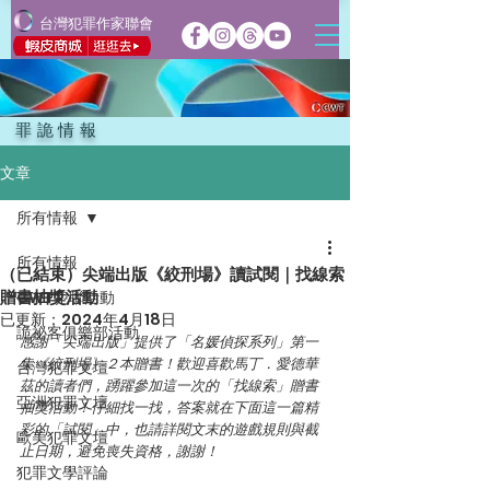
台灣犯罪作家聯會
罪詭情報
文章
所有情報
所有情報
（已結束）尖端出版《絞刑場》讀試閱｜找線索
贈書抽獎活動
CWT犯聯活動
已更新：
2024年4月18日
詭祕客俱樂部活動
感謝「尖端出版」提供了「名媛偵探系列」第一
集《絞刑場》２本贈書！歡迎喜歡馬丁．愛德華
台灣犯罪文壇
茲的讀者們，踴躍參加這一次的「找線索」贈書
亞洲犯罪文壇
抽獎活動！仔細找一找，答案就在下面這一篇精
彩的「試閱」中，
也請詳閱文末的遊戲規則與截
歐美犯罪文壇
止日期，避免喪失資格，謝謝！
犯罪文學評論