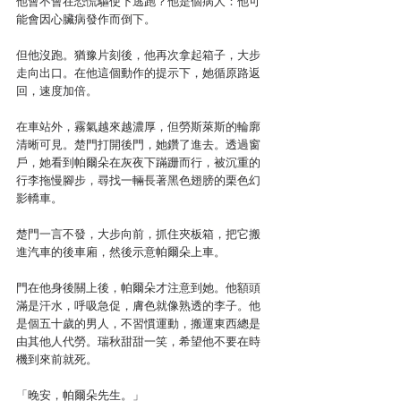
他會不會在恐慌驅使下逃跑？他是個病人：他可
能會因心臟病發作而倒下。
但他沒跑。猶豫片刻後，他再次拿起箱子，大步
走向出口。在他這個動作的提示下，她循原路返
回，速度加倍。
在車站外，霧氣越來越濃厚，但勞斯萊斯的輪廓
清晰可見。楚門打開後門，她鑽了進去。透過窗
戶，她看到帕爾朵在灰夜下蹣跚而行，被沉重的
行李拖慢腳步，尋找一輛長著黑色翅膀的栗色幻
影轎車。
楚門一言不發，大步向前，抓住夾板箱，把它搬
進汽車的後車廂，然後示意帕爾朵上車。
門在他身後關上後，帕爾朵才注意到她。他額頭
滿是汗水，呼吸急促，膚色就像熟透的李子。他
是個五十歲的男人，不習慣運動，搬運東西總是
由其他人代勞。瑞秋甜甜一笑，希望他不要在時
機到來前就死。
「晚安，帕爾朵先生。」