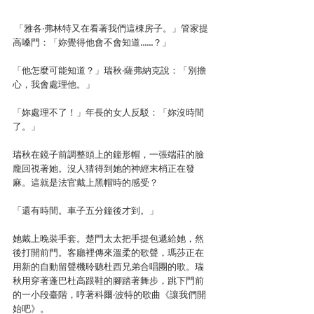
 「雅各‧弗林特又在看著我們這棟房子。」管家提
高嗓門：「妳覺得他會不會知道……？」
「他怎麼可能知道？」瑞秋‧薩弗納克說：「別擔
心，我會處理他。」
「妳處理不了！」年長的女人反駁：「妳沒時間
了。」
瑞秋在鏡子前調整頭上的鐘形帽，一張端莊的臉
龐回視著她。沒人猜得到她的神經末梢正在發
麻。這就是法官戴上黑帽時的感受？
「還有時間。車子五分鐘後才到。」
她戴上晚裝手套。楚門太太把手提包遞給她，然
後打開前門。客廳裡傳來溫柔的歌聲，瑪莎正在
用新的自動留聲機聆聽杜西兄弟合唱團的歌。瑞
秋用穿著蓬巴杜高跟鞋的腳踏著舞步，跳下門前
的一小段臺階，哼著科爾‧波特的歌曲《讓我們開
始吧》。