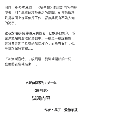
同時，雅各‧弗林特──《號角報》犯罪部門的年輕
記者，則在尋找能讓他出名的新聞。他深信瑞秋
只是表面上從事偵探工作，背後其實有不為人知
的祕密。
雅各對瑞秋‧薩弗納克的執著，默默將他拖入一場
充滿欺騙與腐敗的遊戲中。一樁又一樁謀殺案，
讓雅各走進了陰謀的黑暗核心，而所有案件，似
乎都跟瑞秋有關……
「加洛斯寇特」，絞刑場。從這裡開始的一切，
也都將在這裡結束……。
名媛偵探系列」第一集
《絞 刑 場》
試閱內容
作者：馬丁．愛德華茲