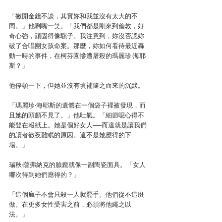
「撇開金錢不談，其實妳和我並沒有太大的不
同。」他咧嘴一笑。「我們都是剛來到倫敦，好
奇心強，頑固得像騾子。我注意到，妳沒否認妳
破了合唱團女孩命案。那麼，妳如何看待最近轟
動一時的事件，在柯芬園慘遭屠殺的瑪麗珍‧海耶
斯？」
他停頓一下，但她並沒有填補隨之而來的沉默。
「瑪麗珍‧海耶斯的遺體在一個袋子裡被發現，而
且她的頭顱不見了。」他吐氣。「細節噁心得不
能登在報紙上。她是個好女人──而這就是讓我們
的讀者徹夜難眠的原因。這不是她應得的下
場。」
瑞秋‧薩弗納克的臉龐就像一副陶瓷面具。「女人
哪次得到她們應得的？」
「這個瘋子不會只殺一人就罷手。他們從不這麼
做。在更多女性受害之前，必須將他繩之以
法。」