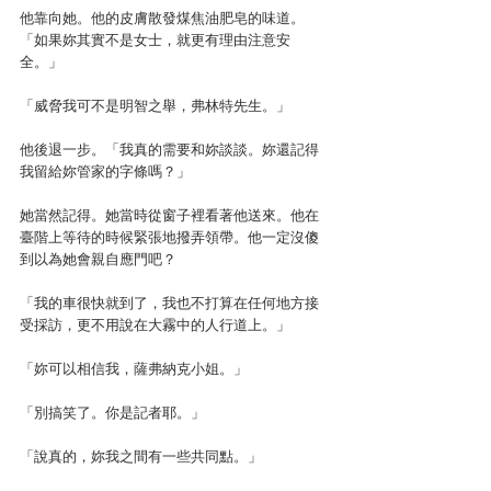
他靠向她。他的皮膚散發煤焦油肥皂的味道。
「如果妳其實不是女士，就更有理由注意安
全。」
「威脅我可不是明智之舉，弗林特先生。」
他後退一步。「我真的需要和妳談談。妳還記得
我留給妳管家的字條嗎？」
她當然記得。她當時從窗子裡看著他送來。他在
臺階上等待的時候緊張地撥弄領帶。他一定沒傻
到以為她會親自應門吧？
「我的車很快就到了，我也不打算在任何地方接
受採訪，更不用說在大霧中的人行道上。」
「妳可以相信我，薩弗納克小姐。」
「別搞笑了。你是記者耶。」
「說真的，妳我之間有一些共同點。」