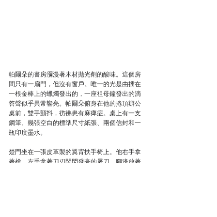
帕爾朵的書房瀰漫著木材拋光劑的酸味。這個房
間只有一扇門，但沒有窗戶。唯一的光是由插在
一根金棒上的蠟燭發出的，一座祖母鐘發出的滴
答聲似乎異常響亮。帕爾朵俯身在他的捲頂辦公
桌前，雙手顫抖，彷彿患有麻痺症。桌上有一支
鋼筆、幾張空白的標準尺寸紙張、兩個信封和一
瓶印度墨水。
楚門坐在一張皮革製的翼背扶手椅上。他右手拿
著槍，左手拿著刀刃閃閃發亮的屠刀，腳邊放著
一臺柯達布朗尼相機。地板上鋪著一張棕熊皮，
中間放著帕爾朵在被瑞秋用槍指著的狀況下搬來
這裡的夾板箱。
瑞秋翻了翻自己的手提包，拿出一顆棋子，是一