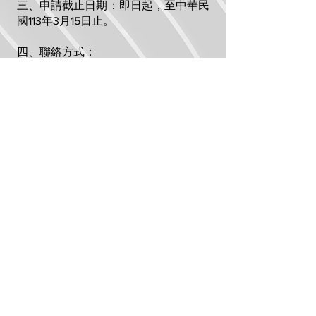
三、申請截止日期：即日起，至中華民
國113年3月15日止。
四、聯絡方式：
地址：新北市板橋區新府路88號23
樓。
電子信箱：
beguiling.creative@gmail.com
五、籌備會聯絡人、電話：洪敍銘先
生
02-2964-1941
。
六、入會申請資料請來電（信）索取。