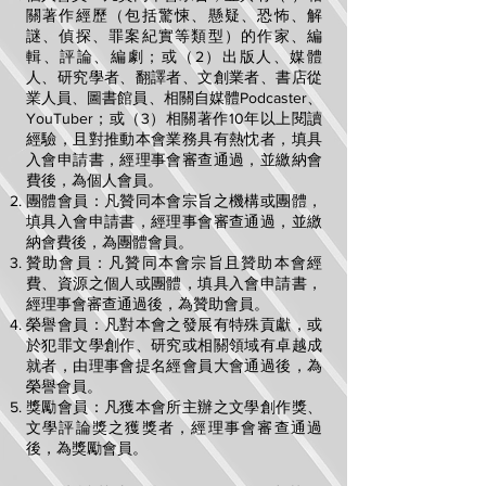
關著作經歷（包括驚悚、懸疑、恐怖、解
謎、偵探、罪案紀實等類型）的作家、編
輯、評論、編劇；或（2）出版人、媒體
人、研究學者、翻譯者、文創業者、書店從
業人員、圖書館員、相關自媒體Podcaster、
YouTuber；或（3）相關著作10年以上閱讀
經驗，且對推動本會業務具有熱忱者，填具
入會申請書，經理事會審查通過，並繳納會
費後，為個人會員。
團體會員：凡贊同本會宗旨之機構或團體，
填具入會申請書，經理事會審查通過，並繳
納會費後，為團體會員。
贊助會員：凡贊同本會宗旨且贊助本會經
費、資源之個人或團體，填具入會申請書，
經理事會審查通過後，為贊助會員。
榮譽會員：凡對本會之發展有特殊貢獻，或
於犯罪文學創作、研究或相關領域有卓越成
就者，由理事會提名經會員大會通過後，為
榮譽會員。
獎勵會員：凡獲本會所主辦
之文學創作獎、
文學評論獎之獲獎者，經理事會審查通過
後，為獎勵會員。