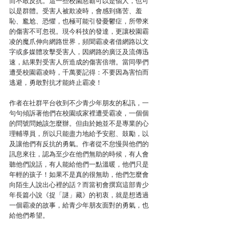
而不敢反抗。這一些校園惡霸可以是個人，也可
以是群體。受害人被欺凌時，會感到痛苦、羞
恥、尷尬、恐懼，也極可能引發憂鬱症，所帶來
的傷害不可忽視。現今科技的發達，更讓校園霸
凌的魔爪伸向網路世界，頻聞霸凌者借網路以文
字或多媒體攻擊受害人，因網路的廣泛及流傳迅
速，結果對受害人所造成的傷害倍增。當同學們
遭受校園霸凌時，千萬要記得：不要因為害怕而
逃避，勇敢對抗才能終止霸凌！
作者在社群平台收到不少青少年朋友的私訊，一
句句傾訴著他們在校園或家裡遭受霸凌，一個個
的問號問她該怎麼辦。但由於她並不是專業的心
理輔導員，所以只能盡力地給予安慰、鼓勵，以
及讓他們有反抗的勇氣。作者從不怠慢與他們的
訊息來往，認為至少在他們無助的時候，有人會
聽他們說話，有人能給他們一點溫暖，他們只是
年輕的孩子！如果不是真的很無助，他們怎麼會
向陌生人說出心裡的話？而當初會撰寫這部青少
年長篇小說《捉「謎」藏》的初衷，就是想透過
一個霸凌的故事，給青少年朋友面對的勇氣，也
給他們希望。