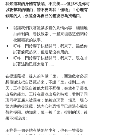
我知道我的身體有缺陷、不完美……但那不是你可
以攻擊我的理由，請不要叫我「怪物」！心理有
缺陷的人，永遠會為自己的霸凌行為找藉口。
就讓我們跟著詭譎多變的劇情內容，細細地
抽絲剝繭、尋找線索，一起來復盤這個關於
校園霸凌的故事。
叮咚，門鈴響了快點開門，我來了。雖然你
試著躲藏起來，但這是沒有用的。
叮咚，門鈴響了快點開門，我來了。現在才
試著逃跑已經太遲了……
在捉迷藏裡，捉人的叫做「鬼」，而遊戲者必須
想盡辦法把自己藏起來，不讓「鬼」捉到……有一
天，王梓發現自從他大難不死後，突然有了靈魂
出竅的能力。王梓在靈魂出竅的時候，看到了同
班同學豆腐人被霸凌：她被迫玩著一場又一場心
驚肉跳的捉迷藏，她內心的恐懼早已超過心臟負
荷的極限。她知道，萬一被「鬼」捉到的話，後
果不堪設想！
王梓是一個身體有缺陷的少年，他有一雙長短