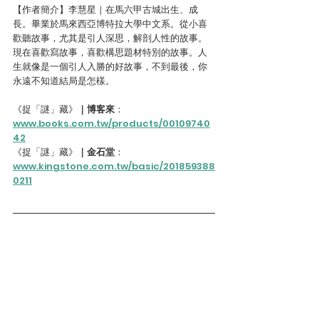
【作者簡介】李慧星｜在馬六甲古城出生、成
長。畢業於馬來西亞博特拉大學中文系。從小喜
歡聽故事，尤其是引人深思，解剖人性的故事。
現在喜歡寫故事，喜歡構思題材特別的故事。人
生就像是一個引人入勝的好故事，不到最後，你
永遠不知道結局是怎樣。
《捉「謎」藏》
｜博客來
：
www.books.com.tw/products/00109740
42
《捉「謎」藏》
｜金石堂
：
www.kingstone.com.tw/basic/201859388
0211
【 捉謎藏｜反霸凌 贈書抽獎辦法 】
請先確認已追蹤
台灣犯罪作家聯會
的FB粉專，並
到粉專上的
這則臉書貼文按讚
與
公開分享
，在該
貼文留言區中
標籤兩位臉友
，並回答下列問題→
除了馬來西亞華文作家李慧星的《捉「謎」