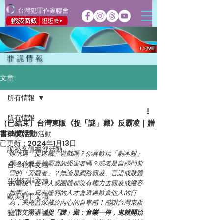
台灣犯罪作家聯會
罪詭情報
文章
所有情報
所有情報
（已結束）台灣東販《捉「謎」藏》反霸凌｜贈
書抽獎活動
CWT犯聯活動
已更新：
2024年1月13日
詭祕客俱樂部活動
你玩過「捉迷藏」遊戲嗎？你喜歡玩「劇本殺」
嗎？你曾是被霸凌的受害者嗎？或者是自掃門前
台灣犯罪文壇
雪的「旁觀者」？無論是網路霸凌、言語或肢體
亞洲犯罪文壇
的霸凌，任何人或團體都沒有權力去霸凌或縱容
加害者，只有懦弱的人才會透過欺負他人的行
歐美犯罪文壇
為，來掩蓋深藏於內心的自卑感！感謝台灣東販
犯罪文學評論
提供了兩本
《捉「謎」藏：音樂一停，鬼就開始