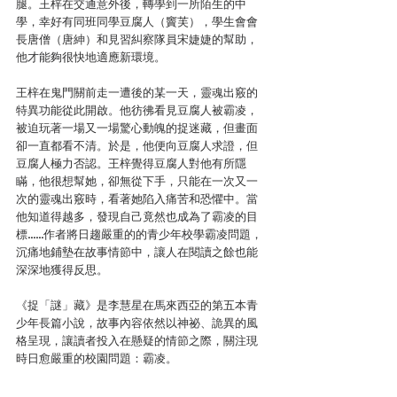
腿。王梓在交通意外後，轉學到一所陌生的中
學，幸好有同班同學豆腐人（竇芙），學生會會
長唐僧（唐紳）和見習糾察隊員宋婕婕的幫助，
他才能夠很快地適應新環境。
王梓在鬼門關前走一遭後的某一天，靈魂出竅的
特異功能從此開啟。他彷彿看見豆腐人被霸凌，
被迫玩著一場又一場驚心動魄的捉迷藏，但畫面
卻一直都看不清。於是，他便向豆腐人求證，但
豆腐人極力否認。王梓覺得豆腐人對他有所隱
瞞，他很想幫她，卻無從下手，只能在一次又一
次的靈魂出竅時，看著她陷入痛苦和恐懼中。當
他知道得越多，發現自己竟然也成為了霸凌的目
標……作者將日趨嚴重的的青少年校學霸凌問題，
沉痛地鋪墊在故事情節中，讓人在閱讀之餘也能
深深地獲得反思。
《捉「謎」藏》是李慧星在馬來西亞的第五本青
少年長篇小說，故事內容依然以神祕、詭異的風
格呈現，讓讀者投入在懸疑的情節之際，關注現
時日愈嚴重的校園問題：霸凌。