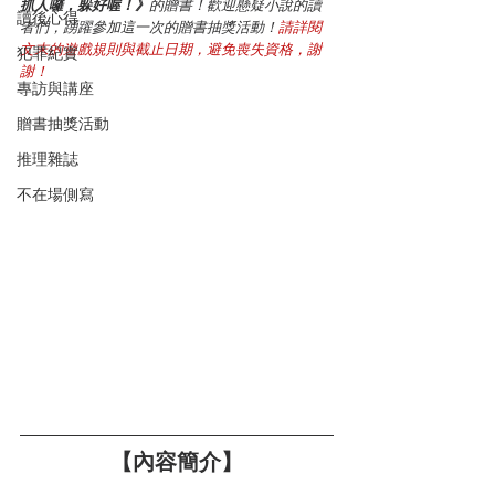
抓人囉，躲好喔！》
的贈書！歡迎懸疑小說的讀
讀後心得
者們，踴躍參加這一次的贈書抽獎活動！
請詳閱
文末的遊戲規則與截止日期，避免喪失資格，謝
犯罪紀實
謝！
專訪與講座
贈書抽獎活動
推理雜誌
不在場側寫
【內容簡介】