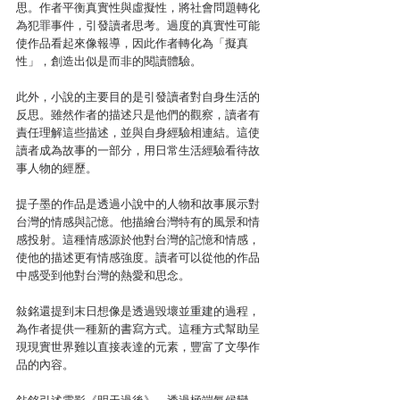
思。作者平衡真實性與虛擬性，將社會問題轉化
為犯罪事件，引發讀者思考。過度的真實性可能
使作品看起來像報導，因此作者轉化為「擬真
性」，創造出似是而非的閱讀體驗。
此外，小說的主要目的是引發讀者對自身生活的
反思。雖然作者的描述只是他們的觀察，讀者有
責任理解這些描述，並與自身經驗相連結。這使
讀者成為故事的一部分，用日常生活經驗看待故
事人物的經歷。
提子墨的作品是透過小說中的人物和故事展示對
台灣的情感與記憶。他描繪台灣特有的風景和情
感投射。這種情感源於他對台灣的記憶和情感，
使他的描述更有情感強度。讀者可以從他的作品
中感受到他對台灣的熱愛和思念。
敍銘還提到末日想像是透過毀壞並重建的過程，
為作者提供一種新的書寫方式。這種方式幫助呈
現現實世界難以直接表達的元素，豐富了文學作
品的內容。