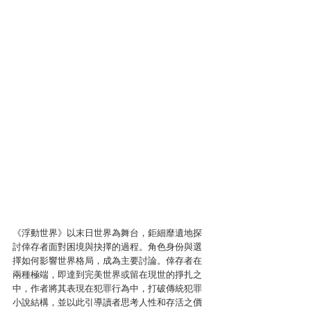
《浮動世界》以末日世界為舞台，鉅細靡遺地探
討倖存者面對困境與抉擇的過程。角色身份與選
擇如何影響世界格局，成為主要討論。倖存者在
兩種極端，即達到完美世界或留在現世的掙扎之
中，作者將其表現在犯罪行為中，打破傳統犯罪
小說結構，並以此引導讀者思考人性和存活之價