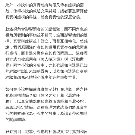
此外，小說中的真實感有時候又帶有虛構的面
貌，使得小說的敘述充滿懸疑，讀者要重新評估
真實與虛構的界線，體會真實性的深度含義。
敘述視角會影響讀者的閱讀體驗，因不同角色的
視角所看到的事物並不相同，進而影響他們的選
擇。真實與虛構並非對立，而是互相轉化。敍銘
說，我們應關注作者如何運用真實存在的元素進
行虛構，而非過分聚焦在其真假問題上。這種理
解方式也被應用在《美人捲珠簾》與《浮動世
界》兩本小說的分析中，尤其強調如何透過已知
的經驗推斷出未知的景象，以及如何透過自身的
經驗和想像來體驗小說中塑造的虛擬世界。
如何在小說中描繪真實情況與社會現象，將之轉
化為虛構情節？如《無名之女》和《馬雅任
務》，以真實地點例如嘉義市東區和台北公館，
編織出特定情節。這種處理方式讓我們將真實生
活的觀察轉化為小說中的故事，為讀者帶來獨特
的閱讀體驗。
敍銘提到，犯罪小說也對社會現實進行批判和反