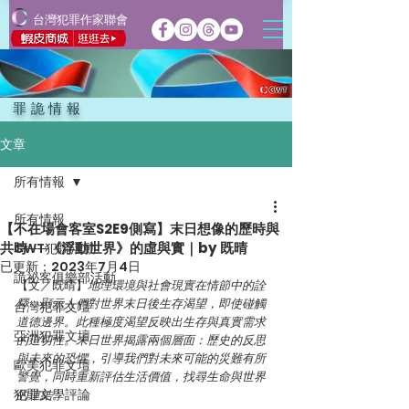
台灣犯罪作家聯會
罪詭情報
文章
所有情報
所有情報
【不在場會客室S2E9側寫】末日想像的歷時與
共時──《浮動世界》的虛與實｜by 既晴
CWT犯聯活動
已更新：
2023年7月4日
詭祕客俱樂部活動
【文／既晴】
地理環境與社會現實在情節中的詮
釋，顯示人們對世界末日後生存渴望，即使碰觸
台灣犯罪文壇
道德邊界。此種極度渴望反映出生存與真實需求
亞洲犯罪文壇
的迫切性。末日世界揭露兩個層面：歷史的反思
與未來的恐懼，引導我們對未來可能的災難有所
歐美犯罪文壇
警覺，同時重新評估生活價值，找尋生命與世界
犯罪文學評論
的連結。