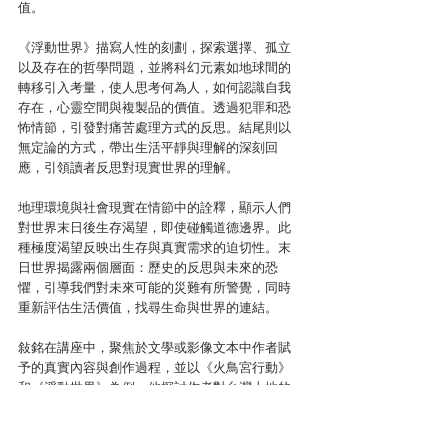
值。
《浮動世界》描寫人性的刻劃，探索選擇、孤立
以及存在的哲學問題，並將科幻元素如地球間的
轉移引入考量，使人思考何為人，如何認識自我
存在，心靈空間與複製品的價值。透過犯罪和恐
怖情節，引發對痛苦處理方式的反思。結尾則以
無定論的方式，帶出生活平靜與理解的深刻回
應，引領讀者反思對現實世界的理解。
地理環境與社會現實在情節中的詮釋，顯示人們
對世界末日後生存渴望，即使碰觸道德邊界。此
種極度渴望反映出生存與真實需求的迫切性。末
日世界揭露兩個層面：歷史的反思與未來的恐
懼，引導我們對未來可能的災難有所警覺，同時
重新評估生活價值，找尋生命與世界的連結。
敍銘在講座中，聚焦於文學或影像文本中作者賦
予的真實內容與創作過程，並以《火鳥宮行動》
和《浮動世界》為例，他探討作者對台灣土地的
懷舊情感如何在文字情節中顯現，也探討了人文
地理學與個人生活經驗的連結，如何理解我們對
環境的感知與情感反應。