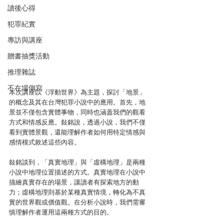
讀後心得
犯罪紀實
專訪與講座
贈書抽獎活動
推理雜誌
不在場側寫
本次講座以《浮動世界》為主題，探討「地景」
的概念及其在台灣犯罪小說中的應用。首先，地
景並不僅包含實體事物，同時也涵蓋我們的觀看
方式和情感反應。敍銘說，透過小說，我們不僅
看到實體景觀，還能理解作者如何用特定情感與
感情模式敘述這些內容。
敍銘談到，「真實地理」與「虛構地理」是兩種
小說中地理位置描述的方式。真實地理在小說中
描繪真實存在的場景，讓讀者有探索地方的動
力；虛構地理則基於某種真實情境，轉化為不真
實的世界觀或價值觀。在分析小說時，我們需審
慎理解作者運用這兩種方式的目的。