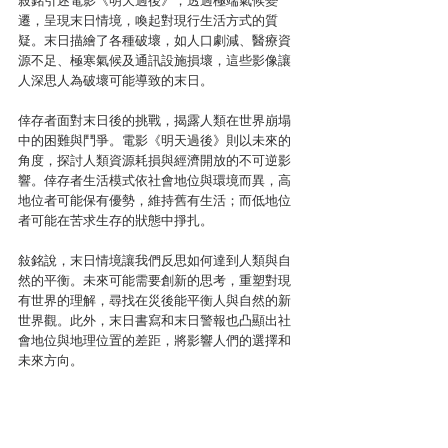
敍銘引述電影《明天過後》，透過極端氣候變
遷，呈現末日情境，喚起對現行生活方式的質
疑。末日描繪了各種破壞，如人口劇減、醫療資
源不足、極寒氣候及通訊設施損壞，這些影像讓
人深思人為破壞可能導致的末日。
倖存者面對末日後的挑戰，揭露人類在世界崩塌
中的困難與鬥爭。電影《明天過後》則以未來的
角度，探討人類資源耗損與經濟開放的不可逆影
響。倖存者生活模式依社會地位與環境而異，高
地位者可能保有優勢，維持舊有生活；而低地位
者可能在苦求生存的狀態中掙扎。
敍銘說，末日情境讓我們反思如何達到人類與自
然的平衡。未來可能需要創新的思考，重塑對現
有世界的理解，尋找在災後能平衡人與自然的新
世界觀。此外，末日書寫和末日警報也凸顯出社
會地位與地理位置的差距，將影響人們的選擇和
未來方向。