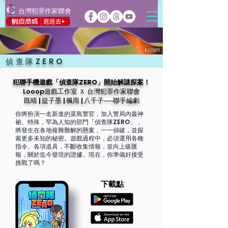
台灣犯罪作家聯會
偵查隊ZERO
犯聯手機遊戲「偵查隊ZERO」開始解謎探案！
Looop遊戲工作室 Ｘ 台灣犯罪作家聯會
既晴 | 提子墨 | 楓雨 | 八千子──聯手編劇
你將扮演一名新進的菜鳥警官，加入警局內最神
祕、特殊，罕為人知的部門「偵查隊ZERO」，
將發生在各地複雜難解的懸案，一一偵破，並探
索更多未知的秘密。遊戲過程中，必須運用各種
指令、各項道具，不斷收集情報，並向上級匯
報，關於迄今發現的證據。現在，你準備好接受
挑戰了嗎？
下載點