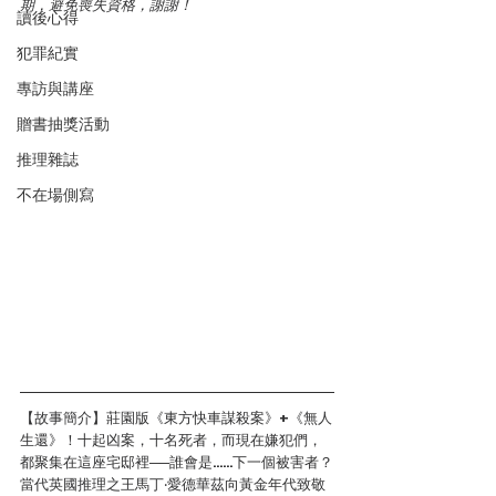
期，避免喪失資格，謝謝！
讀後心得
犯罪紀實
專訪與講座
贈書抽獎活動
推理雜誌
不在場側寫
【故事簡介】莊園版《東方快車謀殺案》+《無人
生還》！十起凶案，十名死者，而現在嫌犯們，
都聚集在這座宅邸裡──誰會是……下一個被害者？
當代英國推理之王馬丁‧愛德華茲向黃金年代致敬