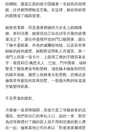
棕櫚樹。建築正面的後方隱藏著一支細長的假煙
囪，往停屍間裡輸送空氣。在這裡，躺在棺材裡
的屍體成了鐵路貨運。
她無視電梯，而是邁著穩健的大步走上鍛鐵樓
梯。來到頂層，她發現自己站在頭等月臺的玻璃
屋頂之下。通往停靈禮拜堂的門口敞開著，露出
了橡木靈柩臺、米色的威爾頓地毯，以及裝有青
銅板的綠色牆壁。她觀察這間私人停靈室。第一
扇門上掛著一張卡片，上面用工整的字體寫著名
字：塞西莉亞‧佩恩夫人，已故。門半開著，瑞秋
瞥見了幾張摩洛哥軟墊椅、淺色橡木鑲板和閃亮
的鑲木地板。牆壁上裝飾著水彩景觀，彷彿這是
倫敦里奇蒙區的富商別墅。一股拋光劑的味道讓
空氣變得刺鼻。
不見男鬼的蹤影。
月臺被一道屏障隔開，其後方是三等艙旅客的流
通區。他們有自己的車站入口，如此一來，那些
為頭等葬禮付了錢的富人就不用和悲痛的窮人擠
在一起。倫敦墓地公司向來以「對逝者家屬感受