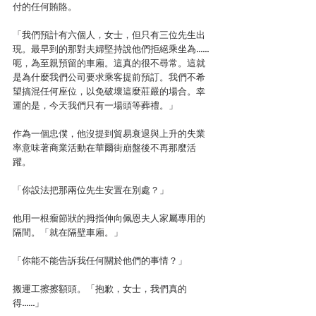
付的任何賄賂。
「我們預計有六個人，女士，但只有三位先生出
現。最早到的那對夫婦堅持說他們拒絕乘坐為……
呃，為至親預留的車廂。這真的很不尋常。這就
是為什麼我們公司要求乘客提前預訂。我們不希
望搞混任何座位，以免破壞這麼莊嚴的場合。幸
運的是，今天我們只有一場頭等葬禮。」
作為一個忠僕，他沒提到貿易衰退與上升的失業
率意味著商業活動在華爾街崩盤後不再那麼活
躍。
「你設法把那兩位先生安置在別處？」
他用一根瘤節狀的拇指伸向佩恩夫人家屬專用的
隔間。「就在隔壁車廂。」
「你能不能告訴我任何關於他們的事情？」
搬運工擦擦額頭。「抱歉，女士，我們真的
得……」