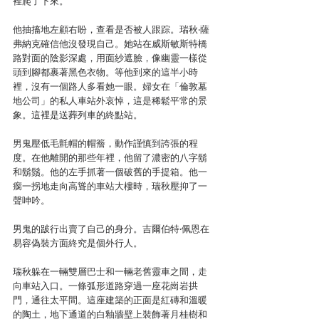
裡爬了下來。
他抽搐地左顧右盼，查看是否被人跟踪。瑞秋‧薩
弗納克確信他沒發現自己。她站在威斯敏斯特橋
路對面的陰影深處，用面紗遮臉，像幽靈一樣從
頭到腳都裹著黑色衣物。等他到來的這半小時
裡，沒有一個路人多看她一眼。婦女在「倫敦墓
地公司」的私人車站外哀悼，這是稀鬆平常的景
象。這裡是送葬列車的終點站。
男鬼壓低毛氈帽的帽簷，動作謹慎到誇張的程
度。在他離開的那些年裡，他留了濃密的八字鬍
和鬍鬚。他的左手抓著一個破舊的手提箱。他一
瘸一拐地走向高聳的車站大樓時，瑞秋壓抑了一
聲呻吟。
男鬼的跛行出賣了自己的身分。吉爾伯特‧佩恩在
易容偽裝方面終究是個外行人。
瑞秋躲在一輛雙層巴士和一輛老舊靈車之間，走
向車站入口。一條弧形道路穿過一座花崗岩拱
門，通往太平間。這座建築的正面是紅磚和溫暖
的陶土，地下通道的白釉牆壁上裝飾著月桂樹和