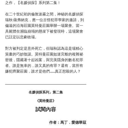
之作，【名媛偵探】系列第二集！
在二十世紀初的倫敦迷霧之間，神秘的名媛偵探
瑞秋‧薩弗納克，應一位古怪犯罪學家的邀請，到
偏遠的沿海莊園莫特曼莊園舉辦一場聚會。當一
具屍體在瀕臨崩塌的懸崖下被發現時，這場聚會
已註定以悲劇收場。
對方被判定是意外死亡，但瑞秋認為這是場精心
策畫的巧妙陰謀。莫特曼莊園如迷宮般的複雜祕
密後，隱藏著十起凶案，與完美隱身的數名犯罪
者。誰是無辜的，誰又真的有罪？還有，當所有
嫌犯齊聚莊園，誰才是他們……真正想殺的人？
名媛偵探系列」第二集
《莫特曼莊》
試閱內容
作者：馬丁．愛德華茲