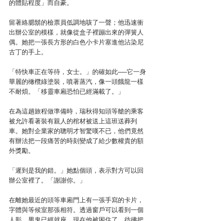
的體貼程度」而自豪。
留著絡腮鬍的檢票員低調地咳了一聲；他迅速衝
出辦公室的模樣，就像從盒子裡蹦出來的彈簧人
偶。她把一張長方形的白色小卡片塞進他沾染尼
古丁的手上。
「特快車正在等待，女士。」的確如此──它一身
華麗的橄欖綠塗裝，噴著蒸汽，像一頭餓龍一樣
不耐煩。「移靈車廂恐怕已經滿載了。」
在為這趟旅程做準備時，瑞秋得知頭等艙的乘客
被允許看著裝有親人的棺材被送上這班送葬列
車。她對企業家的聰明才智驚嘆不已，他們竟然
有辦法把一段痛苦的時刻變成了給少數權貴的額
外獎勵。
「遲到是我的錯。」她點個頭，表示對方可以回
辦公室裡了。「謝謝你。」
在離她最近的頭等車廂門上有一張手寫的卡片，
字體與等候室那張相符。透過窗戶可以看到一個
人影，男鬼已經就座。現在他被困住了，彷彿把