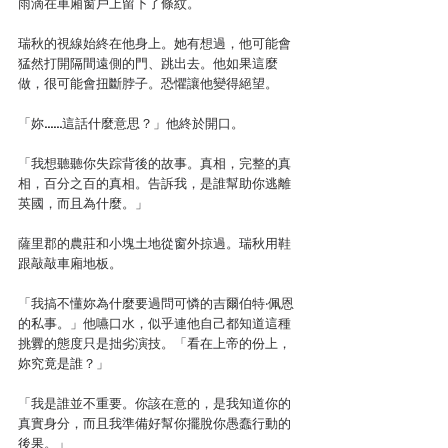
雨滴在車廂窗戶上留下了條紋。
瑞秋的視線始終在他身上。她有想過，他可能會
猛然打開隔間遠側的門、跳出去。他如果這麼
做，很可能會扭斷脖子。恐懼讓他變得絕望。
「妳……這話什麼意思？」他終於開口。
「我想聽聽你失踪背後的故事。真相，完整的真
相，百分之百的真相。告訴我，是誰幫助你逃離
英國，而且為什麼。」
薩里郡的農莊和小塊土地從窗外掠過。瑞秋用鞋
跟敲敲車廂地板。
「我搞不懂妳為什麼要過問可憐的吉爾伯特‧佩恩
的私事。」他嚥口水，似乎連他自己都知道這種
挑釁的態度只是拙劣演技。「看在上帝的份上，
妳究竟是誰？」
「我是誰並不重要。你該在意的，是我知道你的
真實身分，而且我準備好幫你擺脫你愚蠢行動的
後果。」