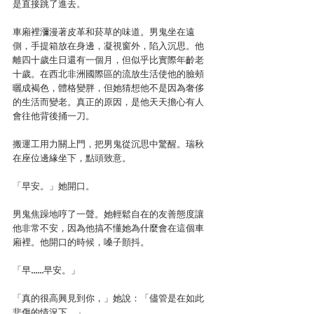
是直接跳了進去。
車廂裡瀰漫著皮革和菸草的味道。男鬼坐在遠
側，手提箱放在身邊，凝視窗外，陷入沉思。他
離四十歲生日還有一個月，但似乎比實際年齡老
十歲。在西北非洲國際區的流放生活使他的臉頰
曬成褐色，體格變胖，但她猜想他不是因為奢侈
的生活而變老。真正的原因，是他天天擔心有人
會往他背後捅一刀。
搬運工用力關上門，把男鬼從沉思中驚醒。瑞秋
在座位邊緣坐下，點頭致意。
「早安。」她開口。
男鬼焦躁地哼了一聲。她輕鬆自在的友善態度讓
他非常不安，因為他搞不懂她為什麼會在這個車
廂裡。他開口的時候，嗓子顫抖。
「早……早安。」
「真的很高興見到你，」她說：「儘管是在如此
悲傷的情況下。」