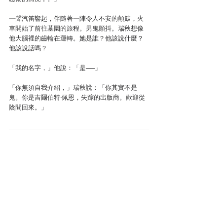
一聲汽笛響起，伴隨著一陣令人不安的顛簸，火
車開始了前往墓園的旅程。男鬼顫抖。瑞秋想像
他大腦裡的齒輪在運轉。她是誰？他該說什麼？
他該說話嗎？
「我的名字，」他說：「是──」
「你無須自我介紹，」瑞秋說：「你其實不是
鬼。你是吉爾伯特‧佩恩，失踪的出版商。歡迎從
陰間回來。」