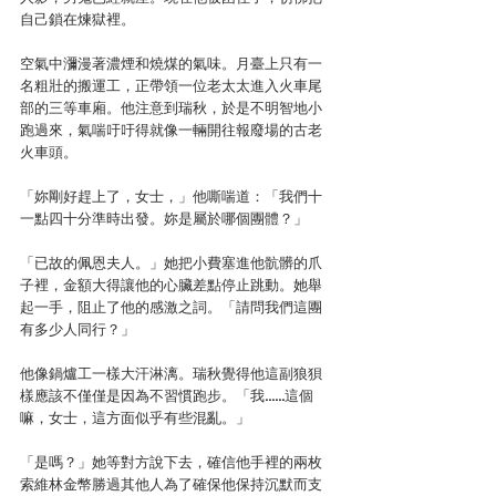
自己鎖在煉獄裡。
空氣中瀰漫著濃煙和燒煤的氣味。月臺上只有一
名粗壯的搬運工，正帶領一位老太太進入火車尾
部的三等車廂。他注意到瑞秋，於是不明智地小
跑過來，氣喘吁吁得就像一輛開往報廢場的古老
火車頭。
「妳剛好趕上了，女士，」他嘶喘道：「我們十
一點四十分準時出發。妳是屬於哪個團體？」
「已故的佩恩夫人。」她把小費塞進他骯髒的爪
子裡，金額大得讓他的心臟差點停止跳動。她舉
起一手，阻止了他的感激之詞。「請問我們這團
有多少人同行？」
他像鍋爐工一樣大汗淋漓。瑞秋覺得他這副狼狽
樣應該不僅僅是因為不習慣跑步。「我……這個
嘛，女士，這方面似乎有些混亂。」
「是嗎？」她等對方說下去，確信他手裡的兩枚
索維林金幣勝過其他人為了確保他保持沉默而支