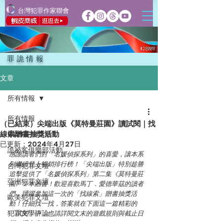
台灣犯罪作家聯會
罪詭情報
文章
所有情報
所有情報
（已結束）尖端出版《莫特曼莊園》讀試閱｜找
線索贈書抽獎活動
CWT犯聯活動
已更新：
2024年4月27日
詭祕客俱樂部活動
感謝讀者們對「名媛偵探系列」的喜愛，讓本系
列繼續登上暢銷排行榜！「尖端出版」特別趁勝
台灣犯罪文壇
追擊提供了「名媛偵探系列」第二集《莫特曼莊
亞洲犯罪文壇
園》２本贈書！歡迎喜歡馬丁．愛德華茲的讀者
們，踴躍參加這一次的「找線索」贈書抽獎活
歐美犯罪文壇
動！仔細找一找，答案就在下面這一篇精彩的
犯罪文學評論
「試閱」中，
也請詳閱文末的遊戲規則與截止日