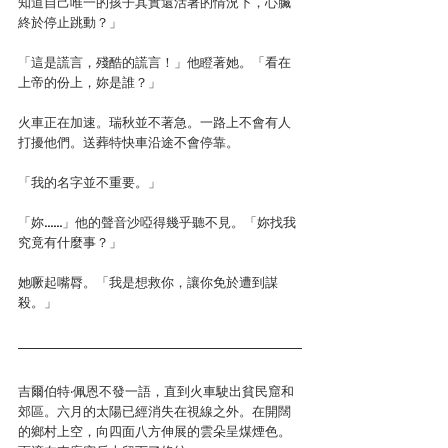
知道自己唯一的孩子其實還活著的情況下，心臟
終於停止跳動？」
「這是謊言，殘酷的謊言！」他瞪著她。「看在
上帝的份上，妳是誰？」
火車正在加速。瑞秋並不著急。一路上不會有人
打擾他們。送葬特快車沿途不會停靠。
「我的名字並不重要。」
「妳……」他的聲音沙啞得幾乎聽不見。「妳找我
究竟有什麼事？」
她噘起嘴脣。「我是想救你，讓你免於遭到謀
殺。」
吉爾伯特‧佩恩不發一語，直到火車駛出貧民窟和
郊區。六月的太陽已經消失在視線之外。在開闊
的鄉村上空，向四面八方伸展的雲朵呈煤煙色。