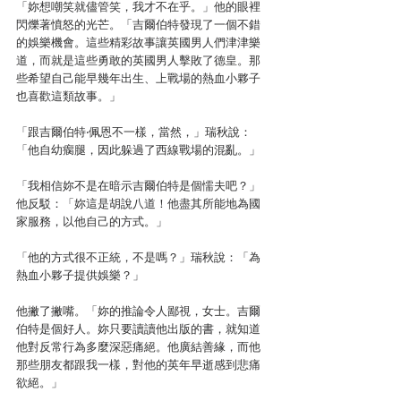
「妳想嘲笑就儘管笑，我才不在乎。」他的眼裡
閃爍著憤怒的光芒。「吉爾伯特發現了一個不錯
的娛樂機會。這些精彩故事讓英國男人們津津樂
道，而就是這些勇敢的英國男人擊敗了德皇。那
些希望自己能早幾年出生、上戰場的熱血小夥子
也喜歡這類故事。」
「跟吉爾伯特‧佩恩不一樣，當然，」瑞秋說：
「他自幼瘸腿，因此躲過了西線戰場的混亂。」
「我相信妳不是在暗示吉爾伯特是個懦夫吧？」
他反駁：「妳這是胡說八道！他盡其所能地為國
家服務，以他自己的方式。」
「他的方式很不正統，不是嗎？」瑞秋說：「為
熱血小夥子提供娛樂？」
他撇了撇嘴。「妳的推論令人鄙視，女士。吉爾
伯特是個好人。妳只要讀讀他出版的書，就知道
他對反常行為多麼深惡痛絕。他廣結善緣，而他
那些朋友都跟我一樣，對他的英年早逝感到悲痛
欲絕。」