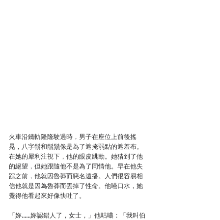
火車沿鐵軌隆隆駛過時，男子在座位上前後搖
晃，八字鬍和鬍鬚像是為了遮掩弱點的遮羞布。
在她的犀利注視下，他的眼皮跳動。她猜到了他
的絕望，但她跟隨他不是為了同情他。早在他失
踪之前，他就因魯莽而惡名遠播。人們很容易相
信他就是因為魯莽而丟掉了性命。他嚥口水，她
覺得他看起來好像快吐了。
「妳……妳認錯人了，女士，」他咕噥：「我叫伯