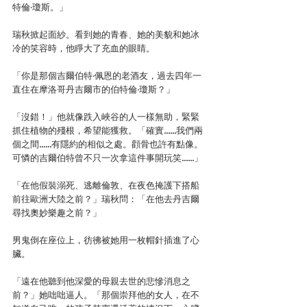
特倫‧瓊斯。」
瑞秋掀起面紗。看到她的青春、她的美貌和她冰
冷的笑容時，他睜大了充血的眼睛。
「你是那個吉爾伯特‧佩恩的老酒友，過去四年一
直住在摩洛哥丹吉爾市的伯特倫‧瓊斯？」
「沒錯！」他就像跌入峽谷的人一樣無助，緊緊
抓住植物的殘根，希望能獲救。「確實……我們兩
個之間……有隱約的相似之處。顴骨也許有點像。
可憐的吉爾伯特曾不只一次拿這件事開玩笑……」
「在他假裝溺死、逃離倫敦、在夜色掩護下搭船
前往歐洲大陸之前？」瑞秋問：「在他去丹吉爾
尋找奧妙樂趣之前？」
男鬼倒在座位上，彷彿被她用一枚帽針插進了心
臟。
「遠在他聽到他深愛的母親去世的悲慘消息之
前？」她咄咄逼人。「那個崇拜他的女人，在不