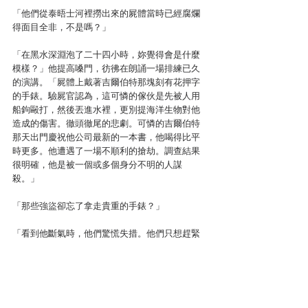
「他們從泰晤士河裡撈出來的屍體當時已經腐爛
得面目全非，不是嗎？」
「在黑水深淵泡了二十四小時，妳覺得會是什麼
模樣？」他提高嗓門，彷彿在朗誦一場排練已久
的演講。「屍體上戴著吉爾伯特那塊刻有花押字
的手錶。驗屍官認為，這可憐的傢伙是先被人用
船鉤毆打，然後丟進水裡，更別提海洋生物對他
造成的傷害。徹頭徹尾的悲劇。可憐的吉爾伯特
那天出門慶祝他公司最新的一本書，他喝得比平
時更多。他遭遇了一場不順利的搶劫。調查結果
很明確，他是被一個或多個身分不明的人謀
殺。」
「那些強盜卻忘了拿走貴重的手錶？」
「看到他斷氣時，他們驚慌失措。他們只想趕緊
隱藏犯罪證據。」他的臉頰變紅，怒氣正在增強
他的自信。「現在妳卻指責我冒充我朋友的身
分。一派胡言！我完全不知道妳是誰、有何動
機，但這是一個可恥的謊言。更別提今天是吉爾
伯特的母親安息的日子。」