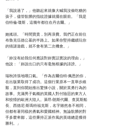
「我說過了，」他聽起來就像大喊我沒偷吃糖的
孩子，儘管骯髒的指紋證據就擺在眼前。「我是
伯特倫‧瓊斯，這幾年都住在丹吉爾。」
她搖頭。「時間寶貴，別再浪費。我們正在前往
布魯克伍德公墓的半路上。如果你堅持繼續玩你
的猜謎遊戲，就不會有第二次機會。」
「妳沒有給我任何應該對妳實話實說的理由，」
他說：「妳說出口的只有毫無根據的誹謗。」
瑞秋誇張地嘆口氣。「作為吉爾伯特‧佩恩的你，
在出版業取得了成功。這個行業原本一直舉步維
艱，直到你開始推出驚悚小說，關於英勇行為的
故事。充滿男子氣概的英國人對付險惡的東方人
和狡猾的歐洲大陸人。萊昂‧朗斯代爾、查莫斯船
長、西德尼‧斯瑪特福克斯，名字雖然各不相同，
但都有著同樣的勇氣和愛國精神。無論骯髒的對
手多麼卑鄙，這些秉持正派作風的英雄總是獲得
勝利。」