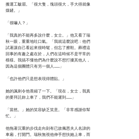
搬運工皺眉。「很大隻，塊頭很大，手大得就像
煤鏟。」
「很嚇人？」
「我真的不能再多說什麼，女士。」他又看了瑞
秋一眼，重重地吐口氣。「我就這麼說吧：他們
試著讓自己看起來很時髦，但忘了擦鞋。葬禮這
回事的有趣之處在於，人們在這時候不是平常的
模樣。我搞不懂他們為什麼說不想打擾其他人，
因為這個團體只有另一個人……」
「也許他們只是想表現得體貼。」
她的諷刺令他畏縮了一下。「現在，女士，我真
的要拜託妳上車了，我們不能遲到……」
「當然。」她的笑容缺乏笑意。「非常感謝你幫
忙。」
他拖著沉重的步伐走向刻有已故佩恩夫人名諱的
車廂，打開門。瑞秋無視他伸手想扶她上車，而