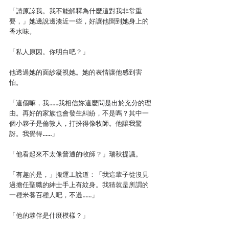
「請原諒我。我不能解釋為什麼這對我非常重
要，」她邊說邊湊近一些，好讓他聞到她身上的
香水味。
「私人原因。你明白吧？」
他透過她的面紗凝視她。她的表情讓他感到害
怕。
「這個嘛，我……我相信妳這麼問是出於充分的理
由。再好的家族也會發生糾紛，不是嗎？其中一
個小夥子是倫敦人，打扮得像牧師。他讓我驚
訝。我覺得……」
「他看起來不太像普通的牧師？」瑞秋提議。
「有趣的是，」搬運工說道：「我這輩子從沒見
過擔任聖職的紳士手上有紋身。我猜就是所謂的
一種米養百種人吧，不過……」
「他的夥伴是什麼模樣？」