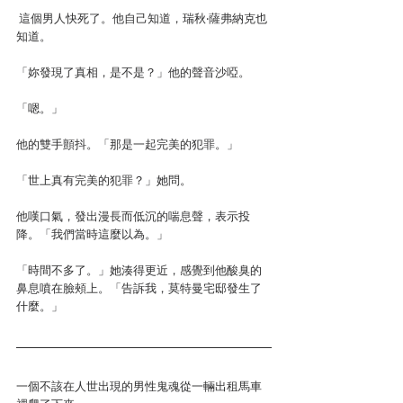
 這個男人快死了。他自己知道，瑞秋‧薩弗納克也
知道。
「妳發現了真相，是不是？」他的聲音沙啞。
「嗯。」
他的雙手顫抖。「那是一起完美的犯罪。」
「世上真有完美的犯罪？」她問。
他嘆口氣，發出漫長而低沉的喘息聲，表示投
降。「我們當時這麼以為。」
「時間不多了。」她湊得更近，感覺到他酸臭的
鼻息噴在臉頰上。「告訴我，莫特曼宅邸發生了
什麼。」
一個不該在人世出現的男性鬼魂從一輛出租馬車