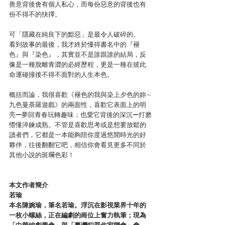
善意背後會有個人私心，而每份惡意的背後也有
份不得不的抉擇。
可「隱藏在純良下的黯惡」是最令人破碎的。
看到故事的最後，我才終於懂得書名中的『褪
色』與『染色』，其實並不是誰跟誰的結局，反
像是一種脫離青澀的必經歷程，更是一種在彼此
命運碰撞後不得不面對的人生本色。
概括而論，我很喜歡《褪色的我與染上夕色的妳∼
九色曼荼羅遊戲》的兩面性，喜歡它表面上的明
亮—夢回青春玩轉趣味；也愛它背後的深沉—打磨
懵懂淬鍊成熟。不管是喜歡思考或是想要放鬆的
讀者們，它都是一本能夠陪你度過悠閒時光的好
夥伴，往後翻翻它吧，相信你會看見更多不同於
其他小說的斑斕色彩！
本文作者簡介
若瑜
本名陳婉瑜，筆名若瑜。浮沉在影視業界十年的
一枚小螺絲，正在編劇的崗位上奮力執筆；現為