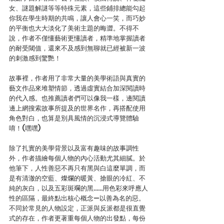
女、謎題解謎等等特殊元素，這些鋪排總能勾起
你我在學生時期的共鳴，讓人會心一笑，而巧妙
的平衡也大大淡化了美術主題的晦澀。不得不
說，作者不僅懂藝術更懂讀者，精準地掌握讀者
的耐受閾值，還來不及感到無聊就已經被新一波
的刺激感到驚艷！
故事裡，作者用了非常大量的美學術語與真實的
藝文作品來堆塑情節，透過虛實結合加深閱讀時
的代入感。也推薦讀者們可以像我一樣，邊閱讀
邊上網搜索故事所提及的世界名作，再搭配使用
角色對白，也算是別具風情的沉浸式導覽體驗
唷！(嘿嘿)
除了扎實的美學背景以及富有趣味的故事調性
外，作者描繪每個人物的內心活動尤其細膩。於
他筆下，人性善惡不再只有黑與白這麼單調，而
是有清澈的空藍、燦爛的暖黃、搶眼的冷紅、不
純的灰白，以及五彩斑斕的黑……用色彩來呼應人
性的區隔，最終點出核心概念—以善為名的惡。
不同於常見的人物設定，正派與反派都是很直覺
式的存在，作者更著重每個人物的出發點，每份