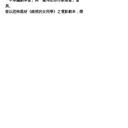
「中華編劇學會」與「臺灣犯罪作家聯會」會
員。
曾以恐怖題材《鏡裡的女同學》之電影劇本，榮
獲第五屆筋斗云創劇本創投平台的首選，近期致
力於開發恐怖懸疑等相關影視作品。
台灣犯罪文壇
讀後心得
查看全部
最新文章