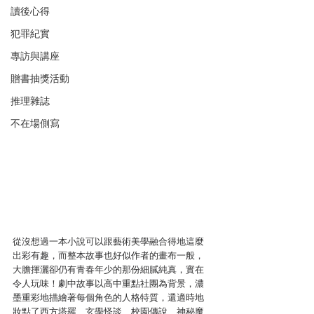
讀後心得
犯罪紀實
專訪與講座
贈書抽獎活動
推理雜誌
不在場側寫
從沒想過一本小說可以跟藝術美學融合得地這麼
出彩有趣，而整本故事也好似作者的畫布一般，
大膽揮灑卻仍有青春年少的那份細膩純真，實在
令人玩味！劇中故事以高中重點社團為背景，濃
墨重彩地描繪著每個角色的人格特質，還適時地
妝點了西方塔羅、玄學怪談、校園傳說、神秘魔