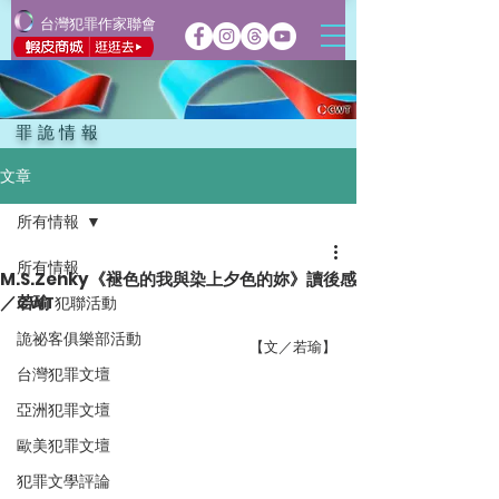
台灣犯罪作家聯會
罪詭情報
文章
所有情報
所有情報
M.S.Zenky《褪色的我與染上夕色的妳》讀後感
／若瑜
CWT犯聯活動
詭祕客俱樂部活動
【文／若瑜】
台灣犯罪文壇
亞洲犯罪文壇
歐美犯罪文壇
犯罪文學評論