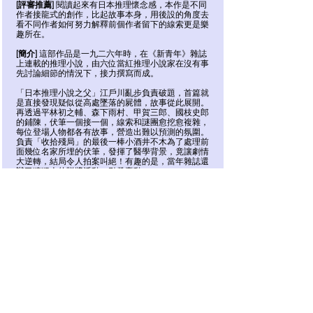
[評審推薦]
閱讀起來有日本推理懷念感，本作是不同
作者接龍式的創作，比起故事本身，用後設的角度去
看不同作者如何努力解釋前個作者留下的線索更是樂
趣所在。
[簡介]
這部作品是一九二六年時，在《新青年》雜誌
上連載的推理小說，由六位當紅推理小說家在沒有事
先討論細節的情況下，接力撰寫而成。
「日本推理小說之父」江戶川亂步負責破題，首篇就
是直接發現疑似從高處墜落的屍體，故事從此展開。
再透過平林初之輔、森下雨村、甲賀三郎、國枝史郎
的鋪陳，伏筆一個接一個，線索和謎團愈挖愈複雜，
每位登場人物都各有故事，營造出難以預測的氛圍。
負責「收拾殘局」的最後一棒小酒井不木為了處理前
面幾位名家所埋的伏筆，發揮了醫學背景，竟讓劇情
大逆轉，結局令人拍案叫絕！有趣的是，當年雜誌還
辦了猜犯人的贈獎活動，引發轟動。
《清潔工》
作者｜多那托．卡瑞西
譯者｜蘇瑩文
出版社｜春天出版