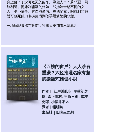
身上留下了深可致死的齒印。嫌疑人２：蘇菲亞．阿
維利諾。阿維利諾家的妹妹，和姊姊全然不同的女
人，膽小怕事、有自殘傾向。在法蘭克．阿維利諾身
體可致死的刀傷深處找到似乎屬於她的頭髮。
一項項證據擺在眼前，卻讓人更加看不清真相…
《五樓的窗戶》人人涉有
重嫌？六位推理名家有趣
的接龍式推理小說
作者｜ 江戶川亂步, 平林初之
輔, 森下雨村, 甲賀三郎, 國枝
史郎, 小酒井不木
譯者｜楊明綺
出版社｜四塊玉文創