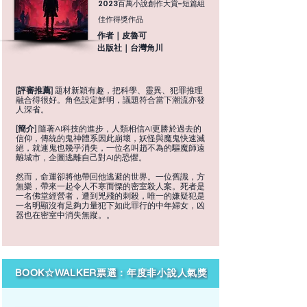
2023百萬小說創作大賞-短篇組
佳作得獎作品
作者｜皮魯可
出版社｜台灣角川
[評審推薦]
題材新穎有趣，把科學、靈異、犯罪推理
融合得很好。角色設定鮮明，議題符合當下潮流亦發
人深省。
[簡介]
隨著AI科技的進步，人類相信AI更勝於過去的
信仰，傳統的鬼神體系因此崩壞，妖怪與魔鬼快速滅
絕，就連鬼也幾乎消失，一位名叫趙不為的驅魔師遠
離城市，企圖逃離自己對AI的恐懼。
然而，命運卻將他帶回他逃避的世界。一位舊識，方
無樂，帶來一起令人不寒而慄的密室殺人案。死者是
一名佛堂經營者，遭到兇殘的刺殺，唯一的嫌疑犯是
一名明顯沒有足夠力量犯下如此罪行的中年婦女，凶
器也在密室中消失無蹤。。
BOOK☆WALKER票選：年度非小說人氣獎