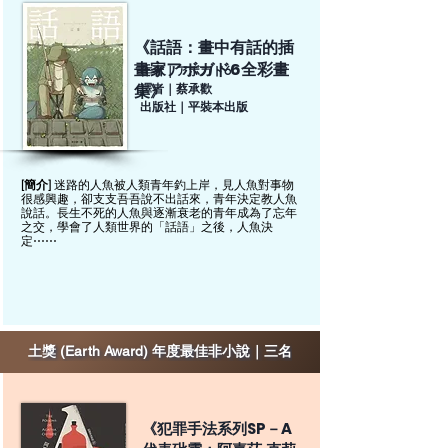
《話語：畫中有話的插
畫家アボガド6全彩畫
作者｜アボガド6
集》
譯者｜蔡承歡
出版社｜平裝本出版
迷路的人魚被人類青年釣上岸，見人魚對事物
[簡介]
很感興趣，卻支支吾吾說不出話來，青年決定教人魚
說話。長生不死的人魚與逐漸衰老的青年成為了忘年
之交，學會了人類世界的「話語」之後，人魚決
定⋯⋯
土獎 (Earth Award) 年度最佳非小說｜三名
《犯罪手法系列SP－A