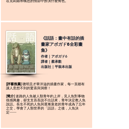
在克莉絲蒂構思的情節中扮演什麼角色。
《話語：畫中有話的插
畫家アボガド6全彩畫
集》
作者｜アボガド6
譯者｜蔡承歡
出版社｜平裝本出版
[評審推薦]
聰明且才華洋溢的插畫作家，每一頁都有
讓人意想不到的驚喜與洞察！
迷路的人魚被人類青年釣上岸，見人魚對事物
[簡介]
很感興趣，卻支支吾吾說不出話來，青年決定教人魚
說話。長生不死的人魚與逐漸衰老的青年成為了忘年
之交，學會了人類世界的「話語」之後，人魚決
定⋯⋯