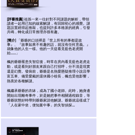
[評審推薦]
祖孫一來一往針對不同謎題的解析，帶領
讀者一起用已知的線索解謎，有回歸初心的感覺。謎
題設置經得起推敲，也提到許多本格派的經典，引發
共鳴，轉化成日常推理亦很有趣。
「爺爺的口頭禪是『世上所有的事都是故
[簡介]
事』、『故事如果不有趣的話，就沒有任何意義。』
就像他的人生一樣。他的一天從看見藍色老虎開
始……」
楓的爺爺罹患失智症後，時常在房內看見藍色老虎走
動，或是看到好朋友來跟自己打招呼，分不清是現實
還是幻覺。發病前，爺爺是名熱愛懸疑推理小說且學
富五車、備受愛戴的退休國小校長，楓也受他影響，
熱衷於各種解謎。
楓繼承爺爺的衣缽，成為了國小老師。此時，她身邊
開始出現離奇事件，於是她把事件相關過程錄音，等
爺爺狀態好時帶到爺爺家請他解謎。爺爺就這樣成了
「人在家中坐，便知案中事」的失智偵探…