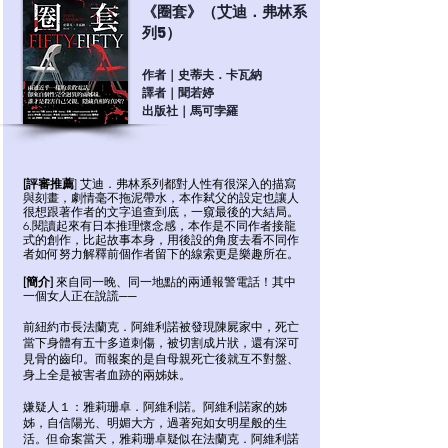
《圈套》（艾迪．弗林系
列5）
作者｜史蒂夫．卡瓦納
譯者｜聞若婷
出版社｜馬可孛羅
[評審推薦
] 艾迪．弗林系列都對人性有很深入的描寫
與刻畫，劇情毫不拖泥帶水，本作弒父的設定也讓人
很想跟著作者的文字追查到底，一窺最後的大結局。
6.閱讀起來有日本推理懷念感，本作是不同作者接龍
式的創作，比起故事本身，用後設的角度去看不同作
者如何努力解釋前個作者留下的線索更是樂趣所在。
來自同一晚、同一地點的兩通報警電話！其中
[簡介]
一個女人正在說謊──
前紐約市長法蘭克．阿維利諾被發現陳屍家中，死亡
當下身體有五十多道刺傷，被切割成片狀，還有深可
見骨的齒印。而報案的是自母親死亡後就互不對盤、
身上全是被害者血跡的兩姊妹。
嫌疑人１：雅莉珊卓．阿維利諾。阿維利諾家的姊
姊，自信陽光、明媚大方，過著宛如女明星般的生
活。但命案當天，雅莉珊卓疑似在法蘭克．阿維利諾