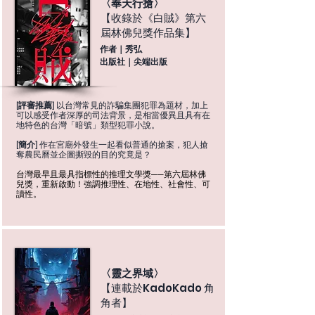
〈奉天行搶〉
【收錄於《白賊》第六
屆林佛兒獎作品集】
作者｜秀弘
出版社｜尖端出版
[評審推薦]
以台灣常見的詐騙集團犯罪為題材，加上
可以感受作者深厚的司法背景，是相當優異且具有在
地特色的台灣「暗號」類型犯罪小說。
[簡介]
作在宮廟外發生一起看似普通的搶案，犯人搶
奪農民曆並企圖撕毀的目的究竟是？
台灣最早且最具指標性的推理文學獎──第六屆林佛
兒獎，重新啟動！
強調推理性、在地性、社會性、可
讀性。
〈靈之界域〉
【連載於KadoKado 角
角者】