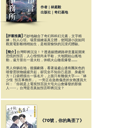
作者｜林庭毅
出版社｜奇幻基地
[評審推薦]
巧妙地融合了奇幻和科幻元素，文字精
練，扣人心弦。場景描繪逼真立體，使閱讀小說如同
觀賞電影般栩栩如生，是相當愉快的沉浸式體驗。
[簡介]
台灣即將沉沒！？透過媒體網路肆意蔓延開來
恐慌的預言，人心惶惶尚未平歇，大地開始山搖地
動，遠方冒出一道火柱，休眠火山徹底爆發…….
男人仰躺在地，後腦劇痛，看著遠處山邊有團灰色的
噴發雲狀物緩緩升起，卻完全不知自己是誰、身處何
方！口袋裡摸出一張名片，上面只有幾個大字──「林
少恆 預言事務所」。一旁正在急救傷患的女救護員大
叫：「你就是上電視預言說大屯火山會爆發的那個
人⋯⋯」台灣是否真如預言即將沉沒？
《70號，你的鳥歪了》