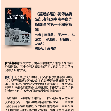
《菱近詐騙》菱傳媒資
深記者前進中南半島詐
騙園區的第一手獨家報
導
作者｜蔡日雲 、 王吟芳 、 林
泊志 、 張麗娜 、 蘇聖怡 、
林啟弘
出版社｜菱傳媒
[評審推薦]
報導文學，從各個面向深入報導了東南亞
詐騙問題。其中台灣人既是加害者，也是受害者的描
寫讓人印象深刻。
你是否想深入瞭解，記者如何實地揭露詐騙真
[簡介]
相，堅守議題監督的使命？你是否好奇新聞背後的故
事？是否想知道資深記者們如何走訪現場、進行調查
報導？你是否想體驗腎上腺素飆升的採訪之旅？了解
記者們如何在10天內同時感受驚喜與驚嚇？
《菱傳媒》全媒體首部作品，一群不顧自身安危只求
真相的記者、一場詐騙集團編織的發財夢，一本結合
新聞幕前幕後和經驗分享的調查報導專書，書寫跨國
人口販賣和發財夢碎的血淚現場。險象環生的獨家調