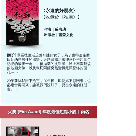
〈永遠的好朋友〉
【收錄於《
私廟
》】
作者｜醉琉璃
出版社｜蓋亞文化
[簡介]
畢業後生活乏善可陳的女子，為了獲得遺產而
回到幼時居住的鄉野，這趟歸鄉之旅卻意外拼起童年
記憶的最後一角——被拋棄的捉迷藏、臉上布滿裂紋
的破廟女孩，以及親切阿嬤突然變得嚴厲恐怖的面
孔⋯⋯
20年前妳我許下約定，20年後，即使妳不願回來，也
必定會再回來，誰教我們說好了，要當永遠的好朋
友。！
火獎 (Fire Award) 年度最佳短篇小說｜兩名