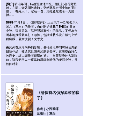
明治年間，特務巡查池中光、報社記者花野艷
[簡介]
雄，在龍山寺悠閒散步時，突然聽見台灣小孩的驚叫
聲，「有死人！」定睛一看，池裡竟然漂著一具屍
體……
1898年1月7日，《臺灣新報》上出現了一位署名さん
ぽん（三本）的作者，自此開始連載了54回的日文
小說。這篇題為〈艋舺謀殺事件〉的作品，不僅為台
灣本地推理敘事打了頭陣，也讓連載小說在報刊上站
穩腳跟，著實改變了文學史。
由於外在政治局勢的影響，使得那段時間有關台灣的
日語作品，被遺忘且消失於歷史長河。這段空白許久
的歷史，經由譯作者既晴的努力，重新現身於大眾眼
前，讓我們得以一窺當時堪稱劃時代的犯罪小說，是
如何精彩。
《請保持名偵探原來的樣
子》
作者｜小西雅暉
出版社｜三采