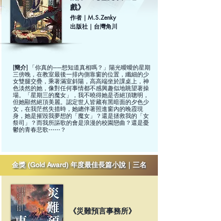
戲》
作者｜M.S.Zenky
出版社｜台灣角川
[簡介]
「你真的──想知道真相嗎？」陽光曖曖的星期
三傍晚，在教室最後一排內側靠窗的位置，纖細的少
女雙腿交疊，乘著滿室斜陽，高高端坐於課桌上，神
色淡然的她，像對任何事情都不感興趣似地眺望著操
場。「星期三的魔女」，我不曉得她是否絕頂聰明，
但她顯然絕頂美麗。認定世人皆藏有黑暗面的夕色少
女，在我茫然失措時，她總伴著照進窗內的晚霞現
身，她是摧毀我夢想的「魔女」？還是拯救我的「女
祭司」？而我所謳歌的會是浪漫的校園戀曲？還是憂
鬱的青春悲歌⋯⋯？
金獎 (Gold Award) 年度最佳長篇小說｜三名
《災難預言事務所》