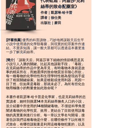
代表砒霜：阿嘉莎‧克莉
絲蒂的致命配藥室》
作者｜凱瑟琳‧哈卡普
譯者｜徐仕美
出版社｜麥田
[評審推薦]
優秀的科普讀物，巧妙地將謀殺天后生平
小說中使用過的化學類毒藥，與現實的犯罪案件作連
結。不賣弄知識，讓一般大眾都可以透過這本書更進
一步了解克莉絲蒂。
「謀殺天后」阿嘉莎筆下細緻的情節構思是其
[簡介]
小說引人入勝的關鍵。比起其他謀殺手段，「毒殺」
在克莉絲蒂的作品中更為常見，有時毒物本身就是故
事的精采所在，而她選擇的致命物質並非隨心所欲，
每一種毒物的化學特性和生理學特性都為發現凶手提
供了相當關鍵線索。如果是槍殺或使用利器，死因一
目了然，但如果是毒殺，那就未必了。為何有些化合
物用極微小的劑量會如此致命呢？
本書作者凱瑟琳‧哈卡普是化學家，也是克莉絲蒂的忠
實讀者，她特別挑選14本克莉絲蒂膾炙人口的小說，
並介紹書中所使用的14種關鍵毒物。不僅從科學角度
闡述毒物的化學性質、效用，更結合了目前使用該毒
物的真實案例進行分析。每一章以文學名句開場，接
著告訴我們這種毒物是什麼，在哪些條件下以何種方
式致命，有哪些謀殺案是利用這種毒物犯案的，以及