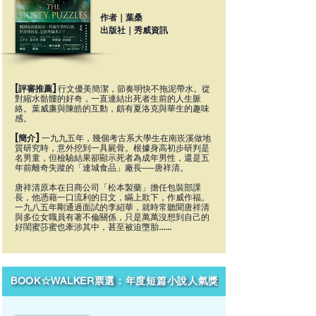
作者｜葉桑
出版社｜秀威資訊
[評審推薦]
行文優美簡潔，節奏明快不拖泥帶水。從
對縮水骷髏的好奇，一直連結出死者生前的人生脈
絡。葉威廉與陳皓的互動，頗有夏洛克與華生的趣味
感。
[簡介]
一九九五年，幾個考古系大學生在南崁溪做地
質研究時，意外挖到一具屍骨。根據身高初步研判是
名男童，但檢驗結果卻顯示死者為成年男性，還是五
年前離奇失蹤的「連城食品」廠長──唐祥清。
唐祥清原本在日商公司「松本製藥」擔任包裝部課
長，他憑藉一口流利的日文，瞞上欺下，作威作福。
一九八五年剛通過面試的李紹華，就時常聽聞唐祥清
與多位女職員有著不倫關係，只是萬萬沒想到自己的
好閨蜜莎蜜也牽涉其中，甚至被迫墮胎……
BOOK☆WALKER票選：年度短篇小說人氣獎