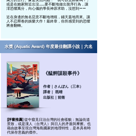
或是在她家附近出沒……
要不斷地做出脫序行為，讓
澪恐懼萬分，向心儀的學長神原求助，沒想到——
近在身邊的無名惡意不斷地增殖，鋪天蓋地而來。讓
人不忍釋卷的娛樂大作！最終章，你所感受到的恐懼
將會翻轉。
水獎 (Aquatic Award) 年度最佳翻譯小說｜六名
《艋舺謀殺事件》
作者｜さんぽん（三本）
譯者｜ 既晴
出版社｜前衛
[評審推薦]
從中窺見日治台灣的社會樣貌：無論街道
景致，或是漢人（台灣人）與日人的矛盾與摩擦。也
藉由故事呈現台灣海島國家的地理特性，是本具有時
代保存意義的傑作。