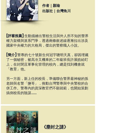
作者｜顏瑜
出版社｜台灣角川
[評審推薦]
生動描繪出警校生活與外人所不知的警界
權力架構與派系鬥爭，透過兩條敘述線逐漸拉出涉及
國家中央權力的大格局，傑出的警察職人小說。
[簡介]
​
警專的七十號新生何冠宇聰明天真，卻因埋藏
了一個秘密，被高冷又機車的二年級班長許展皓給盯
上，在封閉且軍事化管理的校內，總是找到機會就
「教育」他。
另一方面，新上任的校長，準備聯合警界最神秘的孫
老師與名警「鹽哥」，推動台灣警專與中央警校的合
併工作。警專內的資深教官們不願就範，也開始策劃
搞倒校長的陰謀……
《塵封之謎》