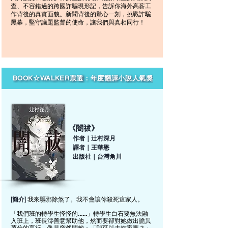
查、不容錯過的跨國詐騙現形記，告訴你海外高薪工
作背後的真實面貌。新聞背後的驚心一刻，挑戰詐騙
黑幕，堅守議題監督的使命，讓我們與真相同行！
BOOK☆WALKER票選：年度翻譯小說人氣獎
《闇祓》
作者｜辻村深月
譯者｜王華懋
出版社｜台灣角川
我來驅邪除煞了。我不會讓你殺死這家人。
[簡介]
「我們班的轉學生怪怪的……」轉學生白石要無法融
入班上，班長澪善意幫助他，然而要卻對她做出詭異
萬分的言行。像是突然問她：「我可以去妳家嗎？」