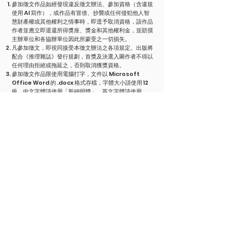
參加徵文作品如經發現違反徵文辦法、參加資格（含違規
使用 AI 寫作），或作品有冒借、抄襲或任何侵犯他人智
慧財產權或其他權利之情事時，即逕予取消資格，該作品
作者並應立即退還所得獎座、獎金和其他權利金，並賠償
主辦單位和各協辦單位因此所蒙受之一切損失。
凡參加徵文，即視同接受本徵文辦法之各項規定。出版將
配合《推理雜誌》發行規劃，首獎及決選入圍作者不得以
任何理由拒絕或拖延之，否則取消獲獎資格。
參加徵文作品限使用電腦打字，文件以 Microsoft
Office Word 的 .docx 格式存檔，字體大小請使用 12
級，中文字體請使用「新細明體」，英文字體請使用
「Times New Roman」，並註明頁碼。電腦打字須
採用繁體中文字，且標點符號須一律使用全形；以簡體中
文字寫作者，請在完成後自行轉碼成繁體中文字。
參加徵文作品須填寫林佛兒獎報名表，表中須清楚註明作
者本名、筆名、總字數、連絡方式，包括地址、電話和
e-mail。作者個人資料之使用，主辦單位遵循個資法之
規定。
本徵文辦法如有未盡事宜，主辦單位有權依工作進程隨時
修訂，修訂之內容將公佈於主辦單位官方網站上。
主辦單位
台灣犯罪作家聯會
協辦單位
《推理雜誌》、幻華創造有限公司