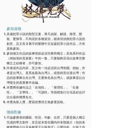
參加資格
具備犯罪小說的類型元素，舉凡偵探、解謎、推理、懸
疑、驚悚等，不拘泥於各種派別，能表現偵推犯罪小說的
創意，且文長 2 萬字的繁體中文短篇犯罪小說作品，方有
資格參加。
參加徵文作品的故事情節必須完整而獨立；若為系列作品
（例如張鈞見探案）中的一集，只要能夠呈現出故事完整
獨立之結構者，亦可參加。
作者或作品內容，至少有一項必須與台灣有關。例如，作
者是台灣人、直系血親為台灣人，或曾經長住過台灣；作
品的故事舞台在台灣、主要角色為台灣人，或故事是以台
灣發生的真實事件改編。
本獎將依據作品之「在地性」、「推理性」、「社會
性」、「文學性」、「可讀性」等指標進行分項及綜合評
比出最終獲獎名次。
本獎為新人獎，歷屆首獎得主無參選資格。
徵稿對象
不論參賽者的國籍、性別、年齡、住所，只要是個人獨立
完成的華文創作，並且從未曾在國內外各類媒介（包括各
種實體媒介以及各種電子出版形式）公開刊布、出版之作