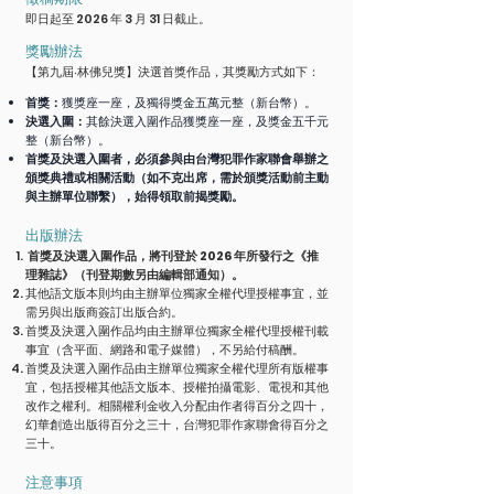
即日起至 2026 年 3 月 31 日截止。
獎勵辦法
【第九屆‧林佛兒獎】決選首獎作品，其獎勵方式如下：
首獎：
獲獎座一座，及獨得獎金五萬元整（新台幣）。
決選入圍：
其餘決選入圍作品獲獎座一座，及獎金五千元
整（新台幣）。
首獎及決選入圍者，必須參與由台灣犯罪作家聯會舉辦之
頒獎典禮或相關活動（如不克出席，需於頒獎活動前主動
與主辦單位聯繫），始得領取前揭獎勵。
出版辦法
首獎及決選入圍作品，將刊登於 2026 年所發行之《推
理雜誌》（刊登期數另由編輯部通知）。
其他語文版本則均由主辦單位獨家全權代理授權事宜，並
需另與出版商簽訂出版合約。
首獎及決選入圍作品均由主辦單位獨家全權代理授權刊載
事宜（含平面、網路和電子媒體），不另給付稿酬。
首獎及決選入圍作品由主辦單位獨家全權代理所有版權事
宜，包括授權其他語文版本、授權拍攝電影、電視和其他
改作之權利。相關權利金收入分配由作者得百分之四十，
幻華創造出版得百分之三十，台灣犯罪作家聯會得百分之
三十。
注意事項