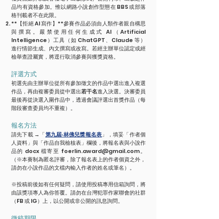
品均有資格參加。惟以網路小說創作型態在 BBS 或部落
格刊載者不在此限。
**【拒絕 AI 寫作】**參賽作品必須由人類作者親自構思
與撰寫。嚴禁使用任何生成式 AI（Artificial
Intelligence）工具（如 ChatGPT、Claude 等）
進行情節生成、內文撰寫或改寫。若經主辦單位認定或經
檢舉查證屬實，將逕行取消參賽與獲獎資格。
評選方式
初選先由主辦單位從所有參加徵文的作品中選出進入複選
作品，再由複審委員從中選出
若干名
進入決選。決審委員
最後再從決選入圍作品中，透過會議評選出首獎作品（每
階段審查委員均不重複）。
報名方法
請先下載 →「
第九屆·林佛兒獎報名表
」，填妥「作者個
人資料」與「作品自我檢核表」欄後，將報名表與小說作
品的 docx 檔寄至
foerlin.award@gmail.com
。
（※本賽制為匿名評審，除了報名表上的作者個資之外，
請勿在小說作品的文檔內輸入作者的姓名或筆名）。
※投稿前後如有任何疑問，請使用投稿專用信箱詢問，將
由該獎項專人為你答覆。請勿在台灣犯罪作家聯會的社群
（FB 或 IG）上，以公開或非公開的訊息詢問。
徵稿期限