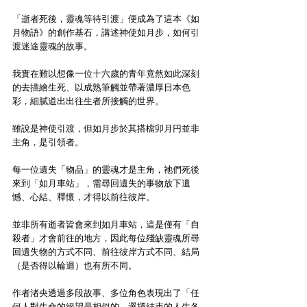
「逝者死後，靈魂等待引渡」便成為了這本《如
月物語》的創作基石，講述神使如月步，如何引
渡迷途靈魂的故事。
我實在難以想像一位十六歲的青年竟然如此深刻
的去描繪生死、以成熟筆觸並帶著濃厚日本色
彩，細膩道出出往生者所接觸的世界。
雖說是神使引渡，但如月步於其搭檔卯月円並非
主角，是引領者。
每一位遺失「物品」的靈魂才是主角，祂們死後
來到「如月車站」，需尋回遺失的事物放下遺
憾、心結、釋懷，才得以前往彼岸。
並非所有逝者皆會來到如月車站，這是僅有「自
殺者」才會前往的地方，因此每位殘缺靈魂所尋
回遺失物的方式不同、前往彼岸方式不同、結局
（是否得以輪迴）也有所不同。
作者渚央透過多段故事、多位角色表現出了「任
何人對生命的絕望是相似的，選擇結束的人生各