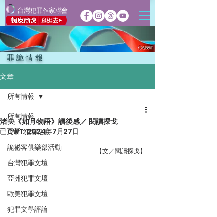
台灣犯罪作家聯會
罪詭情報
文章
所有情報
所有情報
渚央《如月物語》讀後感／ 閱讀探戈
已更新：
2024年7月27日
CWT犯聯活動
詭祕客俱樂部活動
【文／閱讀探戈】
台灣犯罪文壇
亞洲犯罪文壇
歐美犯罪文壇
犯罪文學評論