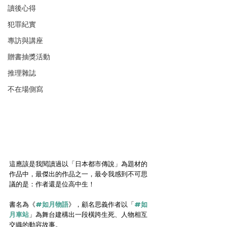
讀後心得
犯罪紀實
專訪與講座
贈書抽獎活動
推理雜誌
不在場側寫
這應該是我閱讀過以「日本都市傳說」為題材的
作品中，最傑出的作品之一，最令我感到不可思
議的是：作者還是位高中生！
書名為《
#如月物語
》，顧名思義作者以「
#如
月車站
」為舞台建構出一段橫跨生死、人物相互
交織的動容故事。