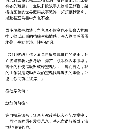
有各的難題」，並以多段故事人物相互關聯，架
構出完整的世界觀與故事脈絡，頻頻讓我驚奇、
感動甚至為書中角色不捨。
因多段故事敘述，角色互不衝突也不影響人物編
排，得以細膩的描繪生動情感，將人物情感層層
堆疊、生動豐沛、性格鮮明。
《如月物語》讓人看見自殺並非事件的結束，死
亡後還有著更多考驗、痛苦、贖罪與因果循環，
書中的神使這麼對破碎靈魂說：「總而言之，我
的工作就是協助自殺的靈魂找尋遺失的事物，並
協助你去前往彼岸。」
從彼岸為何？
該如何前往？
進而轉為無奈，無奈人死後將抹去的記憶當中，
一同消逝的還有愛與思念，將死亡從解脫成了悔
恨的痛徹心扉。