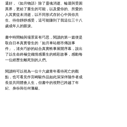
還好，《如月物語》除了靈魂消逝、輪迴與受困
異界，更給了重生的可能，以及愛你的、所愛的
人其實從未消逝，以不同形式存於心中與你共
生、待你靜靜感受，這可能賺到了我這位三十八
歲成年人的眼淚。
書中時間軸與場景富有巧思，閱讀的第一篇便是
取自日本真實發生的「如月車站都市傳說事
件」，渚央巧妙的結合真實軼事展開序幕，說出
了以生命終極交織情感重生的精彩故事，感動每
一位經歷生離死別的人們。
閱讀時可以視為一位十六歲青年看待死亡的觀
點，也可看見作宮崎駿作品如此深深伴隨作者成
長並共同體會人生，但書中的視野已跨越了年
紀、身份與任何藩籬。
對了，可別被這生動細膩的日本氛圍誤導，作者
可是台灣人呢。
本文作者簡介