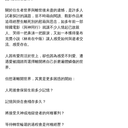
關於往生者世界與離世後未盡的遺憾，是許多人
試著探討的議題，並不時藉由閱讀、觀影作品來
追尋經歷生離死別的慰藉與思念，如多年前一部
韓國電影《與神同行》就讓不少人憶起已故親
人、哭得一把鼻涕一把眼淚，又如一本獲得曼布
克獎小說《林肯在中蔭》讓人感受如何與逝者交
流、感受存在。
人因有愛而活於世上，卻也因為感受不到愛、遭
遇愛被踐踏而選擇離開將自己折磨遍體鱗傷的世
界。
但想著離開世界，其實是更多困惑的開始：
人死後會保留生前多少記憶？
記憶與掛念會殘存多久？
將接受天神或地獄使者的何種審判？
等待轉世輪迴的過程會是何種經歷？