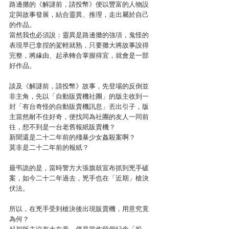
路邊攤的《解謎前，請投幣》便以豐富的人物設
定與故事發展，結合靈異、推理，走出屬於自己
的作品。
當然我也必須說：靈異是路邊攤的強項，鬼怪的
表現早已拿捏的駕輕就熟，只要攤大將故事說得
完整，將緣由、起承轉合掌握得宜，就會是一部
好作品。
談及《解謎前，請投幣》故事，先登場的反倒並
非主角，先以「自動販賣機社團」的版主收到一
封「有台奇怪的自動販賣機訊息」丟出引子，版
主當然耐不住好奇，便找同為社團的友人一同前
往，想不到是一台老舊報紙販賣機？
新聞還是二十二年前的殘暴少女姦殺案啊？
莫非是二十二年前的報紙？
最弔詭的是，當時警方大張旗鼓宣布抓到兇手破
案，如今二十二年過去，兇手也在「近期」槍決
伏法。
所以，在兇手受到槍決後出現販賣機，用意究竟
為何？