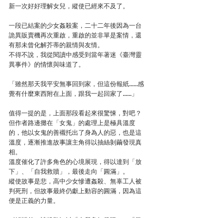
新一次好好理解女兒，縱使已經來不及了。
一段已結案的少女姦殺案，二十二年後因為一台
詭異販賣機再次重啟，重啟的並非單是案情，還
有那未曾化解芥蒂的親情與友情。
不得不說，我從閱讀中感受到當年著迷《臺灣靈
異事件》的情懷與味道了。
「雖然那天我平安無事回到家，但這份報紙……感
覺有什麼東西附在上面，跟我一起回家了……」
值得一提的是，上面那段看起來很驚悚，對吧？
但作者路邊攤在「女鬼」的處理上是極具溫度
的，他以女鬼的善襯托出了身為人的惡，也是這
溫度，逐漸推進故事讓主角得以抽絲剝繭發現真
相。
溫度催化了許多角色的心境展現，得以達到「放
下」、「自我救贖」，最後走向「圓滿」。
縱使故事是悲，高中少女慘遭姦殺、無辜工人被
判死刑，但故事最終仍獻上動容的圓滿，因為這
便是正義的力量。