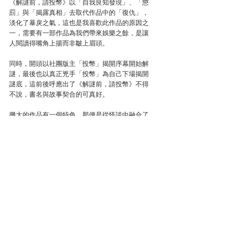
《解謎前，請投幣》以「自我良知發現」、「懲
罰」與「揭露真相」去取代作品中的「復仇」，
淡化了暴戾之氣，這也是我喜歡此作品的原因之
一，需要有一部作品為我們帶來娛樂之餘，是讓
人閱讀得嘴角上揚而非皺上眉頭。
同時，開頭以社團版主「投幣」揭開序幕開始解
謎，最後也以真正兇手「投幣」為自己下場揭開
謎底，這前後呼應出了《解謎前，請投幣》不得
不說，書名與故事契合的可真好。
攤大的作品有一個特色，那便是從怪談中融合了
自身經歷或是喜好，如棒球、曾經玩過的遊戲、
去過的景點等等。
又或是自身經驗，如當過保全、職業軍人、送報
生，全都成為了筆下故事的題材之一，同時也往
往能以題材喚起許多讀者曾經的往日情懷，就如
同這本《解謎前，請投幣》，你是否還記得曾經
一台台的報紙販賣機呢？
本文作者簡介
閱讀探戈
本名林聖甯，筆名閱讀探戈。