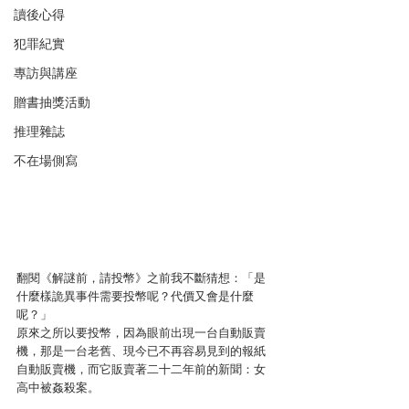
讀後心得
犯罪紀實
專訪與講座
贈書抽獎活動
推理雜誌
不在場側寫
翻閱《解謎前，請投幣》之前我不斷猜想：「是
什麼樣詭異事件需要投幣呢？代價又會是什麼
呢？」
原來之所以要投幣，因為眼前出現一台自動販賣
機，那是一台老舊、現今已不再容易見到的報紙
自動販賣機，而它販賣著二十二年前的新聞：女
高中被姦殺案。