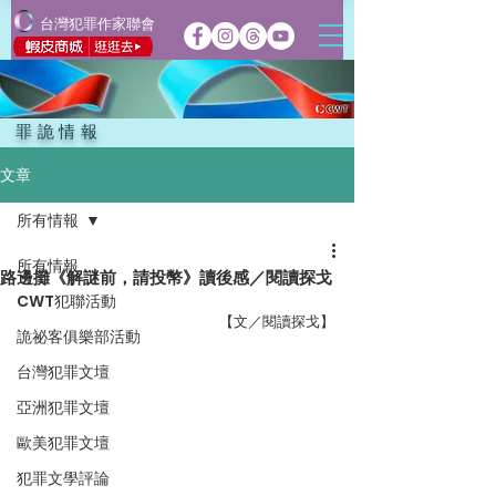
台灣犯罪作家聯會
罪詭情報
文章
所有情報
所有情報
路邊攤《解謎前，請投幣》讀後感／閱讀探戈
CWT犯聯活動
【文／閱讀探戈】
詭祕客俱樂部活動
台灣犯罪文壇
亞洲犯罪文壇
歐美犯罪文壇
犯罪文學評論