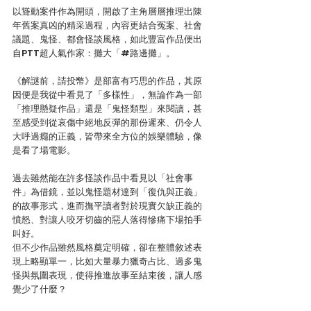
以聳動案件作為開頭，開啟了主角層層推理出陳
年舊案真凶的精采過程，內容更結合冤案、社會
議題、鬼怪、都會怪談風格，如此豐富作品便出
自PTT超人氣作家：攤大「#路邊攤」。
《解謎前，請投幣》是部富有巧思的作品，其原
因便是我從中看見了「多樣性」，無論作為一部
「推理懸疑作品」還是「鬼怪類型」來閱讀，甚
至感受到從哀傷中絕地反彈的那份遲來、仍令人
大呼過癮的正義，皆帶來全方位的娛樂體驗，像
是看了場電影。
過去雖然能在許多怪談作品中看見以「社會事
件」為借鏡，並以鬼怪題材達到「復仇與正義」
的故事形式，進而撫平讀者對於現實欠缺正義的
憤怒、對讓人咬牙切齒的惡人落得慘痛下場拍手
叫好。
但不少作品雖然風格奠定明確，卻在整體敘述表
現上略顯單一，比如大量暴力獵奇占比、過多鬼
怪與氛圍表現，使得推進故事至結束後，讓人感
覺少了什麼？