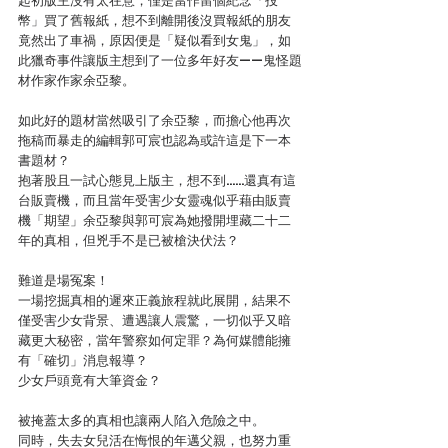
起初版主沒有太在意，僅是當作留個紀念「投
幣」買了舊報紙，想不到離開後沒買報紙的朋友
竟然出了車禍，原因便是「疑似看到女鬼」，如
此獵奇事件讓版主想到了一位多年好友——鬼怪題
材作家作家余亞黎。
如此好的題材當然吸引了余亞黎，而擔心他再次
拖稿而暴走的編輯郭可宸也認為或許這是下一本
書題材？
抱著股且一試心態見上版主，想不到……還真有這
台販賣機，而且當年受害少女靈魂似乎藉由販賣
機「期望」余亞黎與郭可宸為她撥開埋藏二十二
年的真相，但兇手不是已被槍決伏法？
難道是場冤案！
一場挖掘真相的遲來正義旅程就此展開，結果不
僅受害少女背景、遭遇讓人震驚，一切似乎又暗
藏更大秘密，當年警察如何定罪？為何媒體能擁
有「確切」消息報導？
少女戶頭竟有大筆資金？
被掩蓋太多的真相也讓兩人陷入危險之中。
同時，失去女兒活在悔恨的年邁父親，也努力重