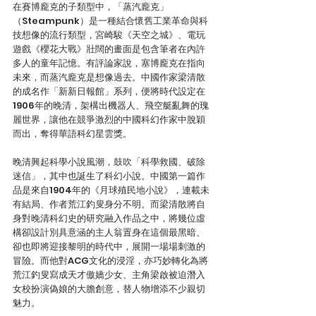
在賽博龐克的子類型中，「蒸汽龐克」
（Steampunk）是一種結合懷舊工業革命與科
技想像的流行類型，宮崎駿《天空之城》、電玩
遊戲《櫻花大戰》壯闊的畫面是包含筆者在內許
多人的童年記憶。有評論家說，塞博龐克在指向
未來，而蒸汽龐克是想像過去。中國作家梁清散
的成名作「新新日報館」系列，便將時代設定在
1906年的晚清，架構出機器人、飛空艇亂舞的瑰
麗世界，讓他在競爭激烈的中國科幻作家中脫穎
而出，奪得華語科幻星雲獎。
晚清興起科學小說風潮，鼓吹「科學救國、破除
迷信」，其中也誕生了科幻小說。中國第一篇作
品是來自1904年的《月球殖民地小說》，連載未
有結局、作者荒江釣叟身分不明。而梁清散將自
身對晚清科幻史的研究融入作品之中，將幾位虛
構卻設計別具意涵的主人翁置身在這個最黑暗、
卻也即將迎接黎明的時代中，展開一場場刺激的
冒險。而他對ACG文化的浸淫，亦巧妙轉化為將
荒江釣叟寫成天才傲嬌少女、主角梁啟被迫潛入
女校扮演偽娘的大膽創意，替人物增添不少親切
魅力。