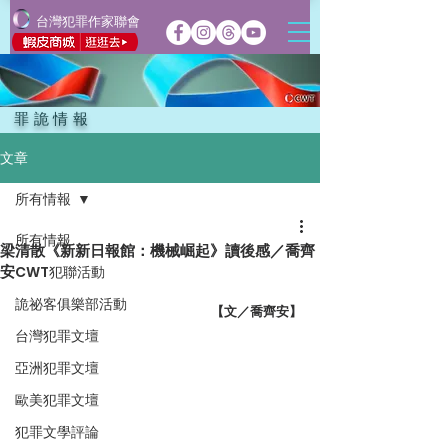
台灣犯罪作家聯會
罪詭情報
文章
所有情報
所有情報
梁清散《新新日報館：機械崛起》讀後感／喬齊
安
CWT犯聯活動
詭祕客俱樂部活動
【文／喬齊安】
台灣犯罪文壇
亞洲犯罪文壇
歐美犯罪文壇
犯罪文學評論