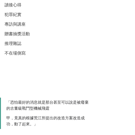
讀後心得
犯罪紀實
專訪與講座
贈書抽獎活動
推理雜誌
不在場側寫
「恐怕最好的消息就是那台甚至可以說是被廢棄
的古董級戰鬥型機械飛霆
甲，竟真的根據荒江所提出的改造方案改造成
功，動了起來。」