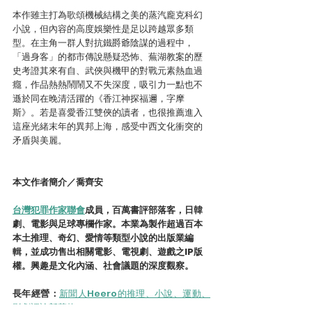
本作雖主打為歌頌機械結構之美的蒸汽龐克科幻
小說，但內容的高度娛樂性是足以跨越眾多類
型。在主角一群人對抗鐵爵爺陰謀的過程中，
「過身客」的都市傳說懸疑恐怖、蕪湖教案的歷
史考證其來有自、武俠與機甲的對戰元素熱血過
癮，作品熱熱鬧鬧又不失深度，吸引力一點也不
遜於同在晚清活躍的《香江神探福邇，字摩
斯》。若是喜愛香江雙俠的讀者，也很推薦進入
這座光緒末年的異邦上海，感受中西文化衝突的
矛盾與美麗。
本文作者簡介／喬齊安
台灣犯罪作家聯會
成員，百萬書評部落客，日韓
劇、電影與足球專欄作家。本業為製作超過百本
本土推理、奇幻、愛情等類型小說的出版業編
輯，並成功售出相關電影、電視劇、遊戲之IP版
權。興趣是文化內涵、社會議題的深度觀察。
長年經營：
新聞人Heero的推理、小說、運動、
影劇評論部落格