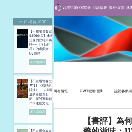
台灣犯罪作家聯會
罪詭情報
講座/展覽
林
不在場會客室
【不在場會客室
S2E9側寫】末日
想像的歷時與共
時──《浮動世
界》的虛與實｜
by 既晴
不在場側寫
罪詭情報
【不在場會客室
#13】《國球的
眼淚》──以球場
所有情報
CWT犯聯活動
詭祕客俱樂
邊的命案為起
點，探討運動創
作與運動文化發
展困境──講座側
寫紀錄
不在場側寫
犯罪紀實
專訪與講座
贈書抽
【書評】為何
藥的滋味：1
【不在場會客室