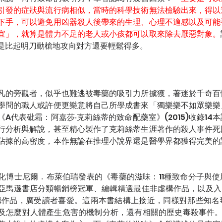
引發的症狀與流行病相似，當時的科學技術無法檢驗出來，得以
下手，可以避免用凶器殺人後帶來的生理、心理不適感以及可能
宜」，就算是體力不足的老人或小孩都可以取來除去厭惡對象。
是比起明刀動槍地攻向對方還要輕鬆得多。
凡的旁觀者，似乎也難逃被毒藥的吸引力所擄獲，著迷於千奇百
學問的職人或許便更樂意將自己所學成書來「獨樂樂不如眾樂樂
A代表砒霜：阿嘉莎‧克莉絲蒂的致命配藥室》(2015)收錄14
進行分析與解說，甚至精心製作了克莉絲蒂生涯著作的殺人事件
佔據的高密度，本作無論在推理小說界還是醫學界都獲得完美的
化博士尼爾．布萊伯瑞發表的《毒藥的滋味：11種致命分子與
馬遜書店分類暢銷榜冠軍、編輯精選最佳非虛構作品，以及入圍了G
虛構作品，廣受讀者喜愛。這兩本書結構上接近，同樣對那些知
及怎麼對人體產生危害的機制分析，還有相關的歷史毒殺事件。