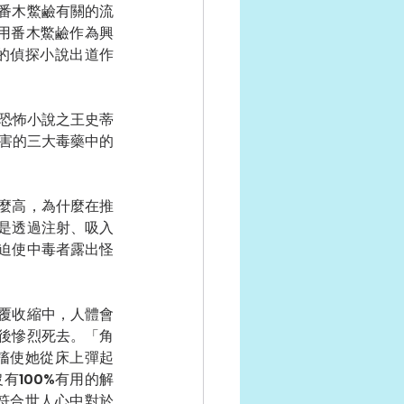
番木鱉鹼有關的流
服用番木鱉鹼作為興
蒂的偵探小說出道作
，恐怖小說之王史蒂
厲害的三大毒藥中的
麼高，為什麼在推
是透過注射、吸入
迫使中毒者露出怪
覆收縮中，人體會
後慘烈死去。「角
搐使她從床上彈起
有100%有用的解
符合世人心中對於