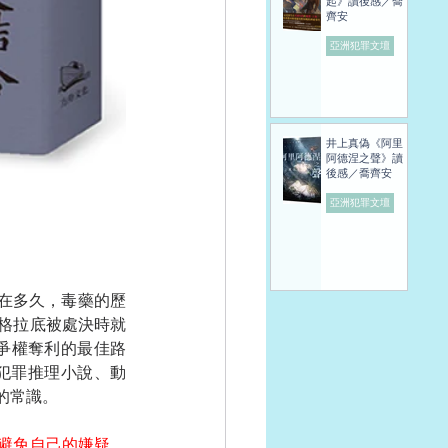
起》讀後感／喬
齊安
亞洲犯罪文壇
井上真偽《阿里
阿德涅之聲》讀
後感／喬齊安
亞洲犯罪文壇
存在多久，毒藥的歷
格拉底被處決時就
來爭權奪利的最佳路
犯罪推理小說、動
的常識。
避免自己的嫌疑，