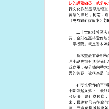
缺的謀殺凶器，或多或
行文化作品盡舉足輕重
奮劑的描述，柯南．道
《史岱爾莊謀殺案》(1
　　二十世紀後希區考
芬．金則在贏得愛倫坡
「牽機藥」就是番木鱉
　　番木鱉鹼有著明顯
理小說史卻有無與倫比
或食用，幾分鐘內番木
異的笑容，被稱為是「譏諷
　　在毒性發作的三到
不斷彈起又落下，最終
弓反張」是什麼模樣，
來，最終她只有後腦勺
藥，而這種足以折磨被