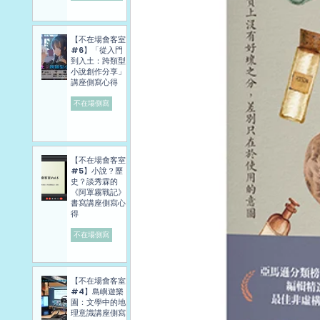
【不在場會客室
#6】「從入門
到入土：跨類型
小說創作分享」
講座側寫心得
不在場側寫
【不在場會客室
#5】小說？歷
史？談秀霖的
《阿罩霧戰記》
書寫講座側寫心
得
不在場側寫
【不在場會客室
#4】島嶼遊樂
園：文學中的地
理意識講座側寫