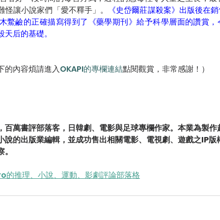
難怪讓小說家們「愛不釋手」。
《史岱爾莊謀殺案》出版後在銷
木鱉鹼的正確描寫得到了《藥學期刊》給予科學層面的讚賞，
殺天后的基礎。
下的內容煩請進入
OKAPI的專欄連結
點閱觀賞，非常感謝！）
，百萬書評部落客，日韓劇、電影與足球專欄作家。本業為製作
小說的出版業編輯，並成功售出相關電影、電視劇、遊戲之IP版
察。
ero的推理、小說、運動、影劇評論部落格