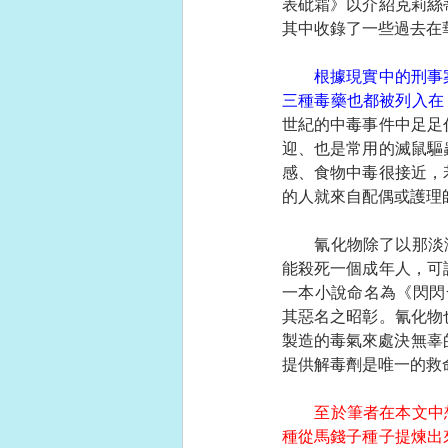
表砒霜》以介紹克莉絲
其中收錄了一些過去在
根據現實中的刑事
三種毒藥也都被列入在
世紀的中毒事件中足足
迎、也是常用的滅鼠驅
感、食物中毒很接近，
的人就來自配偶或護理
　　氰化物除了以那淡
能殺死一個成年人，可
一本小說命名為《閃閃發
其惡名之昭彰。氰化物
製造的毒氣來處決無辜
提供解毒劑是唯一的救
至於筆者在本文中想
種從馬錢子種子提煉出