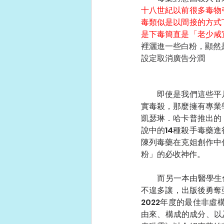
十八世紀以前很多毒物
毒類似是以間接的方式
是下毒簡直是「老少咸
裡灑進一些白粉，顯然
設定取消廣告分潤
　　即使是我們這些平
實毒殺，那麼擁有專業
凱瑟琳．哈卡普推出的《
說中的14種殺手毒藥
陳列毒藥在克姐創作中
粉」的必收神作。
　　而另一本由醫學生
不遑多讓，出版後勇奪亞
2022年度的最佳非
由來、構成的成分、以