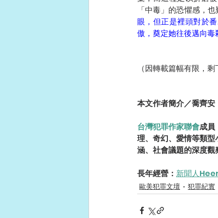
「中毒」的恐懼感，也
眼，但正是裡頭對於番
傲，奠定她往後邁向毒
（因轉載篇幅有限，剩
本文作者簡介／喬齊安
台灣犯罪作家聯會
成員
理、奇幻、愛情等類型
涵、社會議題的深度觀
長年經營：
新聞人He
歐美犯罪文壇
犯罪紀實