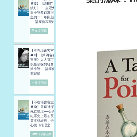
#12】《請把門
鎖好》──皇冠大
眾小說獎百萬得
主的二十年回顧
──講座側寫紀錄
不在場側寫
【不在場會客室
#11】《第四名被
害者》人人都可
以是偵探的社會
派小說──講座側
寫紀錄
不在場側寫
【不在場會客室
#10】重返神探
死亡現場──台灣
犯罪史上最初長
篇本格經典．余
心樂《推理之
旅》講座側寫報
導
CWT犯聯活動