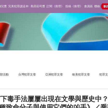
佛兒獎
完美犯罪讀這本!
島田莊司獎
訂閱《推理》
投稿《推理》
會員區
聯絡
部活動
台灣犯罪文壇
亞洲犯罪文壇
歐美犯罪文壇
犯罪文
獎活動
推理雜誌
不在場側寫
下毒手法屢屢出現在文學與歷史中？
1種致命分子與使用它們的凶手》／喬