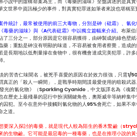
蒂小說中的虛構命案為主，而《毒藥的滋味》全盤講述的是真實
華文世界中資訊極少的事件，對真實犯罪迷如筆者來說也堪稱至
案件統計，最常被使用的前三大毒物，分別是砷（砒霜）、氰化
《毒藥的滋味》與《A代表砒霜》中以獨立篇幅來介紹。
布萊伯
佔了三分之一，部分原因是它很容易獲得，由砷製成的綠色壁紙
蟲藥；重點是砷沒有明顯的味道，不容易被食用者察覺，造成的
若是長期地以低劑量摻在食物中，很有機會達成完美犯罪，許多
師。
淡的苦杏仁味聞名，被兇手喜愛的原因在於效力很強，只需1/5
謂真正的「殺人一瞬間」，是戰爭時期間諜最愛使用的暗殺武器
光的氰化物》（Sparkling Cyanide，中文版譯名為《
也在歷史上最殘暴的惡行中扮演關鍵角色，奧斯威辛等納粹集中
的囚犯。至今在意外中接觸到氰化物的人95%會死亡，如果不
命之道。
要深入探討的毒藥，就是現代人較為陌生的番木鱉鹼（strych
來的生物鹼。它可能是最惡毒的一種毒藥，也是在推理小說的黃