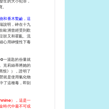
發生的大小犯罪，
寶。
物和番木鱉鹼，這
瑞說明，砷在十九
在歐洲曾經受到歡
症狀又和霍亂、流
細心用砷慢性下毒
00一湯匙的份量就
。克莉絲蒂將她的
魂縈舊恨》），證明了
營就是使用氰化物
幸中了這種毒，即刻
nine），這是一
金時代中最不可或