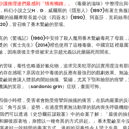
少讓推理迷們最感到「情有獨鍾」。
《毒藥的滋味》中整理出與
，科幻小說之父H．G．威爾斯的《隱形人》(1897)有著主角
爾的福爾摩斯長篇小說《四簽名》(1890)、阿嘉莎．克莉絲
920)，皆召喚了番木鱉鹼的登場。
克的《驚魂記》(1960)中安排了殺人魔用番木鱉鹼毒死了母親
獎的《賓士先生》(2014)裡也使用了這種毒藥。中國宮廷裡最
鹼，因南唐後主李煜被宋太宗趙光義以此藥賜死而聞名。
的苦味，毒性也略遜於氰化物，追求完美犯罪的話實用度沒有那
的存在感呢？原因在於中毒後的反應有最強烈的戲劇效果。無論
鱉鹼就會讓人體肌肉開始抽搐、緊繃，尤其下顎和臉部的痙攣，
的笑容」（sardonic grin）症狀，畫面可怖。
四個小時裡，受害者會飽受痙攣與抽搐的痛苦，在肌肉嚴重的反
以「角弓反張」姿勢，在過度勞累無法動彈的肌肉喪失呼吸機能
我們可以透過《史岱爾莊謀殺案》中的命案了解：「最後的抽
和腳後跟著地，身體以一種奇異的方式拱起。」番木鱉鹼至今沒
害者好一段時間的毒害方式，過程的惡毒性令人望之生畏，最