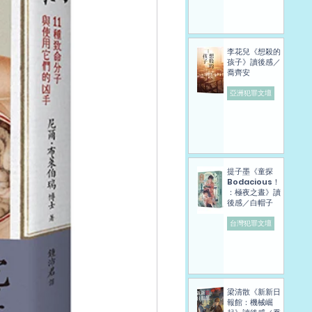
李花兒《想殺的
孩子》讀後感／
喬齊安
亞洲犯罪文壇
提子墨《童探
Bodacious！
：極夜之晝》讀
後感／白帽子
台灣犯罪文壇
梁清散《新新日
報館：機械崛