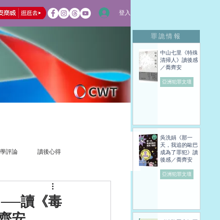
登入
罪詭情報
中山七里《特殊
清掃人》讀後感
／喬齊安
亞洲犯罪文壇
吳洗娟《那一
天，我追的歐巴
學評論
讀後心得
成為了罪犯》讀
後感／喬齊安
亞洲犯罪文壇
──讀《毒
齊安