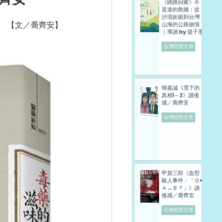
《繞路回家》不
直達的救贖：從
沙漠妖姬到台灣
【文／喬齊安】
山海的公路旅情
｜導讀 by 提子墨
台灣犯罪文壇
簡嘉誠《雪下的
真相1～2》讀後
感／喬齊安
台灣犯罪文壇
甲賀三郎《血型
殺人事件：「Ｏ×
Ａ→Ｂ？」》讀
後感／喬齊安
亞洲犯罪文壇