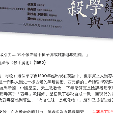
吸引力……它不像左輪手槍子彈或鈍器那麼粗糙。」
絲蒂《殺手魔術》(1952)
毒藥、毒物）這個單字自1200年起出現在英語中。但事實上人類
是一門與人類史一樣古老的黑暗藝術。西元前的古希臘哲學家蘇
羅馬帝國、中國皇室、天主教教會…..下毒暗算更是陰謀者用
用毒高手「西毒」歐陽鋒、星宿派丁春秋自成一派；而現代的
會對毒藥感到陌生，「有杏仁味，是氰化物！」幾乎已成推理迷
來說一向有致命的吸引力，筆者認為有幾個因素：
一主要是可以