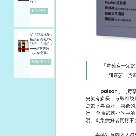
心得
不在場側寫
從「觀看地景」
解讀台灣犯罪小
說的「在地性」
——讀林佛兒
〈人猿之死〉
台灣犯罪文壇
　　「毒藥有一定的
　　──阿嘉莎．克莉
　　「poison」（
史就有多長，毒殺可說
是飲下毒堇汁，爾後的
徑。金庸武俠小說中的
漫、劇集愛好者同樣不
　　毒藥對意圖殺人者