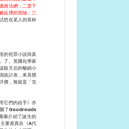
逃過法網；二是下
被反撲的危險；三
試想在某人的茶杯
怪的犯罪小說與真
」了。英國化學家
本謀殺天后的暢銷小
死因統計表，來具體
評價，無疑是「克
使用它們的凶手》亦
oodreads 
名毒藥介紹了誕生的
主要差異在《A代