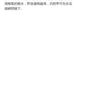
渴喉嚨的糖水，即使越喝越渴，仍然寧可先在這
個瞬間嚥下。