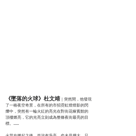
《墜落的火球》杜文靖
｜突然間，他發現
了一樁夜空奇景，在所有的市招霓虹燈燈影的閃
爍中，突然有一輪火紅的亮光在對街花稼賓館的
頂樓燃亮，它的光亮立刻成為整條夜街最亮的目
標。……
火苗在燃起之後，並沒有升高，也未見擴大，只