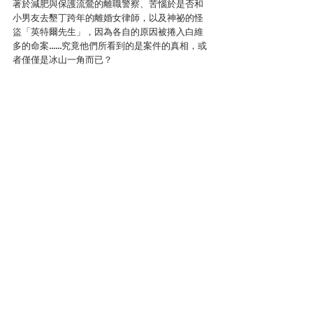
著於減肥與保護流鶯的離職警察、苦惱於是否和
小男友去墾丁跨年的離婚女律師，以及神祕的怪
盜「英特爾先生」，因為各自的原因被捲入白維
多的命案……究竟他們所看到的是案件的真相，或
者僅僅是冰山一角而已？