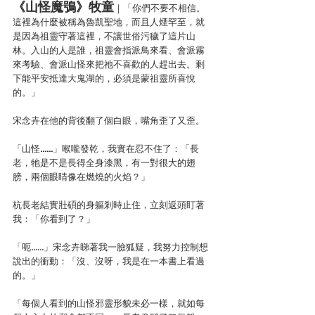
《山怪魔鴞》牧童
｜「你們不要不相信。
這裡為什麼被稱為魯凱聖地，而且人煙罕至，就
是因為祖靈守著這裡，不讓世俗污穢了這片山
林。入山的人是誰，祖靈會指派鳥來看、會派霧
來考驗、會派山怪來把祂不喜歡的人趕出去。剩
下能平安抵達大鬼湖的，必須是蒙祖靈所喜悅
的。」
宋念卉在他的背後翻了個白眼，嘴角歪了又歪。
「山怪……」喉嚨發乾，我實在忍不住了：「長
老，牠是不是長得全身漆黑，有一對很大的翅
膀，兩個眼睛像在燃燒的火焰？」
杭長老結實壯碩的身軀剎時止住，立刻返頭盯著
我：「你看到了？」
「呃……」宋念卉睇著我一臉狐疑，我努力控制想
說出的衝動：「沒、沒呀，我是在一本書上看過
的。」
「每個人看到的山怪邪靈形貌未必一樣，就如每