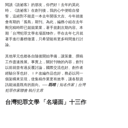
閱讀《詭祕客》的朋友，你們好！去年約莫此
時，《詭祕客》在創刊後，我的心中便暗自發
誓，這絕對不能是一本去年開張大吉、今年就後
會有期的「孤島」期刊。為此，編務小組在去年
剛完稿時即已兢兢業業，著手規劃次期內容。本
期「台灣犯罪文學名場面13作」早在去年七月就
著手進行書榜徵選，只希望能有更多時間進行討
論。
其他單元也都各自隨後開始準備，讓策畫、撰稿
工作盡速推展。事實上，關於刊物的內容，創刊
以前就曾有過反覆討論，國際交流也好、創作者
經驗分享也好、ＩＰ改編作品也好，務必以同一
個架構來呈現，使集稿作業更有效率，讓各類資
訊能涵蓋既有的面向。── 
既晴
｜知名作家｜台灣
犯罪作家聯會 執行主席
台灣犯罪文學 「名場面」十三作