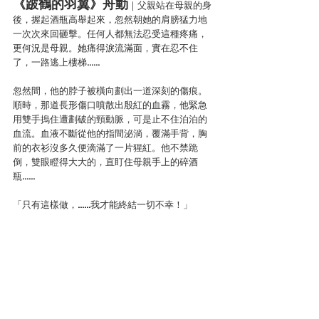
《跛鶴的羽翼》舟動
｜父親站在母親的身
後，握起酒瓶高舉起來，忽然朝她的肩膀猛力地
一次次來回砸擊。任何人都無法忍受這種疼痛，
更何況是母親。她痛得淚流滿面，實在忍不住
了，一路逃上樓梯……
忽然間，他的脖子被橫向劃出一道深刻的傷痕。
順時，那道長形傷口噴散出殷紅的血霧，他緊急
用雙手摀住遭劃破的頸動脈，可是止不住泊泊的
血流。血液不斷從他的指間泌淌，覆滿手背，胸
前的衣衫沒多久便滴滿了一片猩紅。他不禁跪
倒，雙眼瞪得大大的，直盯住母親手上的碎酒
瓶……
「只有這樣做，……我才能終結一切不幸！」