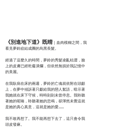
《別進地下道》既晴
｜血肉模糊之間，我
看見夢鈴絞結成團的烏黑長髮。
經過了這麼久的時間，夢鈴的秀髮凌亂枯澀，臉
上的皮膚已經乾癟潰爛，但依然無損於我記憶中
的美麗。
在我臥病在床的兩週，夢鈴的亡魂就依附在頭顱
上，在夢中傾訴著只獻給我的戀人絮語，暗示著
我她就在床下守候，時時刻刻未曾停息。我聆聽
著她的呢喃，聆聽著她的悲鳴，卻渾然未覺這就
是她的真心真意，這就是她的愛……
我不敢再想了。我不能再想下去了，這只會令我
頭皮發麻。