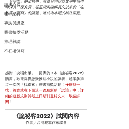
「名場面」的架構中，看見台灣犯罪文學中值得
讀後心得
再深入一探究竟，甚至能夠碰觸長久以來的「在
地書／譯寫」的議題，遂成為本期的關注重點。
犯罪紀實
專訪與講座
贈書抽獎活動
推理雜誌
不在場側寫
感謝「尖端出版」，提供的３本《詭祕客2022》
贈書，歡迎喜愛懸疑推理小說的讀者，踴躍參加
這一次的「找線索」贈書抽獎活動！
仔細找一
找，答案就在下面這一篇精彩的「試讀」中，詳
細的遊戲規則與截止日期刊登於文末，敬請詳
閱
！
《詭祕客2022》試閱內容
作者／台灣犯罪作家聯會