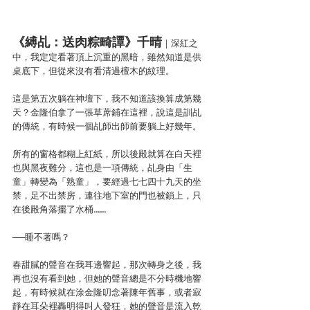
《縛乩：送肉粽畸譚》千晴
｜深紅之
中，我定定看著頂上沉重的黑暗，雖然知道是供
桌底下，但從來沒有看清過檀木的紋理。
這是第五次躺在神壇下，我不知道該換算成第幾
天？金隆伯拿了一張草蓆鋪在這裡，說這是訓乩
的傳統，有時候一個乩師出師前要躺上好幾年。
所有的窗格都糊上紅紙，所以後殿就算在白天裡
也與黑夜難分，這也是一項傳統，乩身由「生
童」轉變為「熟童」，要經過七七四十九天的坐
禁，足不出禁房，連往地下室的門也被鎖上，只
在後殿角落擺了水桶……
──睡不著嗎？
春甜膩的聲音在我耳邊響起，那次轉身之後，我
再也沒有看到她，但她的聲音總是不分時機地響
起，有時候就在涂金隆叨念著陳年舊事，或者寂
靜在耳朵裡轟明得叫人發狂，她的聲音是流入乾