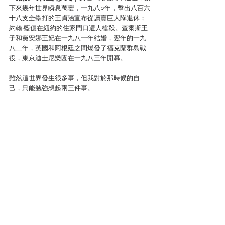
下來幾年世界瞬息萬變，一九八○年，擊出八百六
十八支全壘打的王貞治宣布從讀賣巨人隊退休；
約翰‧藍儂在紐約的住家門口遭人槍殺。查爾斯王
子和黛安娜王妃在一九八一年結婚，翌年的一九
八二年，英國和阿根廷之間爆發了福克蘭群島戰
役，東京迪士尼樂園在一九八三年開幕。
雖然這世界發生很多事，但我對於那時候的自
己，只能勉強想起兩三件事。