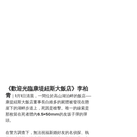
《歡迎光臨康堤紐斯大飯店》李柏
青
｜1月1日清晨，一間位於高山湖泊畔的飯店──
康提紐斯大飯店董事長白維多的屍體被發現在懸
崖下的湖畔步道上，死因是槍擊。唯一的線索是
那枚留在死者體內6.5×50mm的友坂子彈的彈
頭。
在警方調查下，無法祝福新婚好友的名偵探、執