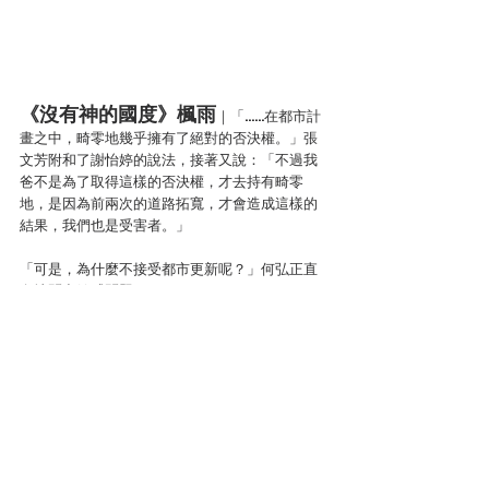
《沒有神的國度》楓雨
｜「……在都市計
畫之中，畸零地幾乎擁有了絕對的否決權。」張
文芳附和了謝怡婷的說法，接著又說：「不過我
爸不是為了取得這樣的否決權，才去持有畸零
地，是因為前兩次的道路拓寬，才會造成這樣的
結果，我們也是受害者。」
「可是，為什麼不接受都市更新呢？」何弘正直
白地問出敏感問題。
「我可以很明白地告訴你，我爸不是要錢，我們
從來都不想當釘子戶。」張文芳也坦率地回答：
「我爸就是想繼續經營他的小店，可是接受了都
市計畫，他就必須搬到高樓大廈裡，儘管房價會
比現在高，那也不會是他要的。」