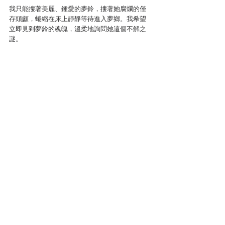
我只能摟著美麗、鍾愛的夢鈴，摟著她腐爛的僅
存頭顱，蜷縮在床上靜靜等待進入夢鄉。我希望
立即見到夢鈴的魂魄，溫柔地詢問她這個不解之
謎。