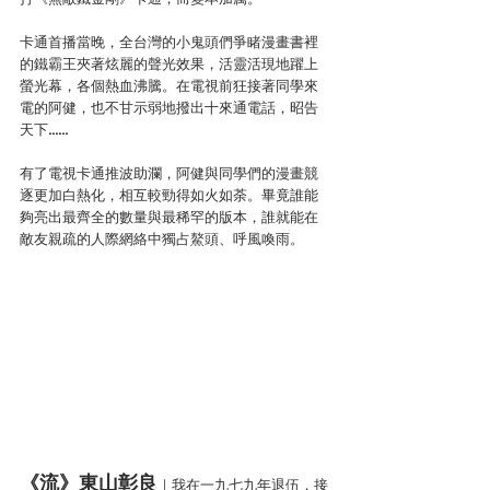
卡通首播當晚，全台灣的小鬼頭們爭睹漫畫書裡
的鐵霸王夾著炫麗的聲光效果，活靈活現地躍上
螢光幕，各個熱血沸騰。在電視前狂接著同學來
電的阿健，也不甘示弱地撥出十來通電話，昭告
天下……
有了電視卡通推波助瀾，阿健與同學們的漫畫競
逐更加白熱化，相互較勁得如火如荼。畢竟誰能
夠亮出最齊全的數量與最稀罕的版本，誰就能在
敵友親疏的人際網絡中獨占鰲頭、呼風喚雨。
《流》東山彰良
｜我在一九七九年退伍，接