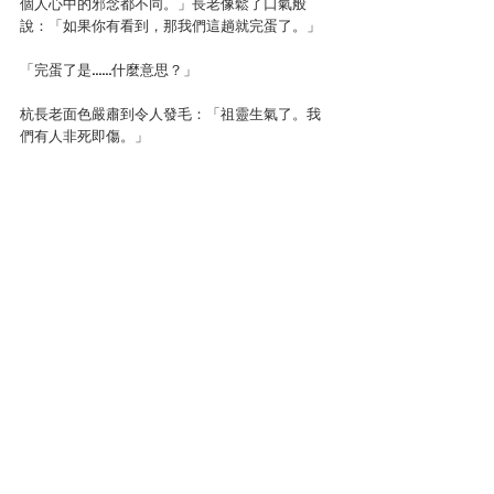
個人心中的邪念都不同。」長老像鬆了口氣般
說：「如果你有看到，那我們這趟就完蛋了。」
「完蛋了是……什麼意思？」
杭長老面色嚴肅到令人發毛：「祖靈生氣了。我
們有人非死即傷。」