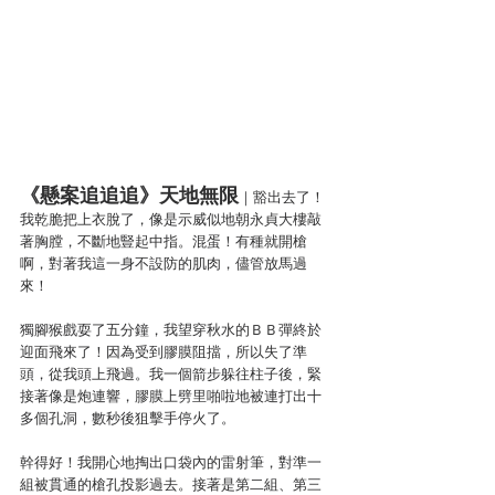
《懸案追追追》天地無限
｜豁出去了！
我乾脆把上衣脫了，像是示威似地朝永貞大樓敲
著胸膛，不斷地豎起中指。混蛋！有種就開槍
啊，對著我這一身不設防的肌肉，儘管放馬過
來！
獨腳猴戲耍了五分鐘，我望穿秋水的ＢＢ彈終於
迎面飛來了！因為受到膠膜阻擋，所以失了準
頭，從我頭上飛過。我一個箭步躲往柱子後，緊
接著像是炮連響，膠膜上劈里啪啦地被連打出十
多個孔洞，數秒後狙擊手停火了。
幹得好！我開心地掏出口袋內的雷射筆，對準一
組被貫通的槍孔投影過去。接著是第二組、第三