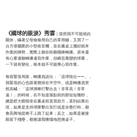
《國球的眼淚》秀霖
｜當然我不可能就此
罷休，瞞著父母偷偷用自己的零用錢，又買了一
台方便藏匿的小型收音機，並在書桌上擺好紙本
作業的陣勢，實際上都在聆聽職棒轉播。原本還
有心要邊聽轉播邊寫作業，但瞬息萬變的球賽，
一下就有變化，根本就不可能專心寫作業。
每當緊張局面，轉播員說出：「這球投出——」，
我緊張的心也跟著懸掛在半空中。或是轉播員突
然高喊：「這球揮棒打擊出去！非常高！非常
遠！」的時候，在不知道落點前的那短短幾秒，
總是瞪大眼睛坐在書桌前直視前方，直到結果出
現，如果是支持球隊擊出安打或是全壘打時，都
會高興地從椅子上跳了起來；反之，如果是被接
殺留下殘壘，都會讓我懊惱地想捶桌子。