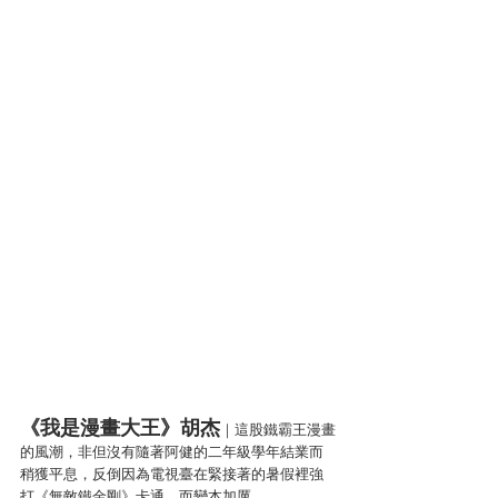
《我是漫畫大王》胡杰
｜這股鐵霸王漫畫
的風潮，非但沒有隨著阿健的二年級學年結業而
稍獲平息，反倒因為電視臺在緊接著的暑假裡強
打《無敵鐵金剛》卡通，而變本加厲。