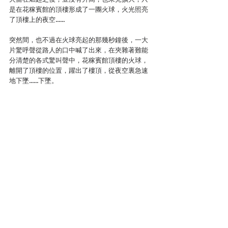
是在花稼賓館的頂樓形成了一團火球，火光照亮
了頂樓上的夜空……
突然間，也不過在火球亮起的那幾秒鐘後，一大
片驚呼聲從路人的口中喊了出來，在夾雜著難能
分清楚的各式驚叫聲中，花稼賓館頂樓的火球，
離開了頂樓的位置，躍出了樓頂，從夜空裏急速
地下墜……下墜。