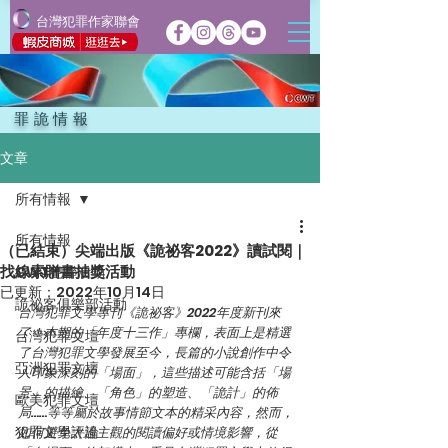
台灣犯罪作家聯會
罪詭情報
文章
所有情報
所有情報
（已結束）尖端出版《詭祕客2022》讀試閱｜
找線索贈書抽獎活動
CWT犯聯活動
已更新：
2022年10月14日
詭祕客俱樂部活動
台灣犯罪文學專刊《詭祕客》2022年度新刊來
了！本期的「年度十三作」專欄，表面上是精選
台灣犯罪文壇
了台灣犯罪文學發展至今，長篇的小說創作中令
亞洲犯罪文壇
人印象深刻的「場面」，這些描述可能含括「場
景」的描繪、「角色」的塑造、「詭計」的佈
歐美犯罪文壇
局……等等屬於故事情節文本的精采內容，然而，
犯罪文學評論
如何避免太過主觀的閱讀偏好或情境影響，從