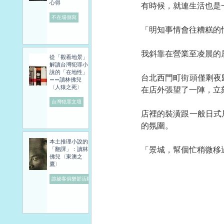
心得
有時候，就連生活也是
不在場側寫
「明知事情會往糟糕的
我斜靠在營業至凌晨的
從「觀看地景」
解讀台灣犯罪小
說的「在地性」
台北西門町街頭僅剩夜
——讀林佛兒
〈人猿之死〉
在店外張望了一陣，立
台灣犯罪文壇
店裡的裝潢跟一般日式
的氛圍。
本土推理小說的
「景城，幫個忙稍微移
「翻譯」：讀林
佛兒〈東澳之
鷹〉
詭祕客俱樂部活動