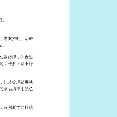
務。
、專案推動、治療
估。
名為經理，但實際
間，許多上頭不好
，此時管理階層就
的藥品清單用顏色
，有利潤才能持續