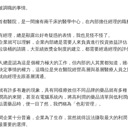
被調職的事情。
首都醫院，是一間擁有兩千床的醫學中心，在內部擔任經理的職
有經理，總是顯露出好奇疑惑的表情，我也見怪不怪了。
企業就可以理解，企業內部總是需要人來負責進行投資效益評估
垃圾桶的請購，大至績效獎金制度的建立，都需要經過經理的評
人總是認為這是個權力極大的工作，但內部的人其實都知道，雖
決定事情的權力，這職位是夾在醫院經營高層與基層醫療人員之
就由經理去跟基層溝通。
就有許多有趣的現象，具有同樣療效但不同品牌的藥品就有多種
潤高的來開，甚至在電腦系統內，將高利潤的藥品清單與低利潤
點選藥品時，便一目了然，我們稱為「色彩管理」。
間企業十分普遍，企業為了生存，當然就得設法賺取最大的利潤
最重要的選擇。