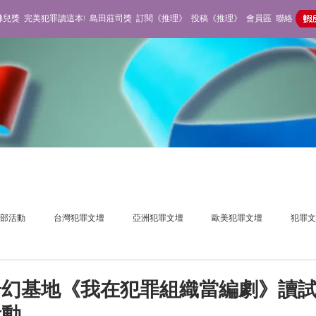
佛兒獎
完美犯罪讀這本!
島田莊司獎
訂閱《推理》
投稿《推理》
會員區
聯絡
部活動
台灣犯罪文壇
亞洲犯罪文壇
歐美犯罪文壇
犯罪文
獎活動
推理雜誌
不在場側寫
奇幻基地《我在犯罪組織當編劇》讀
活動