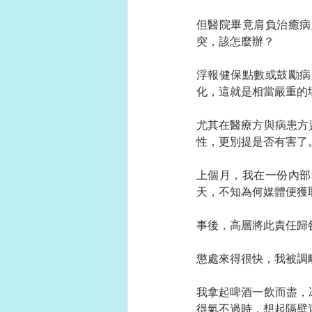
但醫院畢竟肩負治癒病
突，該怎麼辦？
浮報健保點數或鼓勵病
化，這就是相當嚴重的
尤其在醫療方與病患方
性，更別提是否有害了
上個月，我在一份內部
天，不知為何媒體便獲
事後，高層將此責任歸
懲處來得很快，我被調
我拿起啤酒一飲而盡，
得氣不過時，想起隔壁