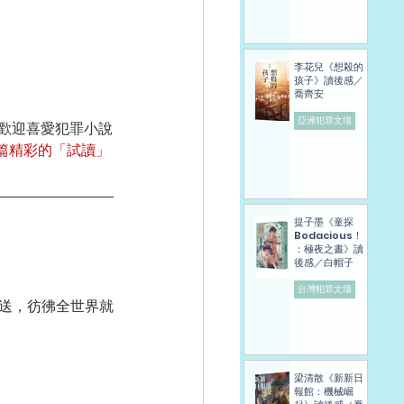
李花兒《想殺的
孩子》讀後感／
喬齊安
亞洲犯罪文壇
歡迎喜愛犯罪小說
篇精彩的「試讀」
提子墨《童探
Bodacious！
：極夜之晝》讀
後感／白帽子
台灣犯罪文壇
梁清散《新新日
報館：機械崛