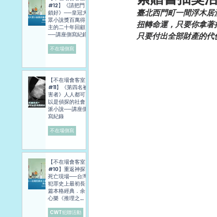
#12】《請把門
臺北西門町一間浮木居
鎖好》──皇冠大
眾小說獎百萬得
扭轉命運，只要你拿著
主的二十年回顧
──講座側寫紀錄
只要付出全部財產的代
不在場側寫
【不在場會客室
#11】《第四名被
害者》人人都可
以是偵探的社會
派小說──講座側
寫紀錄
不在場側寫
【不在場會客室
#10】重返神探
死亡現場──台灣
犯罪史上最初長
篇本格經典．余
心樂《推理之
旅》講座側寫報
導
CWT犯聯活動