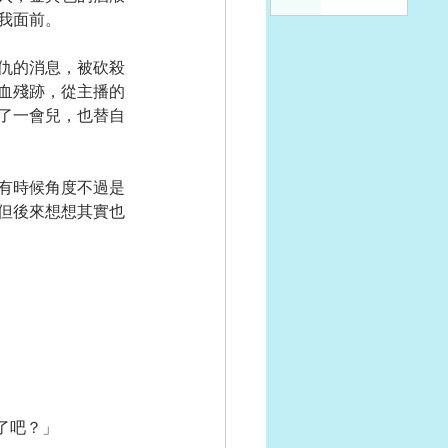
我面前。
仇的消息，被砍殺
血殘跡，從主播的
了一會兒，也替自
有時候角度不過是
但後來想想其實也
了吧？」