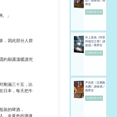
起》讀後感／喬
齊安
亞洲犯罪文壇
啊。」
井上真偽《阿里
多，因此部分人群
阿德涅之聲》讀
後感／喬齊安
亞洲犯罪文壇
隱約顯露溫暖講究
尹高恩《災難觀
月剛滿三十五，比
光團》讀後感／
在日本，每天把牛
喬齊安
亞洲犯罪文壇
瓶裝的啤酒，
入，金黃色的酒液