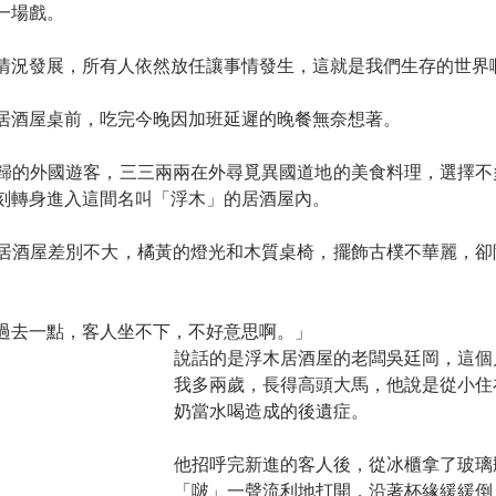
一場戲。
情況發展，所有人依然放任讓事情發生，這就是我們生存的世界
居酒屋桌前，吃完今晚因加班延遲的晚餐無奈想著。
歸的外國遊客，三三兩兩在外尋覓異國道地的美食料理，選擇不
刻轉身進入這間名叫「浮木」的居酒屋內。
居酒屋差別不大，橘黃的燈光和木質桌椅，擺飾古樸不華麗，卻
過去一點，客人坐不下，不好意思啊。」
說話的是浮木居酒屋的老闆吳廷岡，這個
我多兩歲，長得高頭大馬，他說是從小住
奶當水喝造成的後遺症。
他招呼完新進的客人後，從冰櫃拿了玻璃
「啵」一聲流利地打開，沿著杯緣緩緩倒