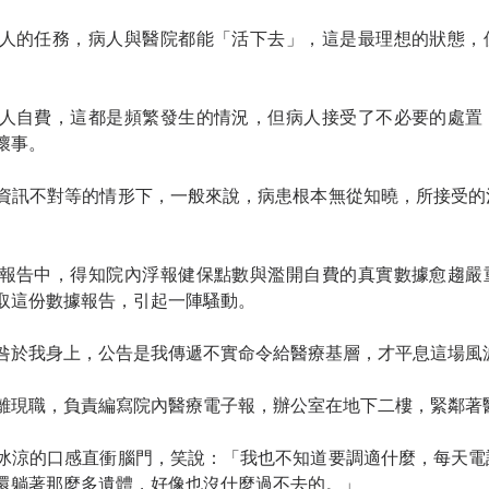
人的任務，病人與醫院都能「活下去」，這是最理想的狀態，
人自費，這都是頻繁發生的情況，但病人接受了不必要的處置
壞事。
資訊不對等的情形下，一般來說，病患根本無從知曉，所接受的
。
報告中，得知院內浮報健保點數與濫開自費的真實數據愈趨嚴
取這份數據報告，引起一陣騷動。
咎於我身上，公告是我傳遞不實命令給醫療基層，才平息這場風
離現職，負責編寫院內醫療電子報，辦公室在地下二樓，緊鄰著
冰涼的口感直衝腦門，笑說：「我也不知道要調適什麼，每天電
還躺著那麼多遺體，好像也沒什麼過不去的。」