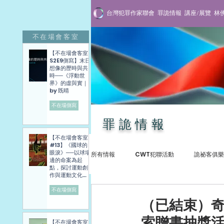
台灣犯罪作家聯會
罪詭情報
講座/展覽
林
不在場會客室
【不在場會客室
S2E9側寫】末日
想像的歷時與共
時──《浮動世
界》的虛與實｜
by 既晴
不在場側寫
罪詭情報
【不在場會客室
#13】《國球的
眼淚》──以球場
所有情報
CWT犯聯活動
詭祕客俱樂
邊的命案為起
點，探討運動創
作與運動文化發
展困境──講座側
寫紀錄
不在場側寫
犯罪紀實
專訪與講座
贈書抽
（已結束）
索贈書抽獎
【不在場會客室