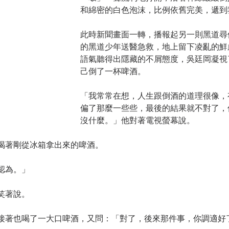
和綿密的白色泡沫，比例依舊完美，遞到
此時新聞畫面一轉，播報起另一則黑道尋
的黑道少年送醫急救，地上留下凌亂的鮮
語氣聽得出隱藏的不屑態度，吳廷岡凝視
己倒了一杯啤酒。
「我常常在想，人生跟倒酒的道理很像，
偏了那麼一些些，最後的結果就不對了，
沒什麼。」他對著電視螢幕說。
喝著剛從冰箱拿出來的啤酒。
認為。」
笑著說。
接著也喝了一大口啤酒，又問：「對了，後來那件事，你調適好