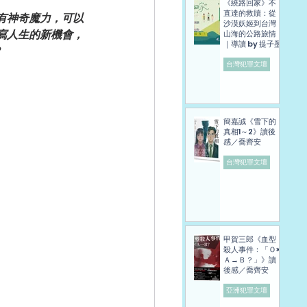
《繞路回家》不
直達的救贖：從
有神奇魔力，可以
沙漠妖姬到台灣
寫人生的新機會，
山海的公路旅情
｜導讀 by 提子墨
？
台灣犯罪文壇
簡嘉誠《雪下的
真相1～2》讀後
感／喬齊安
台灣犯罪文壇
甲賀三郎《血型
殺人事件：「Ｏ×
Ａ→Ｂ？」》讀
後感／喬齊安
亞洲犯罪文壇