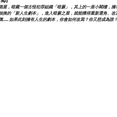
酒屋，暗藏一個古怪犯罪組織「暗蕨」，其上的一座小閣樓，擁
抽換的「新人生劇本」，進入暗蕨之屋，就能獲得重新選角、改
價…… 如果此刻擁有人生的劇本，你會如何改寫？你又想成為誰