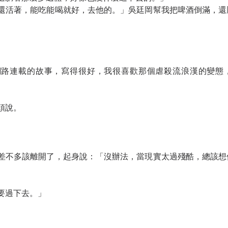
還活著，能吃能喝就好，去他的。」吳廷岡幫我把啤酒倒滿，還
網路連載的故事，寫得很好，我很喜歡那個虐殺流浪漢的變態
頭說。
差不多該離開了，起身說：「沒辦法，當現實太過殘酷，總該想
要過下去。」