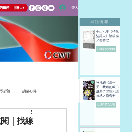
登入
罪詭情報
中山七里《特殊
清掃人》讀後感
／喬齊安
亞洲犯罪文壇
吳洗娟《那一
天，我追的歐巴
學評論
讀後心得
成為了罪犯》讀
後感／喬齊安
亞洲犯罪文壇
試閱｜找線