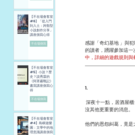
【不在場會客室
#6】「從入門
到入土：跨類型
小說創作分享」
講座側寫心得
感謝「奇幻基地 」與
不在場側寫
的讀者，踴躍參加這一
中，詳細的遊戲規則與
【不在場會客室
#5】小說？歷
史？談秀霖的
《阿罩霧戰記》
書寫講座側寫心
1.
得
不在場側寫
 深夜十一點，居酒屋櫃台旁懸吊的電視螢幕，正播放藝人出軌的花邊新聞，鋪天蓋地播送，彷彿全世界就
沒其他更重要的消息。
【不在場會客室
他們的恩怨糾葛，竟是
#4】島嶼遊樂
園：文學中的地
理意識講座側寫