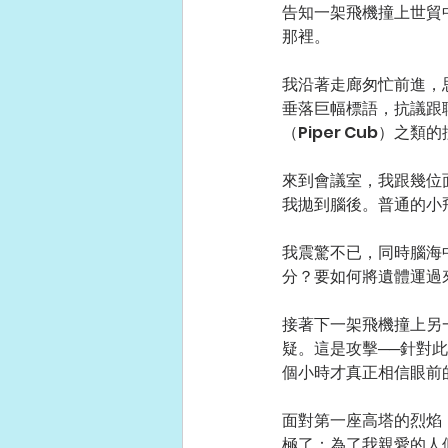
告知一架飛機撞上世貿中心
那裡。
我沿著走廊匆忙前進，
垂落巨幅標語，抗議跟
（Piper Cub）之
來到會議室，我跟幾位
我拋到腦後。普通的小
我震驚不已，同時腦海
分？要如何將遺體運過
接著下一架飛機撞上另
疑。這是攻擊──針對
個小時才真正相信眼前
面對第一座高塔的烈焰
極了：為了我親愛的人