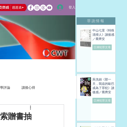
登入
罪詭情報
中山七里《特殊
清掃人》讀後感
／喬齊安
亞洲犯罪文壇
吳洗娟《那一
天，我追的歐巴
學評論
讀後心得
成為了罪犯》讀
後感／喬齊安
亞洲犯罪文壇
線索贈書抽