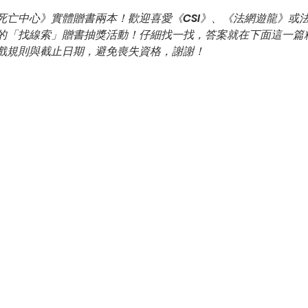
死亡中心》實體贈書兩本！歡迎喜愛《CSI》、《法網遊龍》或
的「找線索」贈書抽獎活動！仔細找一找，答案就在下面這一篇
戲規則與截止日期，避免喪失資格，謝謝！