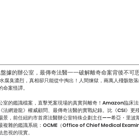
魅盤據的辦公室，最傳奇法醫一一破解離奇命案背後不可
水腐臭濃烈，真相卻只能從中掏出！人間煉獄，兩萬人殘骸散落
的命案怪譚。
公室的鑑識檔案，直擊兇案現場的真實與離奇！Amazon臨床
劇《法網遊龍》權威顧問、最傳奇法醫的實戰紀錄。比《CSI》更
場景，前任紐約市首席法醫辦公室特殊企劃主任——希亞・里波
鑑識系統：OCME（Office of Chief Medical Exam
法忽視的現實。