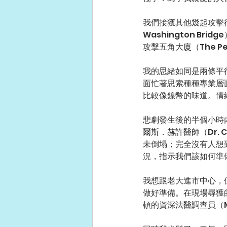
我們接獲其他幾起攻擊行
Washington 
攻擊五角大廈（The P
我的思緒如同是兩條平
面忙著思索種種專業層
比較像鎳幣的味道。情
悲劇發生後的半個小時內，O
爾斯．赫許醫師（Dr. 
未倒塌；完全沒有人想
況，指示我們該如何準
我想跟老大進市中心，
做好準備。在現場尋獲
頓的資深法醫調查員（Medi