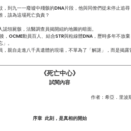
紋，到九一一廢墟中殘骸的DNA片段，他與同僚們從未停止追尋
誰，該為這場死亡負責？
人認領屍骸，法醫調查員揭開紐約地圖的暗面。
背後，OCME動員百人、結合STR與粒線體DNA，歷時多年不放
忘」。
員，親自走進八千具遺體的現場，不單為了「解謎」，而是揭露
《死亡中心》
試閱內容
作者：
希亞．里波斯
序章   此刻，是真相的開始