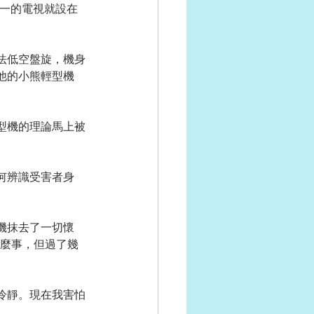
為唯一的電視就設在
法低空盤旋，機身
他的小熊輕型機
型機的理論馬上被
。
何辨識受害者身
機抹去了一切懷
什麼事，但過了幾
冷靜。現在我害怕