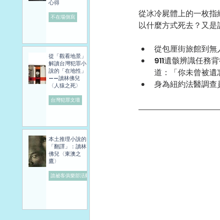
心得
從冰冷屍體上的一枚指
不在場側寫
以什麼方式死去？又是
從包厘街旅館到無
從「觀看地景」
911遺骸辨識任務
解讀台灣犯罪小
說的「在地性」
道：「你未曾被遺
——讀林佛兒
身為紐約法醫調查
〈人猿之死〉
台灣犯罪文壇
本土推理小說的
「翻譯」：讀林
佛兒〈東澳之
鷹〉
詭祕客俱樂部活動