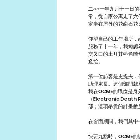
二○○一年九月十一日
常，從自家公寓走了六
定坐在屋外的花崗石花
仰望自己的工作場所，紐約首席
服務了十一年，我總認為
交叉口的土耳其藍色畸
尷尬。
第一位訪客是史提夫．修瓦
助理處長。這個部門隸
我在OCME的職位是
（Electronic Dea
部；這項昂貴的計畫數
在會面期間，我們其中
快要九點時，OCME的