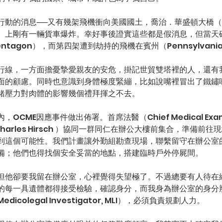
動的消息──又有幾架飛機衝向美國國土，喬治．華盛頓大橋（Ge
Bridge）上剛有一輛貨車爆炸。幸好事後證實這些都是假消息，但當
entagon），而第四架遭到劫持的飛機在賓州（Pennsylvan
行線，一方面擔憂摯愛親友的安危，掛記世貿雙塔裡的人，還有
面的顧慮。同時也意識到身體極度緊繃，比如說嘴裡冒出了鐵鏽
緒壓力對肉體的影響幾個禮拜揮之不去。
CME因應事件做出佈署。首席法醫（Chief Medical Examin
Charles Hirsch ）協同一群同仁在辦公大樓前集合，準備前
到這個可能性。我們計畫讓外勤組勘查現場，聯繫留守在辦公室
備；他們也得找個安全妥當的地點，搭建臨時戶外停屍間。
但他卻要我留在辦公室，心裡覺得失望極了。不過總要有人待在
的每一具遺體都得接受檢驗，確認身分，而我身為辦公室的身分
colegal Investigator, MLI），必須負責規劃人力。