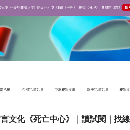
佛兒獎
完美犯罪讀這本!
島田莊司獎
訂閱《推理》
投稿《推理》
會員區
聯絡
部活動
台灣犯罪文壇
亞洲犯罪文壇
歐美犯罪文壇
犯罪文
獎活動
推理雜誌
不在場側寫
方言文化《死亡中心》｜讀試閱｜找