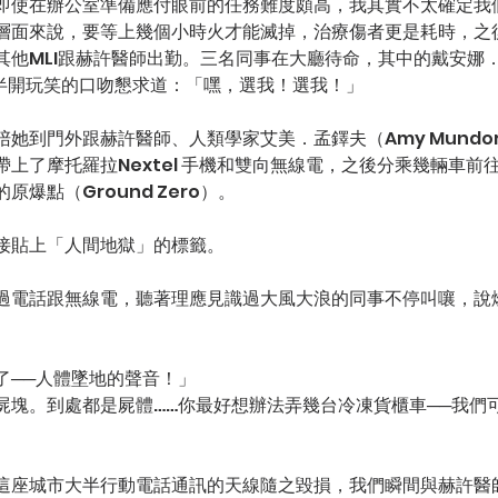
即使在辦公室準備應付眼前的任務難度頗高，我其實不太確定我
層面來說，要等上幾個小時火才能滅掉，治療傷者更是耗時，之
其他MLI跟赫許醫師出勤。三名同事在大廳待命，其中的戴安娜
ci）以半開玩笑的口吻懇求道：「嘿，選我！選我！」
她到門外跟赫許醫師、人類學家艾美．孟鐸夫（Amy Mundor
上了摩托羅拉Nextel 手機和雙向無線電，之後分乘幾輛車前
爆點（Ground Zero）。
接貼上「人間地獄」的標籤。
過電話跟無線電，聽著理應見識過大風大浪的同事不停叫嚷，說
了──人體墜地的聲音！」
屍塊。到處都是屍體……你最好想辦法弄幾台冷凍貨櫃車──我們
這座城市大半行動電話通訊的天線隨之毀損，我們瞬間與赫許醫