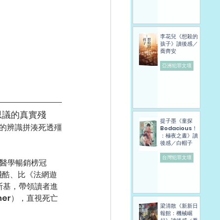
李花兒《想殺的
孩子》讀後感／
喬齊安
亞洲犯罪文壇
思議的真實殘
提子墨《童探
的辨識拼湊死透殭
Bodacious！
：極夜之晝》讀
後感／白帽子
台灣犯罪文壇
法醫學暢銷榜冠
殘酷、比《法網遊
斯基，帶領讀者進
iner），直視死亡
梁清散《新新日
報館：機械崛