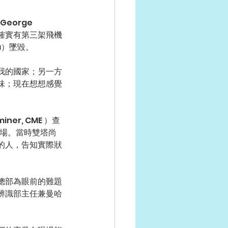
orge 
天確實有第三架飛機
ia）墜毀。
我的國家；另一方
味；現在想想感覺
er, CME ）查
往現場。當時雙塔尚
的人，告知實際狀
總部為眼前的難題
辨識部主任兼曼哈