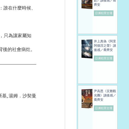
起》讀後感／喬
齊安
：誰在什麼時候、
亞洲犯罪文壇
棄，只為讓家屬知
井上真偽《阿里
阿德涅之聲》讀
背後的社會病灶。
後感／喬齊安
亞洲犯罪文壇
尹高恩《災難觀
基, 湯姆．沙契曼
光團》讀後感／
喬齊安
亞洲犯罪文壇