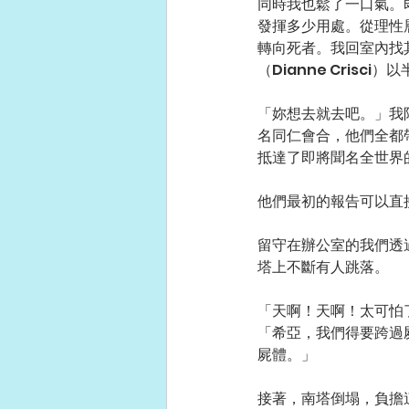
同時我也鬆了一口氣。
發揮多少用處。從理性
轉向死者。我回室內找
（Dianne Cris
「妳想去就去吧。」我陪
名同仁會合，他們全都帶
抵達了即將聞名全世界的原
他們最初的報告可以直
留守在辦公室的我們透
塔上不斷有人跳落。
「天啊！天啊！太可怕
「希亞，我們得要跨過
屍體。」
接著，南塔倒塌，負擔