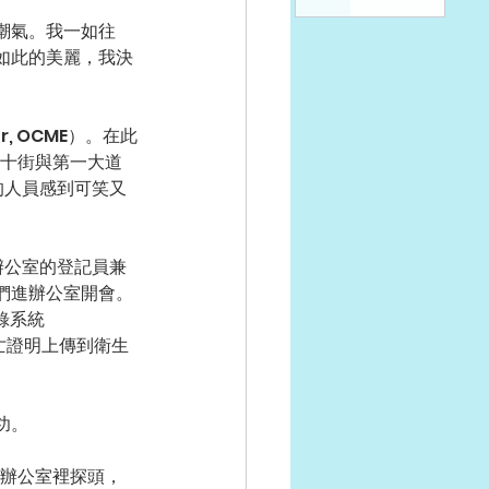
潮氣。我一如往
如此的美麗，我決
er, OCME）。在此
三十街與第一大道
的人員感到可笑又
計辦公室的登記員兼
們進辦公室開會。
錄系統
路將死亡證明上傳到衛生
功。
往辦公室裡探頭，