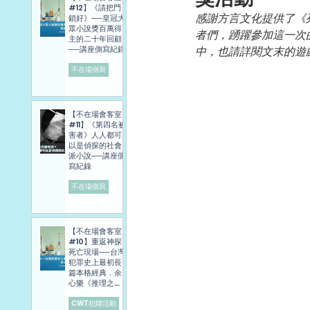
#12】《請把門
感謝方言文化提供了《
鎖好》──皇冠大
眾小說獎百萬得
者們，踴躍參加這一次
主的二十年回顧
──講座側寫紀錄
中，也請詳閱文末的遊
不在場側寫
【不在場會客室
#11】《第四名被
害者》人人都可
以是偵探的社會
派小說──講座側
寫紀錄
不在場側寫
【不在場會客室
#10】重返神探
死亡現場──台灣
犯罪史上最初長
篇本格經典．余
心樂《推理之
旅》講座側寫報
導
CWT犯聯活動