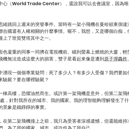
（World Trade Center），還說我可以去會議室，因
思緒跳回上週末的突發事件。當時有一架小飛機在曼哈頓東側違
聯合國還有人權相關的什麼事情。喔不，我想，又是哪個白痴，
類的撞上了世貿雙塔其中之一。
面色凝重的同事一同擠在電視機前。瞄到螢幕上燃燒的大廈，輕
飛機無法造成這麼大的損害，雙子星看起來像是遭到
原子彈轟炸
中湧現一個個專業疑問：死了多少人？有多少人受傷？我們要如
來驗屍？要在哪裡驗屍？
一棟高樓，恐懼油然而生。或許第一架飛機是意外，但第二架飛
此處，針對我所在的城市、我的國家。我的理智能夠理解發生了
的景象是鐵錚錚的事實。
，在第二架飛機撞上之前，我只為受害者深感遺憾，但還能維持
們，為了我的國家、城市，或許也為了我自己。