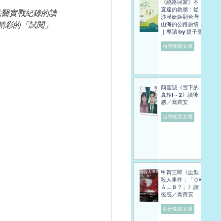
《繞路回家》不
直達的救贖：從
法醫實戰紀錄
的讀
沙漠妖姬到台灣
精彩的「試閱」
山海的公路旅情
｜導讀 by 提子墨
台灣犯罪文壇
簡嘉誠《雪下的
真相1～2》讀後
感／喬齊安
台灣犯罪文壇
甲賀三郎《血型
殺人事件：「Ｏ×
Ａ→Ｂ？」》讀
後感／喬齊安
亞洲犯罪文壇