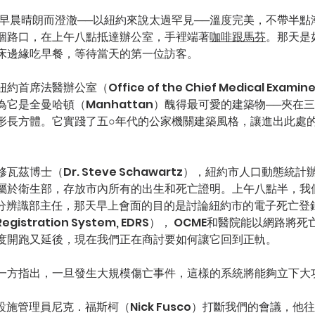
的早晨晴朗而澄澈──以紐約來說太過罕見──溫度完美，不帶半點
個路口，在上午八點抵達辦公室，手裡端著
咖啡跟馬芬
。那天是
床邊緣吃早餐，等待當天的第一位訪客。
法醫辦公室（Office of the Chief Medical Examin
它是全曼哈頓（Manhattan）醜得最可愛的建築物──夾在
形長方體。它實踐了五○年代的公家機關建築風格，讓進出此處
茲博士（Dr. Steve Schawartz），紐約市人口動態統
屬於衛生部，存放市內所有的出生和死亡證明。上午八點半，我
身分辨識部主任，那天早上會面的目的是討論紐約市的電子死亡登
th Registration System, EDRS）， OCME和醫院能以網
度開跑又延後，現在我們正在商討要如何讓它回到正軌。
一方指出，一旦發生大規模傷亡事件，這樣的系統將能夠立下大
設施管理員尼克．福斯柯（Nick Fusco）打斷我們的會議，他