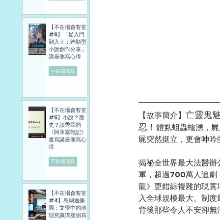
【不在場會客室
#6】「從入門
到入土：跨類型
小說創作分享」
講座側寫心得
不在場側寫
【不在場會客室
亡靈鬼
【故事簡介】
#5】小說？歷
史？談秀霖的
忍！
體虱蛆蟲蠕湧，屍
《阿罩霧戰記》
屍突然挺立，更會呻吟
書寫講座側寫心
得
揭祕全世界最大法醫辦
不在場側寫
軍，超過700萬人追
龍》更錯綜複雜的現實
【不在場會客室
入全球規模最大、制度最複雜的
#4】島嶼遊樂
園：文學中的地
背後那些令人不安卻無
理意識講座側寫