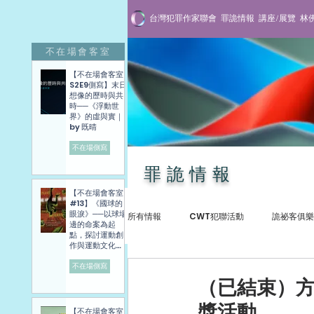
台灣犯罪作家聯會
罪詭情報
講座/展覽
林
不在場會客室
【不在場會客室
S2E9側寫】末日
想像的歷時與共
時──《浮動世
界》的虛與實｜
by 既晴
不在場側寫
罪詭情報
【不在場會客室
#13】《國球的
眼淚》──以球場
所有情報
CWT犯聯活動
詭祕客俱樂
邊的命案為起
點，探討運動創
作與運動文化發
展困境──講座側
寫紀錄
不在場側寫
犯罪紀實
專訪與講座
贈書抽
（已結束）
獎活動
【不在場會客室