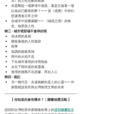
罪》的人性悲劇與救贖
你是剛從一場夢境中逃脫，還是正做著一場
以為自己醒來的夢？—— 當《感應》中的幻
想滲透進日常之時
在城市中按圖索驥—— 《城境之雨》的角
色、地景與人性
輯三 · 城市裡那場不會停的雨
泡沫裡的真相
懸疑幕後的人性蹤跡
雨季
低調的超級英雄
雨中的火焰不息
下在城市邊境的冷雨熱血
走在下雨街道的老靈魂
推理的挑戰不在證據，而在人心
輯四 · 後記
另一種代言：永遠無解的是人的心靈—— 作
家既晴談寫作與台灣推理文學的未來
【 你知道的會有幾本？｜贈書抽獎活動 】
請回到台灣犯罪作家聯會粉專上的
這則臉書貼文