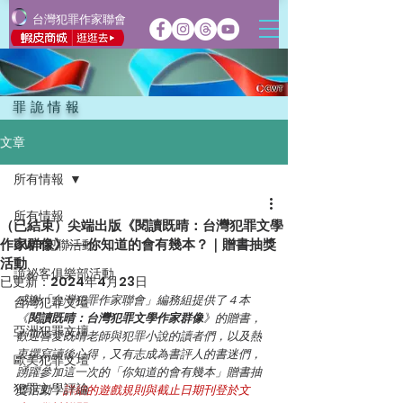
台灣犯罪作家聯會
罪詭情報
文章
所有情報
所有情報
（已結束）尖端出版《閱讀既晴：台灣犯罪文學
作家群像》──你知道的會有幾本？｜贈書抽獎
CWT犯聯活動
活動
詭祕客俱樂部活動
已更新：
2024年4月23日
感謝「台灣犯罪作家聯會」編務組提供了４本
台灣犯罪文壇
《
閱讀既晴：台灣犯罪文學作家群像
》的贈書，
亞洲犯罪文壇
歡迎喜愛既晴老師與犯罪小說的讀者們，以及熱
衷撰寫讀後心得，又有志成為書評人的書迷們，
歐美犯罪文壇
踴躍參加這一次的「你知道的會有幾本」贈書抽
犯罪文學評論
獎活動，
詳細的遊戲規則與截止日期刊登於文