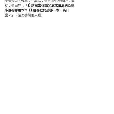
按讚與公開分享，在該貼文留言區中標籤兩位臉
友，並回答→
「1) 請寫出你聽聞過或讀過的既晴
小說有哪幾本？ 2) 最喜歡的是哪一本，為什
麼？」
（請勿抄襲他人喔）
名額：將抽出「四名」幸運者，各贈送《閱
讀既晴：台灣犯罪文學作家群像》實體書一
本
參加資格：請確認已追蹤了
台灣犯罪作家聯
會
的FB粉專 
截止：台灣時間即日起至２０２３年０１月
２１日２３:５９止
公布：０１月２５日（初四）於犯聯FB粉專
公布四位得獎者
本活動贈書僅寄送台灣地區
贈書抽獎活動
查看全部