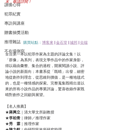
末，敬請詳閱！
讀後心得
犯罪紀實
專訪與講座
贈書抽獎活動
推理雜誌
購買站點：
博客來
 | 
金石堂
 | 
城邦
 | 
尖端
不在場側寫
全台第一本以犯罪作家為主題的評論文集！以
「群像」為系列，表現文學作品中的作家身影，
得以藉由彙整、集合的過程，開展閱讀小說、評
論小說的新面向；本書系從「既晴」出發，細密
地從創作到理念，從思維到價值，是一種地毯式
的，也是一種情感的探索。完整蒐集既晴出道以
來的所有小說作品的專業評論，驚喜收錄作家既
晴對創作之回顧與展望。
​【名人推薦】
★
蔣興立
｜清大華文所副教授
★
李柏青
｜律師／推理作家
★
秀　霖
｜推理作家
★
陳力航
｜中研院民族所研究助理