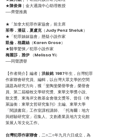
★
陳俊偉
｜金大通識中心助理教授
──齊聲推薦
★「加拿大犯罪作家協會」前主席
茱蒂．潘茲．夏盧克
（Judy Penz Sheluk）
★「犯罪姊妹協會」懸疑小說作家
凱倫．格蘿絲
（Karen Grose）
★醫學驚悚／犯罪小說作家
梅麗莎．雅伊 
（Melissa Yi）
──同聲讚譽
【作者簡介】編者｜
洪敍銘
  1987年生，台灣犯罪
作家聯會研究員、編輯，以台灣大眾文學的空間
議題為研究方向，獲「斐陶斐榮譽學會」榮譽會
員、第二屆楊牧文學研究獎、東華文學獎小說、
散文獎、東海岸文教基金會徵文獎等。曾任《奇
萊論衡：東華文哲研究集刊》主編、東華大學
「閱讀書寫」工作室課程講師、「托海爾：地方
與經驗研究室」召集人、文創產業及地方文化館
策展人等文化工作。
台灣犯罪作家聯會
，二○二○年九月六日成立，為