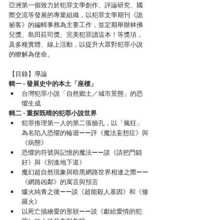
亞洲第一個致力於犯罪文學創作、評論研究、國
際交流等發展的專業組織，以犯罪文學期刊《詭
祕客》的編輯事務為主要工作，並定期舉辦林佛
兒獎、島田莊司獎、完美犯罪讀這本！等獎項，
及多種實體、線上活動，以提升大眾對犯罪小說
的瞭解為使命。
【目錄】導論
輯一 · 發展史中的本土「座標」
台灣犯罪小說「自然鄉土／城市景態」的恐
懼生成
輯二 · 重探既晴的犯罪小說世界
犯罪推理第一人的第二張臉孔，以「瘋狂」
為名陷入恐懼的輪迴——評《魔法妄想症》與
《病態》
恐懼的符號與記憶的魔法——談《請把門鎖
好》與《別進地下道》
魔幻超自然現象與暗黑網路世界相連之際——
《網路凶鄰》的寓言與預言
爐火純青之後——談《超能殺人基因》和《修
羅火》
以死亡描繪愛的形狀——談《獻給愛情的犯