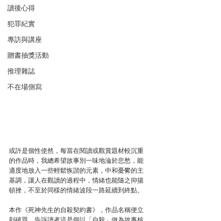
讀後心得
犯罪紀實
專訪與講座
贈書抽獎活動
推理雜誌
不在場側寫
或許是個性使然，每當在閱讀或觀賞題材較沉重
的作品時，我總希望故事別一味地淪於悲愁，能
適度地放入一些輕鬆恢諧的元素，中和憂鬰的主
基調，讓人在觀讀的過程中，情緒也能隨之抑揚
頓挫，不至於同樣的情緒波段一路延續到終點。
本作《死神先生的自殺契約書》，作品名稱便立
刻破題，告訴讀者這是個以「自殺」做為故事核