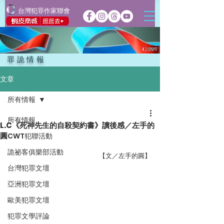
台灣犯罪作家聯會
罪詭情報
文章
所有情報
所有情報
L.C《死神先生的自殺契約書》讀後感／左手的
圓
CWT犯聯活動
詭祕客俱樂部活動
【文／左手的圓】
台灣犯罪文壇
亞洲犯罪文壇
歐美犯罪文壇
犯罪文學評論