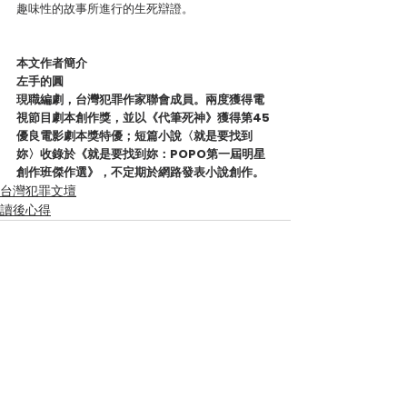
趣味性的故事所進行的生死辯證。
本文作者簡介
左手的圓
現職編劇，台灣犯罪作家聯會成員。兩度獲得電
視節目劇本創作獎，並以《代筆死神》獲得第45
優良電影劇本獎特優；短篇小說〈就是要找到
妳〉收錄於《就是要找到妳：POPO第一屆明星
創作班傑作選》，不定期於網路發表小說創作。
台灣犯罪文壇
讀後心得
查看全部
最新文章