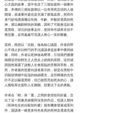
心主題的故事，當中包含了三個短篇和一個番外
篇，本傳的三個短篇都以一位有尋死念頭的人做
開場，就連番外篇也是充滿了腥風血雨，然而作
者巧妙地透過幾位性格、年齡、外貌皆迥異的死
神，甫以幽默輕快的筆觸，調和了可能會流於過
度黑暗、深沉的故事走向，使得本作讀來非但不
覺悲憂，反而處處可見讓人會心一笑的樂趣。
當然，既然以「自殺」做為核心議題，作者的野
心不僅止於以輕巧的手法讓讀者從故事中獲得娛
樂，同時，作者以死神做為嚮導，引領我們層層
揭開這些欲輕生之人想走上絕路的原因，這些成
因固然展露了諸般人生會面臨的苦難與罪咎，然
而，作者最終想要向讀者展示的，卻是在黑暗中
仍能從狹縫中綻溢的絲絲曙光，這些稀微的光也
許不足以驅退黑暗，但已能照亮如死灰的心，讓
人獲取再次面對人生難關、想要活下去的勇氣。
作者在「輕」與「重」之間的拿捏恰到好處，交
出了這一部兼具娛樂與深意的作品，也讓人期待
《死神先生的自殺契約書》能有機會發展成系列
作，讓讀者一睹更多特色各異的死神及透過充滿