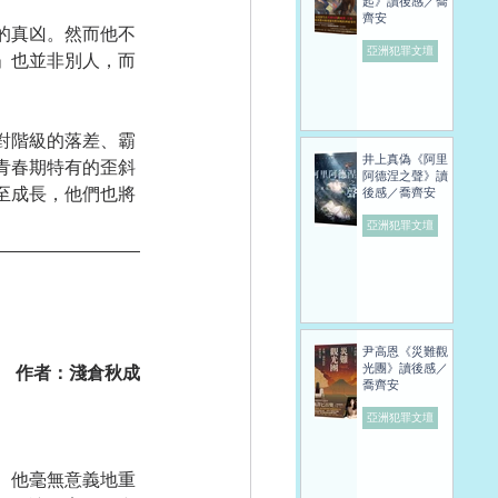
起》讀後感／喬
齊安
的真凶。然而他不
亞洲犯罪文壇
」也並非別人，而
對階級的落差、霸
井上真偽《阿里
青春期特有的歪斜
阿德涅之聲》讀
至成長，他們也將
後感／喬齊安
亞洲犯罪文壇
尹高恩《災難觀
光團》讀後感／
作者：淺倉秋成
喬齊安
亞洲犯罪文壇
。他毫無意義地重