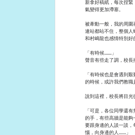
新拿好稿紙，每次捏緊
氣變得更加滯塞。
被牽動一般，我的周圍
連站都站不住，整個人
和村嶋龍也感情特別好
「有時候......」
聲音有些走了調，校長
「有時候也是會遇到艱難
的時候，或許我們教職
說到這裡，校長將目光
「可是，各位同學還有
的手，有些高牆是能夠
要跟身邊的人談一談，
惱，向身邊的人......」