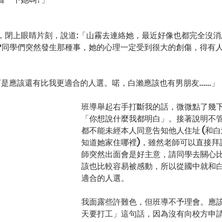
，閉上眼睛片刻，說道:「山霧去連絡她，最近好像也都完全沒消
?同學們突然發生那種事，她的心理一定受到很大的創傷，得有
錯，可是應該還有比我更適合的人選。喏，白瀨應該也有男朋友......」
班導舉起右手打斷我的話，微微點了幾
「你想說什麼我都明白」。接著說明不
都不能未經本人同意告知他人住址 (和
知道她家住哪裡)，雖然老師可以直接拜
師突然出面會是好主意，請同學去關心
該也比較容易被感動，所以從國中就和
適合的人選。
我面露些許難色，但班導不予理會。應
天要打工」這句話，因為沒有向校方申