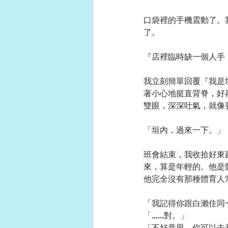
口袋裡的手機震動了。我
了。
『店裡臨時缺一個人手，今
我立刻簡單回覆『我是
著小心地挺直背脊，好
雙眼，深深吐氣，就像
「垣內，過來一下。」
班會結束，我收拾好東
來，算是年輕的。他是
他完全沒有那種體育人
「我記得你跟白瀨住同
「......對。」
「不好意思，你可以去