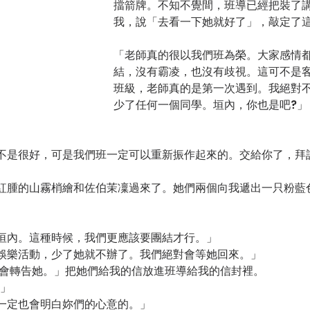
擋箭牌。不知不覺間，班導已經把裝了
我，說「去看一下她就好了」，敲定了
「老師真的很以我們班為榮。大家感情
結，沒有霸凌，也沒有歧視。這可不是
班級，老師真的是第一次遇到。我絕對
少了任何一個同學。垣內，你也是吧?」
不是很好，可是我們班一定可以重新振作起來的。交給你了，拜
紅腫的山霧梢繪和佐伯茉凜過來了。她們兩個向我遞出一只粉藍
垣內。這種時候，我們更應該要團結才行。」
娛樂活動，少了她就不辦了。我們絕對會等她回來。」
我會轉告她。」把她們給我的信放進班導給我的信封裡。
!」
一定也會明白妳們的心意的。」