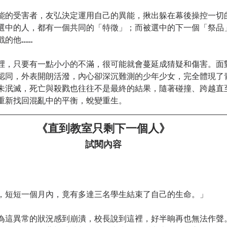
能的受害者，友弘決定運用自己的異能，揪出躲在幕後操控一切
選中的人，都有一個共同的「特徵」；而被選中的下一個「祭品
戲的他……
裡，只要有一點小小的不滿，很可能就會蔓延成猜疑和傷害。面
認同，外表開朗活潑，內心卻深沉難測的少年少女，完全體現了
未泯滅，死亡與殺戮也往往不是最終的結果，隨著碰撞、跨越直
重新找回混亂中的平衡，蛻變重生。
《直到教室只剩下一個人》
試閱內容
，短短一個月內，竟有多達三名學生結束了自己的生命。」
為這異常的狀況感到崩潰，校長說到這裡，好半晌再也無法作聲