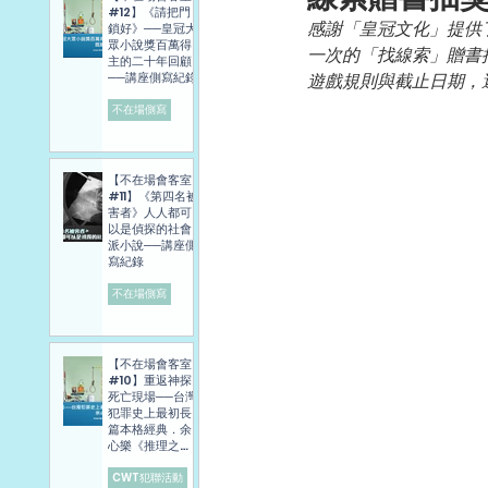
#12】《請把門
感謝「皇冠文化」提供
鎖好》──皇冠大
眾小說獎百萬得
一次的「找線索」贈書
主的二十年回顧
──講座側寫紀錄
遊戲規則與截止日期，
不在場側寫
【不在場會客室
#11】《第四名被
害者》人人都可
以是偵探的社會
派小說──講座側
寫紀錄
不在場側寫
【不在場會客室
#10】重返神探
死亡現場──台灣
犯罪史上最初長
篇本格經典．余
心樂《推理之
旅》講座側寫報
導
CWT犯聯活動