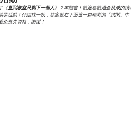
了《
直到教室只剩下一個人
》２本贈書！歡迎喜歡淺倉秋成的讀
抽獎活動！仔細找一找，答案就在下面這一篇精彩的「試閱」中
避免喪失資格，謝謝！