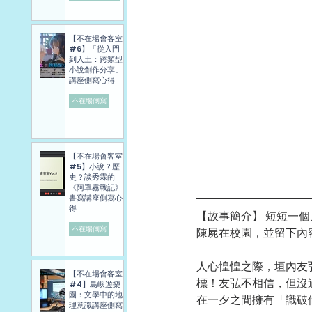
【不在場會客室
#6】「從入門
到入土：跨類型
小說創作分享」
講座側寫心得
不在場側寫
【不在場會客室
#5】小說？歷
史？談秀霖的
《阿罩霧戰記》
書寫講座側寫心
得
【故事簡介】 短短一
不在場側寫
陳屍在校園，並留下內
人心惶惶之際，垣內友
【不在場會客室
標！友弘不相信，但沒
#4】島嶼遊樂
園：文學中的地
在一夕之間擁有「識破
理意識講座側寫