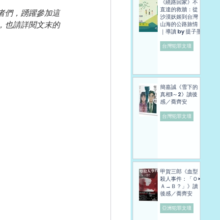
《繞路回家》不
直達的救贖：從
者們，踴躍參加這
沙漠妖姬到台灣
，
也請詳閱文末的
山海的公路旅情
｜導讀 by 提子墨
台灣犯罪文壇
簡嘉誠《雪下的
真相1～2》讀後
感／喬齊安
台灣犯罪文壇
甲賀三郎《血型
殺人事件：「Ｏ×
Ａ→Ｂ？」》讀
後感／喬齊安
亞洲犯罪文壇