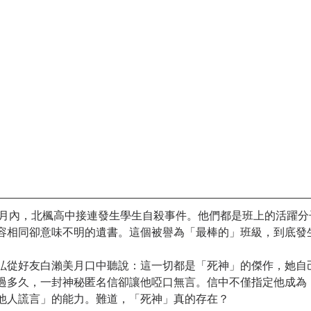
個月內，北楓高中接連發生學生自殺事件。他們都是班上的活躍分
容相同卻意味不明的遺書。這個被譽為「最棒的」班級，到底發
弘從好友白瀨美月口中聽說：這一切都是「死神」的傑作，她自
過多久，一封神秘匿名信卻讓他啞口無言。信中不僅指定他成為
他人謊言」的能力。難道，「死神」真的存在？ 