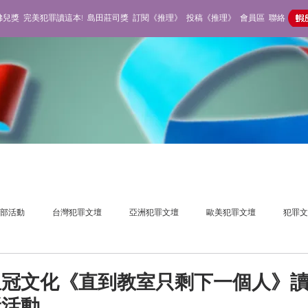
佛兒獎
完美犯罪讀這本!
島田莊司獎
訂閱《推理》
投稿《推理》
會員區
聯絡
部活動
台灣犯罪文壇
亞洲犯罪文壇
歐美犯罪文壇
犯罪文
獎活動
推理雜誌
不在場側寫
皇冠文化《直到教室只剩下一個人》
獎活動