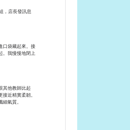
群組，店長發訊息
進口袋藏起來。接
起。我慢慢地閉上
跟其他教師比起
更接近精實柔韌。
纖細氣質。