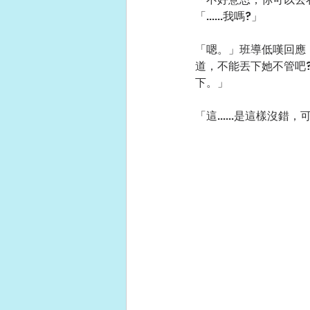
「......我嗎?」
「嗯。」班導低嘆回應
道，不能丟下她不管吧
下。」
「這......是這樣沒