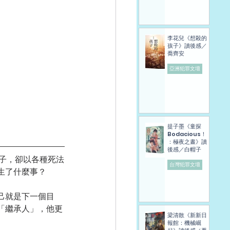
李花兒《想殺的
孩子》讀後感／
喬齊安
亞洲犯罪文壇
提子墨《童探
Bodacious！
：極夜之晝》讀
後感／白帽子
子，卻以各種死法
台灣犯罪文壇
生了什麼事？
己就是下一個目
「繼承人」，他更
梁清散《新新日
報館：機械崛