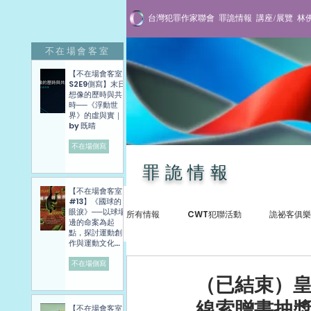
台灣犯罪作家聯會
罪詭情報
講座/展覽
林
不在場會客室
【不在場會客室
S2E9側寫】末日
想像的歷時與共
時──《浮動世
界》的虛與實｜
by 既晴
不在場側寫
罪詭情報
【不在場會客室
#13】《國球的
眼淚》──以球場
所有情報
CWT犯聯活動
詭祕客俱樂
邊的命案為起
點，探討運動創
作與運動文化發
展困境──講座側
寫紀錄
不在場側寫
犯罪紀實
專訪與講座
贈書抽
（已結束）
線索贈書抽
【不在場會客室