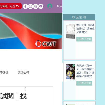
登入
罪詭情報
中山七里《特殊
清掃人》讀後感
／喬齊安
亞洲犯罪文壇
吳洗娟《那一
天，我追的歐巴
學評論
讀後心得
成為了罪犯》讀
後感／喬齊安
亞洲犯罪文壇
讀試閱｜找