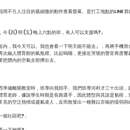
用不引人注目的最細微的動作查看螢幕。是打工地點的LINE 
 (四) 明 (五) 晚上六點的班，有人可以支援嗎?』
垣內，我今天可以。我也會看一下明天能不能去』，再將手機滑
再次融入體育館的氣氛裡。比起嗚咽，更接近哭號的聲音再度響
要把體內的空氣全部擠出去。
西準備離開教室時，班導向我招手。我們班導河村才三十出頭，
體育老師，據說學生時期是長跑選手，因此體型與其說是魁梧，
常見的空泛熱情或盛氣凌人，反而散發出一種難以言喻的懦弱與
一個社區吧?」
看一下她嗎?」