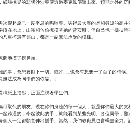
，紙張搖晃的悲切沙沙聲便透過麥克風傳遞出來。預期之外的沉
再次響起原已一度平息的嗚咽聲。哭得最大聲的是和尋短的高井
蜷蹲在地上，山霧和佐伯撫摸著她的背安慰，但自己也一樣抽噎
的八重樫還有郡山，都是一副無法承受的模樣。
掩飾地摸了摸鼻頭。
的事，會想要拋下一切。或許......也會有想要一了百了的時候
員無法成為同學們的依靠。」
從稿紙上抬起，正面注視著學生們。
無可取代的朋友。現在你們身邊的每一個人，就是你們最大的支
一起跨過的，牽起彼此的手，就能看到某些光明。各位同學，難
每個人一定都願意伸出援手。當然，我們教職員也會竭盡全力。