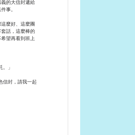
講義的大信封遞給
這件事。
都這麼好、這麼團
客套話，這麼棒的
不希望再看到班上
託。」
色信封，請我一起