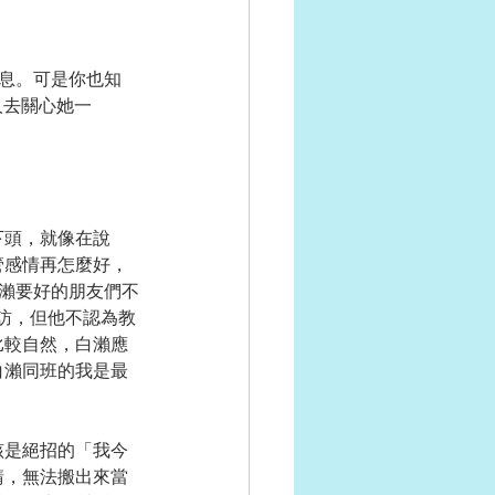
息。可是你也知
人去關心她一
下頭，就像在說
管感情再怎麼好，
白瀨要好的朋友們不
訪，但他不認為教
比較自然，白瀨應
白瀨同班的我是最
該是絕招的「我今
請，無法搬出來當