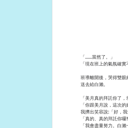
「......當然了。」
「現在班上的氣氛確實
班導離開後，哭得雙眼
送去給白瀨。
「美月真的拜託你了，
「你跟美月說，這次的
我擠出笑容說:「好，
「真的、真的拜託你囉
「我會盡量努力。白瀨