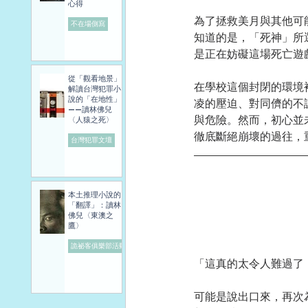
心得
為了拯救美月與其他可
不在場側寫
知道的是，「死神」所
是正在妨礙這場死亡遊
從「觀看地景」
在學校這個封閉的環境
解讀台灣犯罪小
說的「在地性」
凌的壓迫、對同儕的不
——讀林佛兒
與危險。然而，初心並
〈人猿之死〉
徹底斷絕崩壞的過往，
台灣犯罪文壇
本土推理小說的
「翻譯」：讀林
佛兒〈東澳之
鷹〉
詭祕客俱樂部活動
「這真的太令人難過了
可能是說出口來，再次