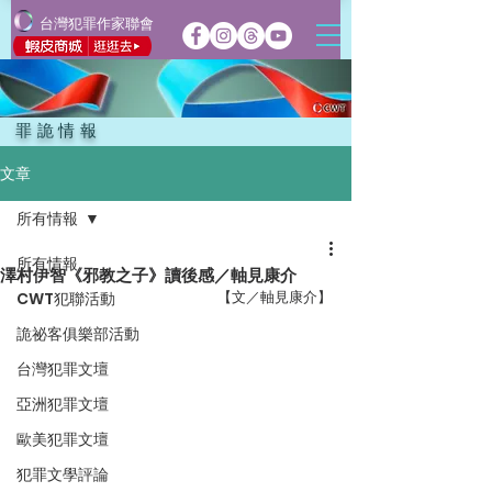
台灣犯罪作家聯會
罪詭情報
文章
所有情報
所有情報
澤村伊智《邪教之子》讀後感／軸見康介
【文／軸見康介】
CWT犯聯活動
詭祕客俱樂部活動
台灣犯罪文壇
亞洲犯罪文壇
歐美犯罪文壇
犯罪文學評論