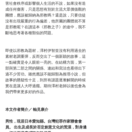
害社會秩序或影響個人生活的不說，如果沒有造
成任何傷害，只是思想有別於主流大眾價值觀的
團體，應該被歸納為邪教嗎？還是說，只要信徒
沒有出現嚴重的行為偏差，他所屬的團體就不算
是邪教呢？在讀這本《邪教之子》的途中，我不
斷地思考著各種類似的問題。
即使以邪教為題材，澤村伊智並沒有利用過去的
素材老調重彈，反而交出了一個新穎的故事，這
一點確實是令人眼前一亮的。在結構方面，第一
部與第二部之間的關係、連結和寫法也看得出下
過不少苦功。雖然應該不能歸類為推理小說，但
故事的懸疑性十足，到所有謎題逐漸解開的時候
實在是讓人大呼過癮。期待澤村老師以後也會為
我們帶來更多好的作品。
本文作者簡介／
 軸見康介
男性，現居日本愛知縣。台灣犯罪作家聯會會
員。 出生及成長於否定創意文化的荒漠，對身邊