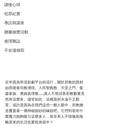
讀後心得
犯罪紀實
專訪與講座
贈書抽獎活動
推理雜誌
不在場側寫
近年因為串流影劇平台的流行，關於邪教的題材
如雨後春筍般湧現。人民聖殿教、天堂之門、曼
森家族、奧姆真理教……讓人不禁訝異邪教數量竟
然有這麼多。儘管如此，這種題材永遠不乏觀
眾。或許是因為在我們這些一般人眼中，邪教總
是覆蓋著一層神秘面紗的緣故吧。它們到底有什
麼魔力能夠吸引這麼多人，甚至有人不惜徹底脫
離原來的生活也要投身當中？