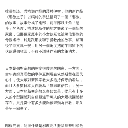
擅長怪談、恐怖類作品的澤村伊智，他的新作品
《邪教之子》以獨特的手法描寫了一個「邪教」
的故事。故事分成了兩部，前半部以主角「慧
斗」的角度，描述她所住的地方搬來了一個新的
家庭，但那個家庭中的小女孩疑似被篤信邪教的
母親虐待，於是跟朋友聯手營救她的故事。然而
後半部文風一變，用另一個角度把前半部留下的
伏線逐個收回，不得不讚嘆作者的文筆功力。
日本是個對宗教的態度很曖昧的國家。一方面，
當年奧姆真理教的事件直到現在依然殘留在國民
心中，使大眾對新興宗教大多抱持保守的看法，
而且大多數日本人自認為「無宗教信仰」；另一
方面，日本的新興宗教又多如繁星，從只有十多
人的小型團體到自稱超過千萬人的大規模團體都
存在。只是當中有多少能夠被歸類為邪教，那又
是另一回事了。
歸根究底，到底什麼是邪教呢？撇除那些明顯危