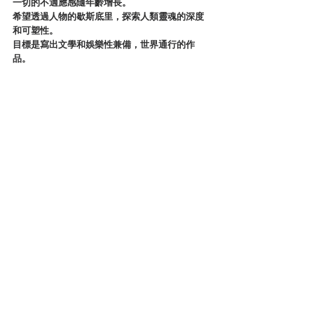
一切的不適應感隨年齡增長。
希望透過人物的歇斯底里，探索人類靈魂的深度
和可塑性。
目標是寫出文學和娛樂性兼備，世界通行的作
品。
 Instagram：Jikumi_Kousuke
 Facebook：軸見康介
讀後心得
亞洲犯罪文壇
查看全部
最新文章