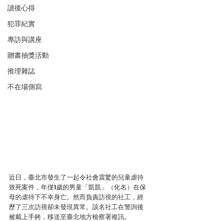
讀後心得
犯罪紀實
專訪與講座
贈書抽獎活動
推理雜誌
不在場側寫
近日，臺北市發生了一起令社會震驚的兒童虐待
致死案件，年僅1歲的男童「凱凱」（化名）在保
母的虐待下不幸身亡。然而負責訪視的社工，經
歷了三次訪視卻未發現異常。該名社工在警詢後
被戴上手銬，移送至臺北地方檢察署複訊。