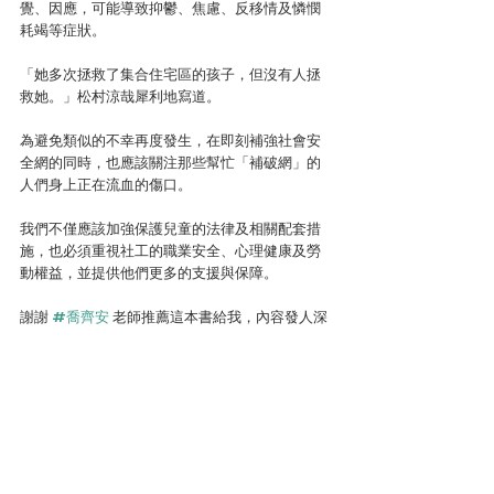
覺、因應，可能導致抑鬱、焦慮、反移情及憐憫
耗竭等症狀。
「她多次拯救了集合住宅區的孩子，但沒有人拯
救她。」松村涼哉犀利地寫道。
為避免類似的不幸再度發生，在即刻補強社會安
全網的同時，也應該關注那些幫忙「補破網」的
人們身上正在流血的傷口。
我們不僅應該加強保護兒童的法律及相關配套措
施，也必須重視社工的職業安全、心理健康及勞
動權益，並提供他們更多的支援與保障。
謝謝 
#喬齊安
 老師推薦這本書給我，內容發人深
省，有許多思考空間，而且意外與時事契合，在
此推薦《獻給活在監獄的你們》給大家。
本文作者簡介
Aris雅豊斯
律師作家、台灣犯罪作家聯會成員，著有律政職