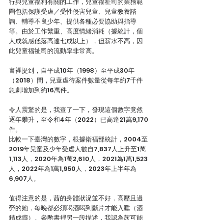
行與兒童福利有關的工作，兒童福祉司的業務範
圍包括保護受虐／受性侵害兒童、兒童教養諮
詢、輔導不良少年、提供各種必要協助與指導
等。由於工作繁重、高度情緒消耗（據統計，個
人成就感低落高達七成以上），但薪水不高，因
此兒童福祉司的流動率非常高。
書裡提到，自平成10年（1998）至平成30年
（2018）間，兒童虐待案件數量從每年約7千件
急劇增加到約16萬件。
令人震驚的是，我查了一下，發現這個數字竟然
逐年攀升，至令和4年（2022）已高達21萬9,170
件。
比較一下臺灣的數字，根據衛福部統計，2004至
2019年兒童及少年受虐人數自7,837人上升至1萬
1,113人，2020年為1萬2,610人，2021為1萬1,523
人，2022年為1萬1,950人，2023年上半年為
6,907人。
值得注意的是，茜的身體狀況並不好，高壓且過
勞的她，每晚都必須喝酒喝到斷片才能入睡（酒
精成癮）。參酌書裡另一段描述，我認為茜可能