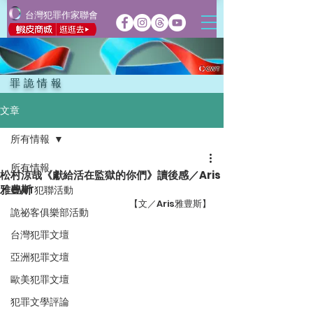
台灣犯罪作家聯會
罪詭情報
文章
所有情報
所有情報
松村涼哉《獻給活在監獄的你們》讀後感／Aris
雅豊斯
CWT犯聯活動
【文／Aris雅豊斯】
詭祕客俱樂部活動
台灣犯罪文壇
亞洲犯罪文壇
歐美犯罪文壇
犯罪文學評論