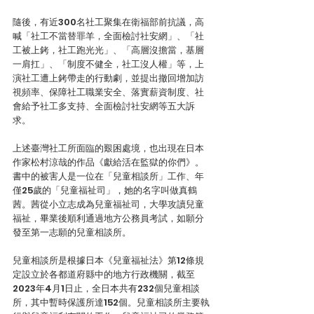
隨後，有近300名社工聚集在衛福部前抗議，高
喊「社工不當替罪羊，全面檢討社安網」、「社
工被上銬，社工跑光光」、「高層沒擔當，基層
一肩扛」、「制度不健全，社工沒人權」等，上
演社工遭上銬帶走的行動劇，並提出撤回增加訪
視頻率、保障社工職業安全、落實薪資制度、社
會給予社工多支持、全面檢討社安網等五大訴
求。
上述臺灣社工所面臨的艱困處境，也出現在日本
作家松村涼哉的作品《獻給活在監獄的你們》。
書中的被害人是一位在「兒童相談所」工作、年
僅25歲的「兒童福祉司」，她的名字叫做真鶴
茜。茜從小立志成為兒童福祉司，大學攻讀兒童
福祉，畢業後順利通過地方公務員考試，如願分
發至第一志願的兒童相談所。
兒童相談所是根據日本《兒童福祉法》第12條規
定設立於各都道府縣中的地方行政機關，截至
2023年4月1日止，全日本共有232個兒童相談
所，其中暫時保護所達152個。兒童相談所主要執