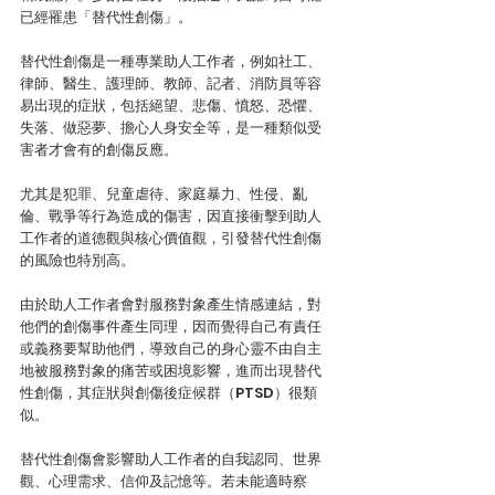
已經罹患「替代性創傷」。
替代性創傷是一種專業助人工作者，例如社工、
律師、醫生、護理師、教師、記者、消防員等容
易出現的症狀，包括絕望、悲傷、憤怒、恐懼、
失落、做惡夢、擔心人身安全等，是一種類似受
害者才會有的創傷反應。
尤其是犯罪、兒童虐待、家庭暴力、性侵、亂
倫、戰爭等行為造成的傷害，因直接衝擊到助人
工作者的道德觀與核心價值觀，引發替代性創傷
的風險也特別高。
由於助人工作者會對服務對象產生情感連結，對
他們的創傷事件產生同理，因而覺得自己有責任
或義務要幫助他們，導致自己的身心靈不由自主
地被服務對象的痛苦或困境影響，進而出現替代
性創傷，其症狀與創傷後症候群（PTSD）很類
似。
替代性創傷會影響助人工作者的自我認同、世界
觀、心理需求、信仰及記憶等。若未能適時察