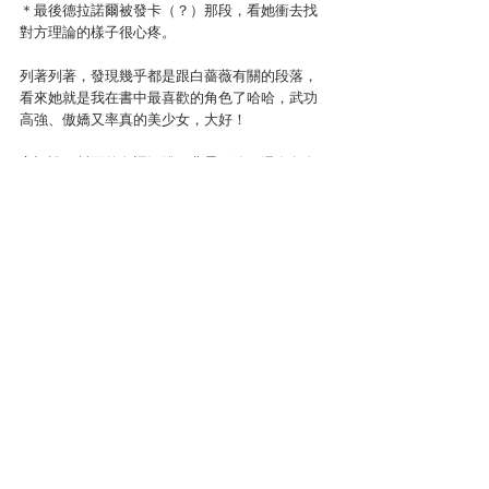
＊最後德拉諾爾被發卡（？）那段，看她衝去找
對方理論的樣子很心疼。
列著列著，發現幾乎都是跟白薔薇有關的段落，
看來她就是我在書中最喜歡的角色了哈哈，武功
高強、傲嬌又率真的美少女，大好！
忘記說，封面的色調深淺、背景細節，還有角色
神情等等，都非常有味道，把整個世界具現出
來，就是白薔薇小了一點，希望下集封面換她當
主角。（笑）首刷限定的四格漫畫小冊也很有誠
意，沒買到首刷的讀友可以看
這裡
過過癮。另外
附上
官方作者訪談連結
。
以上，推薦給大家。
台灣犯罪文壇
讀後心得