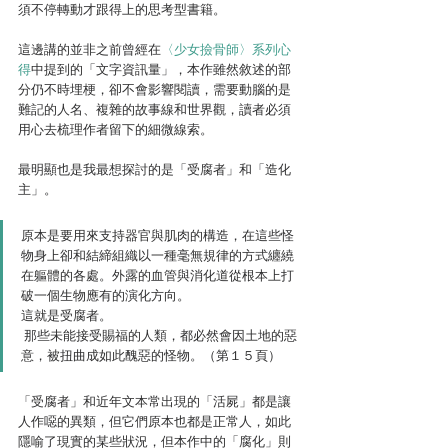
須不停轉動才跟得上的思考型書籍。
這邊講的並非之前曾經在
〈少女撿骨師〉系列心
得
中提到的「文字資訊量」，本作雖然敘述的部
分仍不時埋梗，卻不會影響閱讀，需要動腦的是
難記的人名、複雜的故事線和世界觀，讀者必須
用心去梳理作者留下的細微線索。
最明顯也是我最想探討的是「受腐者」和「造化
主」。
原本是要用來支持器官與肌肉的構造，在這些怪
物身上卻和結締組織以一種毫無規律的方式纏繞
在軀體的各處。外露的血管與消化道從根本上打
破一個生物應有的演化方向。
這就是受腐者。
 那些未能接受賜福的人類，都必然會因土地的惡
意，被扭曲成如此醜惡的怪物。（第１５頁）
「受腐者」和近年文本常出現的「活屍」都是讓
人作噁的異類，但它們原本也都是正常人，如此
隱喻了現實的某些狀況，但本作中的「腐化」則