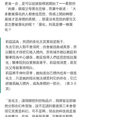
更進一步，是可以從娘胎裡就開始了——看那些
「肉糜」吸噬父母實在悲慘，而書中敘述：「大
多數被腐化的人都會從思想、情感上開始轉變，
最後才是身體的異變。」那還沒有思想的嬰兒又
是怎麼被腐化的呢？「腐化」到底是哪一種腐
化？
莉茲認為，所謂的造化主其實就是瓶子。
失去它的人類不會溺死，但會被扭曲成異形，所
以醫生才得把它植入體內。所有城市都以教廷和
醫事院為中心擴張，教廷指導人們從思想抵抗腐
化；醫事院則自實務面著手。莉茲很清楚，甚至
比父母親看得明白。
莉茲將手伸向背脊，她知道自己體內也有一個造
化主，只是她的指尖無法感受到它的存在，它已
經徹底融入體內，成為身體的一部分。（第３０
頁）
「造化主」讓我聯想到控制晶片，我懷疑這部雖
然分類在幻奇冒險，說不定讀到最後第三本會發
現它其實是科幻。可不是嗎，現在的科技就是過
去的魔法。此外，地表與底層、宗教和反動勢