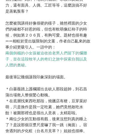
力，還有面具、人偶、工匠等等，這麼說搞不好
是蒸氣叛客？
怎麼被我講得好像很硬的樣子，雖然裡面的少女
們的確都不好惹的啦，但也有軟萌像紅柿子的時
候，例如第２０６頁，有夠可愛。題材也很有趣
——相較於受出版限制的文案，作者自己亂來的故
事介紹更吸引人、一語中的：
兩個倒楣的小女孩被迫收拾老男人們留下的爛攤
子，並在這段牧羊人的奇幻之旅中探索自我以及
人體的奧秘。
最後筆記幾個讓我印象深刻的場面。
＊白薔薇踏上護欄躍出去砍人那段超帥，到石昌
蒲出場救人整個驚心動魄。
＊在底層找東西吃那段，燒臘店有梗，豆芽菜好
萌，只是換作是我一定吃素，她們竟然敢吃水
餃！被圍那裡也是很出人意表，太精彩啦。
＊兩位少女的互動很有戲，後來沒想到真的睡上
了？是說那個豆漿尺度嚇了我一跳（掩面）。宿
舍遇到的夕化粧（台名月見草？）姐姐也很棒。