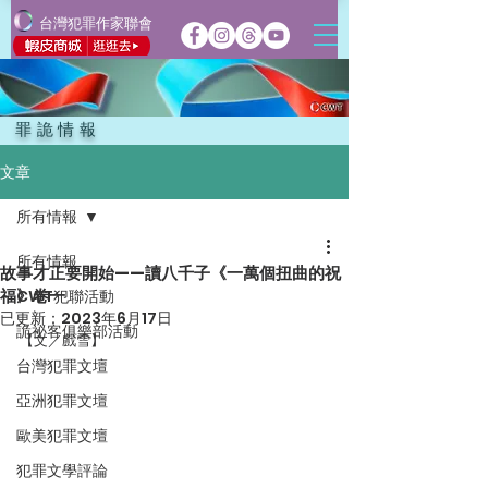
台灣犯罪作家聯會
罪詭情報
文章
所有情報
所有情報
故事才正要開始——讀八千子《一萬個扭曲的祝
福》卷一
CWT犯聯活動
已更新：
2023年6月17日
詭祕客俱樂部活動
【文／戲雪】
台灣犯罪文壇
亞洲犯罪文壇
歐美犯罪文壇
犯罪文學評論