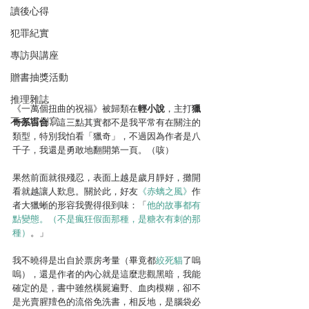
讀後心得
犯罪紀實
專訪與講座
贈書抽獎活動
推理雜誌
《一萬個扭曲的祝福》被歸類在
輕小說
，主打
獵
不在場側寫
奇系百合
，這三點其實都不是我平常有在關注的
類型，特別我怕看「獵奇」，不過因為作者是八
千子，我還是勇敢地翻開第一頁。（咳）
果然前面就很殘忍，表面上越是歲月靜好，攤開
看就越讓人歎息。關於此，好友
《赤螭之風》
作
者大獵蜥的形容我覺得很到味：「
他的故事都有
點變態。（不是瘋狂假面那種，是糖衣有刺的那
種）
。」
我不曉得是出自於票房考量（畢竟都
絞死貓
了嗚
嗚），還是作者的內心就是這麼悲觀黑暗，我能
確定的是，書中雖然橫屍遍野、血肉模糊，卻不
是光賣腥羶色的流俗免洗書，相反地，是腦袋必