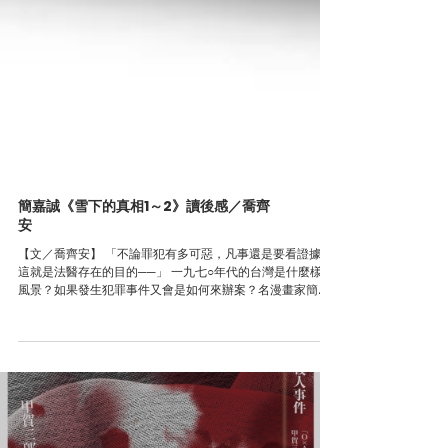
簡嘉誠《雪下的真相1～2》讀後感／喬齊
安
【文／喬齊安】 「不論罪犯有多可惡，凡事還是要看證據。
這就是法醫存在的目的──」 一九七○年代的台灣是什麼樣的
風景？如果發生犯罪事件又會是如何來辦案？名漫畫家簡嘉
誠從日劇《法醫女王》（二○一八）中得到靈感、獨力創作的