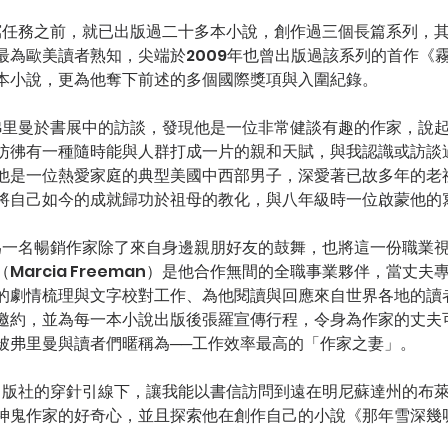
最為歐美讀者熟知，尖端於2009年也曾出版過該系列的首作《
本小說，更為他奪下前述的多個國際獎項與入圍紀錄。
彷彿有一種隨時能與人群打成一片的親和天賦，與我認識或訪談
他是一位熱愛家庭的典型美國中西部男子，深愛著已故多年的老
將自己如今的成就歸功於祖母的教化，與八年級時一位啟蒙他的
Marcia Freeman）是他合作無間的全職事業夥伴，當丈夫
的劇情梳理與文字校對工作、為他閱讀與回應來自世界各地的讀
邀約，並為每一本小說出版後張羅宣傳行程，令身為作家的丈夫
被弗里曼與讀者們暱稱為──工作效率最高的「作家之妻」。
神鬼作家的好奇心，並且探索他在創作自己的小說《那年雪深幾