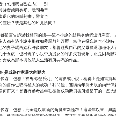
者（包括我自己在內），對
段確實感同身受。我問弗里
進退化的細膩刻畫，難道也
的體驗？或是其他的所見所聞？
多人都有過小說中那種如夢靨般的經歷！當他在撰寫這本小說時
他的妻子瑪西婭和許多朋友，都曾經與自己的父母度過那種令人
九十五歲，也出現了小說中所提及的許多失智現象，正是因為眼
才會成為那本與他私人生活有所共鳴的作品。
  是成為作家最大的動力
寫的首作也取得極大的成功！我問他，連續兩年所出版的兩部傑
從何而來？是否有參考當年勒德倫或勒斯貝德所遺留下的一些大
特．戴蒙所演繹驚險諜報的電影版，有著許多疊代現象後的極致