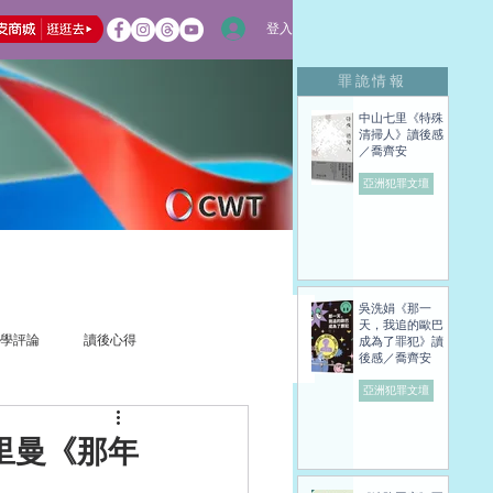
登入
罪詭情報
中山七里《特殊
清掃人》讀後感
／喬齊安
亞洲犯罪文壇
吳洗娟《那一
天，我追的歐巴
學評論
讀後心得
成為了罪犯》讀
後感／喬齊安
亞洲犯罪文壇
里曼《那年