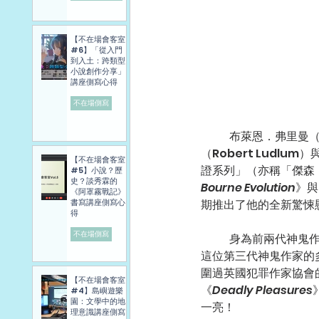
【不在場會客室
#6】「從入門
到入土：跨類型
小說創作分享」
講座側寫心得
不在場側寫
	布萊恩．弗里曼（Brian Freeman）擅長撰寫心理驚悚類的犯罪小說，也在勞勃．勒德倫
（Robert Ludlu
【不在場會客室
證系列」（亦稱「傑森
#5】小說？歷
史？談秀霖的
Bourne Evolution
》與
《阿罩霧戰記》
書寫講座側寫心
期推出了他的全新驚悚
得
不在場側寫
	身為前兩代神鬼作家的傑森．包恩迷，我在多個犯罪主題的Podcast與YouTube頻道上，聆聽過
這位第三代神鬼作家的
圍過英國犯罪作家協會
【不在場會客室
《
Deadly Pleasures
#4】島嶼遊樂
園：文學中的地
一亮！
理意識講座側寫