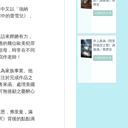
起》讀後感／喬
齊安
亞洲犯罪文壇
霧中的蕾雪兒》，
井上真偽《阿里
過的幾位歐美犯罪
阿德涅之聲》讀
祖母，時常在不同
後感／喬齊安
寫作老師！
亞洲犯罪文壇
專注於完成作品之
者來函、處理美國
可無後顧之憂醉心
呎》背後的點點滴