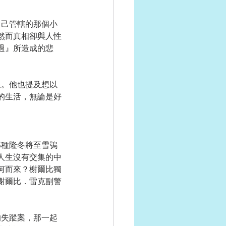
然而真相卻與人性
過』所造成的悲
的生活，無論是好
人生沒有交集的中
何而來？榭爾比獨
榭爾比．雷克副警