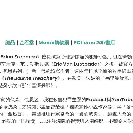
誠品
｜
金石堂
｜
Momo購物網
｜
PChome 24h書店
m）與艾瑞克．范．勒斯貝德（Eric Van Lustbader）之後，
．包恩系列」）新一代的續寫作者，這兩年也以全新的故事線出
《
The Bourne Treachery
》。在歐美一波波的「弗里曼旋風
懸疑小說《那年雪深幾呎》。
多場訪談，才得知弗里曼曾榮獲「國際驚悚小說作家獎」與「麥
的「金匕首」、美國推理作家協會的「愛倫坡獎」、鮑查大會的
》雜誌的「巴瑞獎」……洋洋灑灑的得獎與入圍經歷，不禁令人對