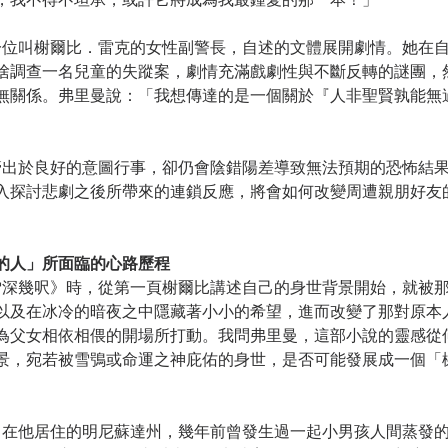
捨調查一名兒童的失蹤案，劇情充滿戲劇性與不斷反轉的謎團，
無關係。弗里曼說：「我想傳達的是一個關於『人非聖賢孰能無
入探討悲劇之後所帶來的連鎖反應，將會如何改變周遭親朋好友
的人」所面臨的心路歷程
以及在冰冷的暗夜之中隱藏著小小的希望，進而改變了那對原本
為父女相依相偎的開場所打動。我問弗里曼，這部小說的靈感從
景，宛若被雪鴞或命運之神庇佑的身世，是否可能發展成一個「