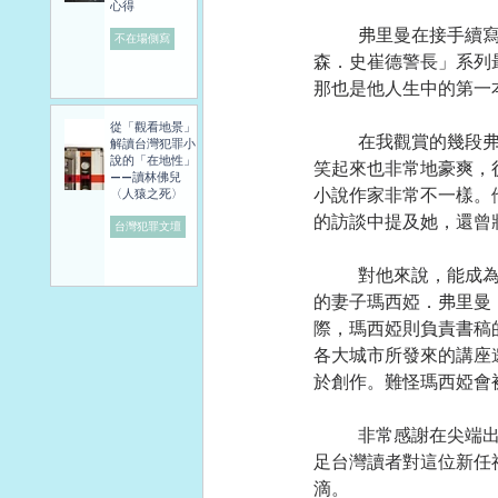
心得
	弗里曼在接手續寫任務之前，就已出版過二十多本小說，創作過三個長篇系列，其中又以「強納
不在場側寫
森．史崔德警長」系列
那也是他人生中的第一
從「觀看地景」
	在我觀賞的幾段弗里曼於書展中的訪談，發現他是一位非常健談有趣的作家，說起話來鏗鏘有力，
解讀台灣犯罪小
說的「在地性」
笑起來也非常地豪爽，
——讀林佛兒
小說作家非常不一樣。
〈人猿之死〉
的訪談中提及她，還曾
台灣犯罪文壇
	對他來說，能成為一名暢銷作家除了來自身邊親朋好友的鼓舞，也將這一份職業視為家族事業。他
的妻子瑪西婭．弗里曼（
際，瑪西婭則負責書稿
各大城市所發來的講座
於創作。難怪瑪西婭會
	非常感謝在尖端出版社的穿針引線下，讓我能以書信訪問到遠在明尼蘇達州的布萊恩．弗里曼，滿
足台灣讀者對這位新任
滴。