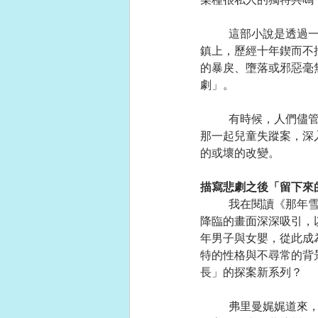
	這部小說是透過一位叫榭爾比．雷克的女性副警長，自述的文體展開劇情。她在自己管轄的那個小
鎮上，歷經十年鍥而不
的暴戾、墮落或邪惡毫
劇」。
	有時候，人們儘管出於良好的意圖行事，卻仍會陰錯陽差導致無法預期的恐怖結果。他也提及想以
那一起兒童失蹤案，深
的或壞的改變。
描寫悲劇之後「留下來
	我在閱讀《那年雪深幾呎》時，從第一頁榭爾比講述自己的身世背景開始，就被那種隆冬將至雪鴞
降臨的畫面深深吸引，
年男子與女嬰，從此成
特的性格與不尋常的背
長」的探案新系列？
	弗里曼娓娓道來，在他居住的明尼蘇達州，幾年前曾發生過一起小男孩人間蒸發的失蹤案，那一起