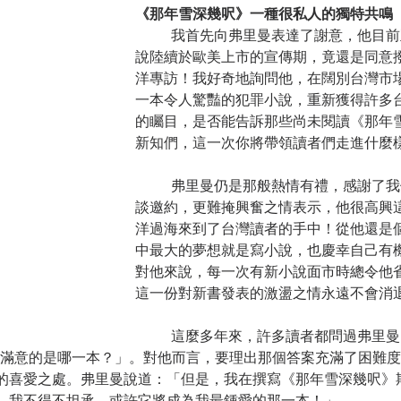
《那年雪深幾呎》一種很私人的獨特共鳴
	我首先向弗里曼表達了謝意，他目前正處於有多本小
說陸續於歐美上市的宣傳期，竟還是同意
洋專訪！我好奇地詢問他，在闊別台灣市
一本令人驚豔的犯罪小說，重新獲得許多
的矚目，是否能告訴那些尚未閱讀《那年
新知們，這一次你將帶領讀者們走進什麼
	弗里曼仍是那般熱情有禮，感謝了我們遠道而來的訪
談邀約，更難掩興奮之情表示，他很高興
洋過海來到了台灣讀者的手中！從他還是
中最大的夢想就是寫小說，也慶幸自己有
對他來說，每一次有新小說面市時總令他
這一份對新書發表的激盪之情永遠不會消
	這麼多年來，許多讀者都問過弗里曼同樣的問題
最滿意的是哪一本？」。對他而言，要理出那個答案充滿了困難
的喜愛之處。弗里曼說道：「但是，我在撰寫《那年雪深幾呎》
，我不得不坦承，或許它將成為我最鍾愛的那一本！」