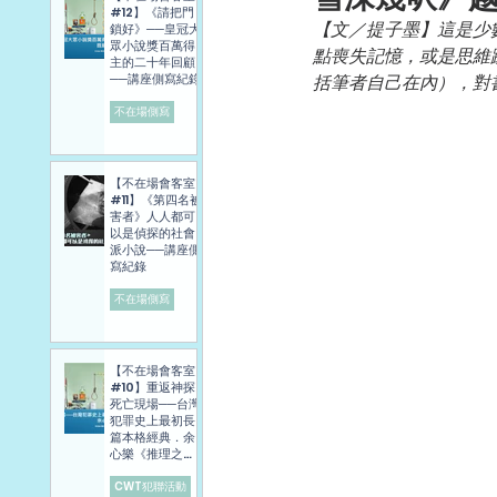
#12】《請把門
【文／提子墨】這是少
鎖好》──皇冠大
眾小說獎百萬得
點喪失記憶，或是思維
主的二十年回顧
──講座側寫紀錄
括筆者自己在內），對
不在場側寫
【不在場會客室
#11】《第四名被
害者》人人都可
以是偵探的社會
派小說──講座側
寫紀錄
不在場側寫
【不在場會客室
#10】重返神探
死亡現場──台灣
犯罪史上最初長
篇本格經典．余
心樂《推理之
旅》講座側寫報
導
CWT犯聯活動