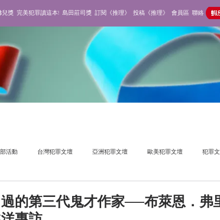
佛兒獎
完美犯罪讀這本!
島田莊司獎
訂閱《推理》
投稿《推理》
會員區
聯絡
部活動
台灣犯罪文壇
亞洲犯罪文壇
歐美犯罪文壇
犯罪文
獎活動
推理雜誌
不在場側寫
過的第三代鬼才作家──布萊恩．弗
越洋專訪