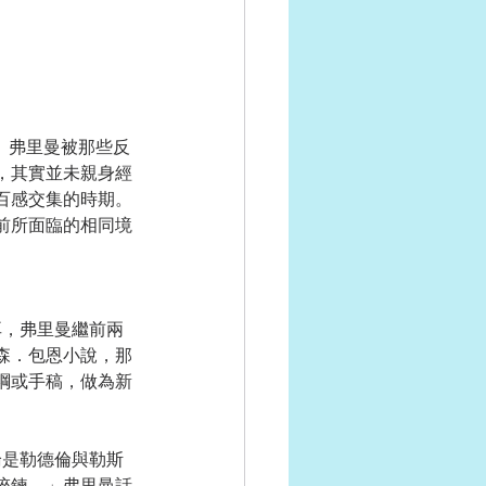
，其實並未親身經
百感交集的時期。
前所面臨的相同境
森．包恩小說，那
綱或手稿，做為新
淬鍊。」弗里曼話