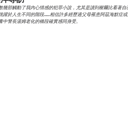
數幾部觸動了我內心情感的犯罪小說，尤其是讀到榭爾比看著自
跳躍於人生不同的階段……相信許多經歷過父母罹患阿茲海默症
書中警長湯姆老化的橋段確實感同身受。