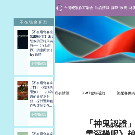
台灣犯罪作家聯會
罪詭情報
講座/展覽
林
不在場會客室
【不在場會客室
S2E9側寫】末日
想像的歷時與共
時──《浮動世
界》的虛與實｜
by 既晴
不在場側寫
罪詭情報
【不在場會客室
#13】《國球的
眼淚》──以球場
所有情報
CWT犯聯活動
詭祕客俱樂
邊的命案為起
點，探討運動創
作與運動文化發
展困境──講座側
寫紀錄
不在場側寫
犯罪紀實
專訪與講座
贈書抽
「神鬼認證」
雪深幾呎》
【不在場會客室