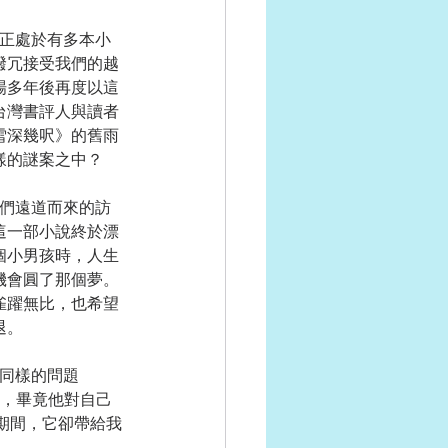
撥冗接受我們的越
場多年後再度以這
台灣書評人與讀者
雪深幾呎》的舊雨
樣的謎案之中？
這一部小說終於漂
個小男孩時，人生
機會圓了那個夢。
雀躍無比，也希望
退。
度，畢竟他對自己
期間，它卻帶給我