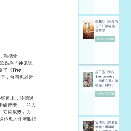
李花兒《想殺的
孩子》讀後感／
喬齊安
亞洲犯罪文壇
被官方欽點為「神鬼認
版了《
The 
提子墨《童探
」下，台灣也於近
Bodacious！
：極夜之晝》讀
後感／白帽子
台灣犯罪文壇
卡維帝獎」，並入
「安東尼獎」與
這位鬼才作者眼睛
梁清散《新新日
報館：機械崛