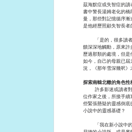
茲海默症或失智症的讀
書中警長湯姆老化的橋
曼，那些對記憶循序漸
是他經歷照顧失智長者
	「是的，很多讀者都留言告訴過我相同的話──這本小說的結局令他們淚流滿面。」弗里曼被那些反
饋深深地觸動，原來許
歷過那類的處境，但是
如今，自己的母親已屆
況，《那年雪深幾呎》
探索南轅北轍的角色性格
	許多影迷或讀者對傑森．包恩「神鬼認證系列」的電影或小說，稱得上是如雷貫耳，弗里曼繼前兩
位作家之後，所接手續
些緊張懸疑的靈感倒底
小說中的靈感基礎？
	「我在新小說中的傑森．包恩，完全是以嶄新的角度重新詮釋！這些年以來，無論是勒德倫與勒斯
貝德的小說版，或是麥