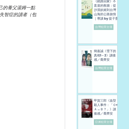
《繞路回家》不
直達的救贖：從
己的養父湯姆一點
沙漠妖姬到台灣
或失智症的讀者（包
山海的公路旅情
｜導讀 by 提子墨
台灣犯罪文壇
簡嘉誠《雪下的
真相1～2》讀後
感／喬齊安
台灣犯罪文壇
甲賀三郎《血型
殺人事件：「Ｏ×
Ａ→Ｂ？」》讀
後感／喬齊安
亞洲犯罪文壇