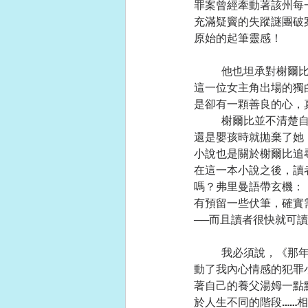
罪案曾經牽動著該州每
充滿疑竇的失蹤謎團破
原始的起筆靈感！
	他也坦承對榭爾比這個充滿女英雄色彩的角色情有獨鍾，甚至曾經重寫過序章許多次，只是希望讓
這一位女主角出場的獨
是卻有一顆善良的心，
	榭爾比並不清楚自己真實的身世，生母在她
還是嬰孩時就拋棄了她
小說也是關於榭爾比追
在這一本小說之後，讀
嗎？弗里曼語帶玄機：
有預留一些伏筆，確實
──而且讀者很快就可
	我必須說，《那年雪深幾呎》是少數幾部觸
動了我內心情感的犯罪
著自己的養父湯姆一點
於人生不同的階段……