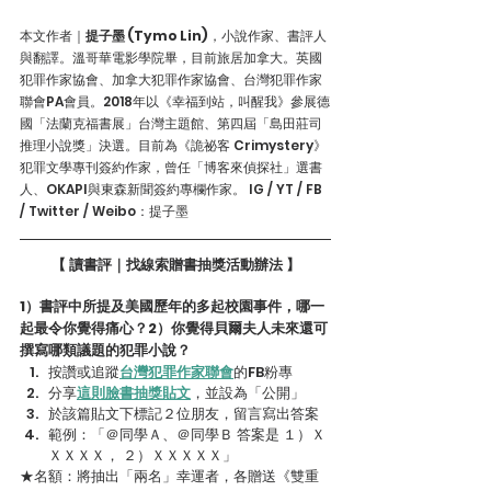
本文作者｜
提子墨 (Tymo Lin)
，小說作家、書評人
與翻譯。溫哥華電影學院畢，目前旅居加拿大。英國
犯罪作家協會、加拿大犯罪作家協會、台灣犯罪作家
聯會PA會員。2018年以《幸福到站，叫醒我》參展德
國「法蘭克福書展」台灣主題館、第四屆「島田莊司
推理小說獎」決選。目前為《詭祕客 Crimystery》
犯罪文學專刊簽約作家，曾任「博客來偵探社」選書
人、OKAPI與東森新聞簽約專欄作家。 IG / YT / FB 
/ Twitter / Weibo：提子墨
【 讀書評｜找線索贈書抽獎活動辦法 】
1）書評中所提及美國歷年的多起校園事件，哪一
起最令你覺得痛心？2）你覺得貝爾夫人未來還可
撰寫哪類議題的犯罪小說？
按讚或追蹤
台灣犯罪作家聯會
的FB粉專 
分享
這則臉書抽獎貼文
，並設為「公開」
於該篇貼文下標記２位朋友，留言寫出答案
範例：「＠同學Ａ、＠同學Ｂ 答案是 １）Ｘ
ＸＸＸＸ， ２）ＸＸＸＸＸ」
★名額：將抽出「兩名」幸運者，各贈送《雙重