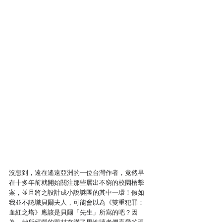
沒想到，遠在遙遠亞洲的一位台灣作者，竟然早
在十多年前就開始關注那些層出不窮的校園槍擊
案，並且將之設計成小說謎團的其中一環！假如
我並不認識貝爾夫人，可能會以為《雙重犯罪：
血紅之塔》應該是貝爾「先生」所寫的吧？因