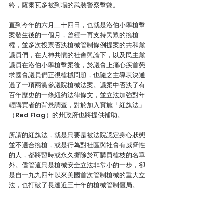
終，薩爾瓦多被到場的武裝警察擊斃。
直到今年的六月二十四日，也就是洛伯小學槍擊
案發生後的一個月，曾經一再支持民眾的擁槍
權，並多次投票否決槍械管制條例提案的共和黨
議員們，在人神共憤的社會輿論下，以及民主黨
議員在洛伯小學槍擊案後，於議會上痛心疾首懇
求國會議員們正視槍械問題，也隨之主導表決通
過了一項兩黨參議院槍械法案。議案中否決了有
百年歷史的一條紐約法律條文，並立法加強對年
輕購買者的背景調查，對於加入實施「紅旗法」
（Red Flag）的州政府也將提供補助。
所謂的紅旗法，就是只要是被法院認定身心狀態
並不適合擁槍，或是行為對社區與社會有威脅性
的人，都將暫時或永久摒除於可購買槍枝的名單
外。儘管這只是槍械安全立法非常小的一步，卻
是自一九九四年以來美國首次管制槍械的重大立
法，也打破了長達近三十年的槍械管制僵局。