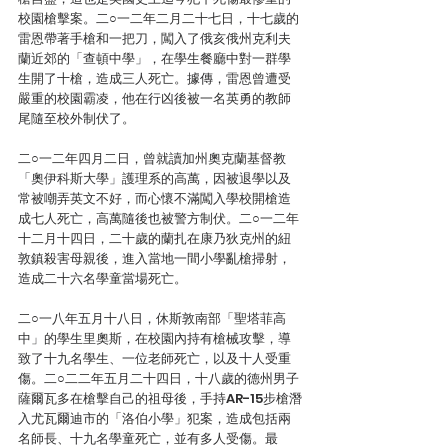
校園槍擊案。二○一二年二月二十七日，十七歲的
雷恩帶著手槍和一把刀，闖入了俄亥俄州克利夫
蘭近郊的「查頓中學」，在學生餐廳中對一群學
生開了十槍，造成三人死亡。據傳，雷恩曾遭受
嚴重的校園霸凌，他在行凶後被一名英勇的教師
尾隨至校外制伏了。
二○一二年四月二日，曾就讀加州奧克蘭基督教
「奧伊科斯大學」護理系的高萬，因被退學以及
常被嘲弄英文不好，而心懷不滿闖入學校開槍造
成七人死亡，高萬隨後也被警方制伏。二○一二年
十二月十四日，二十歲的蘭扎在康乃狄克州的紐
敦鎮殺害母親後，進入當地一間小學亂槍掃射，
造成二十六名學童當場死亡。
二○一八年五月十八日，休斯敦南部「聖塔菲高
中」的學生里奧斯，在校園內持有槍械攻擊，導
致了十九名學生、一位老師死亡，以及十人受重
傷。二○二二年五月二十四日，十八歲的德州男子
薩爾瓦多在槍擊自己的祖母後，手持AR-15步槍潛
入尤瓦爾迪市的「洛伯小學」犯案，造成包括兩
名師長、十九名學童死亡，並有多人受傷。最