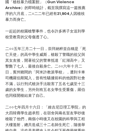
國「槍枝暴力檔案館」（Gun Violence 
Archive）的即時統計，截至我撰寫這一篇推薦
序的六月底，二○二二年已經有21,904人因槍枝
暴力而身亡。
一起起的校園槍擊事件，也令許多將子女送到學
校受教育的父母傷透了心。
二○○五年三月二十一日，崇拜納粹並自稱是「死
亡天使」的高中學生威斯，槍殺了警職的祖父與
其女友後，開著祖父的警車抵達「紅湖高中」又
擊斃了七人，最後自殺身亡。二○○六年十月二
日，賓州鄉間的「阿米許教派學校」，遭到卡車
司機羅伯斯闖入，曾有性騷擾前科的他因對社會
不滿，以行刑式槍決手法殺害了五名七歲至十三
歲的女學生，另外則有五名女學生受重傷，羅伯
也同樣開槍結束了自己。
二○○七年四月十六日：「維吉尼亞理工學院」的
大四韓裔學生趙承熙，在宿舍與兩名室友爭吵後
槍殺了他們，兩個小時後又在校園的科學與工程
大樓濫射，總共造成三十二名師生死亡，隨後舉
槍自盡，這也是美國史上迄今犯下死傷最慘重的