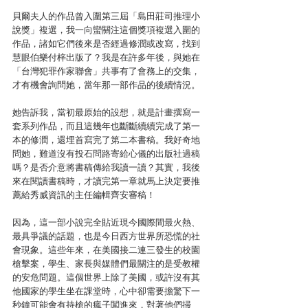
貝爾夫人的作品曾入圍第三屆「島田莊司推理小
說獎」複選，我一向蠻關注這個獎項複選入圍的
作品，諸如它們後來是否經過修潤或改寫，找到
慧眼伯樂付梓出版了？我是在許多年後，與她在
「台灣犯罪作家聯會」共事有了會務上的交集，
才有機會詢問她，當年那一部作品的後續情況。
她告訴我，當初最原始的設想，就是計畫撰寫一
套系列作品，而且這幾年也斷斷續續完成了第一
本的修潤，還埋首寫完了第二本書稿。我好奇地
問她，難道沒有投石問路寄給心儀的出版社過稿
嗎？是否介意將書稿傳給我讀一讀？其實，我後
來在閱讀書稿時，才讀完第一章就馬上決定要推
薦給秀威資訊的主任編輯齊安審稿！
因為，這一部小說完全貼近現今國際間最火熱、
最具爭議的話題，也是今日西方世界所恐慌的社
會現象。這些年來，在美國接二連三發生的校園
槍擊案，學生、家長與媒體們最關注的是受教權
的安危問題。這個世界上除了美國，或許沒有其
他國家的學生坐在課堂時，心中卻需要擔驚下一
秒鐘可能會有持槍的瘋子闖進來，對著他們掃