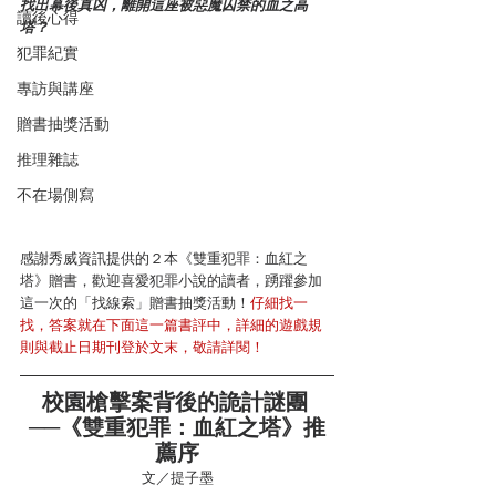
找出幕後真凶，離開這座被惡魔囚禁的血之高
讀後心得
塔？
犯罪紀實
專訪與講座
贈書抽獎活動
推理雜誌
不在場側寫
感謝秀威資訊提供的２本《雙重犯罪：血紅之
塔》贈書，歡迎喜愛犯罪小說的讀者，踴躍參加
這一次的「找線索」贈書抽獎活動！
仔細找一
找，答案就在下面這一篇書評中，詳細的遊戲規
則與截止日期刊登於文末，敬請詳閱！
校園槍擊案背後的詭計謎團 
──《雙重犯罪：血紅之塔》推
薦序
文／提子墨