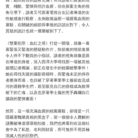
為，她所經營的題材充滿了男性讀者們喜愛的現
實、殘酷、驚悚與些許血腥，但在探案主角的視
角引導下，讀者又可跟著電視台女記者琳達的女
性敏感進行觀察，去倒敘推論那一場腥風血雨的
屠殺，在關鍵的細節與事後的訪談比對下，令人
質疑的詭計也就一層層被剝下了。
《雙重犯罪：血紅之塔》打從一開場，就像一幕
幕緊張又緊湊的懸疑動作片，快節奏的情節進展
令人停不下翻頁的小指頭。讀者的視角就像是跟
在琳達的身後，深入西澤大學尋找那一場被其他
媒體記者獨漏，卻正在發生中的校園槍擊事件！
她在尋找失蹤的攝影搭檔時，與驚魂未定的倖存
者擦身而過，也目睹了穿著畢業學士服卻血流成
河的遇難學生們，甚至眼見自己的搭檔成為散彈
槍下的亡魂，以及也穿著學士服的兇手轟爛自己
腦袋的驚悚畫面！
然而，這一場充滿血腥的校園屠殺，卻僅是一只
隱藏著醜陋真相的黑盒子，當一個個令人費解的
謎團被琳達環環相扣後，我們也將看到在這個社
會中為了私慾、名利與財富，而可無所不用其極
泯滅人性的巨獸們。