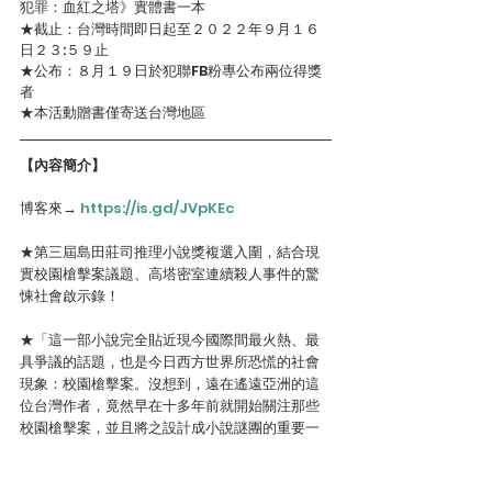
犯罪：血紅之塔》實體書一本
★截止：台灣時間即日起至２０２２年９月１６
日２３:５９止
★公布：８月１９日於犯聯FB粉專公布兩位得獎
者
★本活動贈書僅寄送台灣地區
【內容簡介】
博客來→ 
https://is.gd/JVpKEc
★第三屆島田莊司推理小說獎複選入圍，結合現
實校園槍擊案議題、高塔密室連續殺人事件的驚
悚社會啟示錄！
★「這一部小說完全貼近現今國際間最火熱、最
具爭議的話題，也是今日西方世界所恐慌的社會
現象：校園槍擊案。沒想到，遠在遙遠亞洲的這
位台灣作者，竟然早在十多年前就開始關注那些
校園槍擊案，並且將之設計成小說謎團的重要一
環！」──台灣、英國與加拿大犯罪作家協會PA會
員提子墨　專序推薦！