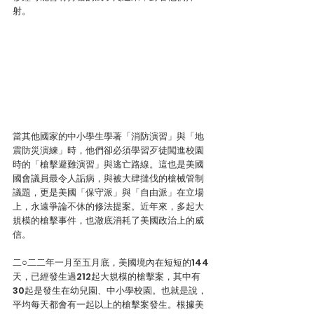
射。
當其他國家的中小學生學著「消防演習」與「地
震防災演練」時，他們卻必須學習歹徒闖進校園
時的「槍擊避難演習」與逃亡路線。這也是美國
國會議員最令人詬病，與被大肆撻伐的槍械管制
議題，更是美國「保守派」與「自由派」在立場
上，永遠爭論不休的修法提案。近年來，多起大
規模的槍擊事件，也澈底消耗了美國政治上的威
信。
二○二二年一月至五月底，美國境內在短短的144
天，已經發生過212起大規模的槍擊案，其中有
30起是發生在幼兒園、中小學校園。也就是說，
平均每天都會有一起以上的槍擊案發生。根據美