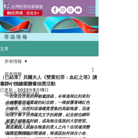
台灣犯罪作家聯會
罪詭情報
文章
所有情報
所有情報
（已結束）貝爾夫人《雙重犯罪：血紅之塔》讀
書評｜找線索贈書抽獎活動
CWT犯聯活動
已更新：
2022年9月19日
詭祕客俱樂部活動
一封來自市長的神祕邀請函，令琳達與比利來到
在槍擊案現場重建的紀念館，一棟披覆著磚紅色
台灣犯罪文壇
的鐘塔。沒想到這場權貴雲集的高級晚宴，迅速
亞洲犯罪文壇
出現了留下古弗薩克文字的屍體，紀念館也瞬即
被電子鎖徹底封鎖，成為無法逃脫的大型密室。
歐美犯罪文壇
難道藏鏡人就躲在晚宴的眾人之內？在現場演變
犯罪文學評論
為猜忌與殘殺的戰場後，琳達該如何保住小命、