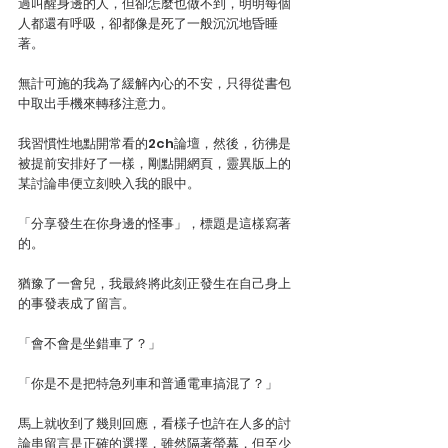
過叫醒身邊的人，但卻怎麼也做不到，明明每個
人都還有呼吸，卻都像是死了一般沉沉地昏睡
著。
無計可施的我為了緩解內心的不安，只得從書包
中取出手機來轉移注意力。
我習慣性地點開常看的2ch論壇，然後，彷彿是
被提前安排好了一樣，剛點開網頁，靈異版上的
某討論串便立刻映入我的眼中。
「分享發生在你身邊的怪事」，標題是這樣寫著
的。
猶豫了一會兒，我最終將此刻正發生在自己身上
的事發表成了留言。
「會不會是坐錯車了？」
「你是不是把特急列車和普通電車搞混了？」
馬上就收到了幾則回應，看樣子也許在人多的討
論串留言是正確的選擇，雖然隔著螢幕，但至少