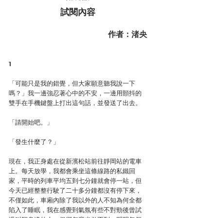
試閱內容
作者：渚央
1
「可能只是我的錯覺，但大家願意聽我說一下
嗎？」我一邊強忍著心中的不安，一邊用顫抖的
雙手在手機鍵盤上打出這句話，並發送了出去。
「請開始吧。」
「發生什麼了？」
現在，我正身處在從新濱松站前往靜岡站的電車
上。每天放學，我都會乘坐這條線路的私鐵回
家，平時的列車平均五到七分鐘就會停一站，但
今天已經整整行駛了二十多分鐘都沒有停下來，
不僅如此，車廂內除了我以外的人不知為何全都
陷入了睡眠，我在感覺到氣氛有些不對勁後曾試