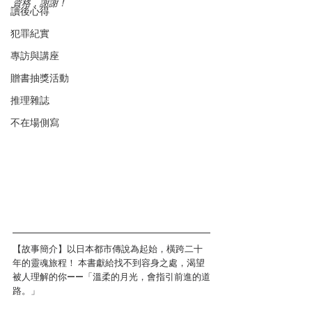
資格，謝謝！
讀後心得
犯罪紀實
專訪與講座
贈書抽獎活動
推理雜誌
不在場側寫
【故事簡介】以日本都市傳說為起始，橫跨二十
年的靈魂旅程！ 本書獻給找不到容身之處，渴望
被人理解的你——「溫柔的月光，會指引前進的道
路。」