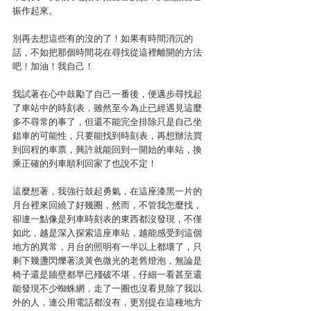
振作起來。
別再去想這些有的沒的了！如果有時間消沉的
話，不如把那個時間花在尋找從這裡離開的方法
吧！加油！我自己！
我試著在心中鼓勵了自己一番後，便邁步尋找起
了車站中的時刻表，雖然至今為止已經遇見這麼
多不尋常的事了，但還不能完全排除只是自己坐
錯車的可能性，只要能找到時刻表，再想辦法買
到回程的車票，興許就能回到一開始的車站，換
乘正確的列車順利回家了也說不定！
這麼想著，我強行鼓起勇氣，在這座漆黑一片的
月台裡來回繞了好幾圈，然而，不管我怎麼找，
卻連一點像是列車時刻表的東西都沒發現，不僅
如此，越是深入探索這座車站，越能感受到這個
地方的異常，月台的照明有一半以上都壞了，只
剩下幾盞閃爍著淡黃色微光的老舊燈泡，無論是
椅子還是牆壁都早已殘破不堪，仔細一看甚至還
能發現不少蜘蛛網，走了一圈也沒看見除了我以
外的人，連公用電話都沒有，更別提在這種地方