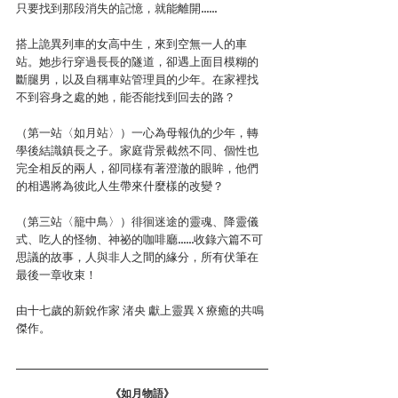
只要找到那段消失的記憶，就能離開……
搭上詭異列車的女高中生，來到空無一人的車
站。她步行穿過長長的隧道，卻遇上面目模糊的
斷腿男，以及自稱車站管理員的少年。在家裡找
不到容身之處的她，能否能找到回去的路？
（第一站〈如月站〉）一心為母報仇的少年，轉
學後結識鎮長之子。家庭背景截然不同、個性也
完全相反的兩人，卻同樣有著澄澈的眼眸，他們
的相遇將為彼此人生帶來什麼樣的改變？
（第三站〈籠中鳥〉）徘徊迷途的靈魂、降靈儀
式、吃人的怪物、神祕的咖啡廳……收錄六篇不可
思議的故事，人與非人之間的緣分，所有伏筆在
最後一章收束！
由十七歲的新銳作家 渚央 獻上靈異Ｘ療癒的共鳴
傑作。
《如月物語》