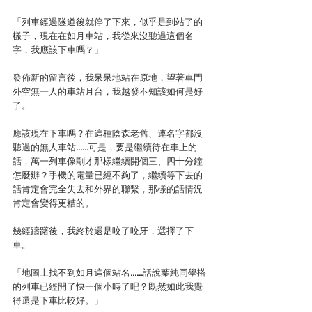
「列車經過隧道後就停了下來，似乎是到站了的
樣子，現在在如月車站，我從來沒聽過這個名
字，我應該下車嗎？」
發佈新的留言後，我呆呆地站在原地，望著車門
外空無一人的車站月台，我越發不知該如何是好
了。
應該現在下車嗎？在這種陰森老舊、連名字都沒
聽過的無人車站……可是，要是繼續待在車上的
話，萬一列車像剛才那樣繼續開個三、四十分鐘
怎麼辦？手機的電量已經不夠了，繼續等下去的
話肯定會完全失去和外界的聯繫，那樣的話情況
肯定會變得更糟的。
幾經躊躇後，我終於還是咬了咬牙，選擇了下
車。
「地圖上找不到如月這個站名……話說葉純同學搭
的列車已經開了快一個小時了吧？既然如此我覺
得還是下車比較好。」