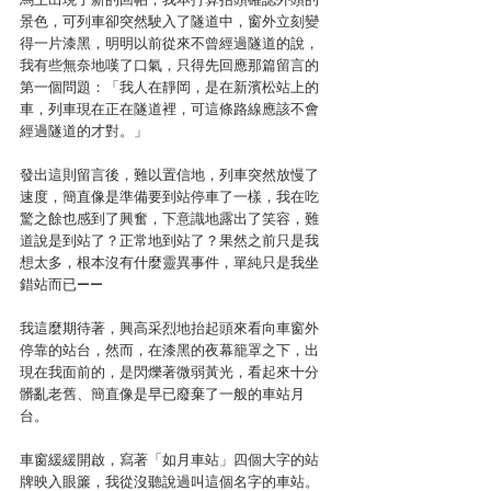
景色，可列車卻突然駛入了隧道中，窗外立刻變
得一片漆黑，明明以前從來不曾經過隧道的說，
我有些無奈地嘆了口氣，只得先回應那篇留言的
第一個問題：「我人在靜岡，是在新濱松站上的
車，列車現在正在隧道裡，可這條路線應該不會
經過隧道的才對。」
發出這則留言後，難以置信地，列車突然放慢了
速度，簡直像是準備要到站停車了一樣，我在吃
驚之餘也感到了興奮，下意識地露出了笑容，難
道說是到站了？正常地到站了？果然之前只是我
想太多，根本沒有什麼靈異事件，單純只是我坐
錯站而已——
我這麼期待著，興高采烈地抬起頭來看向車窗外
停靠的站台，然而，在漆黑的夜幕籠罩之下，出
現在我面前的，是閃爍著微弱黃光，看起來十分
髒亂老舊、簡直像是早已廢棄了一般的車站月
台。
車窗緩緩開啟，寫著「如月車站」四個大字的站
牌映入眼簾，我從沒聽說過叫這個名字的車站。