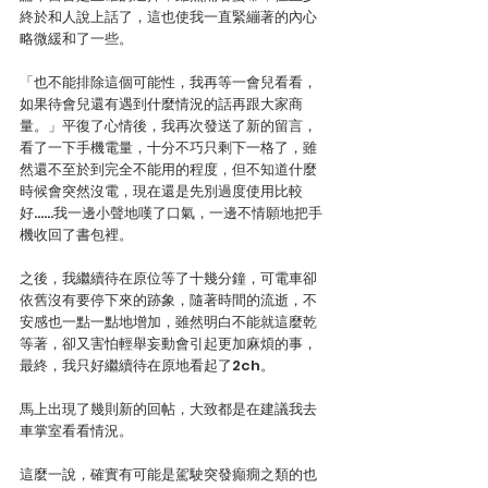
終於和人說上話了，這也使我一直緊繃著的內心
略微緩和了一些。
「也不能排除這個可能性，我再等一會兒看看，
如果待會兒還有遇到什麼情況的話再跟大家商
量。」平復了心情後，我再次發送了新的留言，
看了一下手機電量，十分不巧只剩下一格了，雖
然還不至於到完全不能用的程度，但不知道什麼
時候會突然沒電，現在還是先別過度使用比較
好……我一邊小聲地嘆了口氣，一邊不情願地把手
機收回了書包裡。
之後，我繼續待在原位等了十幾分鐘，可電車卻
依舊沒有要停下來的跡象，隨著時間的流逝，不
安感也一點一點地增加，雖然明白不能就這麼乾
等著，卻又害怕輕舉妄動會引起更加麻煩的事，
最終，我只好繼續待在原地看起了2ch。
馬上出現了幾則新的回帖，大致都是在建議我去
車掌室看看情況。
這麼一說，確實有可能是駕駛突發癲癇之類的也