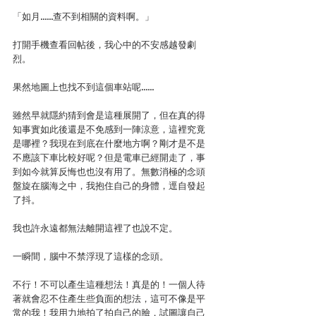
「如月……查不到相關的資料啊。」
打開手機查看回帖後，我心中的不安感越發劇
烈。
果然地圖上也找不到這個車站呢……
雖然早就隱約猜到會是這種展開了，但在真的得
知事實如此後還是不免感到一陣涼意，這裡究竟
是哪裡？我現在到底在什麼地方啊？剛才是不是
不應該下車比較好呢？但是電車已經開走了，事
到如今就算反悔也也沒有用了。無數消極的念頭
盤旋在腦海之中，我抱住自己的身體，逕自發起
了抖。
我也許永遠都無法離開這裡了也說不定。
一瞬間，腦中不禁浮現了這樣的念頭。
不行！不可以產生這種想法！真是的！一個人待
著就會忍不住產生些負面的想法，這可不像是平
常的我！我用力地拍了拍自己的臉，試圖讓自己