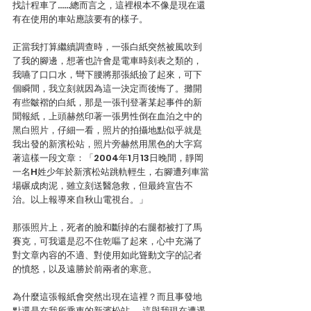
找計程車了……總而言之，這裡根本不像是現在還
有在使用的車站應該要有的樣子。
正當我打算繼續調查時，一張白紙突然被風吹到
了我的腳邊，想著也許會是電車時刻表之類的，
我嚥了口口水，彎下腰將那張紙撿了起來，可下
個瞬間，我立刻就因為這一決定而後悔了。攤開
有些皺褶的白紙，那是一張刊登著某起事件的新
聞報紙，上頭赫然印著一張男性倒在血泊之中的
黑白照片，仔細一看，照片的拍攝地點似乎就是
我出發的新濱松站，照片旁赫然用黑色的大字寫
著這樣一段文章：「2004年1月13日晚間，靜岡
一名H姓少年於新濱松站跳軌輕生，右腳遭列車當
場碾成肉泥，雖立刻送醫急救，但最終宣告不
治。以上報導來自秋山電視台。」
那張照片上，死者的臉和斷掉的右腿都被打了馬
賽克，可我還是忍不住乾嘔了起來，心中充滿了
對文章內容的不適、對使用如此聳動文字的記者
的憤怒，以及遠勝於前兩者的寒意。
為什麼這張報紙會突然出現在這裡？而且事發地
點還是在我所乘車的新濱松站……這與我現在遭遇