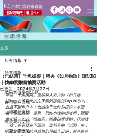
台灣犯罪作家聯會
罪詭情報
文章
所有情報
所有情報
（已結束）千魚娛樂｜渚央《如月物語》讀試閱
｜找線索贈書抽獎活動
CWT犯聯活動
已更新：
2024年7月27日
詭祕客俱樂部活動
恭喜「千魚娛樂」重磅新人渚央的《如月物
語》，在博客來的文學暢銷榜維持Top 20以內，
台灣犯罪文壇
並且不斷攀升中！也感謝千魚特別提供２本贈
亞洲犯罪文壇
書！歡迎懸疑、靈異、恐怖小說的讀者們，踴躍
參加這一次的「找線索」贈書抽獎活動！仔細找
歐美犯罪文壇
一找，答案就在下面這一篇精彩的「試閱」中，
犯罪文學評論
也請詳閱文末的遊戲規則與截止日期，避免喪失