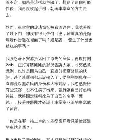
說不定，如果是這樣就危險了。想到了這個可能
性後，我再度收起手機，朝著車掌室的方向走
去。
然而，車掌室的玻璃窗卻被布簾遮住，我試著敲
了幾下門，卻沒有得到任何回應，難道真的是癲
癇發作昏迷在裡面了嗎？還是說……發生了什麼更
糟糕的事嗎？
我強忍著不安感折返回了原先的座位，再度打開
2ch，正打算將剛剛的狀況告訴大家，才突然意
識到，也許是因為自己一直處於極度緊張的狀
態，甚至連暱稱都忘記輸入了，從剛剛到現在一
直都是以無名氏的身份和大家對話，我忽然覺得
有些荒謬，忍不住笑了出來。強行讓自己打起精
神後，我將固定暱稱改為了自己的名字「葉
純」，接著便將剛才確認了車掌室狀況的事寫成
了留言。
「你是在哪一站上車的？能從窗戶看見沿途經過
的車站名嗎？」
馬上出現了新的回帖，我本打算抬頭確認外頭的