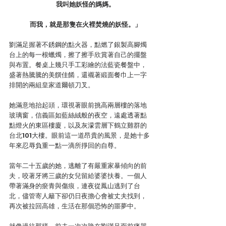
  　我叫她妖怪的媽媽。
  　而我，就是那隻在火裡焚燒的妖怪。」
劉滿足握著不銹鋼的點火器，點燃了銀製高腳燭
台上的每一根蠟燭，擦了擦手欣賞著自己的擺盤
與布置。餐桌上幾只手工彩繪的法藍瓷餐盤中，
盛著熱騰騰的美饌佳餚，還襯著緞面餐巾上一字
排開的兩組皇家道爾頓刀叉。
她滿意地抬起頭，環視著眼前挑高兩層樓的落地
玻璃窗，信義區如藍絲絨般的夜空，遠處透著點
點燈火的東區樓廈，以及灰濛雲層下鶴立雞群的
台北101大樓。眼前這一道昂貴的風景，是她十多
年來忍辱負重一點一滴所掙回的自尊。
當年二十五歲的她，逃離了有嚴重家暴傾向的前
夫，咬著牙將三歲的女兒留給婆婆扶養。一個人
帶著滿身的瘀青與傷痕，連夜從鳳山逃到了台
北，儘管寄人籬下卻仍日夜擔心會被丈夫找到，
再次被拉回高雄，生活在那個恐怖的噩夢中。