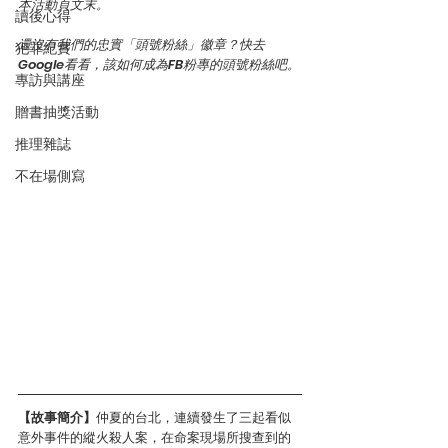
本活動頁文末。
讀後心得
還沒有我們的忠實「頭號粉絲」徽章？快去
犯罪紀實
Google看看，該如何成為FB粉專的頭號粉絲吧。
專訪與講座
贈書抽獎活動
推理雜誌
不在場側寫
【故事簡介】
仲夏的台北，連續發生了三起看似
意外事件的縱火殺人案，在命案現場所搜查到的