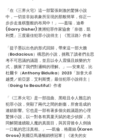
「在《三界火宅》這一部緊張刺激的驚悚小說
中，一切並非如表象所呈現的那般簡單，你正一
步步走進棋盤般的布局中！」──蓋瑞．迪希 
(Garry Disher) 澳洲犯罪作家協會「奈德．凱
利獎」三度最佳犯罪小說得主｜《荒涼路》作者
「提子墨以出色的形式回歸，帶來這一部大膽
（Bodacious）構思的小說，挑戰了讀者們去思
考不可思議的議題，並且以令人震懾且娛樂的方
式，擴展了我們對邏輯的理解。」──安東尼．比
杜爾卡（Anthony Bidulka）2023「加拿大卓
越獎／前亞瑟．艾利斯獎」最佳犯罪小說得主｜
《Going to Beautiful》作者
「《三界火宅》是一部扭曲、黑暗且令人難忘的
犯罪小說，突顯了兩代之間的創傷，所會造成的
連鎖影響。它也是一部有著多個尖銳議題的心理
驚悚小說，以一對各有異稟天賦的老少偵探，共
同解開連續殺人魔的真面目，與其背後令人倒抽
一口氣的悲涼真相。」──凱倫．格蘿絲 (Karen 
Grose) 美國亞馬遜暢銷榜冠軍｜《迷失的女