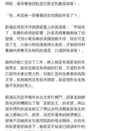
明蝦，還有餐後甜點是巴斯克乳酪蛋糕喔！」
「哇，米其林一星餐廳現在也開始外送了？」
劉滿足得意洋洋掀開瓷盤上的保溫蓋：「早就有
了，前幾年疫情的影響，許多高檔餐廳都做了些
變通，可別小看這兩份美國肋眼牛排，現在可是
花了五、六個小時低溫慢烤出來的，才能保持和
餐廳內用餐完全相同的溫度、口感與味道呢！」
她和邱復仁交往了三年，兩人都是有過家室的失
婚男女，眼前也都沒有再婚的打算，不過對外早
已形同夫妻出雙入對。邱復仁是科技產業的高階
主管，長相雖然沒有前夫體面，卻是個對女友無
微不至的好男人。
劉滿足則是早幾年在台北單打獨鬥，憑著直銷網
路化的契機闖出了個「直銷女王」的名號，再以
當年攢到的資金創立了專以女性消費族群為主的
線上購物公司。然而，這些年遲來的經濟獨立，
卻換不回她與女兒形同陌路的母女關係，在前夫
與前婆婆的操弄下，她甚至不知道已經讀初中的