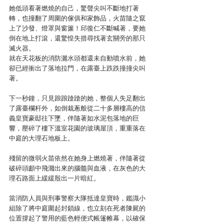
她低頭看著燃燒的自己，驚聲尖叫不斷地打著
轉，也撞翻了周圍的傢俱和家飾品，火苗隨之竄
上了沙發、燈罩與窗簾！邱復仁不斷喊著，要她
倒在地上打滾，還驚惶失措尋找著玄關旁的那只
滅火器。
就在天花板的消防灑水頭都還未自動噴水前，她
卻已經衝出了落地拉門，在露臺上跌跌撞撞尖叫
著。
下一秒鐘，只見踉踉蹌蹌的她，整個人失足翻出
了露臺欄杆外，如倒栽蔥般從二十多層樓高的信
義皇寶豪邸往下墜，伴隨著如水泥包落地的巨
響，壓碎了樓下溫室花園的玻璃屋頂，重重落在
中庭的大理石地板上。
殘留的微弱火苗依然在她身上燃燒著，伴隨著從
破碎頭顱中飛濺出來的腦髓與血液，在灰色的大
理石路面上緩緩殷出一片暗紅。
當消防人員與刑事警察大隊抵達皇寶時，鑑識小
組除了將中庭圍起封鎖線，也立刻在死者陳屍的
位置撐起了警用的藍色輕便式帳篷帷幕，以確保