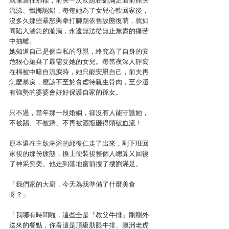
就像過往那樣，前夫一次次跪在劉滿足面前痛哭
流涕、懺悔認錯，每每她為了女兒心軟回家後，
沒多久那些暴怒與拳打腳踢依舊故態復萌，就如
同陷入湍急的漩渦，永遠無法從無止無盡的痛苦
中抽離。
她知道自己是個自私的母親，終究為了自身的安
危狠心拋棄了最需要她的女兒。每當夜深人靜窩
在棉被中暗自流淚時，她只能安慰自己，前夫再
怎麼暴戾，應該不至於會虐待親生骨肉，至少還
有強勢的婆婆會好好保護自家的孫女。
只不過，當年那一段婚姻，卻沒有人能守護她，
不被踢、不被踹、不再被酒瓶砸得頭破血流！
原本還在主臥淋浴的邱復仁走了出來，剛下班回
家後的那份疲態，換上便裝後整個人總算又回復
了神采奕奕。他走到落地窗前摟了摟劉滿足。
「我們家的大廚，今天為我準備了什麼美食
呀？」
「我哪有時間啦，這些全是『教父牛排』剛剛外
送來的餐點，你看這是頂級肋眼牛排、澳洲老虎