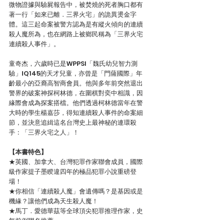
微物證據與驗屍報告中，被焚燒的死者胸口都有
著一行「如來已離．三界火宅」的詭異燙金字
體。這三起命案被警方認為是有縱火傾向的連續
殺人魔所為，也在網路上被鄉民稱為「三界火宅
連續殺人事件」。
童奇杰，六歲時已是WPPSI「魏氏幼兒智力測
驗」IQ145的天才兒童，亦曾是「門薩國際」年
齡最小的亞裔高智商會員。他與多年前突然退出
警界的破案神探柯林德，在圍棋對奕中相識，因
緣際會成為探案搭檔。他們透過柯林德當年在警
大時的學生楊嘉莎，得知連續殺人事件的命案細
節，並決意追緝這名台灣史上最神秘的連環殺
手：「三界火宅之人」！
【本書特色】
★英國、加拿大、台灣犯罪作家聯會成員，國際
級作家提子墨睽違四年的極品犯罪小說重磅登
場！
★你相信「連續殺人魔」會遺傳嗎？是基因或是
機緣？讓他們成為天生殺人魔！
★馬丁．愛德華茲等全球頂尖犯罪推理作家，史