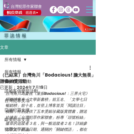
台灣犯罪作家聯會
罪詭情報
文章
所有情報
所有情報
（已結束）台灣角川「Bodacious! 膽大無畏」
贈書抽獎活動
CWT犯聯活動
已更新：
2024年7月19日
詭祕客俱樂部活動
台灣角川為慶祝《童探Bodacious!：三界火宅》
蟬聯博客來「文學新書榜」前五名、「文學七日
台灣犯罪文壇
暢銷榜」前十名，並登上博客首頁「閱讀注目」
亞洲犯罪文壇
橫幅，特別提供了五本燙銀珍藏版實體書，贈送
給擁有「台灣犯罪作家聯會」粉專「頭號粉絲」
歐美犯罪文壇
徽章的追蹤者３名，與一般追蹤者２名！詳細參
犯罪文學評論
加辦法、截止日期、通關的「關鍵標語」，都在