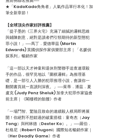
無前例聯名推薦──
★「KadoKado角角者」人氣作品單行本化！加
筆全新章節！
【全球頂尖作家好評推薦】
「提子墨的《三界火宅》充滿了細膩的邏輯思維
與鋪陳創意，絕對是讀者們引頸期待的新型態犯
罪小說！」──馬丁．愛德華茲 (Martin 
Edwards) 英國偵探作家俱樂部主席｜「名媛偵
探系列」暢銷作家
「這一部以天才神童和退休刑警聯手追查連環殺
手的作品，很罕見地以『圍棋邏輯』為推理基
礎，是一部引人入勝的犯罪推理小說，會讓你一
翻開書頁就一直讀到深夜。」──茱蒂．潘茲．夏
盧克 (Judy Penz Sheluk) 加拿大犯罪作家協會
前主席｜《閣樓裡的骷髏》作者
「一場鬥智、驚險且致命的連續殺人棋局即將展
開！你絕對不想錯過的破案搭檔：童奇杰（Jay 
Tong）與柯林德（Dexter Ko）。」──羅伯．
杜格尼（Robert Dugoni）國際知名暢銷作家｜
《Her Deadly Game》作者