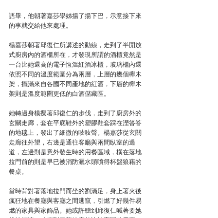
語畢，他朝著嘉莎學姊揚了揚下巴，示意接下來
的事就交給他來處理。
楊嘉莎朝著邱復仁所講述的動線，走到了半開放
式廚房內的酒櫃所在，才發現所謂的酒櫃竟然是
一台比她還高的電子恆溫紅酒冰櫃，玻璃櫃內還
依照不同的溫度範圍分為兩層，上層的幾個櫸木
架，擺滿來自各國不同產地的紅酒，下層的櫸木
架則是溫度範圍更低的白酒儲藏區。
她轉過身模擬著邱復仁的步伐，走到了廚房外的
玄關走廊，套在平底鞋外的塑膠鞋套踩在溼答答
的地毯上，發出了細微的吱吱聲。楊嘉莎從玄關
走廊往外望，右邊是通往客廳與兩間臥室的過
道，左邊則是意外發生時的用餐區域，橫在落地
拉門前的則是早已被消防灑水頭噴得杯盤狼藉的
餐桌。
當時背對著落地拉門而坐的劉滿足，身上著火後
瘋狂地在餐廳與客廳之間逃竄，引燃了好幾件易
燃的家具與家飾品。她或許聽到邱復仁喊著要她