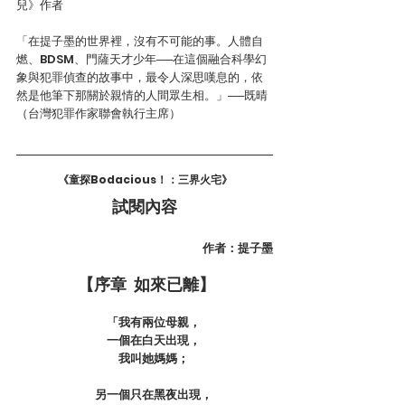
兒》作者
「在提子墨的世界裡，沒有不可能的事。人體自
燃、BDSM、門薩天才少年──在這個融合科學幻
象與犯罪偵查的故事中，最令人深思嘆息的，依
然是他筆下那關於親情的人間眾生相。」──既晴
（台灣犯罪作家聯會執行主席）
《童探Bodacious！：三界火宅》
試閱內容
作者：提子墨
 【序章  如來已離】
「我有兩位母親，
  　一個在白天出現，
  　我叫她媽媽；
  　另一個只在黑夜出現，