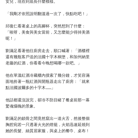
女兒，現在到底長什麼模樣。
「我剛才依照說明翻溫過一次了，快點吃吧！」
邱復仁看著桌上的高腳杯，突然想到了什麼：
「唉呀，美食與美女當前，又怎麼能少得掉美酒
呢！」
劉滿足看著他往廚房走去，順口喊著：「酒櫃裡
還有幾瓶客戶送的法國十字木桐堡，和加州納里
老藤的紅酒，你看看今晚想喝哪一款吧。」
他在單溫紅酒冷藏櫃內摸索了幾分鐘，才笑容滿
面地拎著一瓶紅酒與開瓶器走出了廚房：「就來
點法國波爾多的十字木……」
他話都還沒說完，卻冷不防目睹了餐桌前那一幕
驚魂懾魄的景象。
劉滿足的鎖骨之間竟然竄出一道火舌，然後整個
胸腔宛若一只透著火光的燈籠，火焰迅速延燒到
她的長髮、絲質居家服，與桌上的餐巾、桌布！