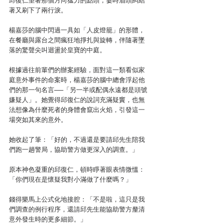
邱復仁望著那個方向猛力的點頭，霎時眉頭糾結
著又刷下了兩行淚。
楊嘉莎的腦中閃過一具如「人皮燈籠」的形體，
在餐廳與露台之間瘋狂地掙扎與旋轉，伴隨著墜
落的驚聲尖叫迴盪於皇寶的中庭。
根據過往前輩們的辦案經驗，面對這一類看似家
庭意外事件的命案時，楊嘉莎的腦中總會浮起他
們的那一句名言──「另一半或配偶永遠都是頭號
嫌疑人」。她覺得邱復仁的說詞充滿疑竇，也無
法想像為什麼死者的身體會竄出火焰，引發這一
場突如其來的意外。
她收起了筆：「好的，不過還是要請邱先生陪我
們跑一趟警局，協助警方做更深入的調查。」
原本神色凝重的邱復仁，頓時睜著眼表情微慍：
「你們現在是懷疑我對小滿做了什麼嗎？」
錢得樂馬上公式化地接腔：「不是啦，這只是我
們調查的例行程序，還請邱先生能協助警方釐清
意外發生時的更多細節。」