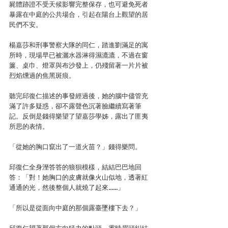
屍體跡證不受天候影響完整保存，也可避免死者
暴露在中庭的公共場合，引起在陽台上觀望的居
民們不安。
楊嘉莎和刑事警察大隊的同仁，踏進劉滿足的寓
所時，現場早已被灑水器淋得濕漉漉，不過在窗
簾、桌巾、燈罩與布沙發上，仍殘留著一片片被
烈焰燻過的焦黑斑痕。
聽完邱復仁描述的事發經過後，她的腦中儘管充
滿了許多疑惑，卻不露聲色沉著臉繼續寫著筆
記。反倒是錢得樂望了望嘉莎學姊，露出了匪夷
所思的表情。
「從她的胸口竄出了一道火苗？」錢得樂問。
邱復仁全身溼答答的狼狽模樣，結結巴巴地回
答：「對！她胸口的皮膚就像火山似地，透著紅
通通的光，然後整個人就燒了起來……」
「所以是從面向中庭的那個露臺墜樓下去？」