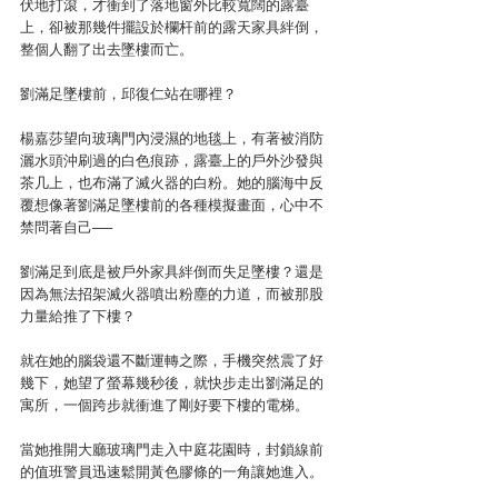
伏地打滾，才衝到了落地窗外比較寬闊的露臺
上，卻被那幾件擺設於欄杆前的露天家具絆倒，
整個人翻了出去墜樓而亡。
劉滿足墜樓前，邱復仁站在哪裡？
楊嘉莎望向玻璃門內浸濕的地毯上，有著被消防
灑水頭沖刷過的白色痕跡，露臺上的戶外沙發與
茶几上，也布滿了滅火器的白粉。她的腦海中反
覆想像著劉滿足墜樓前的各種模擬畫面，心中不
禁問著自己──
劉滿足到底是被戶外家具絆倒而失足墜樓？還是
因為無法招架滅火器噴出粉塵的力道，而被那股
力量給推了下樓？
就在她的腦袋還不斷運轉之際，手機突然震了好
幾下，她望了螢幕幾秒後，就快步走出劉滿足的
寓所，一個跨步就衝進了剛好要下樓的電梯。
當她推開大廳玻璃門走入中庭花園時，封鎖線前
的值班警員迅速鬆開黃色膠條的一角讓她進入。
兩名穿戴防護衣與口罩的鑑識人員，正蹲在警用