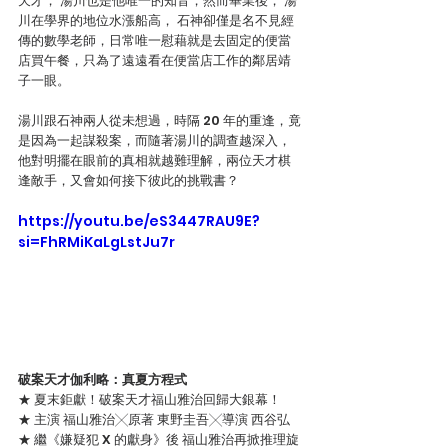
天才， 湯川也是他唯一的知音，然而畢業後， 湯
川在學界的地位水漲船高， 石神卻僅是名不見經
傳的數學老師，日常唯一慰藉就是去固定的便當
店買午餐，只為了遠遠看在便當店工作的鄰居靖
子一眼。
湯川跟石神兩人從未想過，時隔 20 年的重逢，竟
是因為一起謀殺案，而隨著湯川的調查越深入，
他對明擺在眼前的真相就越難理解，兩位天才棋
逢敵手，又會如何接下彼此的挑戰書？
https://youtu.be/eS3447RAU9E?
si=FhRMiKaLgLstJu7r
破案天才伽利略：真夏方程式
★ 夏末鉅獻！破案天才福山雅治回歸大銀幕！
★ 主演 福山雅治╳原著 東野圭吾╳導演 西谷弘
★ 繼《嫌疑犯 X 的獻身》後 福山雅治再掀推理旋