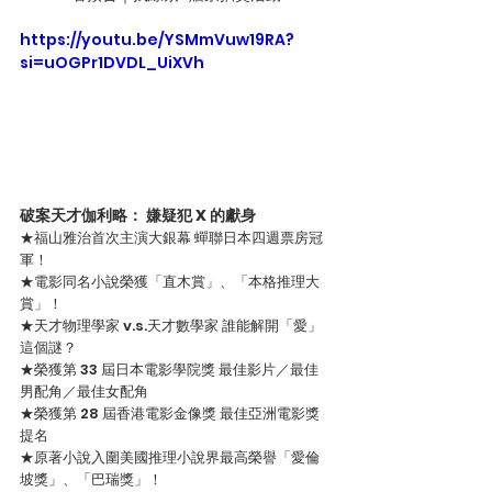
https://youtu.be/YSMmVuw19RA?
si=uOGPr1DVDL_UiXVh
破案天才伽利略： 嫌疑犯 X 的獻身
★福山雅治首次主演大銀幕 蟬聯日本四週票房冠
軍！
★電影同名小說榮獲「直木賞」、「本格推理大
賞」！
★天才物理學家 v.s.天才數學家 誰能解開「愛」
這個謎？
★榮獲第 33 屆日本電影學院獎 最佳影片／最佳
男配角／最佳女配角
★榮獲第 28 屆香港電影金像獎 最佳亞洲電影獎 
提名
★原著小說入圍美國推理小說界最高榮譽「愛倫
坡獎」、「巴瑞獎」！