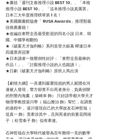
★囊括「週刊文春推理小說 BEST 10」、「本格
推理小說 BEST 10」、「這本推理小說真厲害」
日本三大年度推理榜單第 1 名！
★美國圖書館協會「 RUSA Awards」推理類最
佳推薦書籍！
★改編自東野圭吾最受歡迎的同名小說 日本、韓
國、中國爭相翻拍
★《破案天才伽利略》系列首登大銀幕 蟬連日本
四週票房冠軍
★日本讀者一致壓倒性好評：「東野圭吾最棒的
作品！」、「討厭推理小說的人也能讀！」
★日劇《破案天才伽利略》原班人馬出演
【劇情大綱】一具遭到嚴重毀損的男人屍體在河
邊被人發現，警方卻查不出死者身分，負責偵辦
的刑警內海薰（ 柴崎幸 飾） 只好請帝都大學天才
物理學教授湯川學（ 福山雅治 飾）幫忙，在調查
的過程中， 湯川發現自己的大學故友石神哲哉（ 
堤真一 飾）竟牽涉其中，且與死者的前妻花岡靖
子（ 松雪泰子 飾）似有牽連。
石神哲哉在大學時代被譽為百年難得一見的數學