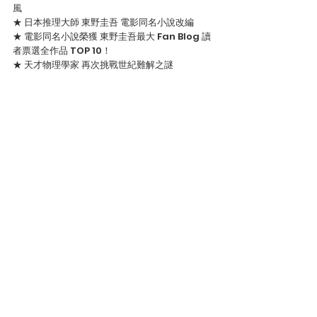
風
★ 日本推理大師 東野圭吾 電影同名小說改編
★ 電影同名小說榮獲 東野圭吾最大 Fan Blog 讀
者票選全作品 TOP 10！
★ 天才物理學家 再次挑戰世紀難解之謎
★ 福山雅治 吉高由里子 北村一輝 聯手鬥智追兇
★ 科學是否解得開愛這個謎？
【劇情大綱】這個夏天， 帝都大學天才物理學家
湯川學（ 福山雅治 飾），因海底礦物開發計畫，
來到擁有美麗海景的沒落小鎮玻璃浦，同時，小
學五年級的柄崎恭平（ 山崎光 飾），也來到在此
地經營「綠岩莊」的姑姑家過暑假。沒想到才剛
抵達，兩人隨即被捲入一起命案，與湯川同天入
住綠岩莊的退休刑警塚原正次（ 塩見三省 飾），
被發現陳屍在距離綠岩莊四百公尺的堤防下， 案
件引起警視廳的重視， 搜查一課的草薙俊平（北
村一輝 飾）和岸谷美砂（ 吉高由里子 飾） 奉命
調查， 隨著調查越深入，真相也越加撲朔迷離，
少年恭平與正在考慮歇業的綠岩莊老闆夫婦（ 前
田吟與風吹純分飾)，還有致力環境保護的老闆女
兒──川畑成實（ 渡邊杏 飾），皆圍繞在錯綜迷離