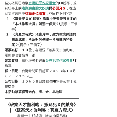
請先確認已追蹤
台灣犯罪作家聯會
的FB粉專，並
到粉專上的
這則臉書貼文按讚
與
公開分享
，在該
貼文留言區中
標籤兩位臉友
，並回答下列問題→
《嫌疑犯 X 的獻身》原著小說曾榮獲日本的
「本格推理大賞」與那一個賞？
(提示：三個
字)
《真夏方程式》預告片中，致力環境保護的
川畑成實，所反對的是哪一片海域的開發
案？
(提示：三個字)
贈票名額：１０位
，各贈送「破案天才伽利略」
電影聯映交換券一張
參加資格
：請記得務必追蹤
台灣犯罪作家聯會
FB
粉專
截止日期：
台灣時間即日起至２０２３年１０月
０７日２３:５９止 
公布日期：
１０月０８日於犯聯FB粉專公布十位
得獎者 
本活動贈票僅寄送台、澎、金、馬地區
《破案天才伽利略： 嫌疑犯 X 的獻身》
｜《破案天才伽利略：真夏方程式》
看預告｜找線索   贈票抽獎活動