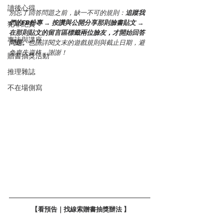
讀後心得
別忘了回答問題之前，缺一不可的規則：
追蹤我
們的FB粉專 
→ 
按讚與公開分享那則臉書貼文
 → 
犯罪紀實
在那則貼文的留言區標籤兩位臉友，才開始回答
專訪與講座
問題。
也請詳閱文末的遊戲規則與截止日期，避
免喪失資格，謝謝！
贈書抽獎活動
推理雜誌
不在場側寫
 【看預告｜找線索贈書抽獎辦法 】