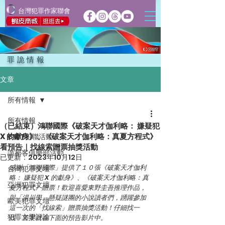
台灣犯罪作家聯會
罪詭情報
文章
所有情報
所有情報
（已結束）鴻聯國際《破案天才伽利略： 嫌疑犯
X 的獻身》、《破案天才伽利略：真夏方程式》
CWT犯聯活動
看預告｜找線索贈票抽獎活動
詭祕客俱樂部活動
已更新：
2023年10月12日
感謝「鴻聯國際」提供了１０張《破案天才伽利
台灣犯罪文壇
略： 嫌疑犯 X 的獻身》、《破案天才伽利略：真
亞洲犯罪文壇
夏方程式》贈票！歡迎喜愛東野圭吾推理作品，
與「湯川學」懸疑謎團的小說讀者們，踴躍參加
歐美犯罪文壇
這一次的「找線索」贈票抽獎活動！仔細找一
犯罪文學評論
找，答案就在下面的預告影片中。