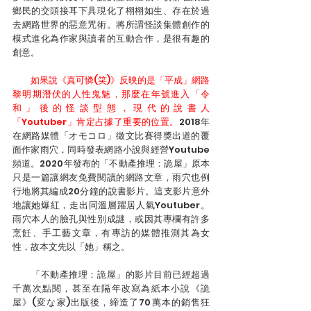
鄉民的交頭接耳下具現化了栩栩如生、存在於過
去網路世界的惡意咒術。將所謂怪談集體創作的
模式進化為作家與讀者的互動合作，是很有趣的
創意。
如果說《真可憐(笑)》反映的是「平成」網路
黎明期潛伏的人性鬼魅，那麼在年號進入「令
和」後的怪談型態，現代的說書人
「Youtuber」肯定占據了重要的位置。
2018年
在網路媒體「オモコロ」徵文比賽得獎出道的覆
面作家雨穴，同時發表網路小說與經營Youtube
頻道。2020年發布的「不動產推理：詭屋」原本
只是一篇讓網友免費閱讀的網路文章，雨穴也例
行地將其編成20分鐘的說書影片。這支影片意外
地讓她爆紅，走出同溫層躍居人氣Youtuber。
雨穴本人的臉孔與性別成謎，或因其專欄有許多
烹飪、手工藝文章，有專訪的媒體推測其為女
性，故本文先以「她」稱之。
　　「不動產推理：詭屋」的影片目前已經超過
千萬次點閱，甚至在隔年改寫為紙本小說《詭
屋》(変な家)出版後，締造了70萬本的銷售狂