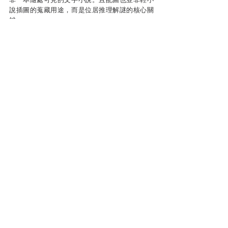
說插圖的蒐藏用途，而是位居推理解謎的核心關
鍵。
（因轉載篇幅有限，剩下的一半多內容就再麻煩
大家進入
OKAPI的專欄連結
點閱觀賞了，非常感
謝！）
本文作者簡介／喬齊安
台灣犯罪作家聯會
成員，百萬書評部落客，日韓
劇、電影與足球專欄作家。本業為製作超過百本
本土推理、奇幻、愛情等類型小說的出版業編
輯，成功售出相關電影、電視劇、遊戲之IP版
權。並擔任KadoKado百萬小說創作大賞、島田
莊司獎、林佛兒獎、完美犯罪讀這本等文學評
審，興趣是文化內涵、社會議題的深度觀察。
長年經營之書評部落格：
https://heero.pixnet.net/blog
犯罪文學評論
讀後心得