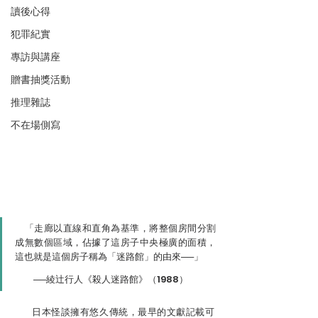
讀後心得
犯罪紀實
專訪與講座
贈書抽獎活動
推理雜誌
不在場側寫
　「走廊以直線和直角為基準，將整個房間分割
成無數個區域，佔據了這房子中央極廣的面積，
這也就是這個房子稱為「迷路館」的由來──」
　　──綾辻行人《殺人迷路館》（1988）
　　日本怪談擁有悠久傳統，最早的文獻記載可