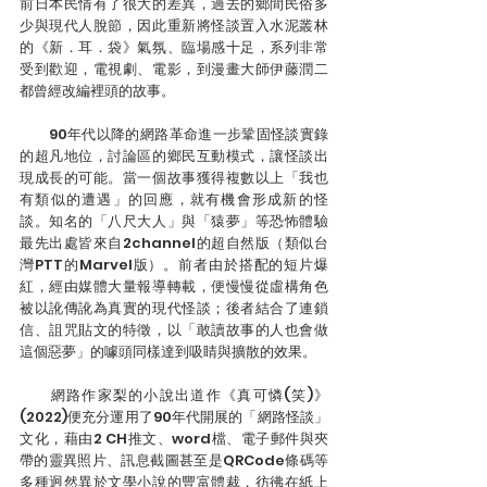
前日本民情有了很大的差異，過去的鄉間民俗多
少與現代人脫節，因此重新將怪談置入水泥叢林
的《新．耳．袋》氣氛、臨場感十足，系列非常
受到歡迎，電視劇、電影，到漫畫大師伊藤潤二
都曾經改編裡頭的故事。
　　90年代以降的網路革命進一步鞏固怪談實錄
的超凡地位，討論區的鄉民互動模式，讓怪談出
現成長的可能。當一個故事獲得複數以上「我也
有類似的遭遇」的回應，就有機會形成新的怪
談。知名的「八尺大人」與「猿夢」等恐怖體驗
最先出處皆來自2channel的超自然版（類似台
灣PTT的Marvel版）。前者由於搭配的短片爆
紅，經由媒體大量報導轉載，便慢慢從虛構角色
被以訛傳訛為真實的現代怪談；後者結合了連鎖
信、詛咒貼文的特徵，以「敢讀故事的人也會做
這個惡夢」的噱頭同樣達到吸睛與擴散的效果。
　　網路作家梨的小說出道作《真可憐(笑)》
(2022)便充分運用了90年代開展的「網路怪談」
文化，藉由2 CH推文、word檔、電子郵件與夾
帶的靈異照片、訊息截圖甚至是QRCode條碼等
多種迥然異於文學小說的豐富體裁，彷彿在紙上