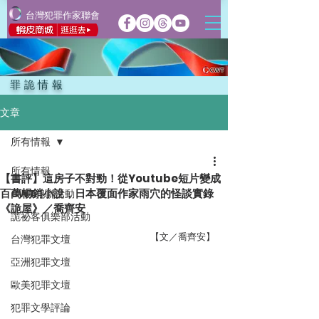
台灣犯罪作家聯會
罪詭情報
文章
所有情報
所有情報
【書評】這房子不對勁！從Youtube短片變成
百萬暢銷小說，日本覆面作家雨穴的怪談實錄
CWT犯聯活動
《詭屋》／喬齊安
詭祕客俱樂部活動
【文／喬齊安】
台灣犯罪文壇
亞洲犯罪文壇
歐美犯罪文壇
犯罪文學評論