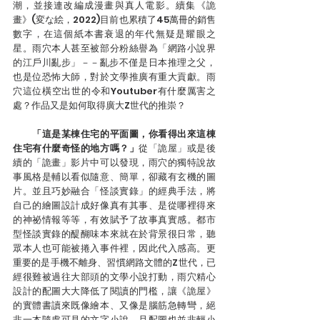
潮，並接連改編成漫畫與真人電影。續集《詭
畫》(変な絵，2022)目前也累積了45萬冊的銷售
數字，在這個紙本書衰退的年代無疑是耀眼之
星。雨穴本人甚至被部分粉絲譽為「網路小說界
的江戶川亂步」－－亂步不僅是日本推理之父，
也是位恐怖大師，對於文學推廣有重大貢獻。雨
穴這位橫空出世的令和Youtuber有什麼厲害之
處？作品又是如何取得廣大Z世代的推崇？
　「這是某棟住宅的平面圖，你看得出來這棟
住宅有什麼奇怪的地方嗎？」
從「詭屋」或是後
續的「詭畫」影片中可以發現，雨穴的獨特說故
事風格是輔以看似隨意、簡單，卻藏有玄機的圖
片。並且巧妙融合「怪談實錄」的經典手法，將
自己的繪圖設計成好像真有其事、是從哪裡得來
的神祕情報等等，有效賦予了故事真實感。都市
型怪談實錄的醍醐味本來就在於背景很日常，聽
眾本人也可能被捲入事件裡，因此代入感高。更
重要的是手機不離身、習慣網路文體的Z世代，已
經很難被過往大部頭的文學小說打動，雨穴精心
設計的配圖大大降低了閱讀的門檻，讓《詭屋》
的實體書讀來既像繪本、又像是腦筋急轉彎，絕
非一本隨處可見的文字小說。且配圖也並非輕小