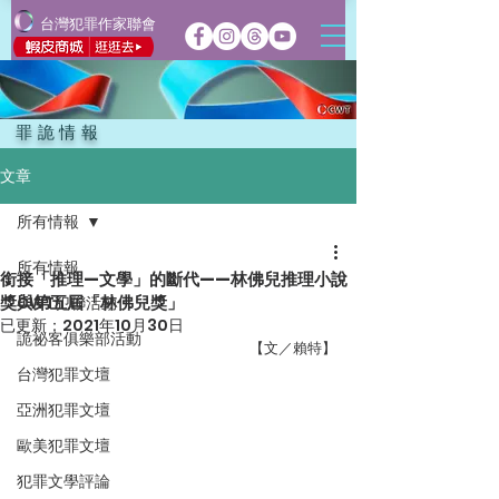
台灣犯罪作家聯會
罪詭情報
文章
所有情報
所有情報
銜接「推理—文學」的斷代——林佛兒推理小說
獎與第五屆「林佛兒獎」
CWT犯聯活動
已更新：
2021年10月30日
詭祕客俱樂部活動
【文／賴特】
台灣犯罪文壇
亞洲犯罪文壇
歐美犯罪文壇
犯罪文學評論