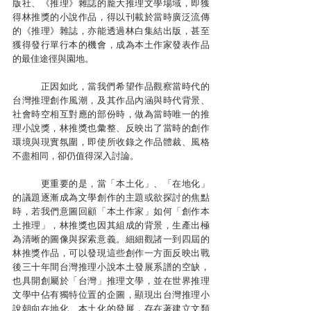
版社、《推理》雜誌的龐大推理文學場域，即獲
得林推獎的小說作品，得以刊載於當時廣泛流傳
的《推理》雜誌，亦能透過林白集結出版，甚至
獲得發行單行本的機會，成為本土作家發表作品
的最佳途徑與園地。
	正因如此，當我們希望作品觀察當時代的
台灣推理創作風潮，及其作品內涵與時代背景、
社會時空相互對應的部份時，做為當時唯一的推
理小說獎，林推獎也彙整、反映出了當時的創作
環境與現實氛圍，即使所收錄之作品體裁、風格
不盡相同，卻仍值得深入討論。
	更重要的是，當「本土化」、「在地化」
的議題逐漸成為文學創作的主題或欲探討的焦點
時，若我們意圖回顧「本土作家」如何「創作本
土推理」，林推獎也因其組成的背景，生產出極
為清晰的圖像與探索意義。細細觀諸一到四屆的
林推獎作品，可以發現這些創作一方面反映出戰
後三十年間台灣推理小說本土發展系譜的空缺，
也具開創屬於「台灣」推理文學，並在世界推理
文學中佔有獨特位置的企圖，顯現出台灣推理小
說朝向在地化、本土化的發展，存在著建立文類