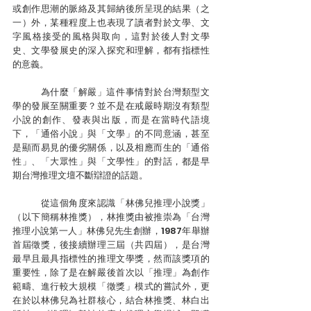
或創作思潮的脈絡及其歸納後所呈現的結果（之
一）外，某種程度上也表現了讀者對於文學、文
字風格接受的風格與取向，這對於後人對文學
史、文學發展史的深入探究和理解，都有指標性
的意義。
	為什麼「解嚴」這件事情對於台灣類型文
學的發展至關重要？並不是在戒嚴時期沒有類型
小說的創作、發表與出版，而是在當時代語境
下，「通俗小說」與「文學」的不同意涵，甚至
是顯而易見的優劣關係，以及相應而生的「通俗
性」、「大眾性」與「文學性」的對話，都是早
期台灣推理文壇不斷辯證的話題。
	從這個角度來認識「林佛兒推理小說獎」
（以下簡稱林推獎），林推獎由被推崇為「台灣
推理小說第一人」林佛兒先生創辦，1987年舉辦
首屆徵獎，後接續辦理三屆（共四屆），是台灣
最早且最具指標性的推理文學獎，然而該獎項的
重要性，除了是在解嚴後首次以「推理」為創作
範疇、進行較大規模「徵獎」模式的嘗試外，更
在於以林佛兒為社群核心，結合林推獎、林白出