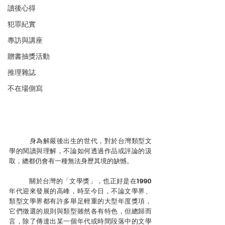
讀後心得
犯罪紀實
專訪與講座
贈書抽獎活動
推理雜誌
不在場側寫
	身為解嚴後出生的世代，對於台灣類型文
學的閱讀與理解，不論如何透過作品或評論的汲
取，總都仍會有一種無法身歷其境的缺憾。
	關於台灣的「文學獎」，也正好是在1990
年代迎來發展的高峰，時至今日，不論文學界、
類型文學界都有許多舉足輕重的大型年度獎項，
它們徵選的規則與類型雖然各有特色，但總歸而
言，除了傳達出某一個年代或時間段落中的文學