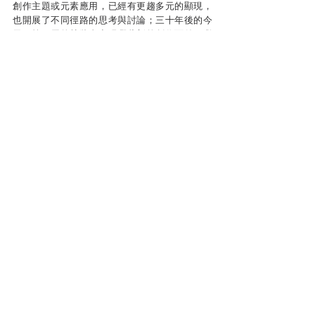
創作主題或元素應用，已經有更趨多元的顯現，
也開展了不同徑路的思考與討論；三十年後的今
天，第五屆的林獎會出現哪些新的創作面貌？繼
以銜接另一個三十年的「斷代」？也令人感到無
限期待。
本文作者簡介／ 賴特
編輯。本土推理研究者、評論者。
以台灣類型文學的在地化發展、特徵及其與現時
社會面向的對應為主題，展開不同角度的觀察與
思索。
台灣犯罪文壇
CWT犯聯活動
查看全部
最新文章