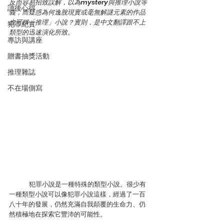
反而容易招致誤解，以為mystery與推理小說等
讀後心得
義，而疑惑為何逸脫現實或毫無解謎元素的作品
也可稱「推理」小說？實則，是中文翻譯跟不上
犯罪紀實
類型的迅速演化所致。
專訪與講座
贈書抽獎活動
推理雜誌
不在場側寫
	犯罪小說是一種特殊的類型小說。很少有
一種類型小說可以像犯罪小說這樣，經過了一百
八十年的發展，仍然充滿自我顛覆的生命力、仍
然積極地在探索它豐沛的可能性。