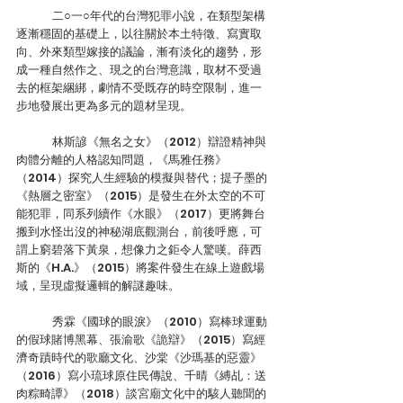
	二○一○年代的台灣犯罪小說，在類型架構
逐漸穩固的基礎上，以往關於本土特徵、寫實取
向、外來類型嫁接的議論，漸有淡化的趨勢，形
成一種自然作之、現之的台灣意識，取材不受過
去的框架綑綁，劇情不受既存的時空限制，進一
步地發展出更為多元的題材呈現。
	林斯諺《無名之女》（2012）辯證精神與
肉體分離的人格認知問題，《馬雅任務》
（2014）探究人生經驗的模擬與替代；提子墨的
《熱層之密室》（2015）是發生在外太空的不可
能犯罪，同系列續作《水眼》（2017）更將舞台
搬到水怪出沒的神秘湖底觀測台，前後呼應，可
謂上窮碧落下黃泉，想像力之鉅令人驚嘆。薛西
斯的《H.A.》（2015）將案件發生在線上遊戲場
域，呈現虛擬邏輯的解謎趣味。
	秀霖《國球的眼淚》（2010）寫棒球運動
的假球賭博黑幕、張渝歌《詭辯》（2015）寫經
濟奇蹟時代的歌廳文化、沙棠《沙瑪基的惡靈》
（2016）寫小琉球原住民傳說、千晴《縛乩：送
肉粽畸譚》（2018）談宮廟文化中的駭人聽聞的