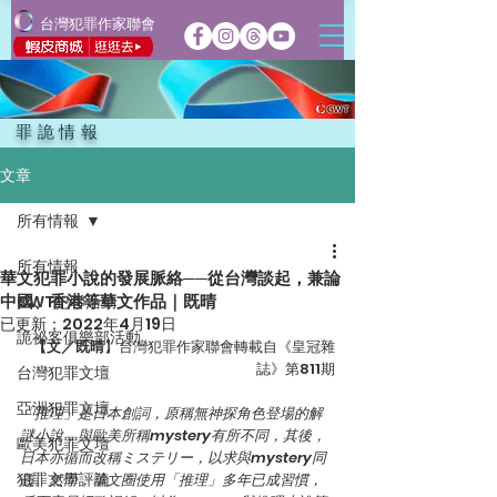
台灣犯罪作家聯會
罪詭情報
文章
所有情報
所有情報
華文犯罪小說的發展脈絡──從台灣談起，兼論
中國、香港等華文作品｜既晴
CWT犯聯活動
已更新：
2022年4月19日
詭祕客俱樂部活動
【文／既晴
】台灣犯罪作家聯會轉載自《皇冠雜
誌》第811期
台灣犯罪文壇
亞洲犯罪文壇
「推理」是日本創詞，原稱無神探角色登場的解
謎小說，與歐美所稱mystery有所不同，其後，
歐美犯罪文壇
日本亦循而改稱ミステリー，以求與mystery同
犯罪文學評論
義。然而，華文圈使用「推理」多年已成習慣，