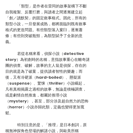
	「類型」是作者在雷同的故事架構下不斷
自我複製、反覆打磨，與讀者之間逐漸建立起
「創／讀默契」的固定敘事格式。因此，所有的
類型小說，一旦發展成熟，都將面臨到既有敘事
格式的更迭問題。有些類型落入窠臼，逐漸蕭
條；有些則突破瓶頸，為類型賦予了全新的意
義。
	若從名稱來看，偵探小說（detective 
story）為初創時的名稱，意指故事重心在離奇謎
團的偵查、破解，故事的主人翁是偵探，存在的
目的就是為了破案，提供讀者智性的樂趣；而
後，又有冷硬派（hard-boiled）、懸疑派
（suspense）、驚悚（thriller）小說崛起，
凡有真相揭露之過程的故事，無論是積極調查，
或是劇情自然推進，都屬於推理小說
（mystery），甚至，部分涉及超自然力的恐怖
（horror）小說亦歸此類，定義也變得更加寬
鬆。
	特別注意的是，「推理」是日本創詞，原
稱無神探角色登場的解謎小說，與歐美所稱