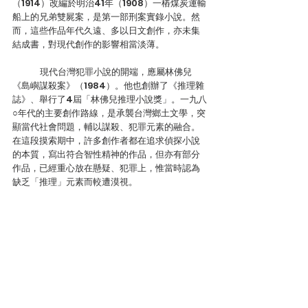
（1914）改編於明治41年（1908）一樁煤炭運輸
船上的兄弟雙屍案，是第一部刑案實錄小說。然
而，這些作品年代久遠、多以日文創作，亦未集
結成書，對現代創作的影響相當淡薄。
	現代台灣犯罪小說的開端，應屬林佛兒
《島嶼謀殺案》（1984）。他也創辦了《推理雜
誌》、舉行了4屆「林佛兒推理小說獎」。一九八
○年代的主要創作路線，是承襲台灣鄉土文學，突
顯當代社會問題，輔以謀殺、犯罪元素的融合。
在這段摸索期中，許多創作者都在追求偵探小說
的本質，寫出符合智性精神的作品，但亦有部分
作品，已經重心放在懸疑、犯罪上，惟當時認為
缺乏「推理」元素而較遭漠視。