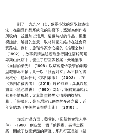
	到了一九九○年代，犯罪小說的類型敘述技
法，在翻譯作品系統化的影響下，逐漸為創作者
所吸納，並且加以活用。這個時期的作品，更重
視詭計、解謎的創意，取材範圍則維持在社會寫
實路線。例如，旅瑞作家余心樂的《推理之旅》
（1992），故事劇情描述遊瑞旅行團住宿於阿爾
卑斯山旅店中，發生了密室謀殺案；天地無限
《血讎的榮光》（1998）以駭客恐怖攻擊的劇場
型犯罪為主軸，此一以「社會對立」為主軸的書
寫核心，也延伸到《第四象限》（2002），在
《第四名被害者》（2015）臻於成熟；葉桑以短
篇集《黑色體香》（1990）為始，筆觸充滿現代
都會奇情瑰麗，尤其聚焦於男女情愛的複雜糾
葛，千變萬化，是台灣當代創作的多產之最，近
年集結為《午後的克布藍士街》（2016）。
	短篇作品方面，藍霄以〈迎新舞會殺人事
件〉（1990）創造第一個「偵探團」秦博士探
案，開啟了校園解謎的新聲，系列行至長篇《錯