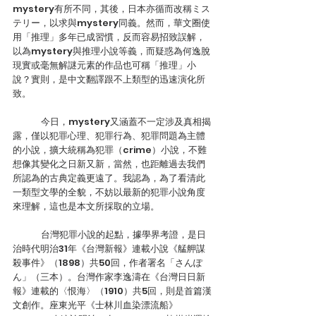
mystery有所不同，其後，日本亦循而改稱ミス
テリー，以求與mystery同義。然而，華文圈使
用「推理」多年已成習慣，反而容易招致誤解，
以為mystery與推理小說等義，而疑惑為何逸脫
現實或毫無解謎元素的作品也可稱「推理」小
說？實則，是中文翻譯跟不上類型的迅速演化所
致。
	今日，mystery又涵蓋不一定涉及真相揭
露，僅以犯罪心理、犯罪行為、犯罪問題為主體
的小說，擴大統稱為犯罪（crime）小說，不難
想像其變化之日新又新，當然，也距離過去我們
所認為的古典定義更遠了。我認為，為了看清此
一類型文學的全貌，不妨以最新的犯罪小說角度
來理解，這也是本文所採取的立場。
	台灣犯罪小說的起點，據學界考證，是日
治時代明治31年《台灣新報》連載小說《艋舺謀
殺事件》（1898）共50回，作者署名「さんぽ
ん」（三本）。台灣作家李逸濤在《台灣日日新
報》連載的〈恨海〉（1910）共5回，則是首篇漢
文創作。座東光平《士林川血染漂流船》