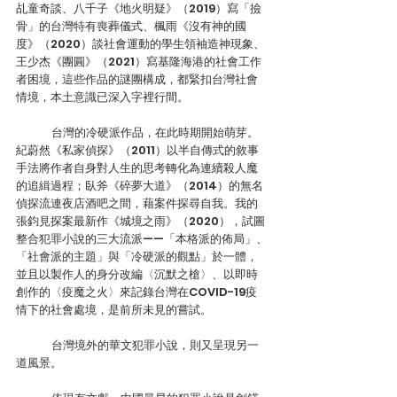
乩童奇談、八千子《地火明疑》（2019）寫「撿
骨」的台灣特有喪葬儀式、楓雨《沒有神的國
度》（2020）談社會運動的學生領袖造神現象、
王少杰《團圓》（2021）寫基隆海港的社會工作
者困境，這些作品的謎團構成，都緊扣台灣社會
情境，本土意識已深入字裡行間。
	台灣的冷硬派作品，在此時期開始萌芽。
紀蔚然《私家偵探》（2011）以半自傳式的敘事
手法將作者自身對人生的思考轉化為連續殺人魔
的追緝過程；臥斧《碎夢大道》（2014）的無名
偵探流連夜店酒吧之間，藉案件探尋自我。我的
張鈞見探案最新作《城境之雨》（2020），試圖
整合犯罪小說的三大流派——「本格派的佈局」、
「社會派的主題」與「冷硬派的觀點」於一體，
並且以製作人的身分改編〈沉默之槍〉、以即時
創作的〈疫魔之火〉來記錄台灣在COVID-19疫
情下的社會處境，是前所未見的嘗試。
	台灣境外的華文犯罪小說，則又呈現另一
道風景。