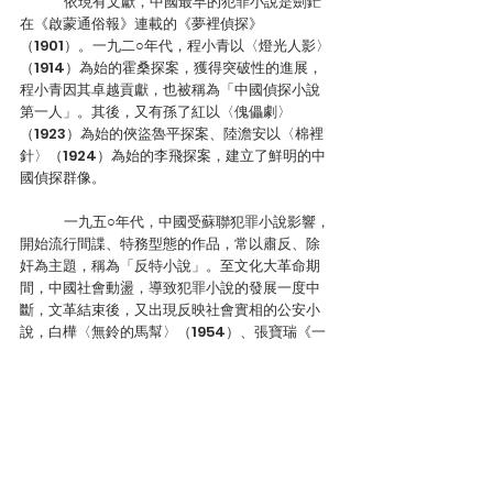
	依現有文獻，中國最早的犯罪小說是劍鋩
在《啟蒙通俗報》連載的《夢裡偵探》
（1901）。一九二○年代，程小青以〈燈光人影〉
（1914）為始的霍桑探案，獲得突破性的進展，
程小青因其卓越貢獻，也被稱為「中國偵探小說
第一人」。其後，又有孫了紅以〈傀儡劇〉
（1923）為始的俠盜魯平探案、陸澹安以〈棉裡
針〉（1924）為始的李飛探案，建立了鮮明的中
國偵探群像。
	一九五○年代，中國受蘇聯犯罪小說影響，
開始流行間諜、特務型態的作品，常以肅反、除
奸為主題，稱為「反特小說」。至文化大革命期
間，中國社會動盪，導致犯罪小說的發展一度中
斷，文革結束後，又出現反映社會實相的公安小
說，白樺〈無鈴的馬幫〉（1954）、張寶瑞《一
只繡花鞋》（1971）為這段時間的代表。
	二十世紀末期，中國社會隨著現代化的改
革開放，犯罪小說也趨於多樣化。《歲月‧推理》
雜誌（2006）創刊後，刺激了大量的創作者投
入。他們的共通點，是在網際網路的刺激下，擁
有大量類型閱讀經驗，且彼此不斷密切交流，不