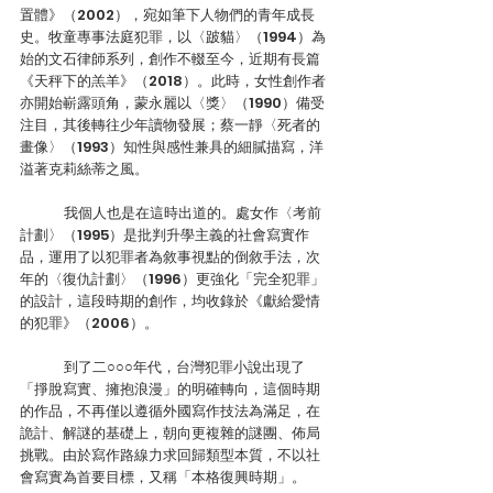
置體》（2002），宛如筆下人物們的青年成長
史。牧童專事法庭犯罪，以〈跛貓〉（1994）為
始的文石律師系列，創作不輟至今，近期有長篇
《天秤下的羔羊》（2018）。此時，女性創作者
亦開始嶄露頭角，蒙永麗以〈獎〉（1990）備受
注目，其後轉往少年讀物發展；蔡一靜〈死者的
畫像〉（1993）知性與感性兼具的細膩描寫，洋
溢著克莉絲蒂之風。
	我個人也是在這時出道的。處女作〈考前
計劃〉（1995）是批判升學主義的社會寫實作
品，運用了以犯罪者為敘事視點的倒敘手法，次
年的〈復仇計劃〉（1996）更強化「完全犯罪」
的設計，這段時期的創作，均收錄於《獻給愛情
的犯罪》（2006）。
	到了二○○○年代，台灣犯罪小說出現了
「掙脫寫實、擁抱浪漫」的明確轉向，這個時期
的作品，不再僅以遵循外國寫作技法為滿足，在
詭計、解謎的基礎上，朝向更複雜的謎團、佈局
挑戰。由於寫作路線力求回歸類型本質，不以社
會寫實為首要目標，又稱「本格復興時期」。