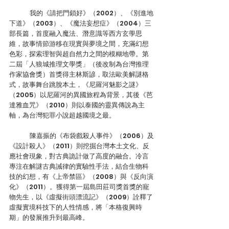
	我的《請把門鎖好》（2002）、《別進地
下道》（2003）、《魔法妄想症》（2004）三
部長篇，首度融入魔法、潛意識等西方玄學思
維，故事情節游移在現實與夢境之間，充滿幻想
色彩，探索理智與超自然力之間的模糊地帶。第
二屆「人狼城推理文學獎」（後改制為台灣推理
作家協會獎）首獎得主林斯諺，取法歐美解謎格
式，故事舞台跳脫本土，《尼羅河魅影之謎》
（2005）以尼羅河的異國旅程為背景，其後《芭
達雅血咒》（2010）則以泰國的靈異傳說為主
軸，為台灣犯罪小說超越國境之最。
	陳嘉振的《布袋戲殺人事件》（2006）及
《設計殺人》（2011）則挖掘台灣本土文化、反
應社會現象，對古典詭計做了高度的融合。冷言
專注在解謎古典誡律的實驗性手法，結合生物科
技的幻想，有《上帝禁區》（2008）與《反向演
化》（2011）。獲得第一屆島田莊司獎首獎的寵
物先生，以《虛擬街頭漂流記》（2009）詮釋了
虛擬實境科技下的人性情感，將「本格復興時
期」的發展推升到最高峰。