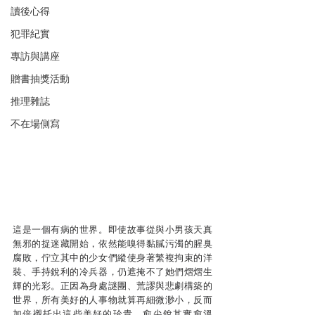
讀後心得
犯罪紀實
專訪與講座
贈書抽獎活動
推理雜誌
不在場側寫
這是一個有病的世界。即使故事從與小男孩天真
無邪的捉迷藏開始，依然能嗅得黏膩污濁的腥臭
腐敗，佇立其中的少女們縱使身著繁複拘束的洋
裝、手持銳利的冷兵器，仍遮掩不了她們熠熠生
輝的光彩。正因為身處謎團、荒謬與悲劇構築的
世界，所有美好的人事物就算再細微渺小，反而
加倍襯托出這些美好的珍貴。愈尖銳其實愈溫