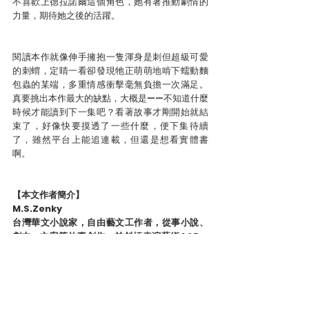
不喜歡上德拉諾爾這個角色，她有著推動劇情的
力量，期待她之後的活躍。
閱讀本作就像伸手擁抱一隻渾身是刺但超級可愛
的刺蝟，定睛一看卻發現牠正萌萌地啃下蠕動麵
包蟲的某端，多重情感衝擊毫無負擔一次滿足。
真要挑出本作最大的缺點，大概是——不知道什麼
時候才能讀到下一集吧？看著故事才剛開始就結
束了，好像快要摸透了一些什麼，便下集待續
了，雖然平台上能追連載，但還是想看實體書
啊。
【本文作者簡介】
M.S.Zenky
台灣華文小說家，自由藝文工作者，從事小說、
劇本、文案等故事創作，並斜槓表演藝術A&R、
音樂會專案企劃及業餘平面設計，曾任台灣國際
級樂團藝術行政總監。
2007年參加鮮文學網第三屆黑子徵文（推理／驚
悚／靈異）大賽榮獲首獎正式商業出道，作品曾
售出泰文版版權，現為台灣犯罪作家聯會成員。