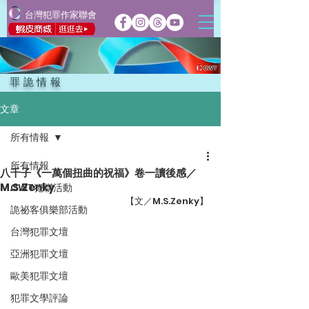
台灣犯罪作家聯會
罪詭情報
文章
所有情報
所有情報
八千子《一萬個扭曲的祝福》卷一讀後感／
M.S.Zenky
CWT犯聯活動
【文／M.S.Zenky】
詭祕客俱樂部活動
台灣犯罪文壇
亞洲犯罪文壇
歐美犯罪文壇
犯罪文學評論