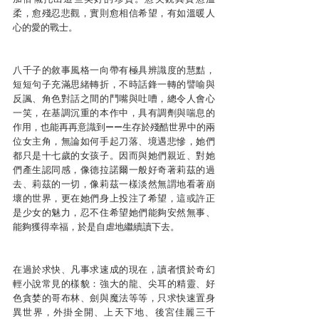
柔，愈殘忍悲觀，實則愈相信希望，有如溫暖人
心的愛的戰士。
八千子的敘事風格一向帶有極具辨識度的慧黠，
短短句子充滿思緒轉折，不時話鋒一轉的譬喻與
反諷、角色對話之間的鬥嘴與吐嘈，總令人會心
一笑，在基調沉重的本作中，具有調劑與喘息的
作用，也能再再意識到——生存於殘酷世界中的兩
位女主角，無論如何手起刀落、境遇悲慘，她們
都只是十七歲的女孩子。因而與她們親近、對她
們產生認同感，像德拉諾爾一般好奇著莉茲的過
去、莉茲的一切，像莉茲一樣淡然無謂地看著崩
壞的世界，更在她們身上投注了希望，這或許正
是少女的魅力，忍不住希望她們能夠安然無事、
能夠獲得幸福，於是自虐地繼續讀下去。
在過於求快、凡事求速成的現在，讀者慣於奇幻
輕小說常見的樣貌：強大的龍、尖耳的精靈、好
色貪婪的哥布林、劍與魔法等等，只求快速置身
異世界，外掛全開、上天下地、後宮佳麗三千