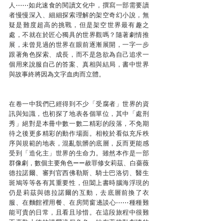
人⋯⋯如此速食的閱讀文化中，撰寫一部需要讀
者慢慢深入、細細探索理解的架空奇幻小說，無
疑是難度超高的挑戰，但是架空世界最有趣之
處，不就在於匠心獨具的世界觀嗎？隨著劇情推
展，未曾見過的世界在眼前逐漸展開，一字一步
跟著角色探索、成長，而不是急欲為自己追求一
個用來說服自己的答案、真相與結局，書中世界
與故事終將因為文字血肉而立體。
在卷一中我們已經得到不少「受腐者」世界的資
訊與知識，也初探了地表各個單位，其中「處刑
秀」絕對是本冊中數一數二精彩的段落，不免期
待之後更多精彩的動作場面。相較於看似充斥秩
序與規範的地表，混亂骯髒的底層，反而更能感
受到「造化主」世界的生命力。雖然本作是一部
群像劇，數個主要角色——赦罪修女莉茲、白薔薇
德拉諾爾、審判官西佛勒斯、騎士巴洛切、醫生
斑鳩等等各有其重要性，但闔上書時腦海浮現的
仍是莉茲與德拉諾爾的互動，去底層前換了衣
服、在麵館裡用餐、在房間窗邊談心⋯⋯種種難
能可貴的日常，且看且珍惜。在這段旅程中很難