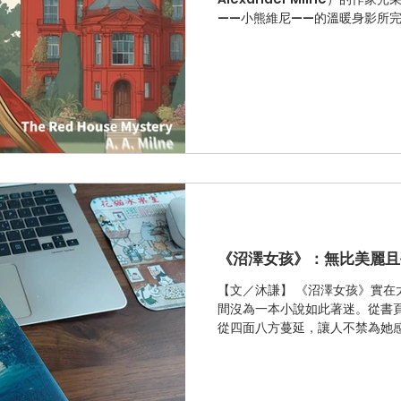
——小熊維尼——的溫暖身影所
維尼的創造者」的標籤所固化的
貢獻，恐怕遠遠超過一般推理迷
學巨擘，但他在推理小說領域的
之謎》（The Red House M
單純。
《沼澤女孩》：無比美麗且
【文／沐謙】 《沼澤女孩》實在
間沒為一本小說如此著迷。從書
從四面八方蔓延，讓人不禁為她
漫卻酸澀的初戀中，拾得那份純
織，使得這趟閱讀體驗有滿滿的糾
幕，乍看是懸疑，其實更是個孤