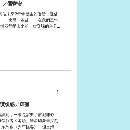
》／喬齊安
估未來2年會發生的改變，低估
 ──比爾．蓋茲 在我們童年
著機器貓從未來第一次登場的道具
扮演重要角色，也長年在讀者想要
長...
讀後感／輝彌
閱讀到，一來是需要了解犯罪心
每個作者的考驗。筆者印象最深刻
」系列跟《火車怪客》；但是海史