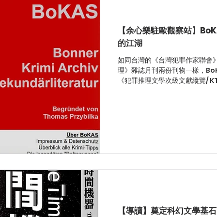
【余心樂駐歐觀察站】Bo
的江湖
如同台灣的《台灣犯罪作家聯會
理》雜誌月刊兩份刊物一樣，Bo
《犯罪推理文學次級文獻縱覽/ KT
期) 和一份月刊通訊誌《犯罪推理文
Tipp Primärl
【導讀】奠定科幻文學基石