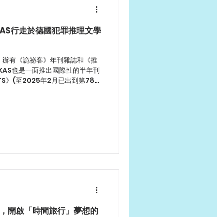
KAS行走於德國犯罪推理文學
》辦有《詭祕客》年刊雜誌和《推
KAS也是一面推出國際性的半年刊
S》(至2025年2月已出到第78
學初級文獻資訊介覽》(Krimi-
，開啟「時間旅行」夢想的