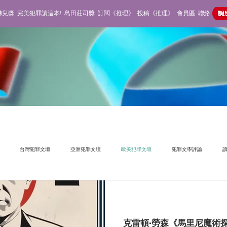
佛兒獎
完美犯罪讀這本!
島田莊司獎
訂閱《推理》
投稿《推理》
會員區
聯絡
台灣犯罪文壇
亞洲犯罪文壇
歐美犯罪文壇
犯罪文學評論
寫
克雷頓·勞森《馬里尼魔術