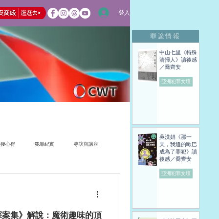
登入
罪詭情報
中山七里《特殊
清掃人》讀後感
／喬齊安
亞洲犯罪文壇
吳洗娟《那一
天，我追的歐巴
讀後心得
犯罪紀實
專訪與講座
成為了罪犯》讀
後感／喬齊安
亞洲犯罪文壇
探案集》解說：魔術趣味的頂