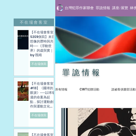
台灣犯罪作家聯會
罪詭情報
講座/展覽
林
不在場會客室
【不在場會客室
S2E9側寫】末日
想像的歷時與共
時──《浮動世
界》的虛與實｜
by 既晴
不在場側寫
罪詭情報
【不在場會客室
#13】《國球的
所有情報
CWT犯聯活動
詭祕客俱樂部活動
眼淚》──以球場
邊的命案為起
點，探討運動創
作與運動文化發
展困境──講座側
贈書抽獎活動
推理雜誌
不在場側
寫紀錄
不在場側寫
【不在場會客室