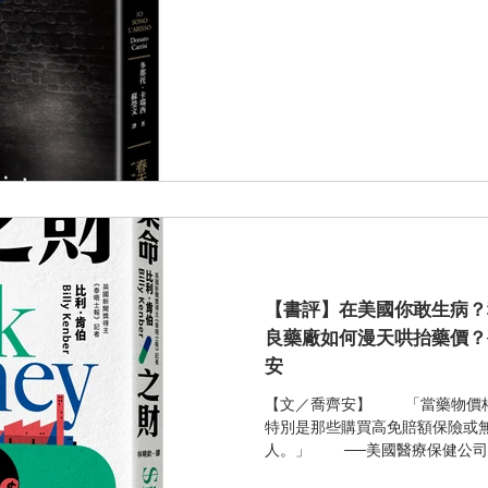
密斯的筆下塑造出是反英雄的犯
讀來主角是令人心疼且共鳴身世
【書評】在美國你敢生病？
良藥廠如何漫天哄抬藥價？
安
【文／喬齊安】 「當藥物價格
特別是那些購買高免賠額保險或
人。」 ──美國醫療保健公司GoodRx 川
接棒出征……美國總統大選正如