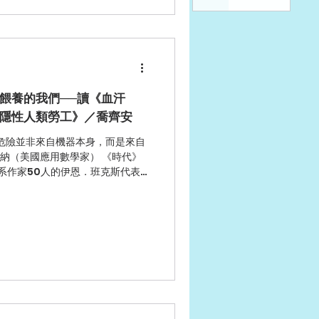
價餵養的我們──讀《血汗
的隱性人類勞工》／喬齊安
危險並非來自機器本身，而是來自
維納（美國應用數學家） 《時代》
語系作家50人的伊恩．班克斯代表
嚮往的烏托邦：超智能人工智慧會
...