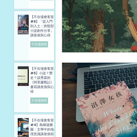
【不在場會客室
#6】「從入門
到入土：跨類型
小說創作分享」
講座側寫心得
不在場側寫
【不在場會客室
#5】小說？歷
史？談秀霖的
《阿罩霧戰記》
書寫講座側寫心
得
不在場側寫
【不在場會客室
#4】島嶼遊樂
園：文學中的地
理意識講座側寫