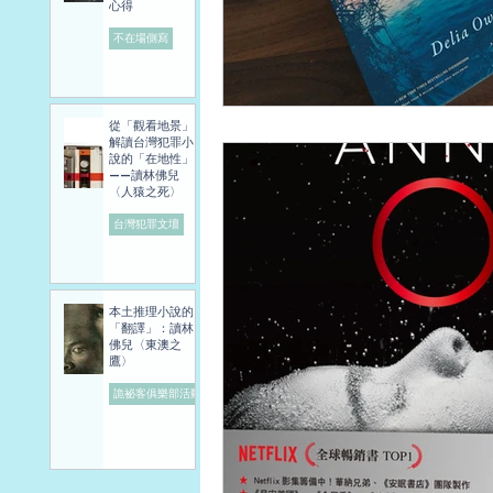
心得
不在場側寫
從「觀看地景」
解讀台灣犯罪小
說的「在地性」
——讀林佛兒
〈人猿之死〉
台灣犯罪文壇
本土推理小說的
「翻譯」：讀林
佛兒〈東澳之
鷹〉
詭祕客俱樂部活動