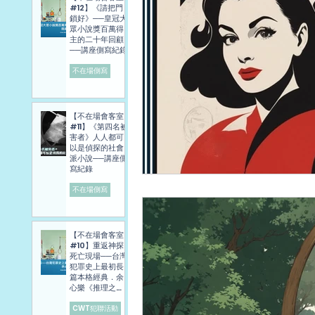
#12】《請把門
鎖好》──皇冠大
眾小說獎百萬得
主的二十年回顧
──講座側寫紀錄
不在場側寫
【不在場會客室
#11】《第四名被
害者》人人都可
以是偵探的社會
派小說──講座側
寫紀錄
不在場側寫
【不在場會客室
#10】重返神探
死亡現場──台灣
犯罪史上最初長
篇本格經典．余
心樂《推理之
旅》講座側寫報
導
CWT犯聯活動