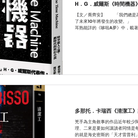
H．G．威爾斯《時間機器
【文／喬齊安】 「我們總是高
了未來10年將發生的改變。」
耳熟能詳的《哆啦A夢》中，載
「時光機」，不僅在往後故事中
的人氣道具中排名前二。而世界上最
多那托．卡瑞西《清潔工》
兇手為主角敘事的作品近年較少
理、二來是要如何讓讀者同情是
的就是海史密斯的「天才雷普利