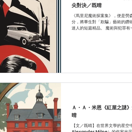
尖對決／既晴
《馬里尼魔術探案集》，便是勞
分，將畢生對「欺騙」藝術的鑽
迷人的短篇精品。 魔術與犯罪有一個共通點──欺騙。這是理解勞
森作品的核心關鍵。馬里尼，這
之所以能屢破奇案，並非靠著傳
藉著「誤導」（Misdirecti
Ａ・Ａ・米恩《紅屋之謎》
晴
【文／既晴】在世界文學的星空中
Alexander Milne）的