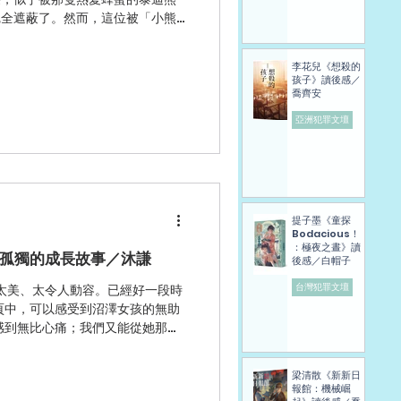
完全遮蔽了。然而，這位被「小熊
作家，對英國古典解謎推理小說的
的理解。確實，米恩是一位兒童文
李花兒《想殺的
功績，也絕對不僅止於寫了《紅屋
孩子》讀後感／
ystery，1922）這麼一部作品那麼
喬齊安
亞洲犯罪文壇
提子墨《童探
Bodacious！
：極夜之晝》讀
孤獨的成長故事／沐謙
後感／白帽子
台灣犯罪文壇
太美、太令人動容。已經好一段時
頁中，可以感受到沼澤女孩的無助
感到無比心痛；我們又能從她那浪
粹美麗。於是甜蜜與心疼不斷交
結。 故事從一場謀殺案拉開序
梁清散《新新日
獨的成長故事、和甜虐的愛情故
報館：機械崛