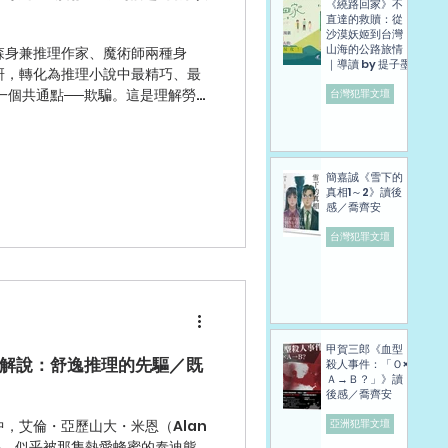
《繞路回家》不
直達的救贖：從
沙漠妖姬到台灣
山海的公路旅情
森身兼推理作家、魔術師兩種身
｜導讀 by 提子墨
研，轉化為推理小說中最精巧、最
台灣犯罪文壇
位經營魔術用品店的舞台魔術師，
統偵探的線索、證據統合，而是憑
on）手法的精準掌握。
簡嘉誠《雪下的
真相1～2》讀後
感／喬齊安
台灣犯罪文壇
甲賀三郎《血型
解說：舒逸推理的先驅／既
殺人事件：「Ｏ×
Ａ→Ｂ？」》讀
後感／喬齊安
，艾倫・亞歷山大・米恩（Alan
亞洲犯罪文壇
作家光采，似乎被那隻熱愛蜂蜜的泰迪熊