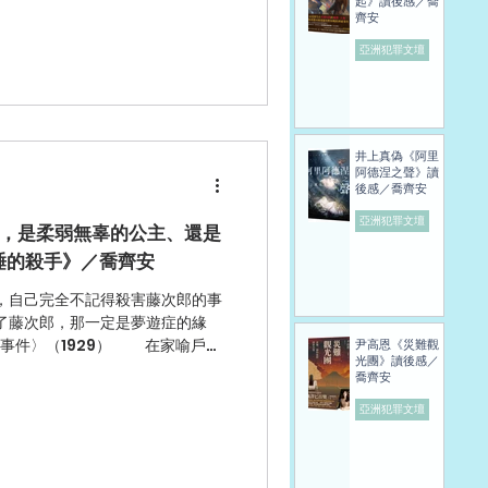
然的吐息之間，描繪出動人不已的
起》讀後感／喬
齊安
中時，結尾又安排了連續兩個反
 以下有劇透 住在沼澤旁破爛棚屋的
亞洲犯罪文壇
親的家暴而離家出走。在那之後，
一個地離開了。每天喝得爛醉、脾
奇雅一起開船出去釣魚；然而溫馨
封來自母親的信後，父親又恢復了
井上真偽《阿里
父親也不明所以地離開了家，留下
阿德涅之聲》讀
可以理解每個人為何離開；但她不
後感／喬齊安
起走？ 奇雅只去上學一天，就受
亞洲犯罪文壇
，是柔弱無辜的公主、還是
睡的殺手》／喬齊安
自己完全不記得殺害藤次郎的事
藤次郎，那一定是夢遊症的緣
929） 在家喻戶曉
尹高恩《災難觀
光團》讀後感／
婆的紡織機刺破手指，就此陷入沉
喬齊安
.
亞洲犯罪文壇