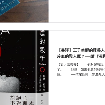
事。作者文筆細膩柔美，在大自
篇章。在沉浸於情感滿溢的情節
轉，是非常使人驚艷的作品。 ⚠️
小女孩奇雅，母親因為受不了父
哥哥姊姊們也效仿母親，一個接
氣暴躁的父親，有段時間會帶著
的父女時光十分短暫，在收到一
以往的爛醉和瘋狂。某一天，連
年僅十歲的奇雅孤獨地生活。 她
能理解的是，為什麼沒有人帶她一
【書評】王子喚醒的睡美人
不了同儕的嘲弄而逃回沼澤
冷血的殺人魔？──讀《沉
【文／喬齊安】 他對警察說，
了。 他說，如果他真的殺害了
故。 ──濱尾四郎〈夢遊殺人事件〉（1
的童話《睡美人》中，公主被巫
睡，直到一位真心愛慕著她的王..