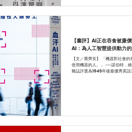
【書評】AI正在吞食被廉
AI：為人工智慧提供動力
【文／喬齊安】 「機器對社會的
使用機器的人。」 ──諾伯特．
雜誌評選為1945年後最優秀英
作《文明》系列中，描述了令人
負責大部分的工作，人類的生活已經