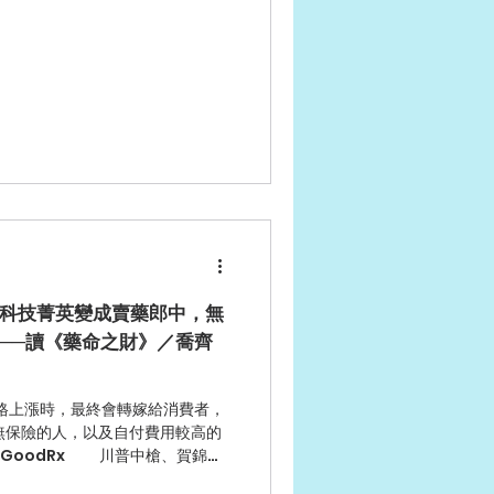
罪主角，卡瑞西的這本《清潔工》
的犯罪主角，有時不禁會
科技菁英變成賣藥郎中，無
──讀《藥命之財》／喬齊
上漲時，最終會轉嫁給消費者，
無保險的人，以及自付費用較高的
普中槍、賀錦麗
火如荼地激戰中，而兩年前由現任總