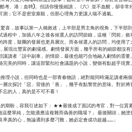
：殘酷考、港：血聘)。但請你慢慢細讀，《六》並不血醒，卻非常
可測；它不是密室廝殺，但那心理角力更讓人喘不過氣。 
試過程中，加插八年之後各候選人的訪問節錄，這種「閃前」敘
的跨度，疑團的發展也更具層次。而各候選人的訪問，均使用了
 的形式，展現出豐富的劇場感。劇情發展方面，幾乎所有的細節都沒
些讓讀者「誤中副車」的情節，最後也能巧合地融入劇情的需要
藝完美的同時，讓這部緊扣社會議題的小說，變個有點超乎現實。
一層次探討「惡」背後的「善」，幾乎有點警世的意味。對於將
不忘的人，真的是不可不看！ 
「她這麼單純，怎能適應這複雜而偽善的職場？」 最後關頭，她塗
良率真的心，無論遇到多麼刁難，她必定會成功超越……」 