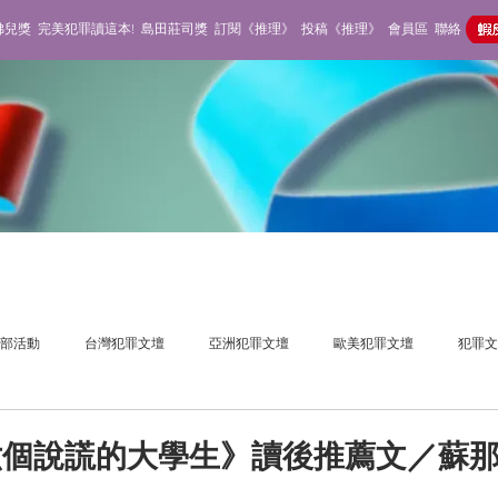
佛兒獎
完美犯罪讀這本!
島田莊司獎
訂閱《推理》
投稿《推理》
會員區
聯絡
部活動
台灣犯罪文壇
亞洲犯罪文壇
歐美犯罪文壇
犯罪文
獎活動
推理雜誌
不在場側寫
六個說謊的大學生》讀後推薦文／蘇