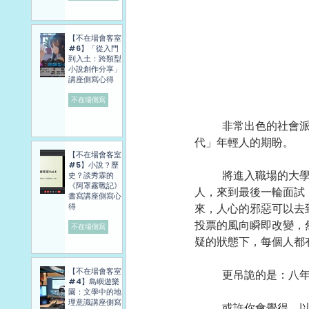
【不在場會客室
#6】「從入門
到入土：跨類型
小說創作分享」
講座側寫心得
不在場側寫
	非常出色的社會派推理小說，描寫青春的困惑與淚水，反諷社會制度的陋習，最後是寄予「新生
代」年輕人的期盼。 
【不在場會客室
#5】小說？歷
	將進入職場的大學生，對於未來充滿憧憬。面對一家夢寐以求、薪資優渥的公司，四男二女的候選
史？談秀霖的
《阿罩霧戰記》
人，來到最後一輪面試
書寫講座側寫心
來，人心的邪惡可以去
得
投票的風向瞬即改變，
不在場側寫
疑的狀態下，每個人都
【不在場會客室
	更吊詭的是：八
#4】島嶼遊樂
園：文學中的地
理意識講座側寫
	或許你會覺得，以年青人進入職場為前提的故事，題材並不算新鮮，你甚至會聯想到2009年的英國