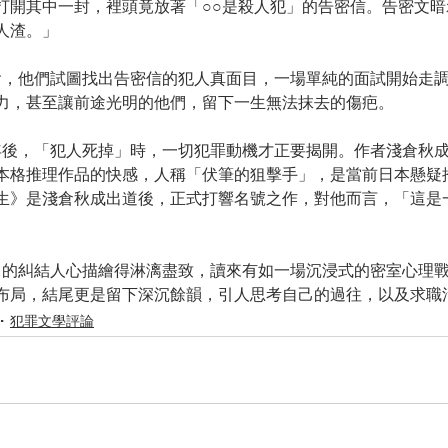
打開其中一封，裡頭竟放著「○○是殺人犯」的告密信。告密文
人渣。」
力，甚至讓前途光明的他們，留下一生無法抹去的傷疤。
本格推理作品的快感，人稱「伏筆的狙擊手」，是當前日本懸疑
生》是淺倉秋成出道後，正式打響名號之作，對他而言，「這是
布局，結尾更是留下深沉餘韻，引人思考自己的過往，以及求職
犯罪文學評論