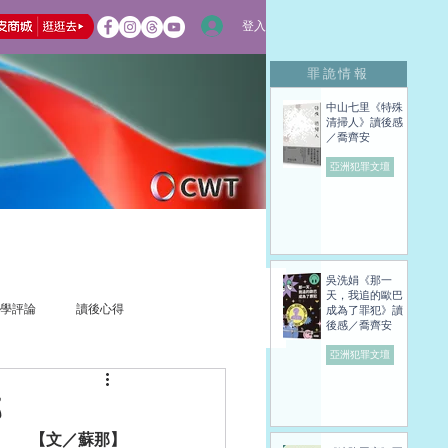
登入
罪詭情報
中山七里《特殊
清掃人》讀後感
／喬齊安
亞洲犯罪文壇
吳洗娟《那一
天，我追的歐巴
學評論
讀後心得
成為了罪犯》讀
後感／喬齊安
亞洲犯罪文壇
那
【文／蘇那】