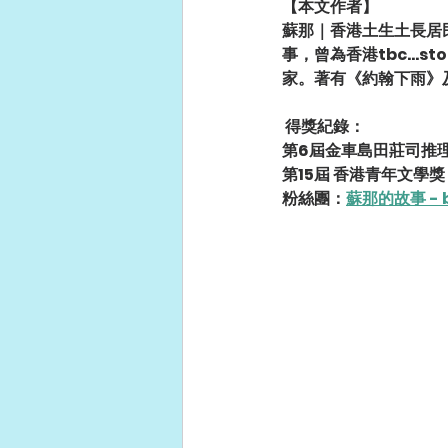
【本文作者】
蘇那｜香港土生土長居
事，曾為香港tbc..
家。著有《約翰下雨》
 得獎紀錄： 
第6屆金車島田莊司推理
第15屆 香港青年文學獎 
粉絲團：
蘇那的故事 - b