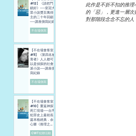
#12】《請把門
此作是不折不扣的推理
鎖好》──皇冠大
的「惡」，更進一層次
眾小說獎百萬得
主的二十年回顧
對那階段念念不忘的人
──講座側寫紀錄
不在場側寫
【不在場會客室
#11】《第四名被
害者》人人都可
以是偵探的社會
派小說──講座側
寫紀錄
不在場側寫
【不在場會客室
#10】重返神探
死亡現場──台灣
犯罪史上最初長
篇本格經典．余
心樂《推理之
旅》講座側寫報
導
CWT犯聯活動