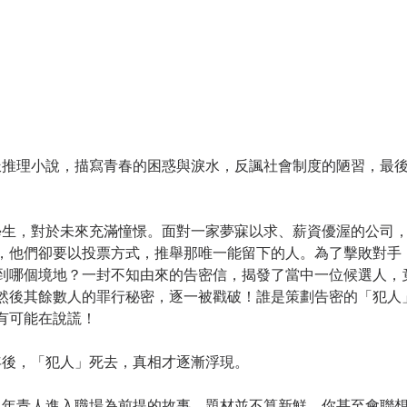
，他們卻要以投票方式，推舉那唯一能留下的人。為了擊敗對手
到哪個境地？一封不知由來的告密信，揭發了當中一位候選人，
然後其餘數人的罪行秘密，逐一被戳破！誰是策劃告密的「犯人」
有可能在說謊！
年後，「犯人」死去，真相才逐漸浮現。 