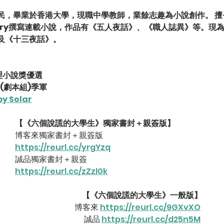
民，畢業於香港大學，現職中學教師，業餘志趣為小說創作。 擅
.story撰寫連載小說，作品有《五人夜話》、《職人誌異》等。現
及《十三夜話》。 
小說獎優選 
(劇本組)季軍 
y Solar
【《六個說謊的大學生》獨家書封＋親簽版】
博客來獨家書封＋親簽版 
https://reurl.cc/yrgYzq
誠品獨家書封＋親簽
https://reurl.cc/zZzl0k
【《六個說謊的大學生》一般版】
博客來 
https://reurl.cc/9GXvXO
誠品 
https://reurl.cc/d25n5M