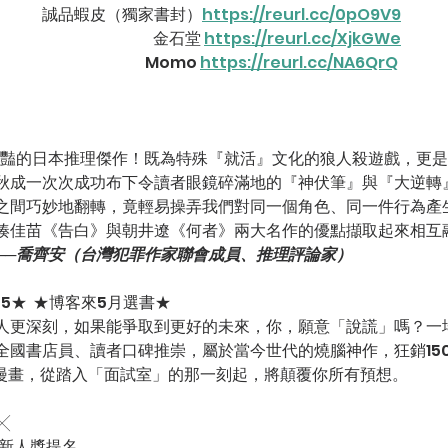
誠品蝦皮（獨家書封）
https://reurl.cc/0pO9V9
金石堂 
https://reurl.cc/XjkGWe
Momo 
https://reurl.cc/NA6QrQ
我驚豔的日本推理傑作！既為特殊『就活』文化的狼人殺遊戲，更
秋成一次次成功布下令讀者眼鏡碎滿地的『神伏筆』與『大逆轉
之間巧妙地翻轉，竟輕易操弄我們對同一個角色、同一件行為產
湊佳苗《告白》與朝井遼《何者》兩大名作的優點擷取起來相互
──
喬齊安（台灣犯罪作家聯會成員、推理評論家）
P5★  ★博客來5月選書★
人更深刻，如果能爭取到更好的未來，你，願意「說謊」嗎？一
國書店員、讀者口碑推崇，屬於當今世代的燒腦神作，狂銷150
、漫畫，從踏入「面試室」的那一刻起，將顛覆你所有預想。
╳
學新人獎提名