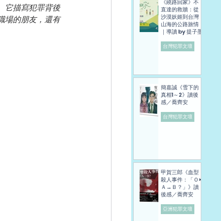
《繞路回家》不
。它描寫犯罪背後
直達的救贖：從
沙漠妖姬到台灣
職場的朋友，還有
山海的公路旅情
｜導讀 by 提子墨
台灣犯罪文壇
簡嘉誠《雪下的
真相1～2》讀後
感／喬齊安
台灣犯罪文壇
甲賀三郎《血型
殺人事件：「Ｏ×
Ａ→Ｂ？」》讀
後感／喬齊安
亞洲犯罪文壇