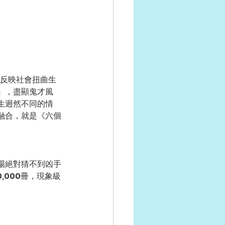
是反映社會扭曲生
』，盡顯鬼才風
生迥然不同的情
融合，就是《六個
場絕對猜不到凶手
,000冊，現象級