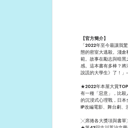
【官方簡介】
「2022年至今最讓
態的密室大逃殺。淺倉
範。故事在勵志與暗黑
感。這本書有多棒？將
說謊的大學生》了！」
★2022年本屋大賞TO
有一種「惡意」，比殺
的沉浸式心理戰，日本全
IP改編電影、舞台劇
╳席捲各大獎項與書單
★第43回吉川英治文