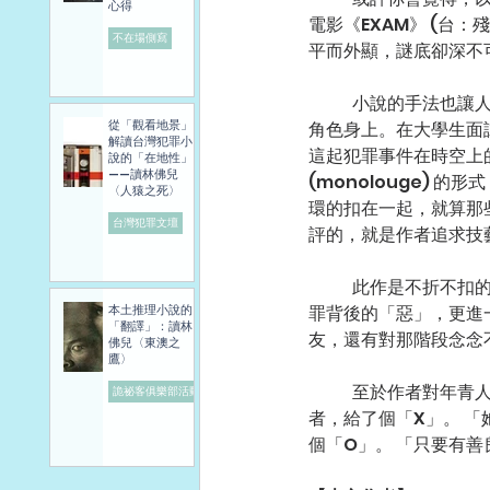
心得
電影《EXAM》 (台
不在場側寫
平而外顯，謎底卻深不
	小說的手法也讓人驚喜，故事以第一人稱敘述，上半部是男主角的視角，下半部則轉到另一位重要
從「觀看地景」
角色身上。在大學生面
解讀台灣犯罪小
這起犯罪事件在時空上
說的「在地性」
——讀林佛兒
(monolouge)
〈人猿之死〉
環的扣在一起，就算那
台灣犯罪文壇
評的，就是作者追求技
	此作是不折不扣的推理小說，但同時也是一部青春物語，絕對能同時滿足讀者兩個願望。它描寫犯
罪背後的「惡」，更進
本土推理小說的
「翻譯」：讀林
友，還有對那階段念念
佛兒〈東澳之
鷹〉
	至於作者對年青人的期盼，容我引述如下： ★★最後成了面試的考官，對一位質素還不錯的求職
詭祕客俱樂部活動
者，給了個「X」。 
個「O」。 「只要有善