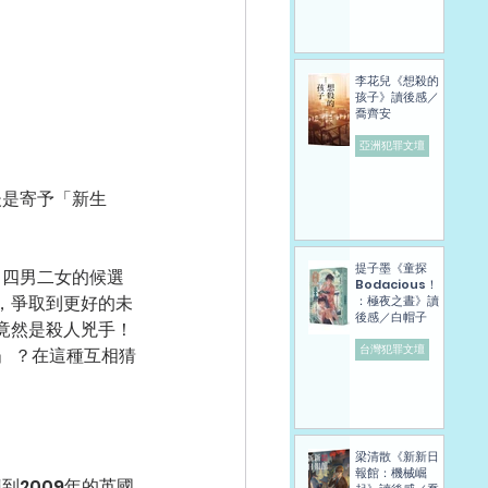
李花兒《想殺的
孩子》讀後感／
喬齊安
亞洲犯罪文壇
提子墨《童探
Bodacious！
，爭取到更好的未
：極夜之晝》讀
後感／白帽子
竟然是殺人兇手！
台灣犯罪文壇
 ？在這種互相猜
梁清散《新新日
報館：機械崛