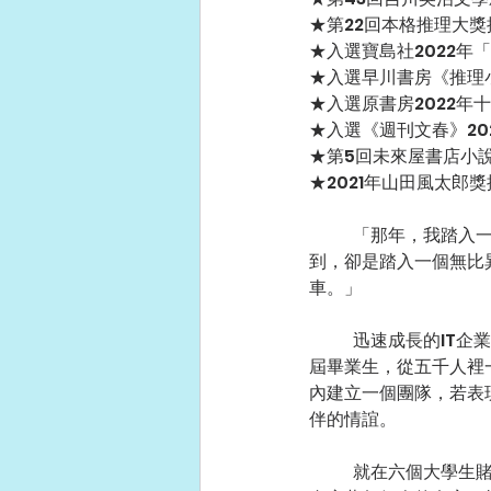
★第22回本格推理大獎
★入選寶島社2022年
★入選早川書房《推理小
★入選原書房2022年
★入選《週刊文春》20
★第5回未來屋書店小說
★2021年山田風太郎
	「那年，我踏入一生必定走進一次，再平凡不過的面試室，以為那是象徵美好人生的起點，沒想
到，卻是踏入一個無比
車。」
	迅速成長的IT企業祭出高薪，首次招募社會新鮮人，就讀大學三年級的波多野祥吾，與其他五名應
屆畢業生，從五千人裡
內建立一個團隊，若表
伴的情誼。
	就在六個大學生賭上未來生涯，進行最終面試的途中，意外在面試室的角落發現了六封信，上面各