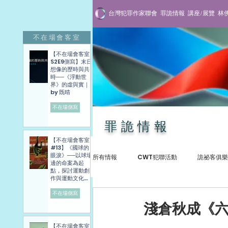
台灣犯罪作家聯會
罪詭情報
講座/展覽
林
不在場會客室
【不在場會客室
S2E9側寫】末日
想像的歷時與共
時──《浮動世
界》的虛與實｜
by 既晴
不在場側寫
罪詭情報
【不在場會客室
#13】《國球的
眼淚》──以球場
所有情報
CWT犯聯活動
詭祕客俱樂
邊的命案為起
點，探討運動創
作與運動文化發
展困境──講座側
寫紀錄
不在場側寫
犯罪紀實
專訪與講座
贈書抽
淺倉秋成《
【不在場會客室