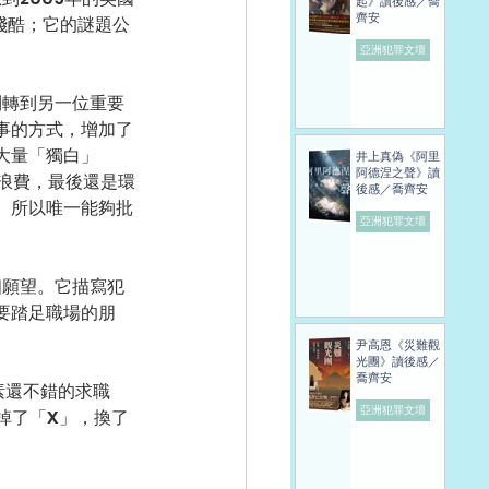
起》讀後感／喬
齊安
殘酷；它的謎題公
亞洲犯罪文壇
事的方式，增加了
大量「獨白」
井上真偽《阿里
阿德涅之聲》讀
有浪費，最後還是環
後感／喬齊安
。所以唯一能夠批
亞洲犯罪文壇
 
要踏足職場的朋
尹高恩《災難觀
光團》讀後感／
喬齊安
亞洲犯罪文壇
掉了「X」，換了