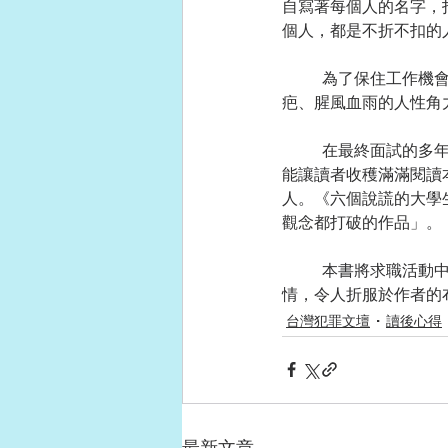
自寫著每個人的名字，
個人，都是不折不扣的
	為了保住工作機會，他們試圖找出告密信的犯人真面目，一場單純的面試開始走調，變成互揭瘡
疤、腥風血雨的人性角
	在最終面試的多年後，「犯人死掉」時，一切犯罪動機才正要揭開。作者淺倉秋成善於營造伏筆，
能讓讀者收穫滿滿閱讀
人。《六個說謊的大學
觀念都打破的作品」。
	本書將求職活動中的糾結人心描繪得淋漓盡致，讀來有如一場沉浸式的密室心理戰，不斷翻轉的劇
情，令人折服於作者的
台灣犯罪文壇
讀後心得
最新文章