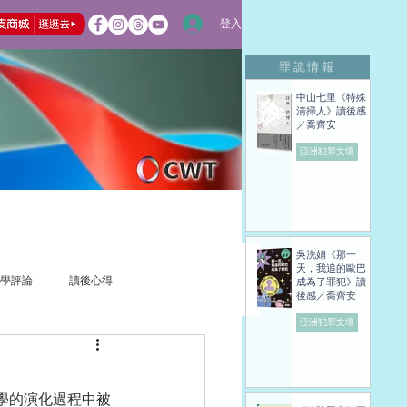
登入
罪詭情報
中山七里《特殊
清掃人》讀後感
／喬齊安
亞洲犯罪文壇
吳洗娟《那一
天，我追的歐巴
學評論
讀後心得
成為了罪犯》讀
後感／喬齊安
亞洲犯罪文壇
學的演化過程中被