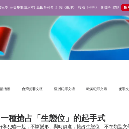
佛兒獎
完美犯罪讀這本!
島田莊司獎
訂閱《推理》
投稿《推理》
會員區
聯絡
部活動
台灣犯罪文壇
亞洲犯罪文壇
歐美犯罪文壇
犯罪文
獎活動
推理雜誌
不在場側寫
，一種搶占「生態位」的起手式
好和犯聯一起，不斷變形、與時俱進，搶占生態位，不在類型文