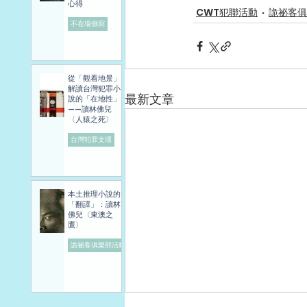
心得
CWT犯聯活動
詭祕客俱
不在場側寫
從「觀看地景」
解讀台灣犯罪小
最新文章
說的「在地性」
——讀林佛兒
〈人猿之死〉
台灣犯罪文壇
本土推理小說的
「翻譯」：讀林
佛兒〈東澳之
鷹〉
詭祕客俱樂部活動