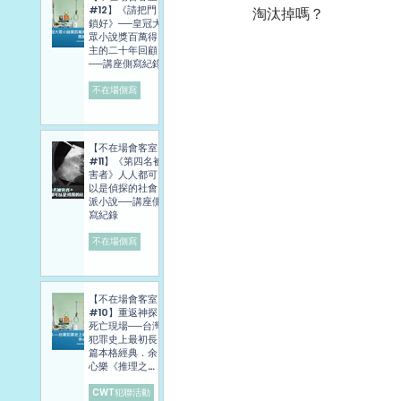
#12】《請把門
淘汰掉嗎？
鎖好》──皇冠大
眾小說獎百萬得
主的二十年回顧
──講座側寫紀錄
不在場側寫
【不在場會客室
#11】《第四名被
害者》人人都可
以是偵探的社會
派小說──講座側
寫紀錄
不在場側寫
【不在場會客室
#10】重返神探
死亡現場──台灣
犯罪史上最初長
篇本格經典．余
心樂《推理之
旅》講座側寫報
導
CWT犯聯活動