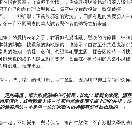
不在場會客室」（像極了愛情），俊偉教授與敘銘老師深入淺出
紹了自己的創作理念與模式。講座中俊偉教授從「型塑偵探」、
回」、「神話學：正義與邪惡的對抗」，四個有趣的角度切入主
，令來自不同國家的華人讀者與作者們聽得意猶未盡！
他筆下的愛情表象入手，在看似充滿迷亂、懸疑的情節裡，細細
本質的關聯，被隱藏的動機探索，也提示了自古至今共通也深沉
常見的婚姻、情愛、名利、慾望等犯罪主題，揉合因應時下科技
可能繁複的諸多人際互動與關聯，甚至在不同時期的葉桑小說裡
與時俱進、推陳出新。
態位」時，詭小編也很用力抄了筆記，因為與犯聯成立的理念極
一定的閥值，權力跟資源將自行複製，比如：舉辦文學獎、講座
心過度演化，或者數量太多～作家自然會從演化樹上面的共祖，找
的會被淘汰～不是每一位作家都可以持續有好作品出版的。」
聯一起，不斷變形、與時俱進，搶占生態位，不在類型文學的演