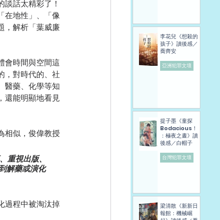
的談話太精彩了！
「在地性」、「像
題，解析「葉威廉
李花兒《想殺的
孩子》讀後感／
喬齊安
體會時間與空間這
亞洲犯罪文壇
的，對時代的、社
、醫藥、化學等知
，還能明顯地看見
提子墨《童探
Bodacious！
為相似，俊偉教授
：極夜之晝》讀
後感／白帽子
、重視出版、
台灣犯罪文壇
到解藥或演化
化過程中被淘汰掉
梁清散《新新日
報館：機械崛