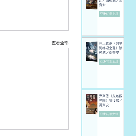
起》讀後感／喬
齊安
亞洲犯罪文壇
查看全部
井上真偽《阿里
阿德涅之聲》讀
後感／喬齊安
亞洲犯罪文壇
尹高恩《災難觀
光團》讀後感／
喬齊安
亞洲犯罪文壇