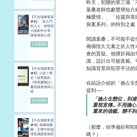
昨天，犯聯的第三場「
葉桑老師也獻聲簡短介
極愛情」、「短篇與章
【不在場會客室
#6】「從入門
探案系列」的特別之處
到入土：跨類型
小說創作分享」
講座側寫心得
閱讀葉桑，不可能不從
不在場側寫
兩個恆久元素之於人性
會的質疑。他擅於藉由
識，設計出可能直截、
知識背景與犯罪手法的
【不在場會客室
#5】小說？歷
史？談秀霖的
在結語介紹的「搶占生
《阿罩霧戰記》
書寫講座側寫心
提到──
得
「搶占生態位，到達
不在場側寫
重視宣傳… 不用擔
重來的借鑑。辦不到
【不在場會客室
#4】島嶼遊樂
（那麼，你準備好和犯
園：文學中的地
嗎？）
理意識講座側寫