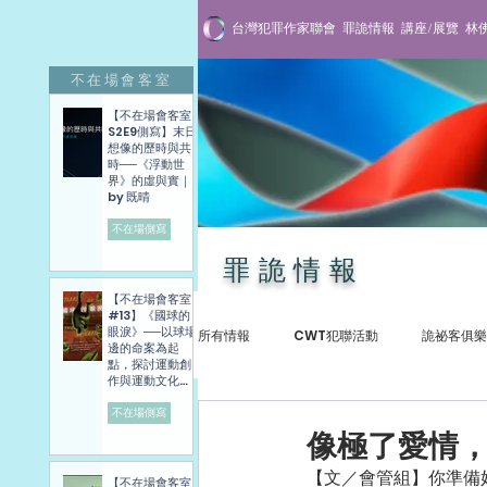
台灣犯罪作家聯會
罪詭情報
講座/展覽
林
不在場會客室
【不在場會客室
S2E9側寫】末日
想像的歷時與共
時──《浮動世
界》的虛與實｜
by 既晴
不在場側寫
罪詭情報
【不在場會客室
#13】《國球的
眼淚》──以球場
所有情報
CWT犯聯活動
詭祕客俱樂
邊的命案為起
點，探討運動創
作與運動文化發
展困境──講座側
寫紀錄
不在場側寫
犯罪紀實
專訪與講座
贈書抽
像極了愛情
【文／會管組】你準備
【不在場會客室