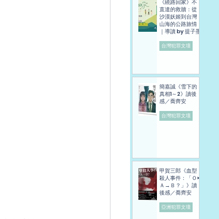
《繞路回家》不
直達的救贖：從
沙漠妖姬到台灣
山海的公路旅情
｜導讀 by 提子墨
台灣犯罪文壇
簡嘉誠《雪下的
真相1～2》讀後
感／喬齊安
台灣犯罪文壇
甲賀三郎《血型
殺人事件：「Ｏ×
Ａ→Ｂ？」》讀
後感／喬齊安
亞洲犯罪文壇