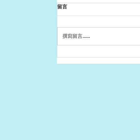
留言
撰寫留言......
【不在場會客室S2E9側寫】
末日想像的歷時與共時
──《浮動世界》的虛與實｜
by 既晴