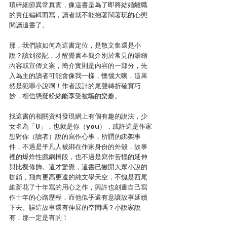
瑣碎細節異常真實，像這書是為了即將結婚離職
的責任編輯而寫，讀者就不能抱著鬧著玩的心態
閱讀這書了。
那，我們該如何為這書定位，是散文集還是小
說？讀到後記，才醒覺書本簡介別於常見的濃縮
內容或宣傳文案，簡介實則是內容的一部分，先
入為主的讀者可能會像我一樣，懊惱大嚷，這果
然是犯罪小說啊！作者設計的尾聲轉折確實巧
妙，相信懸疑粉絲能享受被騙的樂趣。
找這書的相關資料發現網上有個有趣的說法，少
女名為「U」，也就是你（you），或許這是作家
想對你（讀者）說的寫作心事，所謂的綁架事
件，不過是平凡人被綁在作家身份的外殼，故事
裡的爆炸性戲劇橋段，也不過是寫作苦惱的延伸
與比擬修飾。這才驚覺，這書已撇開大眾小說的
枷鎖，飛向更高更遠的純文學天空，不愧是西尾
維新花了十年寫的用心之作，興許也刻畫自己寫
作十年的心路歷程，而他似乎還有意讓故事延續
下去。誒這故事還有伸展的空間嗎？小說家說
有，那一定是有的！