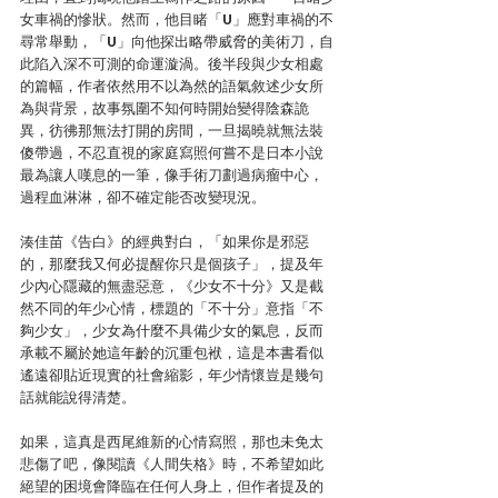
女車禍的慘狀。然而，他目睹「U」應對車禍的不
尋常舉動，「U」向他探出略帶威脅的美術刀，自
此陷入深不可測的命運漩渦。後半段與少女相處
的篇幅，作者依然用不以為然的語氣敘述少女所
為與背景，故事氛圍不知何時開始變得陰森詭
異，彷彿那無法打開的房間，一旦揭曉就無法裝
傻帶過，不忍直視的家庭寫照何嘗不是日本小說
最為讓人嘆息的一筆，像手術刀劃過病瘤中心，
過程血淋淋，卻不確定能否改變現況。
湊佳苗《告白》的經典對白，「如果你是邪惡
的，那麼我又何必提醒你只是個孩子」，提及年
少內心隱藏的無盡惡意，《少女不十分》又是截
然不同的年少心情，標題的「不十分」意指「不
夠少女」，少女為什麼不具備少女的氣息，反而
承載不屬於她這年齡的沉重包袱，這是本書看似
遙遠卻貼近現實的社會縮影，年少情懷豈是幾句
話就能說得清楚。
如果，這真是西尾維新的心情寫照，那也未免太
悲傷了吧，像閱讀《人間失格》時，不希望如此
絕望的困境會降臨在任何人身上，但作者提及的