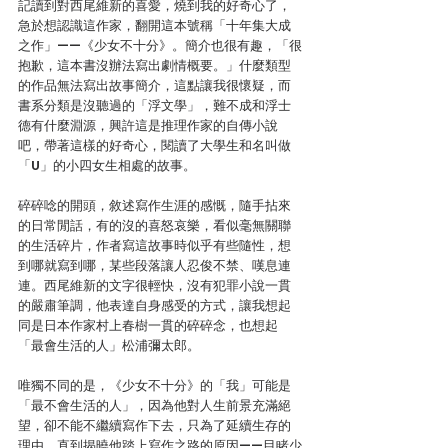
記讀到對西尾維新的喜愛，燒到我的好奇心了，
急於想認識這作家，翻開這本號稱「十年集大成
之作」——《少女不十分》。簡介也很有趣，「很
抱歉，這本書沒辦法寫出劇情概要。」什麼類型
的作品無法寫出故事簡介，這點讓我很懷疑，而
書系分類是沒聽過的「浮文學」，難不成和浮士
德有什麼淵源，興許這是推理作家的自傳小說
吧，帶著這樣的好奇心，閱讀了大學生和名叫做
「U」的小四女生相處的故事。
碎碎唸的開頭，敘述寫作生涯的感慨，隨手拈來
的日常閒話，有的沒的喜怒哀樂，看似毫無關聯
的生活碎片，作者寫這故事時似乎有些隨性，想
到哪就寫到哪，某些段落讓人忍俊不禁、嘆息連
連。西尾維新的文字很輕快，沒有犯罪小說一貫
的嚴肅筆調，他表達自身感受的方式，讓我想起
同是日本作家村上春樹一貫的碎碎念，也想起
「最會生活的人」松浦彌太郎。
唯獨不同的是，《少女不十分》的「我」可能是
「最不會生活的人」，因為他對人生前景充滿絕
望，卻不能不繼續寫作下去，只為了延續生存的
理由，直到揭曉他踏上寫作之路的原因——目睹少