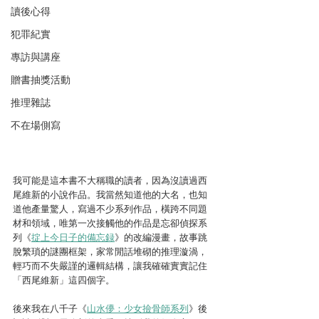
讀後心得
犯罪紀實
專訪與講座
贈書抽獎活動
推理雜誌
不在場側寫
我可能是這本書不大稱職的讀者，因為沒讀過西
尾維新的小說作品。我當然知道他的大名，也知
道他產量驚人，寫過不少系列作品，橫跨不同題
材和領域，唯第一次接觸他的作品是忘卻偵探系
列《
掟上今日子的備忘録
》的改編漫畫，故事跳
脫繁瑣的謎團框架，家常閒話堆砌的推理漩渦，
輕巧而不失嚴謹的邏輯結構，讓我確確實實記住
「西尾維新」這四個字。
後來我在八千子《
山水儚：少女撿骨師系列
》後