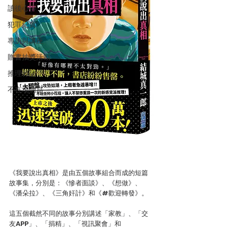
讀後心得
犯罪紀實
專訪與講座
贈書抽獎活動
推理雜誌
不在場側寫
《我要說出真相》是由五個故事組合而成的短篇
故事集，分別是：《慘者面談》、《想做》、
《潘朵拉》、《三角奸計》和《#歡迎轉發》。
這五個截然不同的故事分別講述「家教」、「交
友APP」、「捐精」、「視訊聚會」和