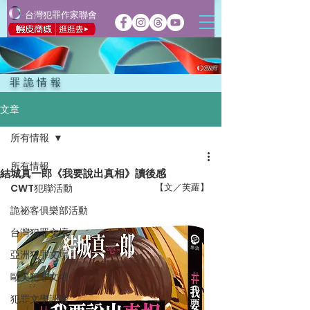
台灣犯罪作家聯會
罪詭情報
文章
所有情報
所有情報
結城真一郎《我要說出真相》讀後感
【文／芙蘿】
CWT犯聯活動
詭祕客俱樂部活動
台灣犯罪文壇
亞洲犯罪文壇
歐美犯罪文壇
犯罪文學評論