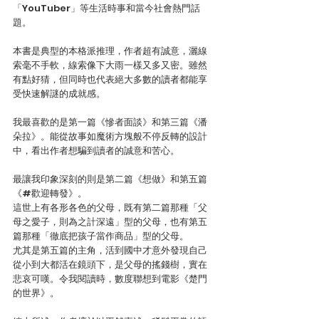
「YouTuber」等生活時事和當今社會熱門話
題。
本書是典型的本格派推理，作者超有誠意，灑線
索毫不手軟，線索像下大雨一樣又多又密。雖然
有點好猜，但同時也代表絕大多數的讀者都能享
受快速解謎的成就感。
我最喜歡的是第一篇《慘者面談》和第三篇《潘
朵拉》。能從故事如魔術方塊般不停反轉的設計
中，看出作者想騙到讀者的誠意和苦心。
最讓我印象深刻的則是第二篇《想做》和第五篇
《#歡迎轉發》。
這世上有各形各色的父母，既有第二篇那種「父
母之愛子，則為之計深遠」型的父母，也有第五
篇那種「徹底把孩子當作商品」型的父母。
尤其是第五篇的主角，活到國中才意外發現自己
從小到大都活在鏡頭下，是父母的搖錢樹，實在
悲哀可嘆。令我閱讀時，數度聯想到電影《楚門
的世界》。