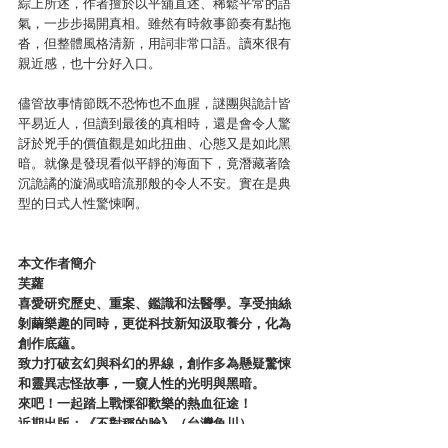
綜上所述，作者擅於以平舖直述、稀鬆平常的語
氣，一步步揭開真相。雖然有時敘事節奏有點拖
沓，但整體風格清新，用詞非常口語。讀來很有
親近感，也十分好入口。
儘管故事情節既不恐怖也不血腥，謎團與詭計皆
平易近人，但讀到最後的真相時，還是會令人驚
訝於兇手的價值觀是如此扭曲、心態又是如此黑
暗。就像是發現看似平靜的海面下，竟潛藏著陰
沉詭譎的漩渦或暗流那般的令人不安。實在是典
型的日式人性驚悚啊。
本文作者簡介
芙蘿
喜愛研究歷史、重案、鑑識和法醫學。享受抽絲
剝繭樂趣的同時，更從科技新知汲取養分，化為
創作底蘊。
致力打破玄幻與科幻的界線，創作多為懸疑驚悚
和靈異志怪故事，一窺人性的光明與黑暗。
來吧！一起踏上戰慄卻歡樂的熱血征途！
近期出版：《不對稱的臉》（台灣角川）
亞洲犯罪文壇