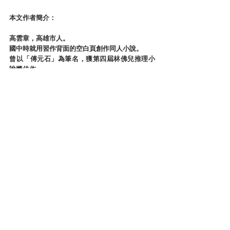
本文作者簡介：
高雲章，高雄市人。
國中時就用習作背面的空白頁創作同人小說。
曾以「傅元石」為筆名，獲第四屆林佛兒推理小
說獎佳作。
作品散見於早期之推理雜誌、部落格、POPO原
創、方格子等相關網站。
部落格：黑夜降臨時
https://zcc1234.pixnet.net/blog
Facebook：黑夜降臨時 - 王萬里與霍士圖的推
理小說
https://www.facebook.com/NightArrive
Tumblr：王萬里與霍士圖的辦公室
https://www.tumblr.com/cloudkuo
Penana：
https://www.penana.com/user/153143/
讀後心得
亞洲犯罪文壇