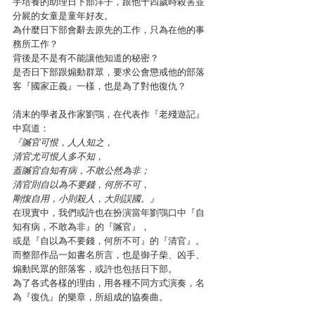
手培養的助理日下部洋子，跟他十四歲時殺害並
分屍的女童是童年好友。
為什麼日下部會辭去原先的工作，只為在他的事
務所工作？
背後是不是有不能讓他知道的秘密？
是否日下部跟煽動群眾，要求公會懲戒他的部落
客『國家正義』一樣，也是為了對他復仇？
清末的學者及作家劉鶚，在代表作『老殘遊記』
中寫道：
『贓官可恨，人人知之，
清官尤可恨人多不知，
蓋贓官自知有病，不敢公然為非；
清官則自以為不要錢，何所不可，
剛愎自用，小則殺人，大則誤國。』
在現實中，我們或許也在扮演當年劉鶚口中『自
知有病，不敢為非』的『贓官』，
或是『自以為不要錢，何所不可』的『清官』。
而整部作品一如書名所言，也是御子柴、凶手、
煽動民眾的部落客，或許也包括日下部。
為了各式各樣的理由，用各種不同方式演奏，名
為『復仇』的樂章，所組成的協奏曲。