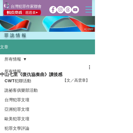
台灣犯罪作家聯會
罪詭情報
文章
所有情報
所有情報
中山七里《復仇協奏曲》讀後感
【文／高雲章】
CWT犯聯活動
詭祕客俱樂部活動
台灣犯罪文壇
亞洲犯罪文壇
歐美犯罪文壇
犯罪文學評論