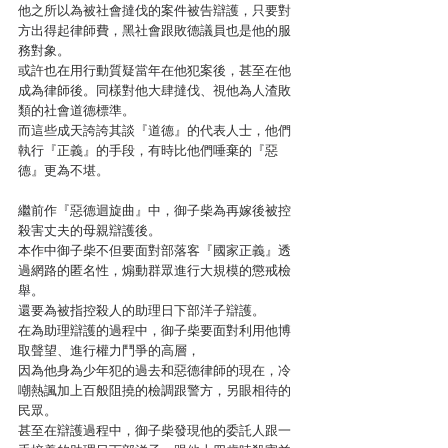
他之所以為被社會撻伐的案件被告辯護，只要對
方出得起律師費，黑社會跟敗德議員也是他的服
務對象。
或許也在用行動質疑當年在他犯案後，甚至在他
成為律師後。同樣對他大肆撻伐、視他為人渣敗
類的社會道德標準。
而這些成天誇誇其談『道德』的代表人士，他們
執行『正義』的手段，有時比他們唾棄的『惡
德』更為不堪。
繼前作『惡德迴旋曲』中，御子柴為再嫁後被控
殺害丈夫的母親辯護後。
本作中御子柴不但要面對部落客『國家正義』透
過網路的匿名性，煽動群眾進行大規模的懲戒檢
舉。
還要為被指控殺人的助理日下部洋子辯護。
在為助理辯護的過程中，御子柴要面對利用他博
取聲望、進行權力鬥爭的高層，
因為他身為少年犯的過去和惡德律師的現在，冷
嘲熱諷加上百般阻撓的檢調跟警方，另眼相待的
民眾。
甚至在辯護過程中，御子柴發現他的委託人跟一