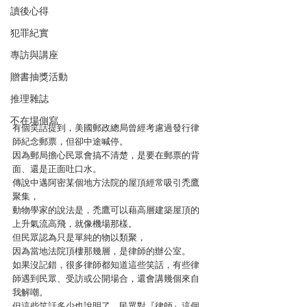
讀後心得
犯罪紀實
專訪與講座
贈書抽獎活動
推理雜誌
不在場側寫
有個笑話提到，美國郵政總局曾經考慮過發行律
師紀念郵票，但卻中途喊停。
因為郵局擔心民眾會搞不清楚，是要在郵票的背
面、還是正面吐口水。
傳說中邁阿密某個地方法院的屋頂經常吸引禿鷹
聚集，
動物學家的說法是，禿鷹可以藉高層建築屋頂的
上升氣流高飛，就像機場那樣。
但民眾認為只是單純的物以類聚，
因為當地法院頂樓那幾層，是律師的辦公室。
如果沒記錯，很多律師都知道這些笑話，有些律
師遇到民眾、受訪或公開場合，還會講幾個來自
我解嘲。
但這些笑話多少也說明了，民眾對『律師』這個