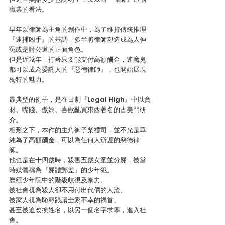
職業的看法。
早年以律師為主角的創作中，為了維持傳統推理
『逮捕凶手』的基調，多半將律師塑造成為人伸
冤或是討公道的正面角色。
但是近幾年，打著只要能支付高額酬金，連魔鬼
都可以成為委託人的『惡德律師』，也開始展現
獨特的魅力。
最典型的例子，是在日劇『Legal High』中以貪
財、嘴賤、傲嬌、喜歡亂買東西著名的古美門研
介。
相形之下，本作的主角御子柴禮司，並不光是單
純為了高額酬金，可以為任何人辯護的惡德律
師。
他也是在十四歲時，殺害五歲女童並分屍，被當
時媒體稱為『屍體郵差』的少年犯。
歷經少年院中的階級歧視及暴力、
被社會視為殺人卻不用付出代價的人渣、
被家人視為恥辱跟讓全家不幸的禍首、
甚至被迫改換姓名，以另一個名字求學，進入社
會。