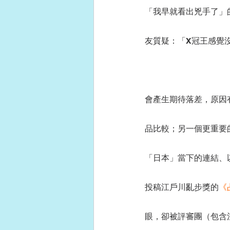
「我早就看出兇手了」
友質疑：「X冠王感覺
會產生期待落差，原因
品比較；另一個更重要
「日本」當下的連結、
投稿江戶川亂步獎的
《
眼，卻被評審團（包含