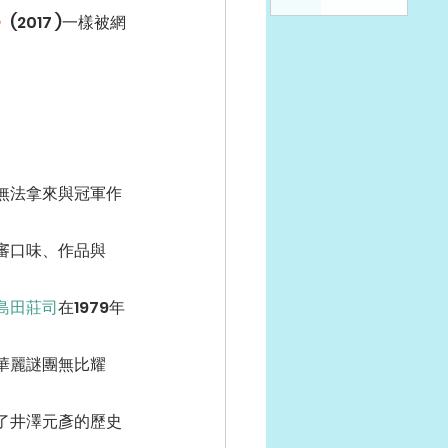
》
(2017 )一樣被網
無法拿來與冠軍作
審口味、作品與
島田莊司
在1979年
華麗謎團無比耀
了井澤元彥的歷史