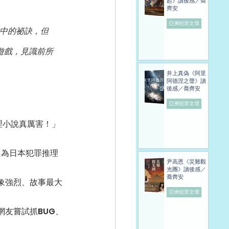
起》讀後感／喬
齊安
亞洲犯罪文壇
中的祕訣，但
遊戲，見識前所
井上真偽《阿里
阿德涅之聲》讀
後感／喬齊安
亞洲犯罪文壇
理小說真厲害！」
選為日本犯罪推理
尹高恩《災難觀
光團》讀後感／
喬齊安
象強烈、故事最大
亞洲犯罪文壇
友嘗試抓BUG、