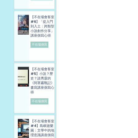
【不在場會客室
#6】「從入門
到入土：跨類型
小說創作分享」
講座側寫心得
不在場側寫
【不在場會客室
#5】小說？歷
史？談秀霖的
《阿罩霧戰記》
書寫講座側寫心
得
不在場側寫
【不在場會客室
#4】島嶼遊樂
園：文學中的地
理意識講座側寫