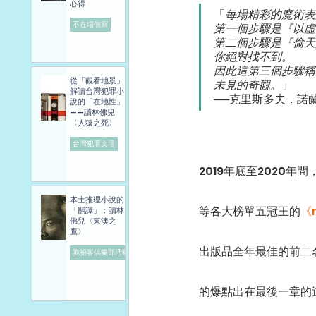
心得
「
每場精彩的魔術表
不在場側寫
第一個步驟是『以虛
第二個步驟是『偷天
你絕對找不到。
因此這第三個步驟稱
從「觀看地景」
未見的奇觀。
」
解讀台灣犯罪小
──克里斯多夫．諾蘭
說的「在地性」
——讀林佛兒
〈人猿之死〉
台灣犯罪文壇
2019年底至2020
本土推理小說的
等各大榜單五冠王的
《
「翻譯」：讀林
佛兒〈東澳之
鷹〉
出版品全年最佳的前二
詭祕客俱樂部活動
的爆點出在最後一章的