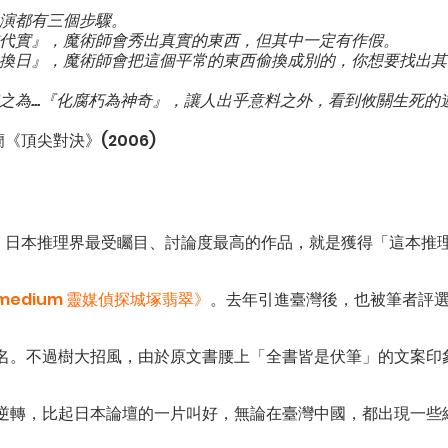
演都有三個步驟。
代實』，魔術師會秀出真實的東西，但其中一定有作假。
換日』，魔術師會把這個平常的東西偷換成別的，你想要找出其
之為...『化腐朽為神奇』，讓人出乎意料之外，看到攸關生死的
《頂尖對決》(2006)
年間，日本推理界最受矚目、討論度最高的作品，就是獲得「這本推
medium 靈媒偵探城塚翡翠》
。去年引進臺灣後，也被筆者評
名。不過樹大招風，由於原文書腰上「全書皆是伏筆」的文案印
逆轉，比起日本論壇的一片叫好，無論在臺灣中國，都出現一些網