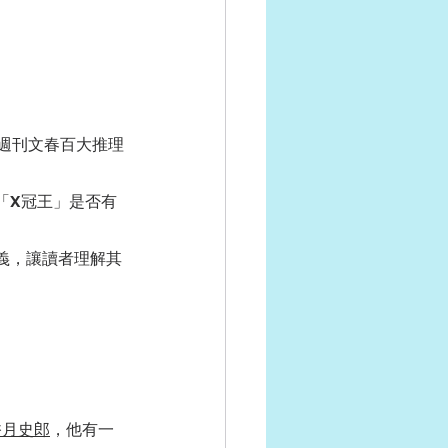
「週刊文春百大推理
「X冠王」是否有
義，讓讀者理解其
香月史郎
，他有一