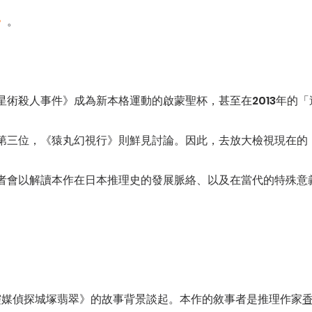
》
。
星術殺人事件》成為新本格運動的啟蒙聖杯，甚至在2013年的
第三位，《猿丸幻視行》則鮮見討論。因此，去放大檢視現在的
者會以解讀本作在日本推理史的發展脈絡、以及在當代的特殊意
 靈媒偵探城塚翡翠》的故事背景談起。本作的敘事者是推理作家