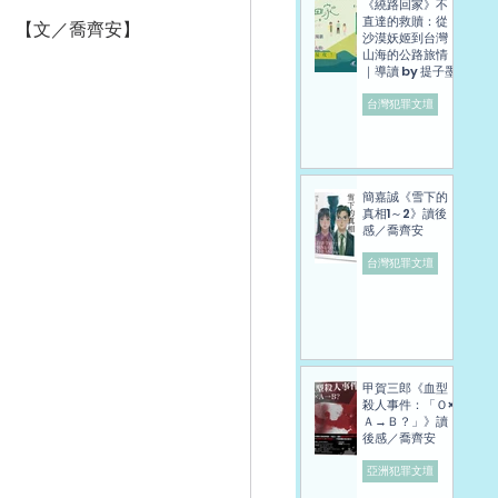
《繞路回家》不
直達的救贖：從
　【文／喬齊安】
沙漠妖姬到台灣
山海的公路旅情
｜導讀 by 提子墨
台灣犯罪文壇
簡嘉誠《雪下的
真相1～2》讀後
感／喬齊安
台灣犯罪文壇
甲賀三郎《血型
殺人事件：「Ｏ×
Ａ→Ｂ？」》讀
後感／喬齊安
亞洲犯罪文壇