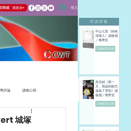
登入
罪詭情報
中山七里《特殊
清掃人》讀後感
／喬齊安
亞洲犯罪文壇
吳洗娟《那一
天，我追的歐巴
學評論
讀後心得
成為了罪犯》讀
後感／喬齊安
亞洲犯罪文壇
rt 城塚