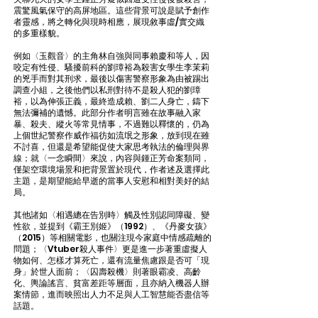
震驚風氣保守的高屏地區。這些背景可說是賦予創作
者靈感，將之轉化與現時相應，展現敘事虛∕實交織
的多重樣貌。
例如〈玉觀音〉的主角林自強與同事賴慶和等人，因
咬定有性侵、騷擾前科的劉璋裕為殺害女學生李茉莉
的兇手而對其刑求，最後以傷害警察形象為由被踢出
調查小組，之後他們以私刑對待不是殺人犯的劉璋
裕，以為伸張正義，最終造成賴、劉二人身亡，鑄下
無法彌補的遺憾。此部分作者明言雖在故事融入家
暴、殺夫、縱火等常見情事，不過難以釋懷的，仍為
上個世紀警察作威作福彷如流氓之形象，放到現在雖
不討喜，但還是希望能促使大家思考執法的倫理與界
線；就〈一念瞬間〉來說，內容與鍾正芳命案類同，
僅架空環境場景和把背景置於現代，作者述及選擇此
主題，是期望能給早逝的當事人安慰和相對美好的結
局。
其他諸如〈相遇總在告別時〉觸及性別認同障礙、變
性欲，並提到《霸王別姬》（1992）、《丹麥女孩》
（2015）等相關電影，也關注現今家庭中情感疏離的
問題；〈Vtuber殺人事件〉更是進一步著重虛擬人
物如何、怎樣才算死亡，還有流量焦慮跟是否可「現
身」於世人面前；〈囚壽殺機〉則著眼霸凌、高齡
化、輿論謠言、貧富差距等層面，且亦納入機器人辦
案情節，進而映照出人力不足與人工智慧能否盡信等
話題。