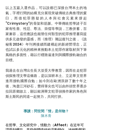
以上五篇入選作品，可以說都已深接台灣本土的地
氣，字裡行間的結構充分展現突破傳統古典推理的窠
臼，而借犯罪懸疑的人本與社會元素來撐起
“Crimystery”的骨架和筋脈。中華傳統哲學諸子百
家有性善、性惡、尊法、崇儒等學說，三教併蓄，百
家兼容，這些應該也能替任何類型的犯罪推理書寫提
供多元啟發的靈感，而《推理》雜誌復刊之後，《詭
秘客2024》年刊將接續而建構起的新經營理念，正
也試以多元化的精神來推動本土犯罪作家取材與下筆
風格的多面性，藉以行穩致遠達到與國際接軌融合的
目標。
我過去在台灣出生長大並受大學教育，因而在走犯罪
偵探推理文學這條路，是以深耕本土、立足華文世界
進而接軌國際自勉；如今則在歐洲浪跡了數十年之
後，淘盡江河砂石，覺得筆尖也可以由外頭世界逐步
拉回原鄉故土，願以歐洲華文犯罪偵推作家的角色與
斯土斯民的同道一起努力，共同打拼。
導讀：問世間「情」是何物？
陳木青
在哲學、文化研究中，情動力（Affect）在近年可
謂受到矚目，意指個體情緒的流動變化，涵納動態和