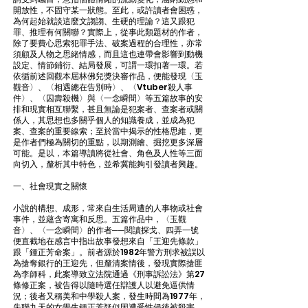
開放性，不固守某一狀態。至此，或許讀者會困惑，
為何起始就談這麼文謅謅、生硬的理論？這又跟犯
罪、推理有何關聯？實際上，從事此類題材的作者，
除了要費心思索犯罪手法、破案過程的合理性，亦常
須顧及人物之思緒情感，而且這也連帶會影響到動機
設定、情節鋪衍、結局發展，可謂一環扣著一環。若
依循前述回觀本屆林佛兒獎決審作品，便能發現〈玉
觀音〉、〈相遇總在告別時〉、〈Vtuber殺人事
件〉、〈囚壽殺機〉與〈一念瞬間〉等五篇故事的安
排和現實相互聯繫，甚且無論是犯案者、查案者或關
係人，其思想也多關乎個人的知識養成，並成為犯
案、查案的重要線索；至於當中揭示的性格思維，更
是作者們極為關切的重點，以期測繪、掘挖更多深層
可能。是以，本篇導讀將從社會、角色及人性等三面
向切入，釐析其中特色，並希冀能夠引發讀者興趣。
一、社會現實之關懷
小說的構想、成形，常來自生活周遭的人事物或社會
事件，並蘊含寄寓和反思。五篇作品中，〈玉觀
音〉、〈一念瞬間〉的作者──閱讀探戈、四弄一號
便直截地在感言中指出故事發想來自「王迎先條款」
跟「鍾正芳命案」。前者源於1982年警方刑求被誤以
為搶奪銀行的王迎先，但釐清案情後，發現實際搶匪
為李師科，此案導致立法院通過《刑事訴訟法》第27
條修正案，被告得以隨時選任辯護人以避免逼供情
況；後者又稱美和中學殺人案，發生時間為1977年，
失聯九天的女學生鍾正芳疑似因遭受性侵後被殺害，