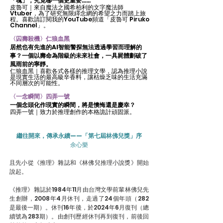
「魂」，究竟哪一個更重要……
皮魯可｜來自魔法之國希柏利的文字魔法師
Vtuber，為了研究無限繹念網的希望之力而踏上旅
程。喜歡請訂閱我的YouTube頻道「皮魯可 Piruko
Channel」。
〈囚壽殺機〉仁狼血黑
居然也有先進的AI智能警探無法透過學習而理解的
事？一個以壽命為階級的未來社會，一具屍體劃破了
風雨前的寧靜。
仁狼血黑｜喜歡各式各樣的推理文學，認為推理小說
是現實生活的最高級辛香料，讓枯燥乏味的生活充滿
不同層次的可能性。
〈一念瞬間〉四弄一號
一個念頭化作現實的瞬間，將是懊悔還是慶幸？
四弄一號｜致力於推理創作的本格詭計頑固派。
繼往開來，傳承永續——「第七屆林佛兒獎」序
余心樂
且先小從《推理》雜誌和《林佛兒推理小說獎》開始
說起。
《推理》雜誌於1984年11月由台灣文學前輩林佛兒先
生創辦，2008年4月休刊，走過了24個年頭（282
是最後一期）。休刊16年後，於2024年6月復刊（總
續號為283期）。由創刊歷經休刊再到復刊，前後回