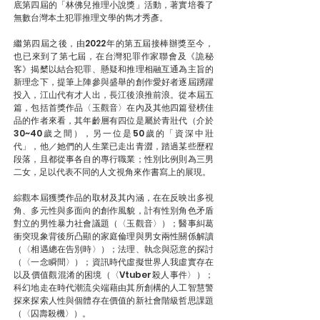
底第四屆的「林佛兒推理小說獎」活動，著實培養了
無數台灣本土犯罪推理文學的雋才秀彥。
繼第四屆之後，由2022年的第五屆接棒辦獎至今，
也已來到了第七屆，在台灣犯罪作家聯會及《詭秘
客》揭櫫以結合犯罪、懸疑和推理相融互通為主旨的
新理念下，提筆上陣參與盛舉的創作愛好者逐屆踴躍
投入，江山代有才人出，長江後浪推前浪。從本屆五
篇，包括首獎作品〈玉觀音〉在內及其他四篇登榜佳
品的作者來看，其年齡層有四位是屬於青壯代（介於
30~40歲之間），另一位是50歲的「資深中壯
代」，他／她們的人生業已走出青澀，踏過某些歷程
段落，且都從事各自的專行職業；性別比例則為三男
二女，足以代表不同的人文視角來作書寫上的展現。
綜觀本屆獲獎作品的取材及其內涵，在在反映出多視
角、多元性與多面向的創作風貌，計有性別角色矛盾
對立的男性暴力社會議題（〈玉觀音〉）；醫事糾葛
衝突現象背後所凸顯的家庭倫理與男女兩性關係解讀
（〈相遇總在告別時〉）；法理、執念與惡意的探討
（〈一念瞬間〉）；資訊時代虛擬世界人我虛實存在
以及價值觀混淆的困境（〈Vtuber殺人事件〉）；
科幻地走在時代潮流尖端藉由其所創構的人工智慧警
探來探索人性與個體存在價值的新社會階級哲思課題
（〈囚壽殺機〉）。