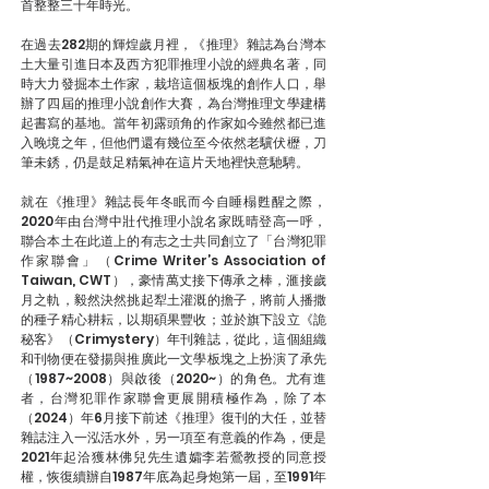
首整整三十年時光。
在過去282期的輝煌歲月裡，《推理》雜誌為台灣本
土大量引進日本及西方犯罪推理小說的經典名著，同
時大力發掘本土作家，栽培這個板塊的創作人口，舉
辦了四屆的推理小說創作大賽，為台灣推理文學建構
起書寫的基地。當年初露頭角的作家如今雖然都已進
入晚境之年，但他們還有幾位至今依然老驥伏櫪，刀
筆未銹，仍是鼓足精氣神在這片天地裡快意馳騁。
就在《推理》雜誌長年冬眠而今自睡榻甦醒之際，
2020年由台灣中壯代推理小說名家既晴登高一呼，
聯合本土在此道上的有志之士共同創立了「台灣犯罪
作家聯會」（Crime Writer’s Association of
Taiwan, CWT），豪情萬丈接下傳承之棒，滙接歲
月之軌，毅然決然挑起犁土灌溉的擔子，將前人播撒
的種子精心耕耘，以期碩果豐收；並於旗下設立《詭
秘客》（Crimystery）年刊雜誌，從此，這個組織
和刊物便在發揚與推廣此一文學板塊之上扮演了承先
（1987~2008）與啟後（2020~）的角色。尤有進
者，台灣犯罪作家聯會更展開積極作為，除了本
（2024）年6月接下前述《推理》復刊的大任，並替
雜誌注入一泓活水外，另一項至有意義的作為，便是
2021年起洽獲林佛兒先生遺孀李若鶯教授的同意授
權，恢復續辦自1987年底為起身炮第一屆，至1991年