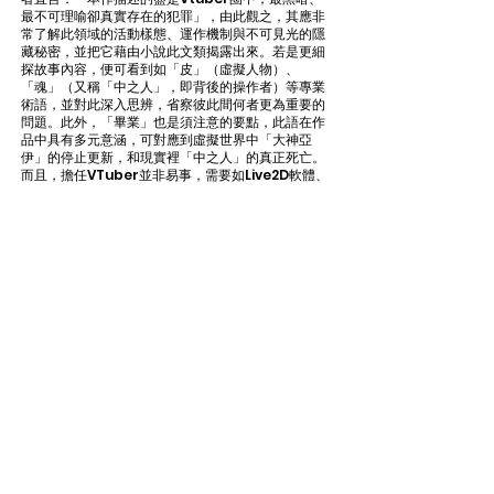
最不可理喻卻真實存在的犯罪」，由此觀之，其應非
常了解此領域的活動樣態、運作機制與不可見光的隱
藏秘密，並把它藉由小說此文類揭露出來。若是更細
探故事內容，便可看到如「皮」（虛擬人物）、
「魂」（又稱「中之人」，即背後的操作者）等專業
術語，並對此深入思辨，省察彼此間何者更為重要的
問題。此外，「畢業」也是須注意的要點，此語在作
品中具有多元意涵，可對應到虛擬世界中「大神亞
伊」的停止更新，和現實裡「中之人」的真正死亡。
而且，擔任VTuber並非易事，需要如Live2D軟體、
Discord通訊管道，還有繪師、模型師、粉絲等要素
的搭配，始能完整展示在大家面前。是以，透過閱讀
此作品，應能對當前的虛擬創作有所認識，且以此為
契機，觀察文化背後的種種論題。
〈玉觀音〉、〈一念瞬間〉等作的查案主角為警察和
鑑識相關人員，其所受的訓練自不待言，展現對於案
情的敏銳性和觀察力；〈囚壽殺機〉的偵查者則頗為
特別，是為因應人力短缺而研發的智能警探嚴松君，
其擁有邏輯、心智、犯罪思考、緊急救難跟新型簡報
等不同程式，看似方便完美，不過卻也帶來一些值得
再討論的課題，例如是否能把刑事案件交給機器人處
理？其可否理解人類社會的複雜面貌？畢竟，人類脾
性常不可預測，即使推理、犯罪文學重視動機跟邏
輯，但正因有變化萬千的思想、心機，才能發揮成更
精采可讀的故事，讓讀者藉此洞燭深層人性，有著更
多思索。