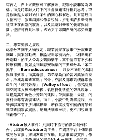
綜言之，自上述觀察可了解推理、犯罪小說非皆為虛
構，而是時常融入時下的社會議題進行批判思考，或
是欲喚起大眾對過往案件的關心和省思。此五篇經由
人物言行、敘事鋪排和作者說解，折射出許多臺灣曾
經或正在面臨的狀況，以及流露對未來的憂慮與關
懷，也許可自此出發，透過文字叩問自身的感受與想
法。
二、專業知識之展現
此部分常關乎人物設定，職業背景在故事中扮演重要
關鍵，與案發動機、推論經過緊密結合。〈相遇總在
告別時〉的主人公為女醫師樂平，當中情節有不少和
醫療有關，例如提到鎮靜安眠藥的主要成分為「苯二
氮平」（Benzodiazepines），以及不適用的基因
與服用效果，而其母親、弟弟樂為由於皆因藥物而喪
命，故成為追查重點；另外，亦談及都市高樓群常會
產生的「峽谷效應」（Valley effect），係指從寬
闊空間進入狹窄地帶後，氣壓變化致使的強風現象，
這也是其中角色小芳姐的死因，並與藥物「天錠」的
資料爭奪有密切連結。而且，小說中對洗胃流程、插
管步驟亦有不少細膩描摹，若作者沒有相關的背景知
識或查詢眾多資訊，應無法細緻呈現，更不用說運用
到創作中了。
〈Vtuber殺人事件〉則與時下流行的影音創作扣
合，以虛擬Youtuber為主角，在網路平台上傳影像
或開啟直播，跟網友進行互動。此故事富現實性，作
者直言：「本作描述的盡是Vtuber圈中，最黑暗、