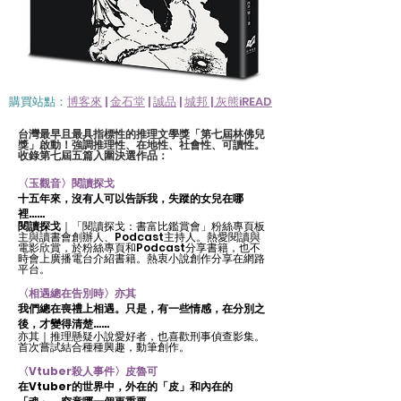
購買站點：
博客來
|
金石堂
|
誠品
|
城邦
|
灰熊iREAD
台灣最早且最具指標性的推理文學獎「第七屆林佛兒
獎」啟動！強調推理性、在地性、社會性、可讀性。
收錄第七屆五篇入圍決選作品：
〈玉觀音〉閱讀探戈
十五年來，沒有人可以告訴我，失蹤的女兒在哪
裡……
閱讀探戈
｜「閱讀探戈：書富比鑑賞會」粉絲專頁板
主與讀書會創辦人、Podcast主持人。熱愛閱讀與
電影欣賞，於粉絲專頁和Podcast分享書籍，也不
時會上廣播電台介紹書籍。熱衷小說創作分享在網路
平台。
〈相遇總在告別時〉亦其
我們總在喪禮上相遇。只是，有一些情感，在分別之
後，才變得清楚……
亦其｜推理懸疑小說愛好者，也喜歡刑事偵查影集。
首次嘗試結合種種興趣，動筆創作。
〈Vtuber殺人事件〉皮魯可
在Vtuber的世界中，外在的「皮」和內在的