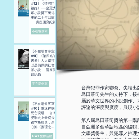
#12】《請把門
鎖好》──皇冠大
眾小說獎百萬得
主的二十年回顧
──講座側寫紀錄
不在場側寫
【不在場會客室
#11】《第四名被
害者》人人都可
以是偵探的社會
派小說──講座側
寫紀錄
不在場側寫
台灣犯罪作家聯會、尖端出
島田莊司先生的支持下，接
屬於華文世界的小說創作、
【不在場會客室
評論的深度與廣度，展現小
#10】重返神探
死亡現場──台灣
犯罪史上最初長
第八屆島田莊司獎的第一階
篇本格經典．余
自亞洲多個華語地區的編輯
心樂《推理之
旅》講座側寫報
文學獎得主，與犯罪／推理
導
CWT犯聯活動