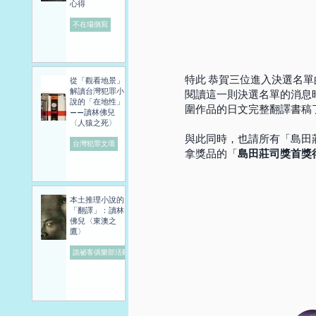
心得
不在場側寫
特此 恭賀三位進入決選名
從「觀看地景」
解讀台灣犯罪小
閱讀這一則決選名單的消息
說的「在地性」
圍作品的日文完整翻譯書稿
——讀林佛兒
〈人猿之死〉
與此同時，也請所有「島田
台灣犯罪文壇
拿獎品的「
島田莊司獎首獎
本土推理小說的
「翻譯」：讀林
佛兒〈東澳之
鷹〉
詭祕客俱樂部活動