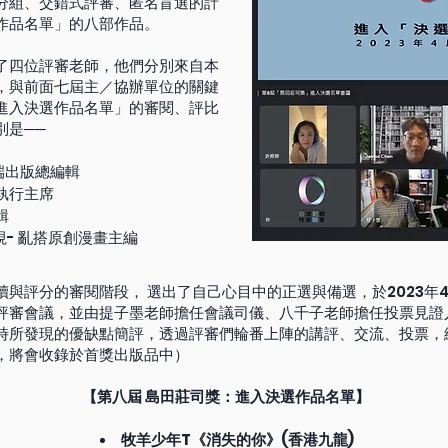
分組、交錯式評審、匿名盲選的計
作品名單」的八部作品。
了四位評審老師，他們分別來自本
，與前面七屆主／協辦單位的關鍵
進入決選作品名單」的審閱、評比
別是──
端出版總編輯
執行主席
輯
樂視- 亂搭原創漫畫主編
與評分的審閱階段， 選出了自己心目中的正選與備選，於2023年
評審會議，並由提子墨老師擔任會議司儀、八千子老師擔任投票見證
時所發現的優缺點簡評，透過評審們輪番上陣的講評、交流、投票，
，將會收錄於首獎出版品中）
【第八屆 島田莊司獎：進入決選作品名單】
牧羊少年T《消失的你》(香港九龍)