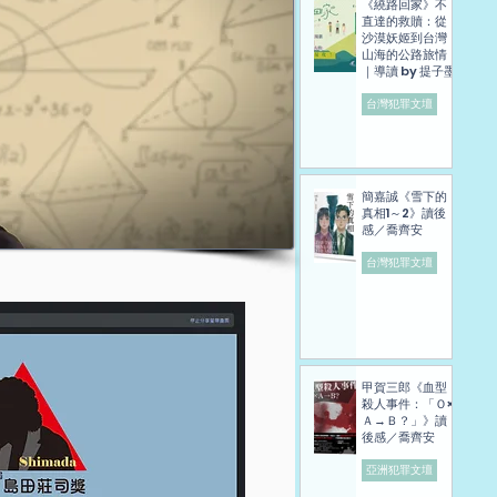
《繞路回家》不
直達的救贖：從
沙漠妖姬到台灣
山海的公路旅情
｜導讀 by 提子墨
台灣犯罪文壇
簡嘉誠《雪下的
真相1～2》讀後
感／喬齊安
台灣犯罪文壇
甲賀三郎《血型
殺人事件：「Ｏ×
Ａ→Ｂ？」》讀
後感／喬齊安
亞洲犯罪文壇