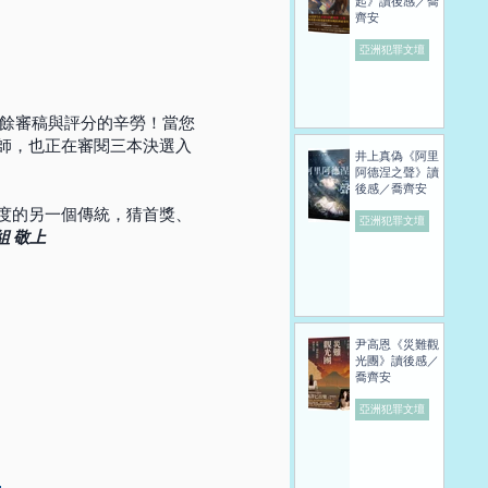
起》讀後感／喬
齊安
亞洲犯罪文壇
之餘審稿與評分的辛勞！當您
師，也正在審閱三本決選入
井上真偽《阿里
阿德涅之聲》讀
後感／喬齊安
度的另一個傳統，猜首獎、
亞洲犯罪文壇
組 敬上
尹高恩《災難觀
光團》讀後感／
喬齊安
亞洲犯罪文壇