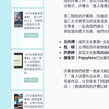
段的評審工作，並以小區塊
分模式，評審出「進入複選
【不在場會客室
第二階段的評審期，則邀請
#6】「從入門
屆三大主辦單位的決策成員
到入土：跨類型
小說創作分享」
主導者，一起為我們擔任「
講座側寫心得
與投票的重大任務。他們分
不在場側寫
呂尚燁
｜城邦文化事業- 尖
既 晴
｜台灣犯罪作家聯會
許婷婷
｜皇冠文化集團總編
【不在場會客室
陳致安
｜Papyless巴比
#5】小說？歷
史？談秀霖的
《阿罩霧戰記》
書寫講座側寫心
評審老師們經歷一個多月精讀
得
了「進入決選作品名單」的
不在場側寫
長篇作品，分別發表了閱讀
品！（會議側寫的評審記錄
【不在場會客室
#4】島嶼遊樂
園：文學中的地
理意識講座側寫