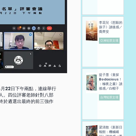
李花兒《想殺的
孩子》讀後感／
喬齊安
亞洲犯罪文壇
提子墨《童探
Bodacious！
：極夜之晝》讀
4月22日下午兩點，連線舉行
後感／白帽子
人。四位評審老師針對八部
台灣犯罪文壇
終於遴選出最終的前三強作
梁清散《新新日
報館：機械崛