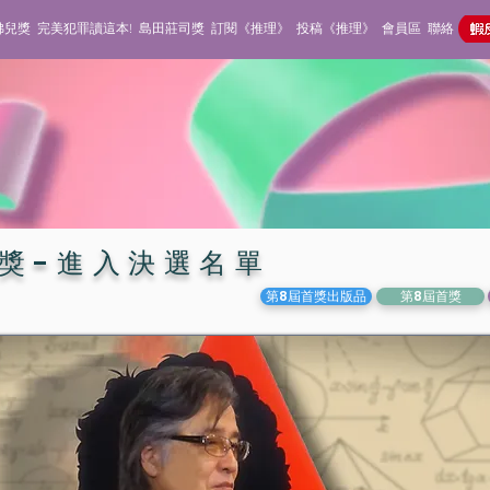
佛兒獎
完美犯罪讀這本!
島田莊司獎
訂閱《推理》
投稿《推理》
會員區
聯絡
司獎-進入決選名單
第8屆首獎出版品
第8屆首獎