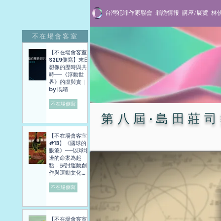
台灣犯罪作家聯會
罪詭情報
講座/展覽
林
不在場會客室
【不在場會客室
S2E9側寫】末日
想像的歷時與共
時──《浮動世
界》的虛與實｜
by 既晴
不在場側寫
第八屆·島田莊
【不在場會客室
#13】《國球的
眼淚》──以球場
邊的命案為起
點，探討運動創
作與運動文化發
展困境──講座側
寫紀錄
不在場側寫
【不在場會客室