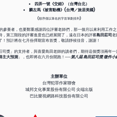
四弄一號《交錯》（台灣台北）
麟左馬《被害動機》(台灣／旅居美國)
(順序僅以筆名
的字首筆劃排列)
單的參賽者，也要鄭重感謝四位評審老師們，那一個月以來利用工作
時，第三階段的評審進度也已經展開了，遠在日本的評審
島田莊司
老
了！預計將在七月份擇期宣布首獎，敬請靜候佳音，謝謝！
莊司獎」的支持者，與喜愛島田老師的讀者們，期待這個獎項兩年一
得主大預測
」，也即將在六月份開跑！
──
第八屆 島田莊司獎 徵件小
主辦單位
台灣犯罪作家聯會
城邦文化事業股份有限公司 尖端出版
巴比樂視網路科技股份有限
公司