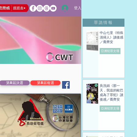
登入
罪詭情報
中山七里《特殊
清掃人》讀後感
／喬齊安
亞洲犯罪文壇
第8屆決選
第8屆複選
吳洗娟《那一
天，我追的歐巴
成為了罪犯》讀
後感／喬齊安
亞洲犯罪文壇