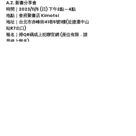
A.Z. 新書分享會
時間｜2023/11/5 (日) 下午2點～4點
地點｜奎府聚書店 Kimotsi
地址｜台北市赤峰街41巷5號1樓(近捷運中山
站R7出口)
報名｜掃QR碼或上犯聯官網 (座位有限．請
早線上報名)
A.Z.｜
台灣犯罪作家聯會成員，目前累積出版
23本小說，其中包含愛情、推理和懸疑小
說。最知名的是《你被遺忘在夏天裡》獲得
2020 POPO華文創作大賞愛情組首獎。近期
《青鳥的眼淚》、《轉角的換書商店》也入選
文策院潛力改編文本，是備受影視界關注的知
名作家。
顯示更多
分享此活動