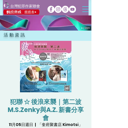
台灣犯罪作家聯會
活動資訊
犯聯 ☆ 後浪來襲｜第二波
M.S.Zenky與A.Z. 新書分享
會
11月05日週日
  |  
「奎府聚書店 Kimotsi」