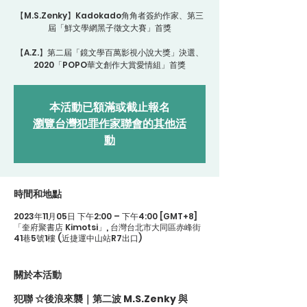
【M.S.Zenky】Kadokado角角者簽約作家、第三
屆「鮮文學網黑子徵文大賽」首獎
【A.Z.】第二屆「鏡文學百萬影視小說大獎」決選、
2020「POPO華文創作大賞愛情組」首獎
本活動已額滿或截止報名
瀏覽台灣犯罪作家聯會的其他活
動
時間和地點
2023年11月05日 下午2:00 – 下午4:00 [GMT+8]
「奎府聚書店 Kimotsi」, 台灣台北市大同區赤峰街
41巷5號1樓 (近捷運中山站R7出口)
關於本活動
犯聯 ☆後浪來襲｜第二波 M.S.Zenky 與 