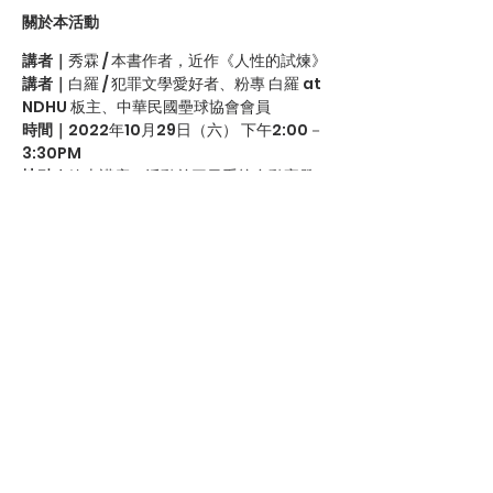
關於本活動
講者｜
秀霖 / 本書作者，近作《人性的試煉》
講者｜
白羅 / 犯罪文學愛好者、粉專 白羅 at 
NDHU 板主、中華民國壘球協會會員
時間｜
2022年10月29日（六） 下午2:00－
3:30PM
地點｜
線上講座／活動前三日系統自動寄發
Google Meet連結
《國球的眼淚》是作者秀霖老師基於對棒球的
熱愛，在台灣棒球運動遭遇到瓶頸時，期望用
來激勵人心之作品。結合本格推理小說的表現
手法，呈現在棒球故事的創作上，是一部讀起
來有共鳴又不失真實性的著作。同時也可以在
十年後再版之時，重新檢視一次現在的運動文
化是否有所改變。經過了十年，或許球迷對於
國球的眼淚依舊在，但流淚的原因已經有所不
同。希望不只是運動文化，屬於台灣的各種文
化都能夠持續有正向的發展。
分享此活動