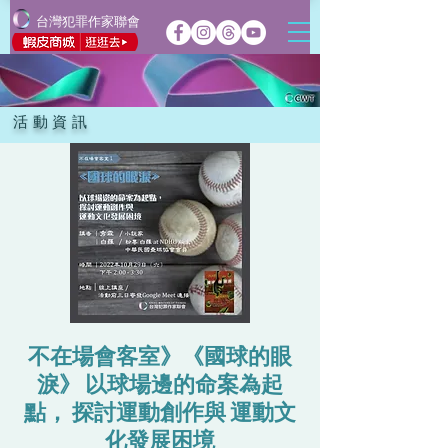
台灣犯罪作家聯會
活動資訊
不在場會客室》《國球的眼
淚》 以球場邊的命案為起
點， 探討運動創作與 運動文
化發展困境