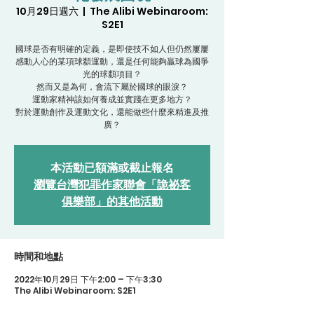
10月29日週六
  |  
The Alibi Webinaroom:
S2E1
國球是否有明確的定義，是即使技不如人但仍然屢屢
感動人心的某項球纇運動，還是任何能夠贏球為國爭
光的球纇項目？
然而又是為何，會流下屬於國球的眼淚？
運動家精神該如何養成並實踐在更多地方？
對於運動創作及運動文化，還能做些什麼來精進及推
廣？
本活動已額滿或截止報名
瀏覽台灣犯罪作家聯會「詭祕客
俱樂部」的其他活動
時間和地點
2022年10月29日 下午2:00 – 下午3:30
The Alibi Webinaroom: S2E1