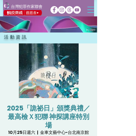
台灣犯罪作家聯會
活動資訊
2025「詭祕日」頒獎典禮／
最高檢Ｘ犯聯 神探講座特別
場
10月25日週六
  |  
金車文藝中心-台北南京館