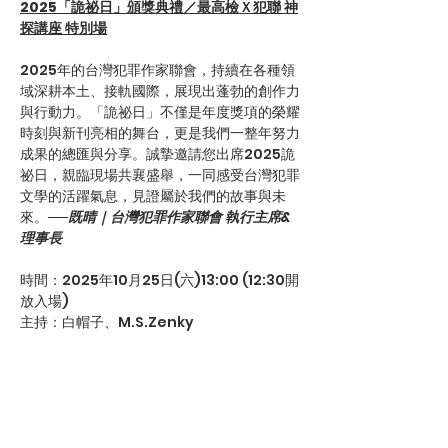
2025「詭祕日」頒獎典禮／最高檢Ｘ犯聯 神
探講座 特別場
2025年的台灣犯罪作家聯會，持續在各種領
域深耕本土、接軌國際，展現出蓬勃的創作力
與行動力。「詭祕日」不僅是年度獎項的榮耀
時刻與新刊亮相的舞台，更是我們一整年努力
成果的總匯與分享。誠摯邀請您出席2025詭
祕日，親臨現場共襄盛舉，一同感受台灣犯罪
文學的活躍氣息，見證屬於我們的故事與未
來。──
既晴｜台灣犯罪作家聯會 執行主席&
理事長
時間：2025年10月25日(六)13:00 (12:30開
放入場)
主持：白帽子、M.S.Zenky
地點：金車藝文中心台北南京館
顯示更多