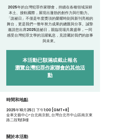
2025年的台灣犯罪作家聯會，持續在各種領域深耕
本土、接軌國際，展現出蓬勃的創作力與行動力。
「詭祕日」不僅是年度獎項的榮耀時刻與新刊亮相的
舞台，更是我們一整年努力成果的總匯與分享。誠摯
邀請您出席2025詭祕日，親臨現場共襄盛舉，一同
感受台灣犯罪文學的活躍氣息，見證屬於我們的故事
與未來。
本活動已額滿或截止報名
瀏覽台灣犯罪作家聯會的其他活
動
時間和地點
2025年10月25日 下午1:00 [GMT+8]
金車文藝中心-台北南京館, 台灣台北市中山區南京東
路二段1號3樓
關於本活動