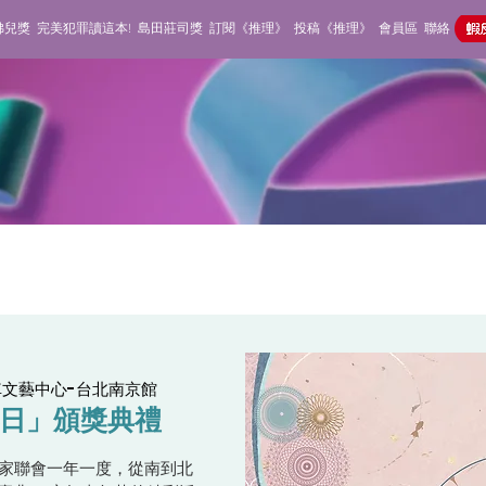
佛兒獎
完美犯罪讀這本!
島田莊司獎
訂閱《推理》
投稿《推理》
會員區
聯絡
車文藝中心-台北南京館
祕日」頒獎典禮
家聯會一年一度，從南到北