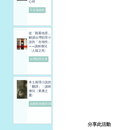
心得
不在場側寫
從「觀看地景」
解讀台灣犯罪小
說的「在地性」
——讀林佛兒
〈人猿之死〉
台灣犯罪文壇
本土推理小說的
「翻譯」：讀林
佛兒〈東澳之
鷹〉
詭祕客俱樂部活動
分享此活動