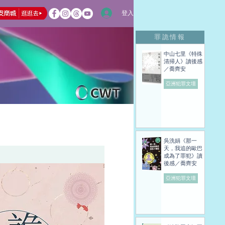
登入
罪詭情報
中山七里《特殊
清掃人》讀後感
／喬齊安
亞洲犯罪文壇
吳洗娟《那一
天，我追的歐巴
成為了罪犯》讀
後感／喬齊安
亞洲犯罪文壇