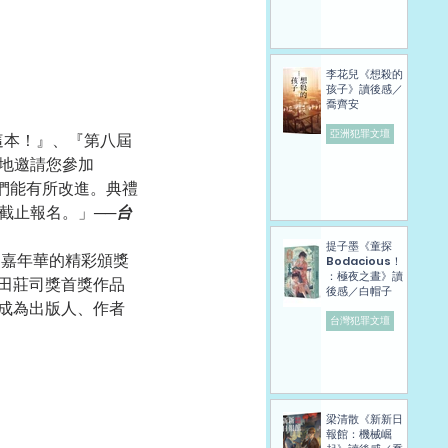
李花兒《想殺的
孩子》讀後感／
喬齊安
亞洲犯罪文壇
這本！』、『第八屆
地邀請您參加
我們能有所改進。典禮
截止報名。」──
台
提子墨《童探
如嘉年華的精彩頒獎
Bodacious！
：極夜之晝》讀
田莊司獎首獎作品
後感／白帽子
成為出版人、作者
台灣犯罪文壇
梁清散《新新日
報館：機械崛