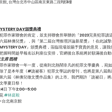
京館, 台灣台北市中山區南京東路二段1號3樓
YSTERY DAY頒獎典禮
犯罪作家聯會的肯定，並支持聯會所舉辦的『2023完美犯罪讀
六屆林佛兒獎』，與『第二屆台灣推理評論新星獎』！在此誠摯
RIMYSTERY DAY』頒獎典禮，蒞臨現場並賜予寶貴的意見，讓
把握時間趁早報名以利座位安排，官網後台系統將於額滿後自動
主席 既晴
罪作家聯會一年一度，從南到北熱鬧非凡的犯罪文學慶典 ，宛
除了是本年度《#詭祕客》犯罪文學誌的發刊，也將是第八屆島
第六屆《林佛兒徵文獎作品集》的上市。我們期許「詭祕日」將
文學夏日祭！
日 下午2:00–5:00
花 
#林庭毅
-台北南京館