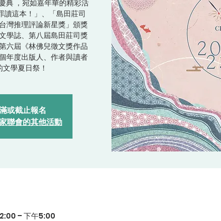
慶典 ，宛如嘉年華的精彩活
罪讀這本！」、「島田莊司
台灣推理評論新星獎」頒獎
文學誌、第八屆島田莊司獎
第六屆《林佛兒徵文獎作品
個年度出版人、作者與讀者
的文學夏日祭！
滿或截止報名
家聯會的其他活動
:00 – 下午5:00