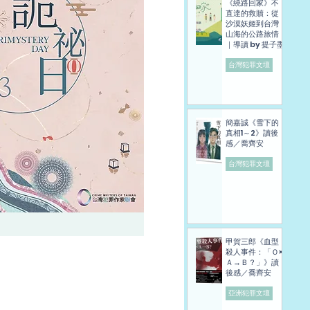
《繞路回家》不
直達的救贖：從
沙漠妖姬到台灣
山海的公路旅情
｜導讀 by 提子墨
台灣犯罪文壇
簡嘉誠《雪下的
真相1～2》讀後
感／喬齊安
台灣犯罪文壇
甲賀三郎《血型
殺人事件：「Ｏ×
Ａ→Ｂ？」》讀
後感／喬齊安
亞洲犯罪文壇