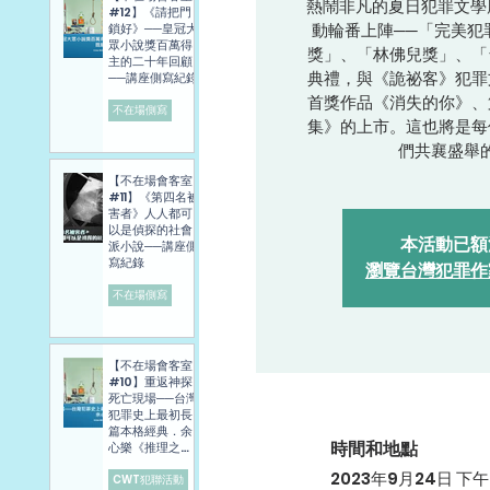
熱鬧非凡的夏日犯罪文學
#12】《請把門
動輪番上陣──「完美犯
鎖好》──皇冠大
眾小說獎百萬得
獎」、「林佛兒獎」、「
主的二十年回顧
典禮，與《詭祕客》犯罪
──講座側寫紀錄
首獎作品《消失的你》、
不在場側寫
集》的上市。這也將是每
們共襄盛舉
【不在場會客室
#11】《第四名被
害者》人人都可
以是偵探的社會
本活動已額
派小說──講座側
寫紀錄
瀏覽台灣犯罪作
不在場側寫
【不在場會客室
#10】重返神探
死亡現場──台灣
犯罪史上最初長
篇本格經典．余
時間和地點
心樂《推理之
旅》講座側寫報
2023年9月24日 下午2
導
CWT犯聯活動