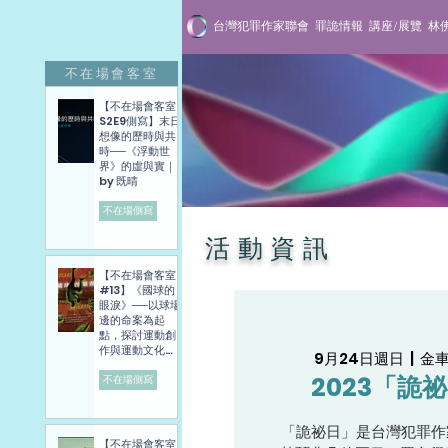
台灣犯罪作家聯會
罪詭情報
講座/展覽
林
不在場會客室
【不在場會客室
S2E9側寫】末日
想像的歷時與共
時──《浮動世
界》的虛與實｜
by 既晴
不在場側寫
活動資訊
【不在場會客室
#13】《國球的
眼淚》──以球場
邊的命案為起
點，探討運動創
作與運動文化發
9月24日週日
  |  
金
展困境──講座側
2023「詭
寫紀錄
不在場側寫
「詭祕日」是台灣犯罪作
【不在場會客室