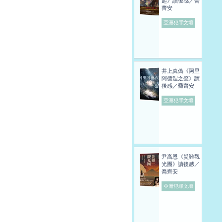
起》讀後感／喬
齊安
亞洲犯罪文壇
井上真偽《阿里
阿德涅之聲》讀
後感／喬齊安
亞洲犯罪文壇
尹高恩《災難觀
光團》讀後感／
喬齊安
亞洲犯罪文壇