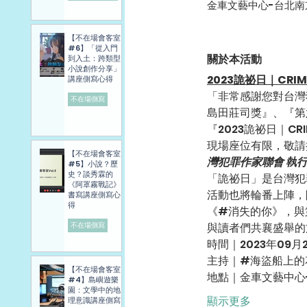
金車文藝中心-台北南
【不在場會客室
#6】「從入門
關於本活動
到入土：跨類型
小說創作分享」
2023詭祕日｜CRIM
講座側寫心得
「非常感謝您對台灣
不在場側寫
島田莊司獎』、『第
『2023詭祕日｜C
現場座位有限，敬請
【不在場會客室
灣犯罪作家聯會 執行
#5】小說？歷
史？談秀霖的
「詭祕日」是台灣犯
《阿罩霧戰記》
活動也將輪番上陣，
書寫講座側寫心
得
《#消失的你》，與
不在場側寫
與讀者們共襄盛舉的
時間｜2023年09月24
主持｜#海盜船上的
【不在場會客室
地點｜金車文藝中心
#4】島嶼遊樂
園：文學中的地
顯示更多
理意識講座側寫