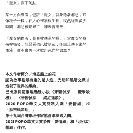
「魔女」寫下句點。
某一方面來看，也許「魔女」就象徵著邪惡，它
像種子一樣，在人心裡紮根生長。縱然經過多少
時間，邪惡被隱藏了，卻未曾消失。
「魔女的血液，是會被傳承的喔。」當魔女的身
份被揭發，邪惡看似已被制裁，後續流傳下來的
血液，會不會再一次掀起死亡的篇章？
本文作者簡介／海盜船上的花
認為故事裡最有趣的是人性，光明和黑暗交織才
造就了世界的繽紛。
已出版長篇推理懸疑小說《牙醫偵探——釐米殺
機》、《牙醫偵探——網紅迷蹤》。
2020 POPO華文大賞雙料入圍「愛情組」和
「麻吉砥加組」。
第十九屆台灣推理作家協會準決選入圍。
2021 POPO華文大賞榮獲「愛情組」和「現代幻
想組」佳作。