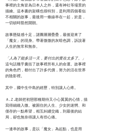
事裡的主角皆為日本人之外，還有神社等場景的
描繪。這本書的架構也很特別，是利用四個看似
不相關的故事，最後用一條線串在一起，於是，
一切頓時豁然開朗。
故事懸疑感十足，謎團層層疊疊，最後迎來了
「魔女」的現身。帶著微微的灰暗色調，訴說著
人生的無常和無奈。
「人為了能多活一天，要付出的實在太多了。」
這句話幾乎囊括了故事裡所有人的命運。故事裡
的角色們，都付出了許多代價，努力的活在世界
的陰影裡。
其中，國中生中島的經歷，特別讓人心疼。
Ａ.Ｚ.老師把初戀那種期待又小心翼翼的心情，描
寫得細緻入微。被困住的人生、少女的迷惘、和
僅存的一點希望，相互糾纏交織，到最後的結
局，卻也無奈得讓人有些心痛。
一連串的故事，是以「魔女」為起點，也是用