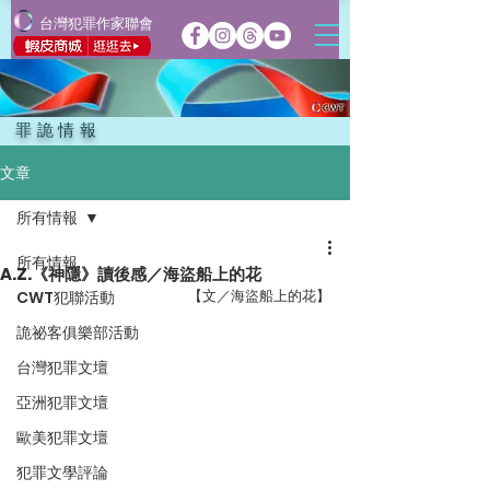
台灣犯罪作家聯會
罪詭情報
文章
所有情報
所有情報
A.Z.《神隱》讀後感／海盜船上的花
【文／海盜船上的花】
CWT犯聯活動
詭祕客俱樂部活動
台灣犯罪文壇
亞洲犯罪文壇
歐美犯罪文壇
犯罪文學評論