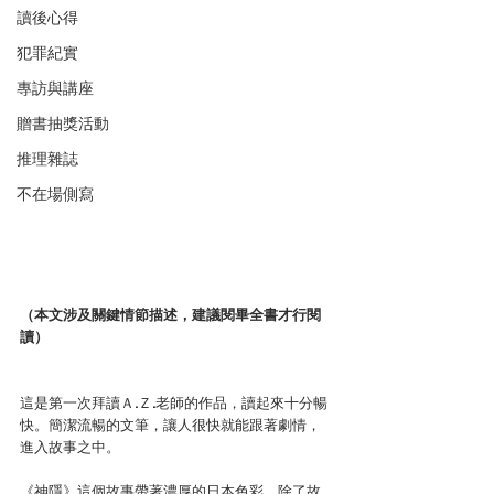
讀後心得
犯罪紀實
專訪與講座
贈書抽獎活動
推理雜誌
不在場側寫
（本文涉及關鍵情節描述，建議閱畢全書才行閱
讀）
這是第一次拜讀Ａ.Ｚ.老師的作品，讀起來十分暢
快。簡潔流暢的文筆，讓人很快就能跟著劇情，
進入故事之中。
《神隱》這個故事帶著濃厚的日本色彩，除了故