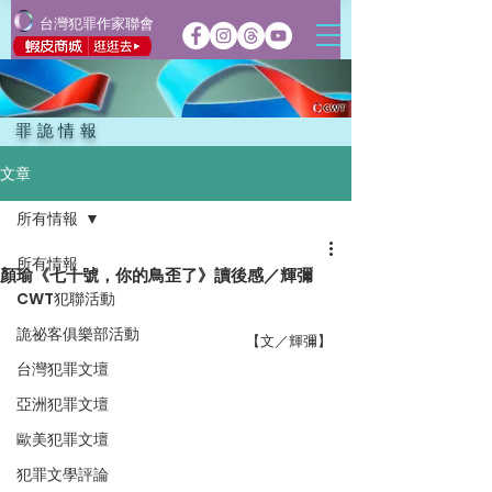
台灣犯罪作家聯會
罪詭情報
文章
所有情報
所有情報
顏瑜《七十號，你的鳥歪了》讀後感／輝彌
CWT犯聯活動
詭祕客俱樂部活動
【文／輝彌】
台灣犯罪文壇
亞洲犯罪文壇
歐美犯罪文壇
犯罪文學評論