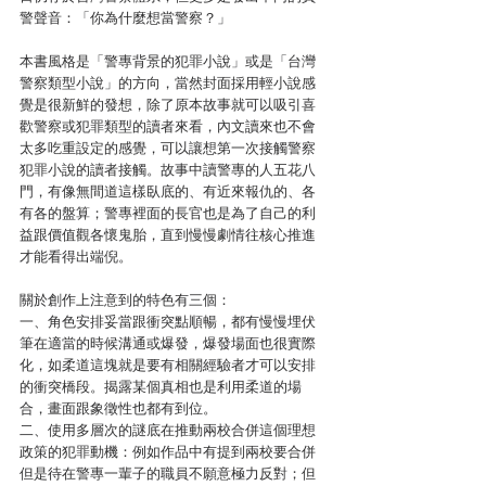
警聲音：「你為什麼想當警察？」
本書風格是「警專背景的犯罪小說」或是「台灣
警察類型小說」的方向，當然封面採用輕小說感
覺是很新鮮的發想，除了原本故事就可以吸引喜
歡警察或犯罪類型的讀者來看，內文讀來也不會
太多吃重設定的感覺，可以讓想第一次接觸警察
犯罪小說的讀者接觸。故事中讀警專的人五花八
門，有像無間道這樣臥底的、有近來報仇的、各
有各的盤算；警專裡面的長官也是為了自己的利
益跟價值觀各懷鬼胎，直到慢慢劇情往核心推進
才能看得出端倪。
關於創作上注意到的特色有三個：
一、角色安排妥當跟衝突點順暢，都有慢慢埋伏
筆在適當的時候溝通或爆發，爆發場面也很實際
化，如柔道這塊就是要有相關經驗者才可以安排
的衝突橋段。揭露某個真相也是利用柔道的場
合，畫面跟象徵性也都有到位。
二、使用多層次的謎底在推動兩校合併這個理想
政策的犯罪動機：例如作品中有提到兩校要合併
但是待在警專一輩子的職員不願意極力反對；但