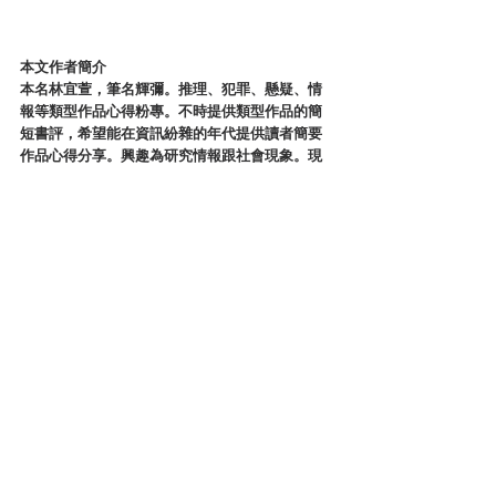
本文作者簡介
本名林宜萱，筆名輝彌。推理、犯罪、懸疑、情
報等類型作品心得粉專。不時提供類型作品的簡
短書評，希望能在資訊紛雜的年代提供讀者簡要
作品心得分享。興趣為研究情報跟社會現象。現
為科技維修業上班族、CWT台灣犯罪作家聯會成
員。
「拾憶雜談」FB粉
專：
https://reurl.cc/jWrmdn
台灣犯罪文壇
讀後心得
查看全部
最新文章