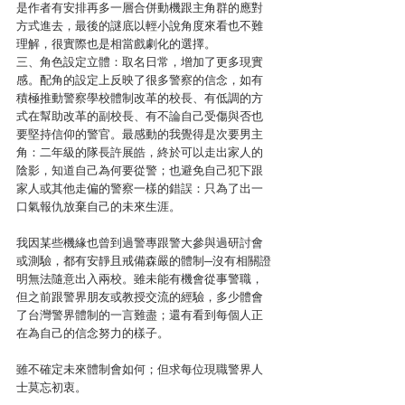
是作者有安排再多一層合併動機跟主角群的應對
方式進去，最後的謎底以輕小說角度來看也不難
理解，很實際也是相當戲劇化的選擇。
三、角色設定立體：取名日常，增加了更多現實
感。配角的設定上反映了很多警察的信念，如有
積極推動警察學校體制改革的校長、有低調的方
式在幫助改革的副校長、有不論自己受傷與否也
要堅持信仰的警官。最感動的我覺得是次要男主
角：二年級的隊長許展皓，終於可以走出家人的
陰影，知道自己為何要從警；也避免自己犯下跟
家人或其他走偏的警察一樣的錯誤：只為了出一
口氣報仇放棄自己的未來生涯。
我因某些機緣也曾到過警專跟警大參與過研討會
或測驗，都有安靜且戒備森嚴的體制─沒有相關證
明無法隨意出入兩校。雖未能有機會從事警職，
但之前跟警界朋友或教授交流的經驗，多少體會
了台灣警界體制的一言難盡；還有看到每個人正
在為自己的信念努力的樣子。
雖不確定未來體制會如何；但求每位現職警界人
士莫忘初衷。