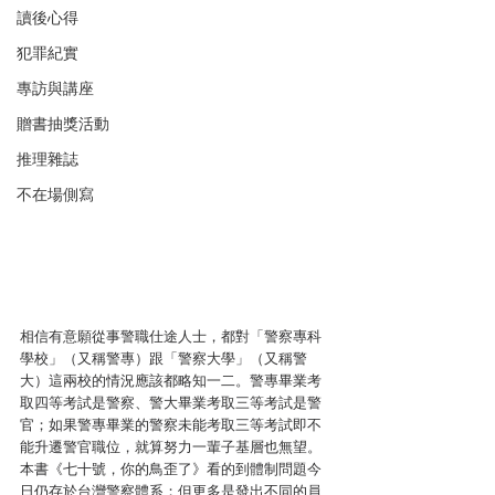
讀後心得
犯罪紀實
專訪與講座
贈書抽獎活動
推理雜誌
不在場側寫
相信有意願從事警職仕途人士，都對「警察專科
學校」（又稱警專）跟「警察大學」（又稱警
大）這兩校的情況應該都略知一二。警專畢業考
取四等考試是警察、警大畢業考取三等考試是警
官；如果警專畢業的警察未能考取三等考試即不
能升遷警官職位，就算努力一輩子基層也無望。
本書《七十號，你的鳥歪了》看的到體制問題今
日仍存於台灣警察體系；但更多是發出不同的員