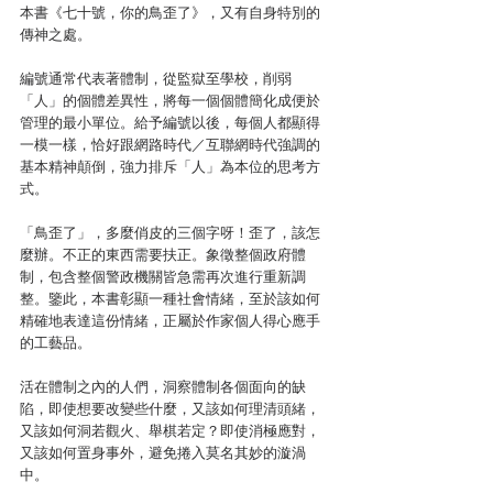
本書《七十號，你的鳥歪了》，又有自身特別的
傳神之處。
編號通常代表著體制，從監獄至學校，削弱
「人」的個體差異性，將每一個個體簡化成便於
管理的最小單位。給予編號以後，每個人都顯得
一模一樣，恰好跟網路時代／互聯網時代強調的
基本精神顛倒，強力排斥「人」為本位的思考方
式。
「鳥歪了」，多麼俏皮的三個字呀！歪了，該怎
麼辦。不正的東西需要扶正。象徵整個政府體
制，包含整個警政機關皆急需再次進行重新調
整。鑒此，本書彰顯一種社會情緒，至於該如何
精確地表達這份情緒，正屬於作家個人得心應手
的工藝品。
活在體制之內的人們，洞察體制各個面向的缺
陷，即使想要改變些什麼，又該如何理清頭緒，
又該如何洞若觀火、舉棋若定？即使消極應對，
又該如何置身事外，避免捲入莫名其妙的漩渦
中。