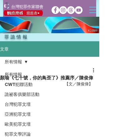
台灣犯罪作家聯會
罪詭情報
文章
所有情報
所有情報
顏瑜《七十號，你的鳥歪了》推薦序／陳俊偉
【文／陳俊偉】 
CWT犯聯活動
詭祕客俱樂部活動
台灣犯罪文壇
亞洲犯罪文壇
歐美犯罪文壇
犯罪文學評論