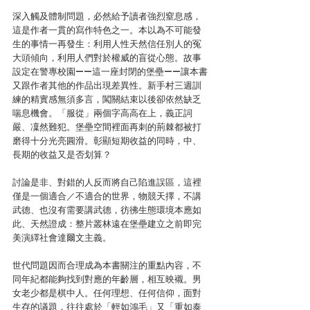
深入觸及體制問題，必然給予讀者強烈窒息感，
這是作者一貫的寫作特色之一。本以為不可能發
生的事情一再發生：利用人性天然信任別人的冤
大頭傾向，利用人們對於權威的盲從心態。故事
設定在警專校園——這一座封閉的堡壘——讓本書
又跟作者其他的作品出現差異性。新手村三週訓
練的精實感無須多言，闖關結束以後卻依然缺乏
喘息機會。「服從」兩個字高高在上，義正詞
嚴、凜然難犯。堡壘空間裡面再刺的荊棘都被打
磨得十分光亮圓滑。彰顯短期收益的同時，中、
長期的收益又是否划算？
討論是非、對錯的人反而將自己陷進誤區，這裡
僅是一個適合／不適合的世界，物競天擇，不講
武德、也沒有需要講武德，彷彿生態環境本應如
此、天然證成：整片叢林遠在堡壘建立之前即完
美演繹社會達爾文主義。
世代問題因而合理成為本書關注的重點內容，不
同年紀都能夠找到對應的年齡層，相互映襯。男
女老少都是棋中人。任何理想、任何信仰，面對
生存的議題，往往處於「輕如鴻毛」又「重如泰