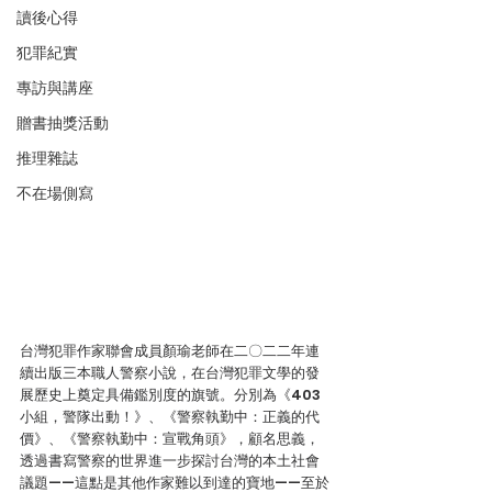
讀後心得
犯罪紀實
專訪與講座
贈書抽獎活動
推理雜誌
不在場側寫
台灣犯罪作家聯會成員顏瑜老師在二〇二二年連
續出版三本職人警察小說，在台灣犯罪文學的發
展歷史上奠定具備鑑別度的旗號。分別為《403
小組，警隊出動！》、《警察執勤中：正義的代
價》、《警察執勤中：宣戰角頭》，顧名思義，
透過書寫警察的世界進一步探討台灣的本土社會
議題——這點是其他作家難以到達的寶地——至於