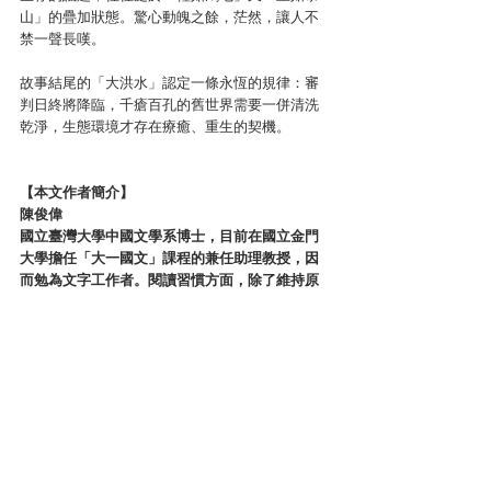
山」的疊加狀態。驚心動魄之餘，茫然，讓人不
禁一聲長嘆。
故事結尾的「大洪水」認定一條永恆的規律：審
判日終將降臨，千瘡百孔的舊世界需要一併清洗
乾淨，生態環境才存在療癒、重生的契機。
【本文作者簡介】
陳俊偉
國立臺灣大學中國文學系博士，目前在國立金門
大學擔任「大一國文」課程的兼任助理教授，因
而勉為文字工作者。閱讀習慣方面，除了維持原
有的六朝學之研究能量，近期正在閱讀數位人文
學、語言學、地方學、犯罪文學等相關書籍。平
日文章主要刊登在《人間福報》、《國文天
地》、《金門日報》、《社區發展季刊》、「GPI
政府出版品資訊網」等。
台灣犯罪文壇
犯罪文學評論