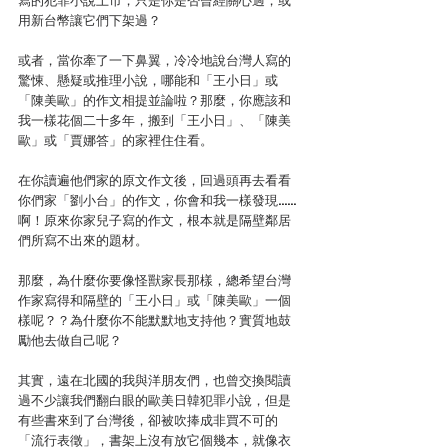
寫的犯罪小說上市，只是你是否曾經關心過，或
用新台幣讓它們下架過？
或者，當你牽了一下鼻翼，冷冷地說台灣人寫的
驚悚、懸疑或推理小說，哪能和「王小日」或
「陳美歐」的作文相提並論啦？那麼，你應該和
我一樣花個二十多年，搬到「王小日」、「陳美
歐」或「賈娜答」的家裡住住看。
在你讀遍他們家的原文作文後，回過頭再去看看
你們家「劉小台」的作文，你會和我一樣發現...... 
啊！原來你家兒子寫的作文，根本就是隔壁鄰居
們所寫不出來的題材。
那麼，為什麼你要像怪獸家長那樣，總希望台灣
作家寫得和隔壁的「王小日」或「陳美歐」一個
樣呢？？為什麼你不能默默地支持他？實質地鼓
勵他去做自己呢？
其實，遠在北國的我與洋朋友們，也曾交換閱讀
過不少讓我們翻白眼的歐美日韓犯罪小說，但是
有些書來到了台灣後，卻被吹捧成非買不可的
「流行表徵」，書架上沒有放它個幾本，就像衣