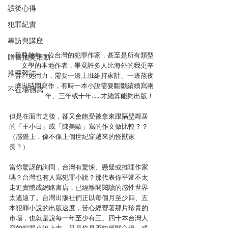
讀後心得
犯罪紀實
專訪與講座
我尊敬每一位台灣的犯罪作家，甚至是所有類型
贈書抽獎活動
文學的本地作者，畢竟許多人比海外的我更辛
推理雜誌
苦、更用力，需要一邊上班維持家計、一邊熬夜
擠出時間寫作，有時一本小說需要斷斷續續寫兩
不在場側寫
年、三年或十年……才總算能夠出版！
但是在面市之後，卻又會飽受被拿來跟隔壁鄰居
的「王小日」或「陳美歐」寫的作文做比較？？
（感覺上，像不像上個世紀穿越來的怪獸家
長？）
當你驚訝的詢問，台灣有驚悚、懸疑或推理作家
嗎？台灣也有人寫犯罪小說？那代表你平常不太
走進實體或網路書店，已經離開閱讀的感性世界
太遙遠了。台灣出版社們正以每個月至少四、五
本犯罪小說的出版速度，苦心經營著那片珍貴的
市場，也就是說每一年至少有三、四十本台灣人