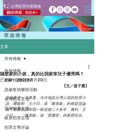
台灣犯罪作家聯會
罪詭情報
文章
所有情報
所有情報
隔壁家的小孩，真的比我家笨兒子優秀嗎？
已更新：
2021年8月20日
CWT犯聯活動
【文／提子墨】
詭祕客俱樂部活動
當你牽了一下鼻翼，冷冷地說台灣人寫的犯罪小
台灣犯罪文壇
說，哪能和「王小日」或「陳美歐」的相提並論
亞洲犯罪文壇
啦？那麼你該和我一樣花個二十多年，搬到「王
小日」、「陳美歐」或「賈娜答」的家裡住住。
歐美犯罪文壇
犯罪文學評論