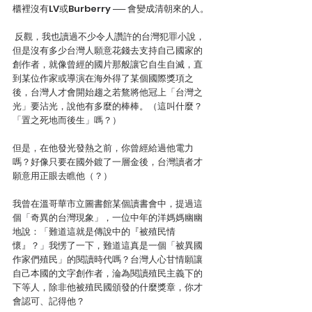
櫃裡沒有LV或Burberry ── 會變成清朝來的人。
 反觀，我也讀過不少令人讚許的台灣犯罪小說，
但是沒有多少台灣人願意花錢去支持自己國家的
創作者，就像曾經的國片那般讓它自生自滅，直
到某位作家或導演在海外得了某個國際獎項之
後，台灣人才會開始趨之若鶩將他冠上「台灣之
光」要沾光，說他有多麼的棒棒。（這叫什麼？
「置之死地而後生」嗎？）
但是，在他發光發熱之前，你曾經給過他電力
嗎？好像只要在國外鍍了一層金後，台灣讀者才
願意用正眼去瞧他（？）
我曾在溫哥華市立圖書館某個讀書會中，提過這
個「奇異的台灣現象」，一位中年的洋媽媽幽幽
地說：「難道這就是傳說中的『被殖民情
懷』？」我愣了一下，難道這真是一個「被異國
作家們殖民」的閱讀時代嗎？台灣人心甘情願讓
自己本國的文字創作者，淪為閱讀殖民主義下的
下等人，除非他被殖民國頒發的什麼獎章，你才
會認可、記得他？