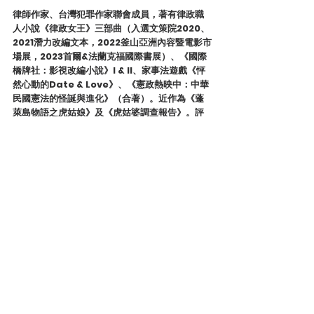
律師作家、台灣犯罪作家聯會成員，著有律政職
人小說《律政女王》三部曲（入選文策院2020、
2021潛力改編文本，2022釜山亞洲內容暨電影市
場展，2023首爾&法蘭克福國際書展）、《國際
橋牌社：影視改編小說》I & II、家事法遊戲《怦
然心動的Date & Love》、《憲政熱映中：中華
民國憲法的怪誕與進化》（合著）。近作為
《蓬
萊島物語之虎姑娘》及《虎姑婆調查報告》。
評
論文章散見於法律白話文運動、換日線、鳴人
堂、自由評論網、關鍵評論網、雲論等網路平
台。
讀後心得
亞洲犯罪文壇
查看全部
最新文章