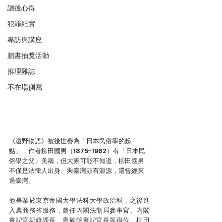
讀後心得
犯罪紀實
專訪與講座
贈書抽獎活動
推理雜誌
不在場側寫
《遠野物語》被後世譽為「日本民俗學的起
點」，作者柳田國男（1875-1962）有「日本民
俗學之父」美稱，但大家可能不知道，柳田國男
不僅是法律人出身、與臺灣頗有淵源，還曾經來
過臺灣。
他畢業於東京帝國大學法科大學政治科，之後進
入農商務省服務，曾任內閣法制局參事官、内閣
書記官記錄課長、貴族院書記官長等職位。柳田