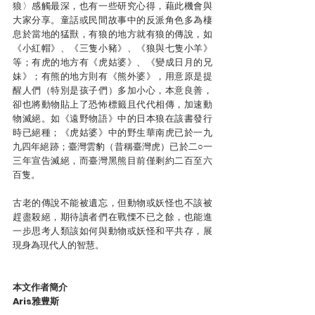
狼〉感觸最深，也有一些研究心得，藉此機會與
大家分享。童話或民間故事中的反派角色多為棲
息於當地的猛獸，有狼的地方就有狼的傳說，如
《小紅帽》、《三隻小豬》、《狼與七隻小羊》
等；有虎的地方有《虎姑婆》、《變成日月的兄
妹》；有熊的地方則有《熊外婆》，用意原是提
醒人們（特別是孩子們）多加小心，本意良善，
卻也將動物貼上了恐怖標籤且代代相傳，加速動
物滅絕。如《遠野物語》中的日本狼在該書發行
時已絕種；《虎姑婆》中的野生華南虎已於一九
九四年絕跡；臺灣雲豹（昔稱臺灣虎）已於二○一
三年宣告滅絕，而臺灣黑熊目前僅剩約二百至六
百隻。
古老的傳說不能被遺忘，但動物或妖怪也不該被
趕盡殺絕，期待讀者們在戰慄不已之餘，也能進
一步思考人類該如何與動物或妖怪和平共存，展
現身為現代人的智慧。
本文作者簡介
Aris雅豊斯