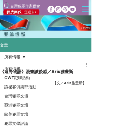
台灣犯罪作家聯會
罪詭情報
文章
所有情報
所有情報
《遠野物語》漫畫讀後感／Aris雅豊斯
CWT犯聯活動
【文／Aris雅豊斯】
詭祕客俱樂部活動
台灣犯罪文壇
亞洲犯罪文壇
歐美犯罪文壇
犯罪文學評論