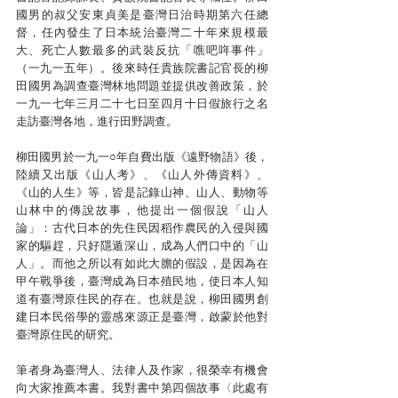
國男的叔父安東貞美是臺灣日治時期第六任總
督，任內發生了日本統治臺灣二十年來規模最
大、死亡人數最多的武裝反抗「噍吧哖事件」
（一九一五年）。後來時任貴族院書記官長的柳
田國男為調查臺灣林地問題並提供改善政策，於
一九一七年三月二十七日至四月十日假旅行之名
走訪臺灣各地，進行田野調查。
柳田國男於一九一○年自費出版《遠野物語》後，
陸續又出版《山人考》、《山人外傳資料》、
《山的人生》等，皆是記錄山神、山人、動物等
山林中的傳說故事，他提出一個假說「山人
論」：古代日本的先住民因稻作農民的入侵與國
家的驅趕，只好隱遁深山，成為人們口中的「山
人」。而他之所以有如此大膽的假設，是因為在
甲午戰爭後，臺灣成為日本殖民地，使日本人知
道有臺灣原住民的存在。也就是說，柳田國男創
建日本民俗學的靈感來源正是臺灣，啟蒙於他對
臺灣原住民的研究。
筆者身為臺灣人、法律人及作家，很榮幸有機會
向大家推薦本書。我對書中第四個故事〈此處有